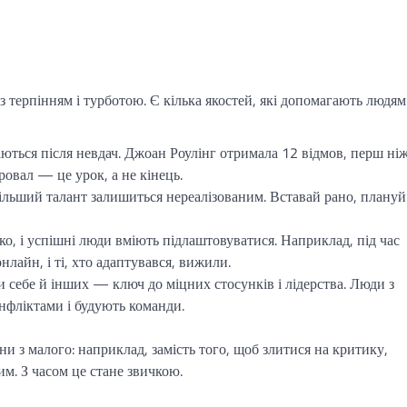
із терпінням і турботою. Є кілька якостей, які допомагають людям
аються після невдач. Джоан Роулінг отримала 12 відмов, перш ні
ровал — це урок, а не кінець.
йбільший талант залишиться нереалізованим. Вставай рано, плануй
ко, і успішні люди вміють підлаштовуватися. Наприклад, під час
нлайн, і ті, хто адаптувався, вижили.
и себе й інших — ключ до міцних стосунків і лідерства. Люди з
нфліктами і будують команди.
и з малого: наприклад, замість того, щоб злитися на критику,
м. З часом це стане звичкою.