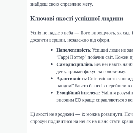
знайдеш свою справжню мету.
Ключові якості успішної людини
Успіх не падає з неба — його вирощують, як сад, 
досягати вершин, незалежно від сфери.
Наполегливість
: Успішні люди не зд
“Гаррі Поттер” побачив світ. Кожен п
Самодисципліна
: Без неї навіть на
день, тримай фокус на головному.
Адаптивність
: Світ змінюється швид
пандемії багато бізнесів перейшли в о
Емоційний інтелект
: Уміння розуміт
високим EQ краще справляються з ко
Ці якості не вроджені — їх можна розвинути. Почн
спробуй подивитися на неї як на шанс стати кращи