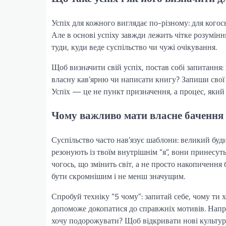
Успіх для кожного виглядає по-різному: для когос
Але в основі успіху завжди лежить чітке розуміння
туди, куди веде суспільство чи чужі очікування.
Щоб визначити свій успіх, постав собі запитання
власну кав’ярню чи написати книгу? Запиши свої в
Успіх — це не пункт призначення, а процес, яки
Чому важливо мати власне бачення 
Суспільство часто нав’язує шаблони: великий буд
резонують із твоїм внутрішнім “я”, вони принесу
чогось, що змінить світ, а не просто накопичення 
бути скромнішим і не менш значущим.
Спробуй техніку “5 чому”: запитай себе, чому ти х
допоможе докопатися до справжніх мотивів. Напр
хочу подорожувати? Щоб відкривати нові культур