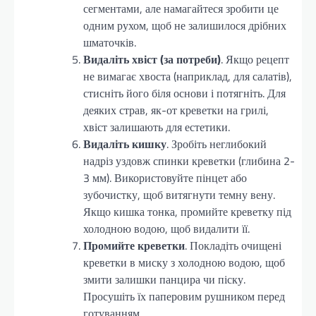
сегментами, але намагайтеся зробити це
одним рухом, щоб не залишилося дрібних
шматочків.
Видаліть хвіст (за потреби)
. Якщо рецепт
не вимагає хвоста (наприклад, для салатів),
стисніть його біля основи і потягніть. Для
деяких страв, як-от креветки на грилі,
хвіст залишають для естетики.
Видаліть кишку
. Зробіть неглибокий
надріз уздовж спинки креветки (глибина 2-
3 мм). Використовуйте пінцет або
зубочистку, щоб витягнути темну вену.
Якщо кишка тонка, промийте креветку під
холодною водою, щоб видалити її.
Промийте креветки
. Покладіть очищені
креветки в миску з холодною водою, щоб
змити залишки панцира чи піску.
Просушіть їх паперовим рушником перед
готуванням.