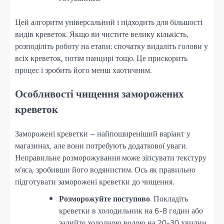
Цей алгоритм універсальний і підходить для більшості
видів креветок. Якщо ви чистите велику кількість,
розподіліть роботу на етапи: спочатку видаліть голови у
всіх креветок, потім панцирі тощо. Це прискорить
процес і зробить його менш хаотичним.
Особливості чищення заморожених
креветок
Заморожені креветки – найпоширеніший варіант у
магазинах, але вони потребують додаткової уваги.
Неправильне розморожування може зіпсувати текстуру
м’яса, зробивши його водянистим. Ось як правильно
підготувати заморожені креветки до чищення.
Розморожуйте поступово
. Покладіть
креветки в холодильник на 6-8 годин або
залийте холодною водою на 20-30 хвилин.