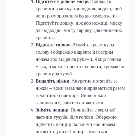
Підготуйте робоче місце
. Покладіть
креветки в миску з холодною водою, щоб
вони розморозилися (якщо заморожені).
Підготуйте дошку, ніж або ножиці, миску
для відходів і чисту тарілку для очищених
креветок.
Відріжте голову
. Візьміть креветку за
голову і обережно відріжте її гострим
ножем або відірвіть руками. Якщо голова
м’яка, її можна просто відірвати, тримаючи
креветку за тулуб.
Видаліть ніжки
. Акуратно потягніть за
ніжки – вони зазвичай відриваються разом
із частиною панцира. Якщо ніжки
залишилися, зріжте їх ножицями.
Зніміть панцир
. Починайте з верхньої
частини тулуба, біля голови. Обережно
підчепіть панцир пальцями або ножем і
потягніть униз. Панцир знімається