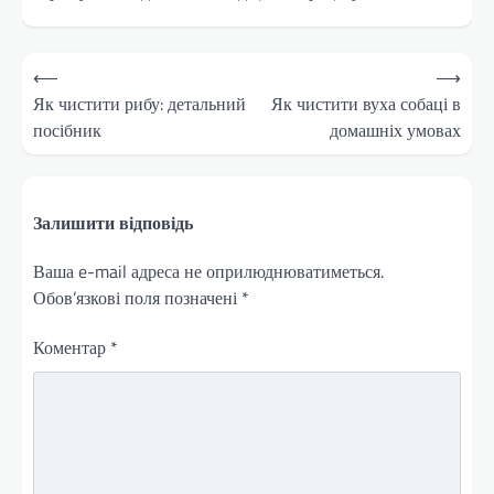
Навігація
⟵
⟶
записів
Як чистити рибу: детальний
Як чистити вуха собаці в
посібник
домашніх умовах
Залишити відповідь
Ваша e-mail адреса не оприлюднюватиметься.
Обов’язкові поля позначені
*
Коментар
*