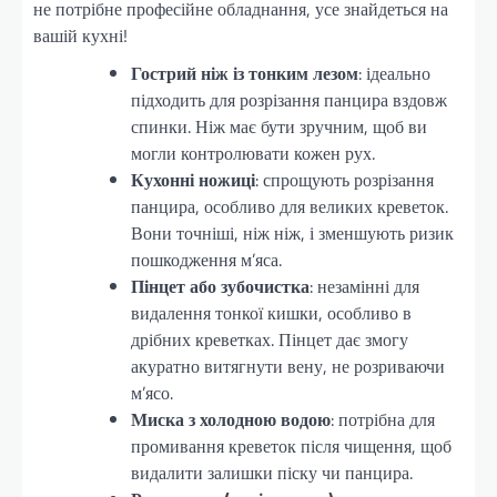
не потрібне професійне обладнання, усе знайдеться на
вашій кухні!
Гострий ніж із тонким лезом
: ідеально
підходить для розрізання панцира вздовж
спинки. Ніж має бути зручним, щоб ви
могли контролювати кожен рух.
Кухонні ножиці
: спрощують розрізання
панцира, особливо для великих креветок.
Вони точніші, ніж ніж, і зменшують ризик
пошкодження м’яса.
Пінцет або зубочистка
: незамінні для
видалення тонкої кишки, особливо в
дрібних креветках. Пінцет дає змогу
акуратно витягнути вену, не розриваючи
м’ясо.
Миска з холодною водою
: потрібна для
промивання креветок після чищення, щоб
видалити залишки піску чи панцира.