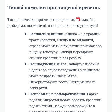
Типові помилки при чищенні креветок
Типові помилки при чищенні креветок
: давайте
розберемо, що може піти не так і як цього уникнути!
Залишення кишки
. Кишка – це травний
тракт креветки, і якщо її не видалити,
страва може мати гіркуватий присмак або
піщану текстуру. Завжди перевіряйте
спинку креветки після розрізу.
Пошкодження м’яса
. Занадто глибокий
надріз або грубе поводження з панцирем
може розірвати ніжне м’ясо.
Використовуйте гострі інструменти та
легкі рухи.
Неправильне розморожування
. Гаряча
вода чи мікрохвильовка роблять креветки
водянистими. Завжди розморожуйте в
холодильнику або холодній воді.