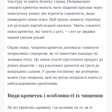
текстуру та навіть безпеку страви. Неправильно
очищені креветки можуть мати піщаний присмак через
невилучену кишку або втратити соковитість, якщо
пошкодити ніжне м’ясо. Цей процес вимагає терпіння,
але результат вартий кожної хвилини. Уявіть: соковиті,
ніжні креветки, які тануть у роті, – і все це завдяки
вашим умілим рукам!
Окрім смаку, чищення креветок допомагає уникнути
неприємних сюрпризів, як-от шматочки панцира чи
залишки піску. Це також спосіб підготувати продукт до
різних рецептів – від класичних креветок на грилі до
вишуканих салатів. У цьому посібнику ми розберемо
кожен етап чищення, щоб ви могли впоратися навіть із
найскладнішими креветками.
Види креветок і особливості їх чищення
Не всі креветки однакові, і це впливає на те, як їх