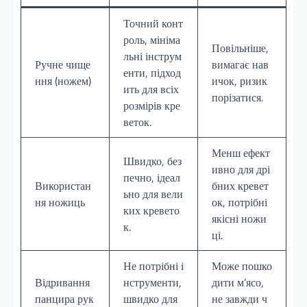
Точний конт
роль, мініма
Повільніше,
льні інструм
Ручне чище
вимагає нав
енти, підход
ння (ножем)
ичок, ризик
ить для всіх
порізатися.
розмірів кре
веток.
Менш ефект
Швидко, без
ивно для дрі
печно, ідеал
Використан
бних кревет
ьно для вели
ня ножиць
ок, потрібні
ких кревето
якісні ножи
к.
ці.
Не потрібні і
Може пошко
Відривання
нструменти,
дити м’ясо,
панцира рук
швидко для
не завжди ч