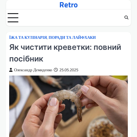
Retro
Перейти
до
вмісту
ЇЖА ТА КУЛІНАРІЯ
,
ПОРАДИ ТА ЛАЙФХАКИ
Як чистити креветки: повний
посібник
Олександр Демиденко
25.05.2025