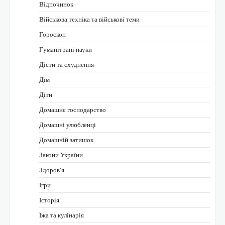
Відпочинок
Військова техніка та військові теми
Гороскоп
Гуманітрані науки
Дієти та схуднення
Дім
Діти
Домашнє господарство
Домашні улюбленці
Домашній затишок
Закони України
Здоров'я
Ігри
Історія
Їжа та кулінарія