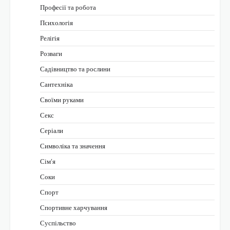
Професії та робота
Психологія
Релігія
Розваги
Садівництво та рослини
Сантехніка
Своїми руками
Секс
Серіали
Символіка та значення
Сім’я
Соки
Спорт
Спортивне харчування
Суспільство