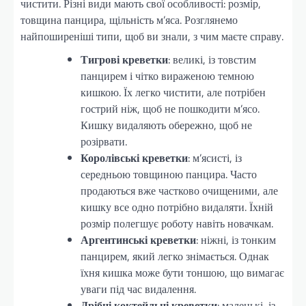
чистити. Різні види мають свої особливості: розмір,
товщина панцира, щільність м’яса. Розглянемо
найпоширеніші типи, щоб ви знали, з чим маєте справу.
Тигрові креветки
: великі, із товстим
панцирем і чітко вираженою темною
кишкою. Їх легко чистити, але потрібен
гострий ніж, щоб не пошкодити м’ясо.
Кишку видаляють обережно, щоб не
розірвати.
Королівські креветки
: м’ясисті, із
середньою товщиною панцира. Часто
продаються вже частково очищеними, але
кишку все одно потрібно видаляти. Їхній
розмір полегшує роботу навіть новачкам.
Аргентинські креветки
: ніжні, із тонким
панцирем, який легко знімається. Однак
їхня кишка може бути тоншою, що вимагає
уваги під час видалення.
Дрібні коктейльні креветки
: маленькі, із