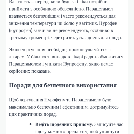
Вагітність – період, коли будь-які ліки потрібно
приймати з особливою обережністю. Парацетамол
вважається безпечнішим і часто рекомендується для
зниження температури чи болю у вагітних. Нурофен
(ібупрофен) зазвичай не рекомендують, особливо в
третьому триместрі, через ризик ускладнень для плода.
Якщо чергування необхідне, проконсультуйтеся з
лікарем. У більшості випадків лікарі радять обмежитися
Парацетамолом і уникати Ібупрофену, якщо немає
серйозних показань.
Поради для безпечного використання
Щоб чергування Нурофену та Парацетамолу було
максимально безпечним і ефективним, дотримуйтесь
цих практичних порад.
Ведіть щоденник прийому
: Записуйте час
і дозу кожного препарату, щоб уникнути