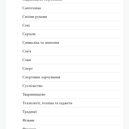
Сантехніка
Своїми руками
Секс
Серіали
Символіка та значення
Сім’я
Соки
Спорт
Спортивне харчування
Суспільство
Тваринництво
Технології, техніка та гаджети
Традиції
Фільми
Фінанси