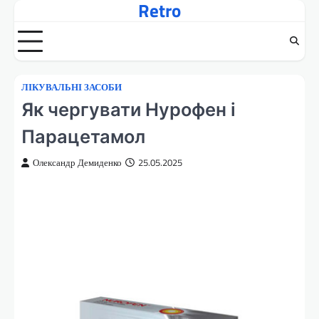
Retro
Перейти
до
вмісту
ЛІКУВАЛЬНІ ЗАСОБИ
Як чергувати Нурофен і
Парацетамол
Олександр Демиденко
25.05.2025