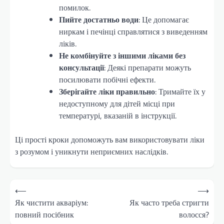
помилок.
Пийте достатньо води
: Це допомагає
ниркам і печінці справлятися з виведенням
ліків.
Не комбінуйте з іншими ліками без
консультації
: Деякі препарати можуть
посилювати побічні ефекти.
Зберігайте ліки правильно
: Тримайте їх у
недоступному для дітей місці при
температурі, вказаній в інструкції.
Ці прості кроки допоможуть вам використовувати ліки
з розумом і уникнути неприємних наслідків.
Навігація
⟵
⟶
записів
Як чистити акваріум:
Як часто треба стригти
повний посібник
волосся?