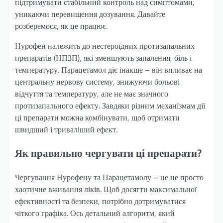
підтримувати стабільний контроль над симптомами,
уникаючи перевищення дозування. Давайте
розберемося, як це працює.
Нурофен належить до нестероїдних протизапальних
препаратів (НПЗП), які зменшують запалення, біль і
температуру. Парацетамол діє інакше – він впливає на
центральну нервову систему, знижуючи больові
відчуття та температуру, але не має значного
протизапального ефекту. Завдяки різним механізмам дії
ці препарати можна комбінувати, щоб отримати
швидший і триваліший ефект.
Як правильно чергувати ці препарати?
Чергування Нурофену та Парацетамолу – це не просто
хаотичне вживання ліків. Щоб досягти максимальної
ефективності та безпеки, потрібно дотримуватися
чіткого графіка. Ось детальний алгоритм, який