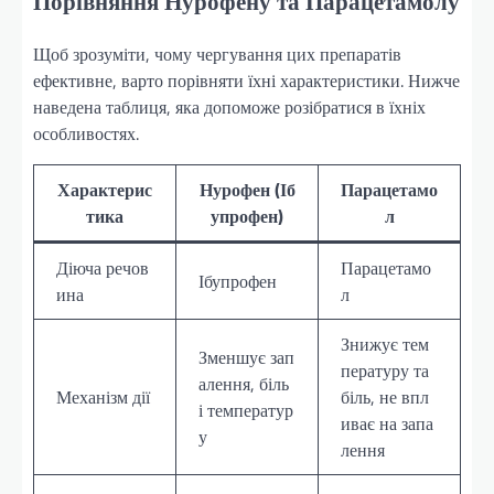
Порівняння Нурофену та Парацетамолу
Щоб зрозуміти, чому чергування цих препаратів
ефективне, варто порівняти їхні характеристики. Нижче
наведена таблиця, яка допоможе розібратися в їхніх
особливостях.
Характерис
Нурофен (Іб
Парацетамо
тика
упрофен)
л
Діюча речов
Парацетамо
Ібупрофен
ина
л
Знижує тем
Зменшує зап
пературу та
алення, біль
Механізм дії
біль, не впл
і температур
иває на запа
у
лення