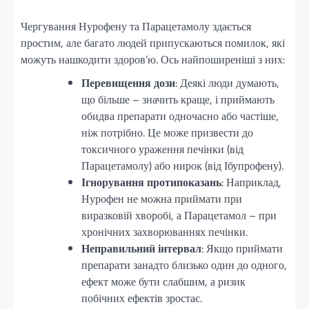
Чергування Нурофену та Парацетамолу здається
простим, але багато людей припускаються помилок, які
можуть нашкодити здоров’ю. Ось найпоширеніші з них:
Перевищення дози
: Деякі люди думають,
що більше – значить краще, і приймають
обидва препарати одночасно або частіше,
ніж потрібно. Це може призвести до
токсичного ураження печінки (від
Парацетамолу) або нирок (від Ібупрофену).
Ігнорування протипоказань
: Наприклад,
Нурофен не можна приймати при
виразковій хворобі, а Парацетамол – при
хронічних захворюваннях печінки.
Неправильний інтервал
: Якщо приймати
препарати занадто близько один до одного,
ефект може бути слабшим, а ризик
побічних ефектів зростає.