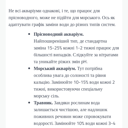
Не всі акваріуми однакові, і те, що працює для
прісноводного, може не підійти для морського. Ось як
адаптувати графік заміни води до різних типів систем.
Прісноводний акваріум.
Найпоширеніший тип, де стандартна
заміна 15-25% кожні 1-2 тижні працює для
більшості випадків. Слідкуйте за нітратами
та уникайте різких змін pH.
Морський акваріум.
Тут потрібна
особлива увага до солоності та рівня
кальцію. Замінюйте 10-15% води кожні 2
тижні, використовуючи спеціальну
морську сіль.
Травник.
Завдяки рослинам вода
залишається чистішою, але надлишок
поживних речовин може спровокувати
водорості. Замінюйте 10% води кожні 3-4