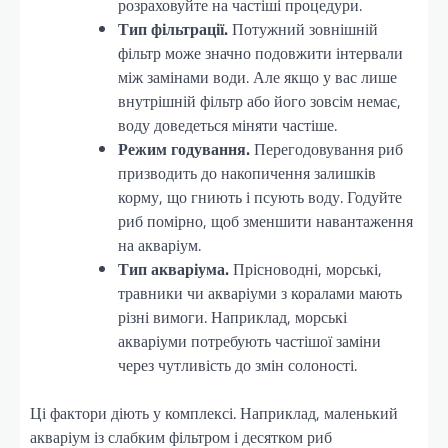
розраховуйте на частіші процедури.
Тип фільтрації.
Потужний зовнішній
фільтр може значно подовжити інтервали
між замінами води. Але якщо у вас лише
внутрішній фільтр або його зовсім немає,
воду доведеться міняти частіше.
Режим годування.
Перегодовування риб
призводить до накопичення залишків
корму, що гниють і псують воду. Годуйте
риб помірно, щоб зменшити навантаження
на акваріум.
Тип акваріума.
Прісноводні, морські,
травники чи акваріуми з коралами мають
різні вимоги. Наприклад, морські
акваріуми потребують частішої заміни
через чутливість до змін солоності.
Ці фактори діють у комплексі. Наприклад, маленький
акваріум із слабким фільтром і десятком риб