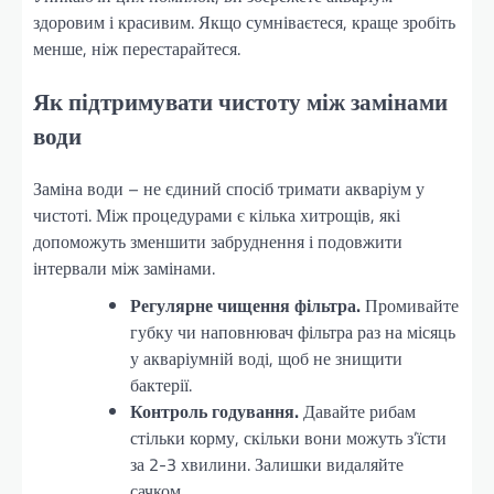
здоровим і красивим. Якщо сумніваєтеся, краще зробіть
менше, ніж перестарайтеся.
Як підтримувати чистоту між замінами
води
Заміна води – не єдиний спосіб тримати акваріум у
чистоті. Між процедурами є кілька хитрощів, які
допоможуть зменшити забруднення і подовжити
інтервали між замінами.
Регулярне чищення фільтра.
Промивайте
губку чи наповнювач фільтра раз на місяць
у акваріумній воді, щоб не знищити
бактерії.
Контроль годування.
Давайте рибам
стільки корму, скільки вони можуть з’їсти
за 2-3 хвилини. Залишки видаляйте
сачком.