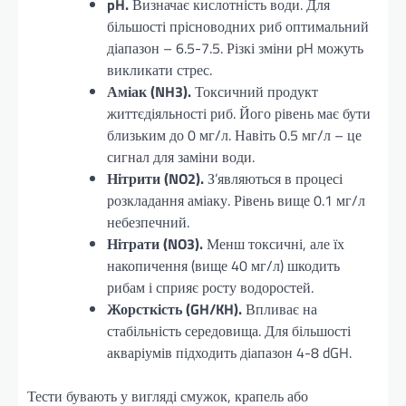
pH.
Визначає кислотність води. Для
більшості прісноводних риб оптимальний
діапазон – 6.5-7.5. Різкі зміни pH можуть
викликати стрес.
Аміак (NH3).
Токсичний продукт
життєдіяльності риб. Його рівень має бути
близьким до 0 мг/л. Навіть 0.5 мг/л – це
сигнал для заміни води.
Нітрити (NO2).
З’являються в процесі
розкладання аміаку. Рівень вище 0.1 мг/л
небезпечний.
Нітрати (NO3).
Менш токсичні, але їх
накопичення (вище 40 мг/л) шкодить
рибам і сприяє росту водоростей.
Жорсткість (GH/KH).
Впливає на
стабільність середовища. Для більшості
акваріумів підходить діапазон 4-8 dGH.
Тести бувають у вигляді смужок, крапель або