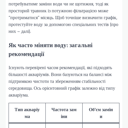
потребуватиме заміни води чи не щотижня, тоді як
просторий травник із потужною фільтрацією може
“протриматися” місяць. Щоб точніше визначити графік,
протестуйте воду за допомогою спеціальних тестів (про
них – далі).
Як часто міняти воду: загальні
рекомендації
Існують перевірені часом рекомендації, які підходять
більшості акваріумів. Вони базуються на балансі між
підтримкою чистоти та збереженням стабільності
середовища. Ось орієнтовний графік залежно від типу
акваріума.
Тип акваріу
Частота зам
Об’єм замін
ма
іни
и