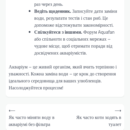
раз через день.
Ведіть щоденник.
Записуйте дати заміни
води, результати тестів і стан риб. Це
допоможе відстежувати закономірності.
Спілкуйтеся з іншими.
Форум Aquafan
або спільноти в соціальних мережах –
чудове місце, щоб отримати поради від
досвідчених акваріумістів.
Акваріум – це живий організм, який вчить терпінню і
уважності. Кожна заміна води – це крок до створення
ідеального середовища для ваших улюбленців.
Насолоджуйтеся процесом!
Навігація
⟵
⟶
записів
Як часто міняти воду в
Як часто коти ходять в
акваріумі без фільтра
туалет