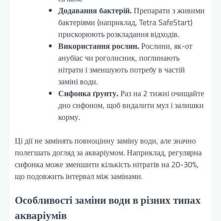
Додавання бактерій.
Препарати з живими
бактеріями (наприклад, Tetra SafeStart)
прискорюють розкладання відходів.
Використання рослин.
Рослини, як-от
анубіас чи роголисник, поглинають
нітрати і зменшують потребу в частій
заміні води.
Сифонка ґрунту.
Раз на 2 тижні очищайте
дно сифоном, щоб видалити мул і залишки
корму.
Ці дії не замінять повноцінну заміну води, але значно
полегшать догляд за акваріумом. Наприклад, регулярна
сифонка може зменшити кількість нітратів на 20-30%,
що подовжить інтервал між замінами.
Особливості заміни води в різних типах
акваріумів