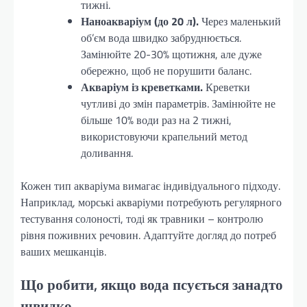
тижні.
Наноакваріум (до 20 л).
Через маленький
об’єм вода швидко забруднюється.
Замінюйте 20-30% щотижня, але дуже
обережно, щоб не порушити баланс.
Акваріум із креветками.
Креветки
чутливі до змін параметрів. Замінюйте не
більше 10% води раз на 2 тижні,
використовуючи крапельний метод
доливання.
Кожен тип акваріума вимагає індивідуального підходу.
Наприклад, морські акваріуми потребують регулярного
тестування солоності, тоді як травники – контролю
рівня поживних речовин. Адаптуйте догляд до потреб
ваших мешканців.
Що робити, якщо вода псується занадто
швидко