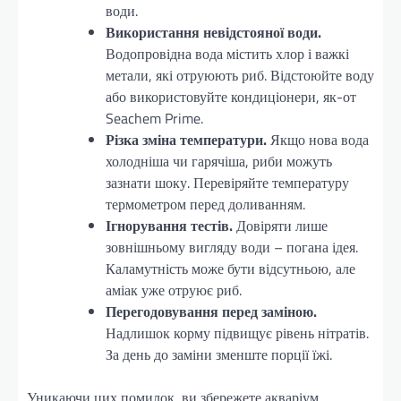
води.
Використання невідстояної води.
Водопровідна вода містить хлор і важкі
метали, які отруюють риб. Відстоюйте воду
або використовуйте кондиціонери, як-от
Seachem Prime.
Різка зміна температури.
Якщо нова вода
холодніша чи гарячіша, риби можуть
зазнати шоку. Перевіряйте температуру
термометром перед доливанням.
Ігнорування тестів.
Довіряти лише
зовнішньому вигляду води – погана ідея.
Каламутність може бути відсутньою, але
аміак уже отруює риб.
Перегодовування перед заміною.
Надлишок корму підвищує рівень нітратів.
За день до заміни зменште порції їжі.
Уникаючи цих помилок, ви збережете акваріум