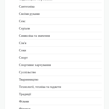
Сантехніка
Своїми руками
Секс
Серіали
Символіка та значення
Сім’я
Соки
Спорт
Спортивне харчування
Суспільство
Тваринництво
Технології, техніка та гаджети
Традиції
Фільми
Фінанси