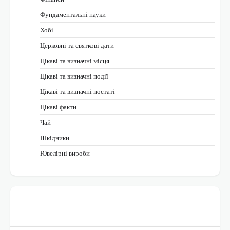
Фундаментальні науки
Хобі
Церковні та святкові дати
Цікаві та визначні місця
Цікаві та визначні події
Цікаві та визначні постаті
Цікаві факти
Чай
Шкідники
Ювелірні вироби