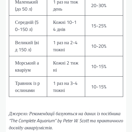
Маленький
1 раз на тиж
20-30%
(до 50 л)
день
Середній (5
Кожні 10-1
15-25%
0-150 л)
4 днів
Великий (ві
1 раз на 2-4
10-20%
д 150 л)
тижні
Морський а
Кожні 2 тиж
10-15%
кваріум
ні
Травник із р
1 раз на 3-4
10-15%
ослинами
тижні
Джерело: Рекомендації базуються на даних із посібника
“The Complete Aquarium” by Peter W. Scott та практичного
досвіду акваріумістів.