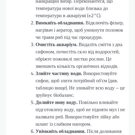
найкращий вибір. Переконайтеся, що
температура нової води близька до
температури в акваріумі (±2°C).
Вимкніть обладнання.
Відключіть фільтр,
нагрівач і аератор, щоб уникнути поломок
чи травм риб під час процедури.
Очистіть акваріум.
Видаліть сміття з дна
сифоном, почистіть скло від водоростей,
обріжте пожовклі листки рослин. Це
зменшить кількість органічних відходів.
Злийте частину води.
Використовуйте
сифон, щоб злити потрібний об’єм (див.
таблицю вище). Не зливайте всю воду – це
зруйнує біобаланс.
Долийте нову воду.
Повільно вливайте
підготовлену воду, щоб не підняти мул і не
налякати риб. Використовуйте лійку або
шланг із слабким напором.
Увімкніть обладнання.
Після доливання