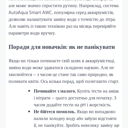
але може значно спростити рутину. Наприклад, система
AutoAqua Smart AWC, популярна серед акваріумістів,
дозволяє налаштувати заміну води з точністю до літра.
Але навіть із такою технікою раз на місяць перевіряйте
параметри води вручну.
Поради для новачків: як не панікувати
Якщо ви тільки починаєте свій шлях в акваріумістиці,
заміна води може здаватися складною наукою. Але не
хвилюйтеся – з часом це стане так само природно, як
поливати квіти. Ось кілька порад, щоб полегшити старт.
Починайте з малого.
Купіть тести на аміак
і нітрати – цього достатньо для початку. З
часом додайте тести на pH і жорсткість.
Не бійтеся помилок.
Якщо ви випадково
налили холодну воду або забули відстояти
її, не панікуйте. Зробіть невелику заміну ще