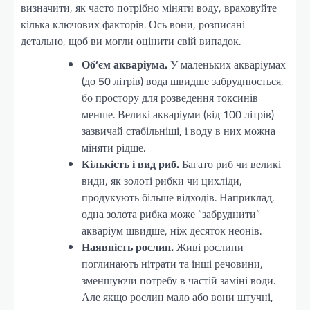
визначити, як часто потрібно міняти воду, враховуйте
кілька ключових факторів. Ось вони, розписані
детально, щоб ви могли оцінити свій випадок.
Об’єм акваріума.
У маленьких акваріумах
(до 50 літрів) вода швидше забруднюється,
бо простору для розведення токсинів
менше. Великі акваріуми (від 100 літрів)
зазвичай стабільніші, і воду в них можна
міняти рідше.
Кількість і вид риб.
Багато риб чи великі
види, як золоті рибки чи цихліди,
продукують більше відходів. Наприклад,
одна золота рибка може “забруднити”
акваріум швидше, ніж десяток неонів.
Наявність рослин.
Живі рослини
поглинають нітрати та інші речовини,
зменшуючи потребу в частій заміні води.
Але якщо рослин мало або вони штучні,