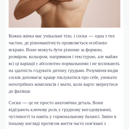
Кожна жінка має унікальне тіло, і соски — одна з тих
частин, де різноманітність проявляється особливо
яскраво. Вони можуть бути різними за формою,
розміром, кольором, напрямком і текстурою, але майже
всі ці варіації є абсолютно нормальними і не впливають
на здатність годувати дитину грудьми. Розуміння видів
сосків допомагає краще піклуватися про себе, уникати
непотрібних комплексів і знати, коли варто звернутися
до фахівця.
Соски — це не просто анатомічна деталь. Вони
відіграють ключову роль у грудному вигодовуванні,
чутливості та навіть у гормональному балансі. Зміни в
їхньому вигляді протягом життя часто пов’язані з