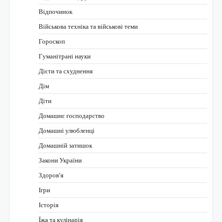
Відпочинок
Військова техніка та військові теми
Гороскоп
Гуманітрані науки
Дієти та схуднення
Дім
Діти
Домашнє господарство
Домашні улюбленці
Домашній затишок
Закони України
Здоров'я
Ігри
Історія
Їжа та кулінарія