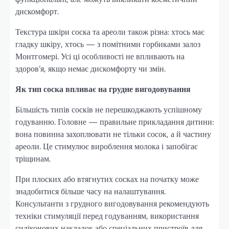
дискомфорт.
Текстура шкіри соска та ареоли також різна: хтось має
гладку шкіру, хтось — з помітними горбиками залоз
Монтгомері. Усі ці особливості не впливають на
здоров’я, якщо немає дискомфорту чи змін.
Як тип соска впливає на грудне вигодовування
Більшість типів сосків не перешкоджають успішному
годуванню. Головне — правильне прикладання дитини:
вона повинна захоплювати не тільки сосок, а й частину
ареоли. Це стимулює вироблення молока і запобігає
тріщинам.
При плоских або втягнутих сосках на початку може
знадобитися більше часу на налаштування.
Консультанти з грудного вигодовування рекомендують
техніки стимуляції перед годуванням, використання
силіконових накладок або спеціальних пристроїв для