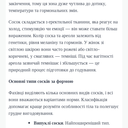
закінчення, тому ця зона дуже чутлива до дотику,
температури та гормональних змін.
Сосок складається з еректильної тканини, яка реагує на
холод, стимуляцію чи емоції — він може ставати більш
вираженим. Колір соска та ареоли залежить від
генетики, рівня меланіну та гормонів. У жінок зі
світлою шкірою вони часто рожеві або світло-
коричневі, у смаглявих — темніші. Під час вагітності
ареола зазвичай темнішає і збільшується — це
природний процес підготовки до годування.
Основні типи сосків за формою
Фахівці виділяють кілька основних видів сосків, і всі
вони вважаються варіантами норми. Класифікація
допомагає краще розуміти особливості тіла та полегшує
грудне вигодовування.
Випуклі соски
. Найпоширеніший тип.