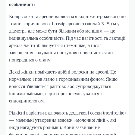
особливості
Колір соска та ареоли варіюється від ніжно-рожевого до
темно-коричневого. Розмір ареоли зазвичай 3–5 см у
діаметрі, але може бути більшим або меншим — це
індивідуальна особливість. Під час вагітності та лактації
ареола часто збільшується і темнішає, а після
завершення годування поступово повертається до
попереднього стану.
Деякі жінки помічають дрібні волоски на ареолі. Це
нормально і пов’язано з гормональним фоном. Якщо
волосся з’являється раптово або супроводжується
іншими змінами, варто проконсультуватися з
ендокринологом.
Рідкісні варіанти включають додаткові соски (політелію)
— маленькі утворення вздовж «молочної лінії», які
іноді нагадують родимки. Вони зазвичай не
функціональні, але можуть викликати косметичний