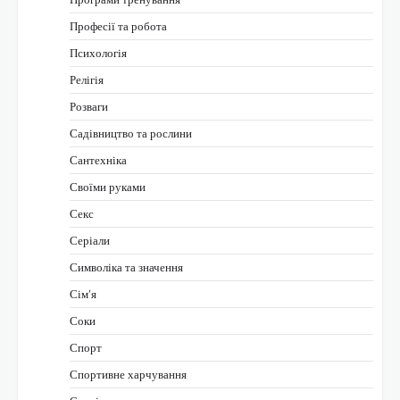
Професії та робота
Психологія
Релігія
Розваги
Садівництво та рослини
Сантехніка
Своїми руками
Секс
Серіали
Символіка та значення
Сім’я
Соки
Спорт
Спортивне харчування