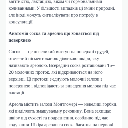
вагітністю, лактацією, віком чи гормональними
коливаннями. У більшості випадків ці зміни природні,
але іноді можуть сигналізувати про потребу в
консультації.
Анатомія соска та ареоли: що ховається під
поверхнею
Сосок — це невеликий виступ на поверхні грудей,
оточений пігментованою ділянкою шкіри, яку
називають ареолою. Всередині соска розташовані 15–
20 молочних проток, які відкриваються на його
верхівці. Ці протоки з’єднують молочні залози з
поверхнею і відповідають за виведення молока під час
лактації.
Ареола містить залози Монтгомері — невеликі горбки,
які виділяють змащувальну речовину. Вона захищає
шкіру від сухості та подразнення, особливо під час
годування. Шкіра ареоли та соска багатша на нервові