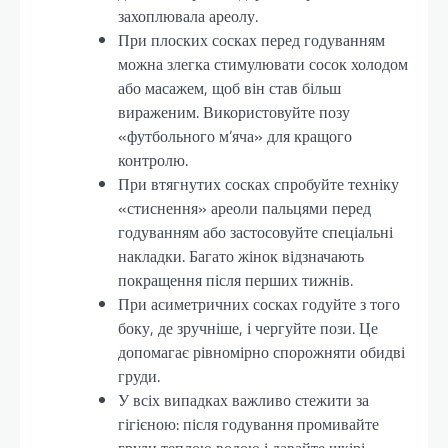
захоплювала ареолу.
При плоских сосках перед годуванням
можна злегка стимулювати сосок холодом
або масажем, щоб він став більш
вираженим. Використовуйте позу
«футбольного м’яча» для кращого
контролю.
При втягнутих сосках спробуйте техніку
«стиснення» ареоли пальцями перед
годуванням або застосовуйте спеціальні
накладки. Багато жінок відзначають
покращення після перших тижнів.
При асиметричних сосках годуйте з того
боку, де зручніше, і чергуйте пози. Це
допомагає рівномірно спорожняти обидві
груди.
У всіх випадках важливо стежити за
гігієною: після годування промивайте
груди теплою водою і давайте шкірі