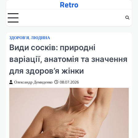
Retro
Перейти
до
вмісту
ЗДОРОВ'Я
,
ЛЮДИНА
Види сосків: природні
варіації, анатомія та значення
для здоров’я жінки
Олександр Демиденко
08.07.2026