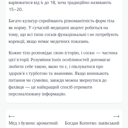
варіюватися від 4 до 18, хоча традиційно називають
15–20.
Багато культур сприймають різноманітність форм тіла
як норму. У сучасній медицині акцент робиться на
тому, що всі типи сосків функціональні і не потребують
корекції, якщо немає медичних показань.
Кожне тіло розповідає свою історію, і соски — частина
цієї історії. Розуміння їхніх особливостей допомагає
любити себе такою, якою ти є, і піклуватися про
здоров’я з турботою та знаннями. Якщо виникають
питання чи сумніви, завжди можна звернутися до
фахівця — це найкращий спосіб отримати
персоналізовану інформацію.
Навігація
⟵
⟶
записів
Мед з бузини: ароматний
Богдан Копитко: львівський