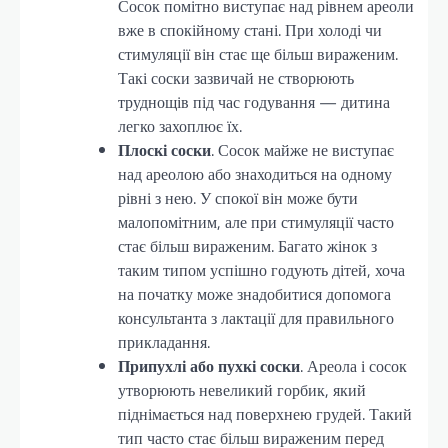
Сосок помітно виступає над рівнем ареоли
вже в спокійному стані. При холоді чи
стимуляції він стає ще більш вираженим.
Такі соски зазвичай не створюють
труднощів під час годування — дитина
легко захоплює їх.
Плоскі соски
. Сосок майже не виступає
над ареолою або знаходиться на одному
рівні з нею. У спокої він може бути
малопомітним, але при стимуляції часто
стає більш вираженим. Багато жінок з
таким типом успішно годують дітей, хоча
на початку може знадобитися допомога
консультанта з лактації для правильного
прикладання.
Припухлі або пухкі соски
. Ареола і сосок
утворюють невеликий горбик, який
піднімається над поверхнею грудей. Такий
тип часто стає більш вираженим перед