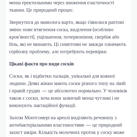
менш еректильними через зниження еластичності
тканин. Це природний процес.
Звернутися до мамолога варто, якщо з’явилися раптові
зміни: нове втягнення соска, виділення (особливо
кров’янисті), ущільнення, почервоніння, свербіж або
біль, які не минають. Ці симптоми не завжди означають
серйозну проблему, але потребують перевірки.
Цікаві факти про види сосків
Соски, як і відбитки пальців, унікальні для кожної
людини. Деякі жінки мають соски різного типу на лівій
і правій грудях — це абсолютно нормально. У чоловіків
також є соски, хоча вони зазвичай менш чутливі і не
виконують лактаційної функції.
Залози Монтгомері на ареолі виділяють речовину з
антибактеріальними властивостями — це природний
захист шкіри. Кількість молочних проток у соску може