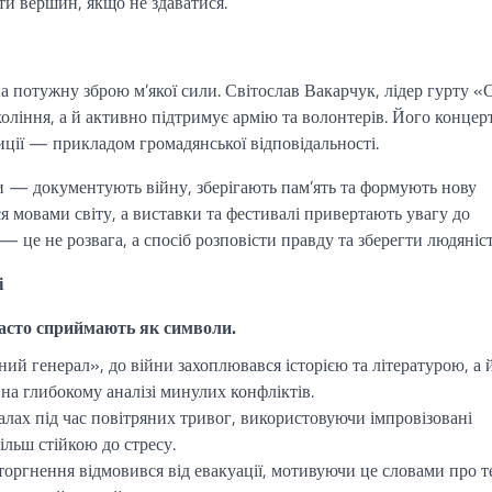
ати вершин, якщо не здаватися.
а потужну зброю м’якої сили. Світослав Вакарчук, лідер гурту «
оління, а й активно підтримує армію та волонтерів. Його концер
зиції — прикладом громадянської відповідальності.
 — документують війну, зберігають пам’ять та формують нову
ся мовами світу, а виставки та фестивалі привертають увагу до
— це не розвага, а спосіб розповісти правду та зберегти людяніст
і
часто сприймають як символи.
ний генерал», до війни захоплювався історією та літературою, а 
 на глибокому аналізі минулих конфліктів.
алах під час повітряних тривог, використовуючи імпровізовані
ільш стійкою до стресу.
оргнення відмовився від евакуації, мотивуючи це словами про т