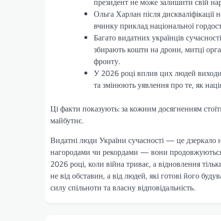
президент не може залишити свій на
Ольга Харлан після дискваліфікації на
вчинку приклад національної гордост
Багато видатних українців сучасност
збирають кошти на дрони, митці орган
фронту.
У 2026 році вплив цих людей виходить
та змінюють уявлення про те, як наці
Ці факти показують: за кожним досягненням стоїть 
майбутнє.
Видатні люди України сучасності — це дзеркало нац
нагородами чи рекордами — вони продовжуються в
2026 році, коли війна триває, а відновлення тіль
не від обставин, а від людей, які готові його буд
силу спільноти та власну відповідальність.