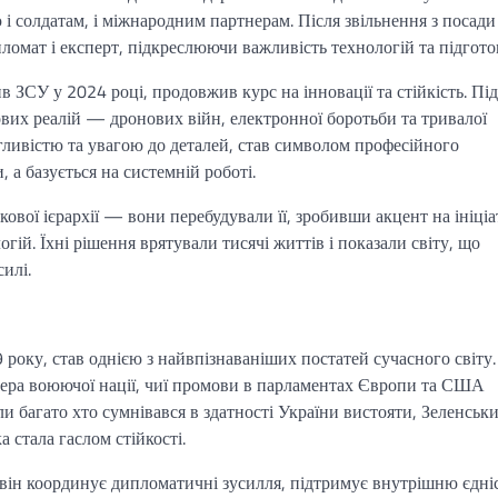
і солдатам, і міжнародним партнерам. Після звільнення з посади
омат і експерт, підкреслюючи важливість технологій та підгото
ЗСУ у 2024 році, продовжив курс на інновації та стійкість. Під
ових реалій — дронових війн, електронної боротьби та тривалої
гливістю та увагою до деталей, став символом професійного
, а базується на системній роботі.
вої ієрархії — вони перебудували її, зробивши акцент на ініціа
гій. Їхні рішення врятували тисячі життів і показали світу, що
илі.
року, став однією з найвпізнаваніших постатей сучасного світу.
ідера воюючої нації, чиї промови в парламентах Європи та США
и багато хто сумнівався в здатності України вистояти, Зеленськ
 стала гаслом стійкості.
він координує дипломатичні зусилля, підтримує внутрішню єдніс