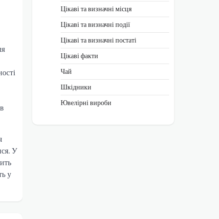
Цікаві та визначні місця
Цікаві та визначні події
Цікаві та визначні постаті
ля
Цікаві факти
Чай
ності
Шкідники
Ювелірні вироби
 в
я
ся. У
жить
ть у