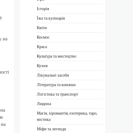
Історія
у
Їжа та кулінарія
Квіти
Космос
у на
Краса
Культура та мистецтво
Кухня
ності
Лікувальні засоби
Література та книжки
Логістика та транспорт
Людина
 на
Магія, хіромантія, езотерика, таро,
ям
містика
 на
Міфи та легенди