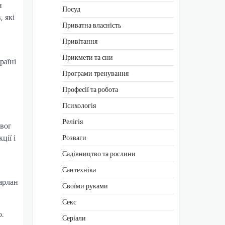
н
Посуд
, які
Приватна власність
Привітання
Прикмети та сни
раїні
Програми тренування
Професії та робота
Психологія
Релігія
ивог
ції і
Розваги
Садівництво та рослини
Сантехніка
арлан
Своїми руками
Секс
.
Серіали