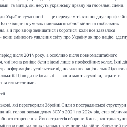
ами, та митці, які несуть українську правду на глобальні сцени.
юди України сучасності — це передусім ті, хто поєднує професійн
ю Батьківщині в умовах повномасштабної війни та глобальних
ня, а й про вибір залишатися і боротися, коли все здавалося
вони змінюють уявлення світу про Україну як про націю, здатн
 період після 2014 року, а особливо після повномасштабного
, чиї імена раніше були відомі лише в професійних колах. Їхні дії
 трансформацію суспільства: від посилення національної ідентич
ломатії. Ці люди не ідеальні — вони мають сумніви, втрати та
ми та натхненними.
гії
йськові, які перетворили Збройні Сили з пострадянської структури
лужний, головнокомандувач ЗСУ з 2021 по 2024 рік, став обличч
абного вторгнення. Його стратегія оборони Києва, контрнаступи
ії на основі західних стандартів змінили хід війни. Залужний не