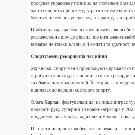
просуває українську позицію на глобальних майда
часто говорить про втому, втрати та необхідність
бачать у ньому не супергероя, а людину, яка при
Політична кар’єра Зеленського показує, як особис
розважальних шоу до рішень, що визначають майб
вимагає не тільки влади, а й емпатії та здатності в
Спортсмени: рекорди під час війни
Українські спортсмени продовжують вражати світ 
стрибунка у висоту, встановила світові рекорди т
та обмежених можливостей. Її історія — про дисципл
піднялася до вершин світового спорту.
Ольга Харлан, фехтувальниця, не лише виграє турн
подавати руку суперниці з країни-агресора у 202
продовжує виступати, надихаючи молодь і показую
Ці атлети не просто здобувають перемоги — вони н