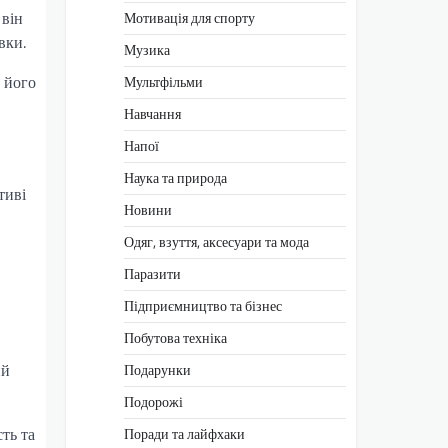
 він
Мотивація для спорту
вки.
Музика
 його
Мультфільми
Навчання
Напої
Наука та природа
тиві
Новини
Одяг, взуття, аксесуари та мода
Паразити
Підприємництво та бізнес
Побутова техніка
ий
Подарунки
Подорожі
ть та
Поради та лайфхаки