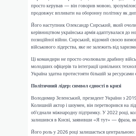
просто керував — він говорив мовою, зрозумілою 
продовжує впливати на оборонну політику як дипл
Його наступник Олександр Сирський, який очолив 
керівництвом українська армія адаптувалася до н
позиційної війни. Сирський, відомий своєю вимо
військового лідерства, яке не залежить від харизми
Ці командири не просто очолювали драбину військо
молодших офіцерів та інтеграції цивільних техноло
Україна здатна протистояти більшій за ресурсами с
Політичний лідер: символ єдності в кризі
Володимир Зеленський, президент України з 2019 
Колишній актор і шоумен, він перетворився на л
об’єднали міжнародну підтримку. У 2022 році, кол
залишився в Києві, заявивши «Я тут» — фраза, яка
Його роль у 2026 році залишається центральною: 