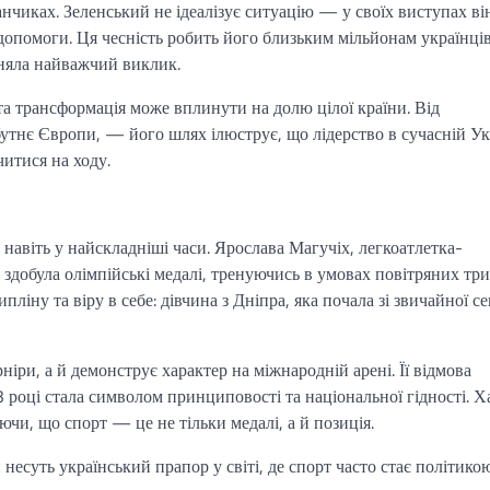
нчиках. Зеленський не ідеалізує ситуацію — у своїх виступах ві
 допомоги. Ця чесність робить його близьким мільйонам українців
йняла найважчий виклик.
та трансформація може вплинути на долю цілої країни. Від
утнє Європи, — його шлях ілюструє, що лідерство в сучасній Ук
читися на ходу.
навіть у найскладніші часи. Ярослава Магучіх, легкоатлетка-
а здобула олімпійські медалі, тренуючись в умовах повітряних тр
іну та віру в себе: дівчина з Дніпра, яка почала зі звичайної сек
іри, а й демонструє характер на міжнародній арені. Її відмова
3 році стала символом принциповості та національної гідності. Х
чи, що спорт — це не тільки медалі, а й позиція.
есуть український прапор у світі, де спорт часто стає політикою