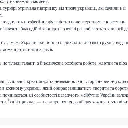
род у найважчий момент.
 турнірі отримала підтримку від тисяч українців, які бачили в її
і.
і поєднують професійну діяльність з волонтерством: спортсмени
ізовують благодійні концерти, а вчені розробляють технології д
 за межі України: їхні історії надихають глобальні рухи солідар
я може протистояти агресії.
не тільки талант, а й величезна особиста робота, жертви та віра
ії: сильної, креативної та незламної. Їхні історії не закінчуютьс
 кожному українці, який обирає залишатися, творити та бороти
ки починається, ці особистості нагадують: майбутнє України зале
увати. Їхній приклад — це запрошення до дії для кожного, хто віри