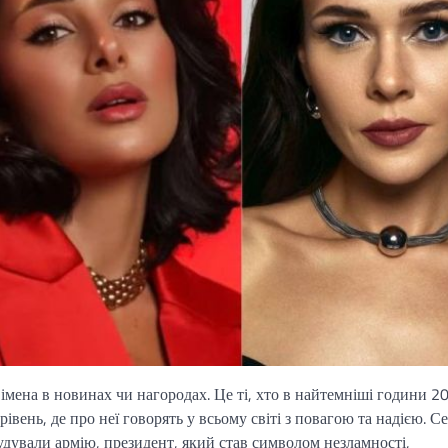
імена в новинах чи нагородах. Це ті, хто в найтемніші години 2
рівень, де про неї говорять у всьому світі з повагою та надією. С
ебудували армію, президент, який став символом незламності,