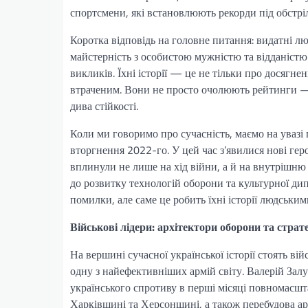
спортсмени, які встановлюють рекорди під обстріл
Коротка відповідь на головне питання: видатні л
майстерність з особистою мужністю та відданіст
викликів. Їхні історії — це не тільки про досягнен
втраченим. Вони не просто очолюють рейтинги — 
дива стійкості.
Коли ми говоримо про сучасність, маємо на увазі
вторгнення 2022-го. У цей час з’явилися нові герої
вплинули не лише на хід війни, а й на внутрішню
до розвитку технологій оборони та культурної дип
помилки, але саме це робить їхні історії людськи
Військові лідери: архітектори оборони та страте
На вершині сучасної української історії стоять ві
одну з найефективніших армій світу. Валерій За
українського спротиву в перші місяці повномасшт
Харківщині та Херсонщині, а також перебудова арм