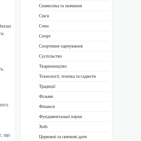
Символіка та значення
Сім’я
Океан
Соки
ти
Спорт
Спортивне харчування
Суспільство
Тваринництво
ь.
Технології, техніка та гаджети
Традиції
Фільми
його
Фінанси
Фундаментальні науки
Хобі
е, що
Церковні та святкові дати