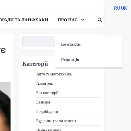
RU
UK
ОРАДИ ТА ЛАЙФХАКИ
ПРО НАС
Пошук
Контакти
ує
Редакція
Категорії
Авто та мототехніка
Алкоголь
Без категорії
Безпека
Бодибілдинг
Будівництво та ремонт
Ванна кімната