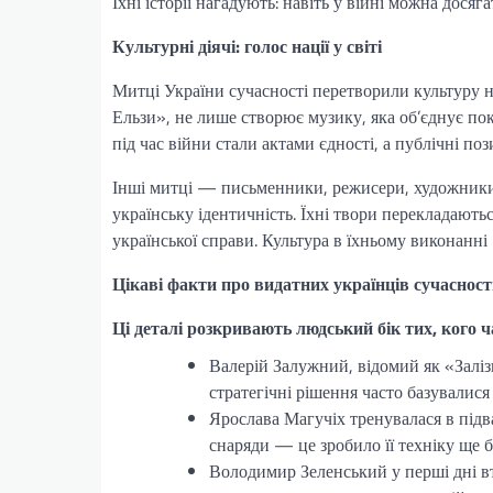
Їхні історії нагадують: навіть у війні можна досяг
Культурні діячі: голос нації у світі
Митці України сучасності перетворили культуру н
Ельзи», не лише створює музику, яка об’єднує пок
під час війни стали актами єдності, а публічні по
Інші митці — письменники, режисери, художники
українську ідентичність. Їхні твори перекладають
української справи. Культура в їхньому виконанні 
Цікаві факти про видатних українців сучасност
Ці деталі розкривають людський бік тих, кого 
Валерій Залужний, відомий як «Заліз
стратегічні рішення часто базувалися
Ярослава Магучіх тренувалася в підв
снаряди — це зробило її техніку ще б
Володимир Зеленський у перші дні вт