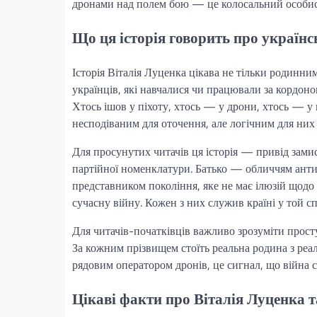
дронами над полем бою — це колосальний особис
Що ця історія говорить про українс
Історія Віталія Луценка цікава не тільки родинн
українців, які навчалися чи працювали за кордон
Хтось ішов у піхоту, хтось — у дрони, хтось — у 
несподіваним для оточення, але логічним для них
Для просунутих читачів ця історія — привід замис
партійної номенклатури. Батько — обличчям ант
представником покоління, яке не має ілюзій щодо
сучасну війну. Кожен з них служив країні у той сп
Для читачів-початківців важливо зрозуміти просту 
За кожним прізвищем стоїть реальна родина з реа
рядовим оператором дронів, це сигнал, що війна сто
Цікаві факти про Віталія Луценка т