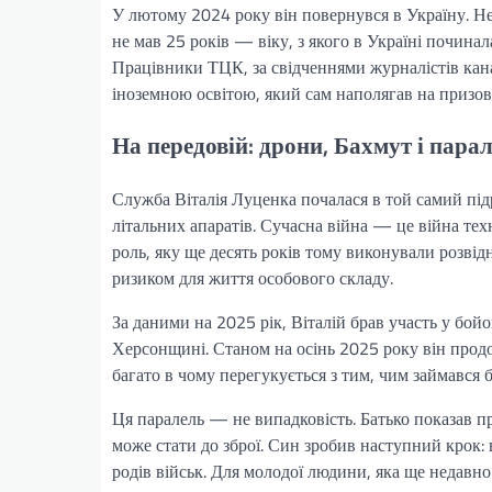
У лютому 2024 року він повернувся в Україну. Не
не мав 25 років — віку, з якого в Україні починал
Працівники ТЦК, за свідченнями журналістів кан
іноземною освітою, який сам наполягав на призові
На передовій: дрони, Бахмут і парал
Служба Віталія Луценка почалася в той самий підр
літальних апаратів. Сучасна війна — це війна тех
роль, яку ще десять років тому виконували розві
ризиком для життя особового складу.
За даними на 2025 рік, Віталій брав участь у бой
Херсонщині. Станом на осінь 2025 року він продо
багато в чому перегукується з тим, чим займався б
Ця паралель — не випадковість. Батько показав п
може стати до зброї. Син зробив наступний крок:
родів військ. Для молодої людини, яка ще недавно