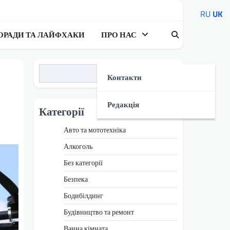
RU
UK
ОРАДИ ТА ЛАЙФХАКИ
ПРО НАС
Пошук
Контакти
Редакція
Категорії
Авто та мототехніка
Алкоголь
Без категорії
Безпека
Бодибілдинг
Будівництво та ремонт
Ванна кімната