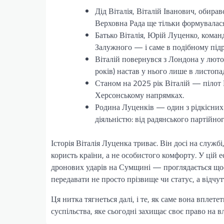
Дід Віталія, Віталій Іванович, обира
Верховна Рада ще тільки формувалася
Батько Віталія, Юрій Луценко, кома
Залужного — і саме в подібному підр
Віталій повернувся з Лондона у лютом
років) настав у нього лише в листопад
Станом на 2025 рік Віталій — пілот
Херсонському напрямках.
Родина Луценків — один з рідкісних
діяльністю: від радянського партійно
Історія Віталія Луценка триває. Він досі на службі
користь країни, а не особистого комфорту. У цій 
дронових ударів на Сумщині — проглядається щос
передавати не просто прізвище чи статус, а відчут
Ця нитка тягнеться далі, і те, як саме вона вплете
суспільства, яке сьогодні захищає своє право на в