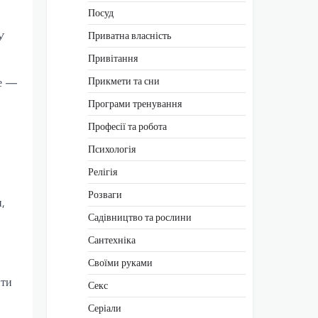
Посуд
Приватна власність
У
Привітання
Прикмети та сни
ве —
Програми тренування
Професії та робота
Психологія
Релігія
Розваги
,
Садівництво та рослини
Сантехніка
Своїми руками
ити
Секс
Серіали