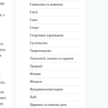
 ще
Символіка та значення
Сім’я
к з
Соки
Спорт
Спортивне харчування
Суспільство
их
онує
Тваринництво
м
Технології, техніка та гаджети
Традиції
Фільми
ь
Фінанси
оти.
Фундаментальні науки
ком
Хобі
іших
ня
Церковні та святкові дати