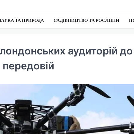
НАУКА ТА ПРИРОДА
САДІВНИЦТВО ТА РОСЛИНИ
П
д лондонських аудиторій до
 передовій