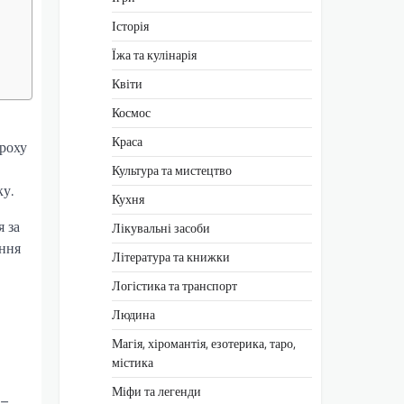
Історія
Їжа та кулінарія
Квіти
Космос
Краса
ороху
Культура та мистецтво
ку.
Кухня
я за
Лікувальні засоби
ання
Література та книжки
Логістика та транспорт
Людина
Магія, хіромантія, езотерика, таро,
містика
Міфи та легенди
7–