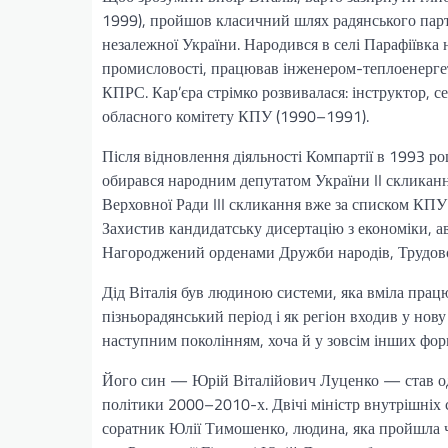
1999), пройшов класичний шлях радянського парт
незалежної України. Народився в селі Парафіївка 
промисловості, працював інженером-теплоенерге
КПРС. Кар’єра стрімко розвивалася: інструктор, 
обласного комітету КПУ (1990–1991).
Після відновлення діяльності Компартії в 1993 р
обирався народним депутатом України II скликан
Верховної Ради III скликання вже за списком КПУ.
Захистив кандидатську дисертацію з економіки, а
Нагороджений орденами Дружби народів, Трудов
Дід Віталія був людиною системи, яка вміла прац
пізньорадянський період і як регіон входив у нову
наступним поколінням, хоча й у зовсім інших фор
Його син — Юрій Віталійович Луценко — став одн
політики 2000–2010-х. Двічі міністр внутрішніх
соратник Юлії Тимошенко, людина, яка пройшла че