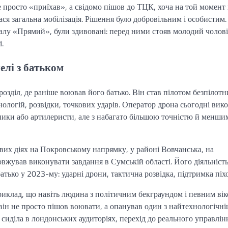
 просто «приїхав», а свідомо пішов до ТЦК, хоча на той момент
ася загальна мобілізація. Рішення було добровільним і особистим.
алу «Прямий», були здивовані: перед ними стояв молодий чолові
.
елі з батьком
озділ, де раніше воював його батько. Він став пілотом безпілотн
нологій, розвідки, точкових ударів. Оператор дрона сьогодні вик
дники або артилеристи, але з набагато більшою точністю й менши
ових діях на Покровському напрямку, у районі Вовчанська, на
вжував виконувати завдання в Сумській області. Його діяльніст
атько у 2023-му: ударні дрони, тактична розвідка, підтримка піх
риклад, що навіть людина з політичним бекграундом і певним ві
 він не просто пішов воювати, а опанував один з найтехнологічн
 сиділа в лондонських аудиторіях, перехід до реального управлін