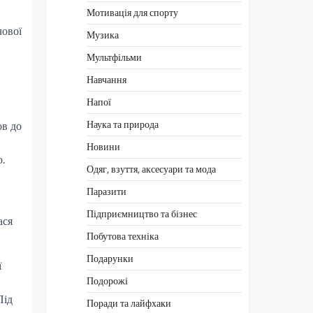
Мотивація для спорту
чової
Музика
Мультфільми
Навчання
Напої
Наука та природа
ов до
Новини
.
Одяг, взуття, аксесуари та мода
Паразити
Підприємництво та бізнес
ася
Побутова техніка
Подарунки
ї
Подорожі
Під
Поради та лайфхаки