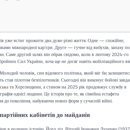
ів уже встиг прожити два дуже різні життя. Одне — спокійне,
ивами міжнародної кар’єри. Друге — гучне від вибухів, запаху п
. Саме другий шлях він обрав свідомо, коли в лютому 2024-го
бройних Сил України, хоча ще не досяг навіть мобілізаційного ві
Молодий чоловік, син відомого політика, який міг би залишитис
ь став пілотом безпілотників. Сьогодні він виконує бойові завд
ська та Херсонщини, а станом на 2025 рік продовжує службу в
графія однієї людини. Це історія про те, як сімейна естафета
ня до покоління, набуваючи нових форм у сучасній війні.
партійних кабінетів до майданів
бше в родинну історію. Його дід, Віталій Іванович Луценко (193