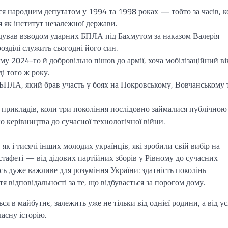
вся народним депутатом у 1994 та 1998 роках — тобто за часів, 
 як інститут незалежної держави.
ндував взводом ударних БПЛА під Бахмутом за наказом Валерія
озділі служить сьогодні його син.
у 2024-го й добровільно пішов до армії, хоча мобілізаційний ві
і того ж року.
 БПЛА, який брав участь у боях на Покровському, Вовчанському 
 прикладів, коли три покоління послідовно займалися публічною
го керівництва до сучасної технологічної війни.
, як і тисячі інших молодих українців, які зробили свій вибір на
естафеті — від дідових партійних зборів у Рівному до сучасних
ь дуже важливе для розуміння України: здатність поколінь
тя відповідальності за те, що відбувається за порогом дому.
ться в майбутнє, залежить уже не тільки від однієї родини, а від у
ласну історію.