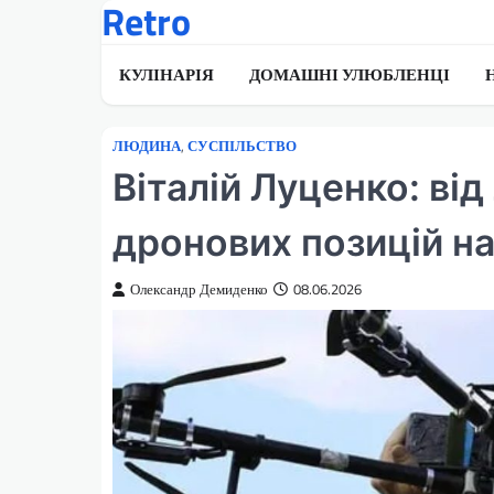
Retro
Перейти
до
вмісту
КУЛІНАРІЯ
ДОМАШНІ УЛЮБЛЕНЦІ
ЛЮДИНА
,
СУСПІЛЬСТВО
Віталій Луценко: ві
дронових позицій на
Олександр Демиденко
08.06.2026