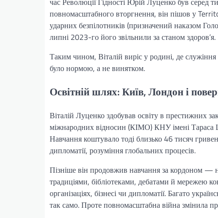
час Революції Гідності Юрій Луценко був серед ти
повномасштабного вторгнення, він пішов у Territ
ударних безпілотників (призначений наказом Гол
липні 2023-го його звільнили за станом здоров’я.
Таким чином, Віталій виріс у родині, де служінн
було нормою, а не винятком.
Освітній шлях: Київ, Лондон і пове
Віталій Луценко здобував освіту в престижних зак
міжнародних відносин (КІМО) КНУ імені Тараса 
Навчання коштувало тоді близько 46 тисяч гривен
дипломатії, розуміння глобальних процесів.
Пізніше він продовжив навчання за кордоном — на
традиціями, бібліотеками, дебатами й мережею ко
організаціях, бізнесі чи дипломатії. Багато украї
так само. Проте повномасштабна війна змінила пр