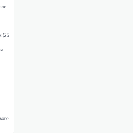
коли
к (25
та
сього