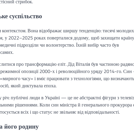
тісний стрибок.
ьке суспільство
им контекстом. Вона відображає ширшу тенденцію: тисячі молодих
ом, у 2022–2025 роках поверталися додому, щоб захищати країну
медичні підрозділи чи волонтерство. Їхній вибір часто був
 самих.
литися про трансформацію еліт. Дід Віталія був частиною радянс
ирежимної опозиції 2000-х і революційного уряду 2014-го. Син
 «мирного часу» і вміє працювати з технологіями, що визначают
осіб, який диктувала епоха.
річ: публічні люди в Україні — це не абстрактні фігури з телевіз
льними рішеннями. Коли син міністра й генерального прокурора 
сується всіх і що статус не звільняє від відповідальності.
а його родину