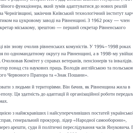
ійного функціонера, який зумів адаптуватися до нових реалій
на Чернігівщині, закінчив Київський технологічний інститут хар
тиком на цукровому заводі на Рівненщині. З 1962 року — член
секретар міськкому, зрештою — перший секретар Рівненського
оці він знову очолив рівненських комуністів. У 1994–1998 роках
ня по одномандатному округу на Рівненщині, а в 1998-му увійш
 Очолював Комітет у справах ветеранів, пенсіонерів та інвалідів.
втор понад ста наукових праць. Володів англійською та польською
ого Червоного Прапора та «Знак Пошани».
ювати з людьми й територіями. Він бачив, як Рівненщина жила в
 епоху. Ця здатність до адаптації й організаційної роботи передал
мах.
ією з найяскравіших і найсуперечливіших постатей українсько
 справ, генеральний прокурор, лідер «Народної самооборони»,
рез арешти, суди й політичні переслідування часів Януковича. 