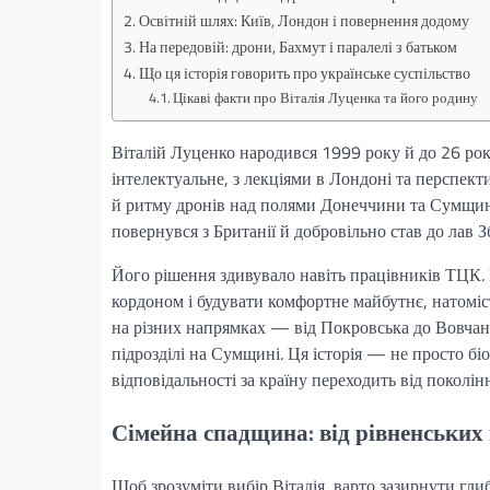
Освітній шлях: Київ, Лондон і повернення додому
На передовій: дрони, Бахмут і паралелі з батьком
Що ця історія говорить про українське суспільство
Цікаві факти про Віталія Луценка та його родину
Віталій Луценко народився 1999 року й до 26 рок
інтелектуальне, з лекціями в Лондоні та перспект
й ритму дронів над полями Донеччини та Сумщини
повернувся з Британії й добровільно став до лав З
Його рішення здивувало навіть працівників ТЦК. 
кордоном і будувати комфортне майбутнє, натоміст
на різних напрямках — від Покровська до Вовчан
підрозділі на Сумщині. Ця історія — не просто біо
відповідальності за країну переходить від поколін
Сімейна спадщина: від рівненських 
Щоб зрозуміти вибір Віталія, варто зазирнути гли