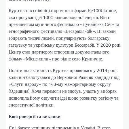
Куртєв став співініціатором платформи Re100Ukraine,
яка просуває ідеї 100% відновлюваної енергії. Він є
президентом музичного фестивалю «Дунайська Січ» та
етнографічного фестивалю «БесарабіяFolk». Ці заходи
збирають тисячі людей, популяризують болгарську,
гагаузьку та українську культури Бессарабії. У 2020 році
Центр став партнером створення документального
фільму «Місце сили» про рідне село Криничне.
Політична активність Куртєва проявилася у 2019 році,
коли він балотувався до Верховної Ради як кандидат від
«Слуги народу» по 143-му мажоритарному округу
(Одещина). Хоча перемоги не здобув, участь у виборах
дозволила йому озвучити ідеї щодо розвитку регіону та
енергетичної політики.
Контроверсії та виклики
Як і багато успішних підприємців в Україні, Віктор