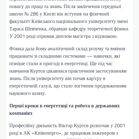
повагу до праці та знань. Після закінчення середньої
школи № 286 у Києві він вступив на фізичний
факультет Київського національного університету імені
Тараса Шевченка, обравши кафедру теоретичної фізики.
У 2001 році отримав диплом магістра з відзнакою.
Фізика дала йому аналітичний склад розуму та вміння
працювати зі складними системами — навички, які
пізніше стали в пригоді в енергетиці. Ще під час
навчання Куртєв цікавився практичним застосуванням
знань. Після університету він почав кар’єру в
енергетичній галузі, що стало логічним продовженням
наукового шляху.
Перші кроки в енергетиці та робота в державних
компаніях
Професійну діяльність Віктор Куртєв розпочав у 2001
році в АК «Київенерго», де працював інженером з