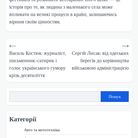
історія про те, як людина з маленького села може
впливати на великі процеси в країні, залишаючись
вірним своїм цінностям.
Навігація
⟵
⟶
записів
Василь Костюк: журналіст,
Сергій Лисак: від одеських
письменник-сатирик і
берегів до керівництва
голос українського гумору
військовою адміністрацією
крізь десятиліття
Пошук
Категорії
Авто та мототехніка