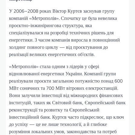
У 2006–2008 роках Віктор Куртєв заснував групу
компаній «Метрополія». Спочатку це була невелика
проєктно-інжинірингова структура, яка
спеціалізувалася на розробці технічних рішень для
енергетики. З часом компанія виросла в повноцінний
холдинг повного циклу — від проєктування до
реалізації великих енергетичних об’єктів.
«Метрополія» стала одним з лідерів у сфері
відновлюваної енергетики України. Компанії групи
реалізували проєкти загальною потужністю понад 600
МВт сонячних та 700 МВт вітрових електростанцій.
Вони залучили інвестиції від міжнародних фінансових
інституцій, таких як Світовий банк, Європейський банк
реконструкції та розвитку та Європейський
інвестиційний банк. Куртєв часто підкреслює, що ключ
до успіху — це не лише технології, а й глибоке
розуміння локальних умов, законодавства та потреб