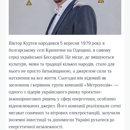
Віктор Куртєв народився 5 вересня 1979 року в
болгарському селі Криничне на Одещині, в самому
серці української Бессарабії. Це місце, де змішуються
культури, мови та традиції кількох народів, стало для
нього не просто батьківщиною, а джерелом сили та
натхнення на все життя. Сьогодні він відомий як
засновник і керівник групи компаній «Метрополія» —
одного з лідерів українського ринку проєктно-
інжинірингових рішень у сфері енергетики, особливо
відновлюваних джерел. Його компанії реалізували сотні
мегават сонячних та вітрових електростанцій, залучили
іноземні інвестиції та допомогли Україні рухатися до
енергетичної незалежності.