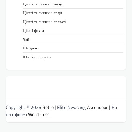
Цікаві та визначні місця
Цікаві та визначні події
Цікаві та визначні постаті
Цікаві факти
Чай
Шкідники
Ювелірні вироби
Copyright © 2026
Retro
| Elite News від
Ascendoor
| На
платформі
WordPress
.