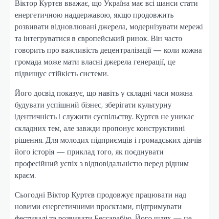
Віктор Куртєв вважає, що Україна має всі шанси стати
енергетичною наддержавою, якщо продовжить
розвивати відновлювані джерела, модернізувати мережі
та інтегруватися в європейський ринок. Він часто
говорить про важливість децентралізації — коли кожна
громада може мати власні джерела генерації, це
підвищує стійкість системи.
Його досвід показує, що навіть у складні часи можна
будувати успішний бізнес, зберігати культурну
ідентичність і служити суспільству. Куртєв не уникає
складних тем, але завжди пропонує конструктивні
рішення. Для молодих підприємців і громадських діячів
його історія — приклад того, як поєднувати
професійний успіх з відповідальністю перед рідним
краєм.
Сьогодні Віктор Куртєв продовжує працювати над
новими енергетичними проєктами, підтримувати
фестивалі та розвивати Бессарабію. Його шлях — це