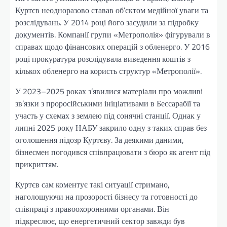
Куртєв неодноразово ставав об’єктом медійної уваги та
розслідувань. У 2014 році його засудили за підробку
документів. Компанії групи «Метрополія» фігурували в
справах щодо фінансових операцій з обленерго. У 2016
році прокуратура розслідувала виведення коштів з
кількох обленерго на користь структур «Метрополії».
У 2023–2025 роках з’явилися матеріали про можливі
зв’язки з проросійськими ініціативами в Бессарабії та
участь у схемах з землею під сонячні станції. Однак у
липні 2025 року НАБУ закрило одну з таких справ без
оголошення підозр Куртєву. За деякими даними,
бізнесмен погодився співпрацювати з бюро як агент під
прикриттям.
Куртєв сам коментує такі ситуації стримано,
наголошуючи на прозорості бізнесу та готовності до
співпраці з правоохоронними органами. Він
підкреслює, що енергетичний сектор завжди був