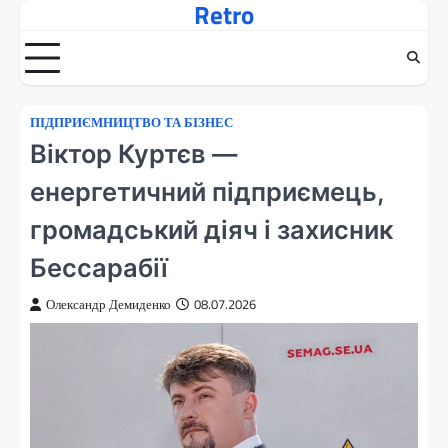
Retro
Перейти
до
вмісту
ПІДПРИЄМНИЦТВО ТА БІЗНЕС
Віктор Куртєв —
енергетичний підприємець,
громадський діяч і захисник
Бессарабії
Олександр Демиденко
08.07.2026