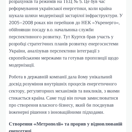
розрахунків та режимів на ТЕЦ № 5. Це був час
реформування української енергетики, коли країна
шукала шляхи модернізації застарілої інфраструктури. У
2005–2008 роках він перейшов до НЕК «Укренерго»,
обійнявши посаду в.о. начальника служби
перспективного розвитку. Тут Куртєв брав участь у
розробці стратегічних планів розвитку енергосистеми
України, аналізував перспективи інтеграції з
європейськими мережами та готував пропозиції щодо
модернізації.
Робота в державній компанії дала йому унікальний
досвід розуміння внутрішніх процесів енергетичного
сектору, регуляторних механізмів та викликів, з якими
стикається країна. Саме тоді він почав замислюватися
про створення власного бізнесу, який би поєднував
інженерні рішення з інноваційними підходами.
Створення «Метрополії» та прорив у відновлюваній
енергетиці