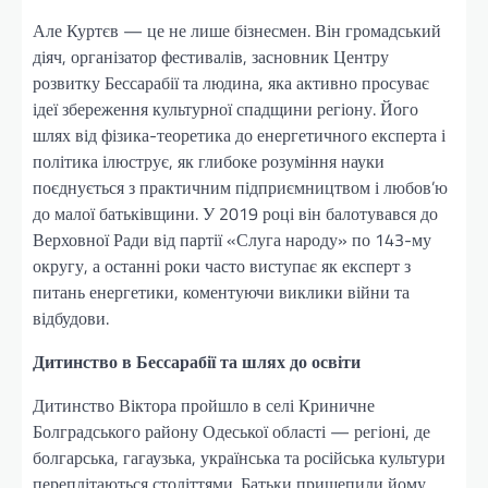
Але Куртєв — це не лише бізнесмен. Він громадський
діяч, організатор фестивалів, засновник Центру
розвитку Бессарабії та людина, яка активно просуває
ідеї збереження культурної спадщини регіону. Його
шлях від фізика-теоретика до енергетичного експерта і
політика ілюструє, як глибоке розуміння науки
поєднується з практичним підприємництвом і любов’ю
до малої батьківщини. У 2019 році він балотувався до
Верховної Ради від партії «Слуга народу» по 143-му
округу, а останні роки часто виступає як експерт з
питань енергетики, коментуючи виклики війни та
відбудови.
Дитинство в Бессарабії та шлях до освіти
Дитинство Віктора пройшло в селі Криничне
Болградського району Одеської області — регіоні, де
болгарська, гагаузька, українська та російська культури
переплітаються століттями. Батьки прищепили йому