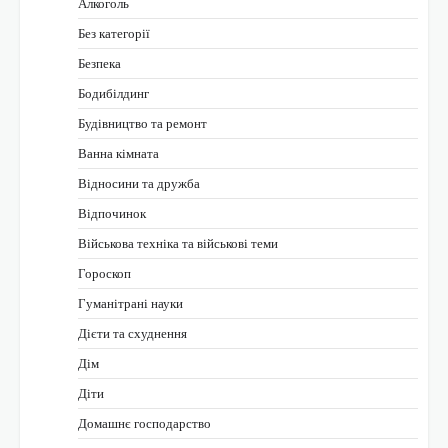
Алкоголь
Без категорії
Безпека
Бодибілдинг
Будівництво та ремонт
Ванна кімната
Відносини та дружба
Відпочинок
Військова техніка та військові теми
Гороскоп
Гуманітрані науки
Дієти та схуднення
Дім
Діти
Домашнє господарство