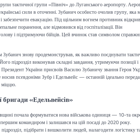
рупи тактичної групи «Північ» до Луганського аеропорту. Аеро
українські сили в оточенні. Зубанич особисто очолив групу, яка 
в і забезпечити евакуацію. Під щільним вогнем противник відкри
пальне поранення, але відмовився від госпіталізації. Він
голову і підтримуючи бійців. Цей вчинок став символом справжн
ам Зубанич знову продемонстрував, як важливо поєднувати такти
Його підрозділ виконував складні завдання, утримуючи позиції і
оку Президент України присвоїв Василю Зубаничу звання Героя Ук
же носив псевдоніми Зубр і Едельвейс — останній ідеально перед
ю міццю.
ї бригади «Едельвейсів»
івщині почала формуватися нова військова одиниця — 10-та окр
ї першим командиром і залишався на цій посаді до 2020 року.
 підрозділ, підібрати і вишколити людей, налагодити логістику т