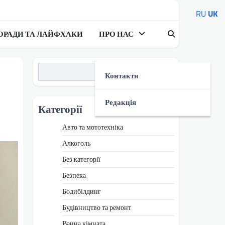
RU
UK
ОРАДИ ТА ЛАЙФХАКИ
ПРО НАС
Пошук
Контакти
Редакція
Категорії
Авто та мототехніка
Алкоголь
Без категорії
Безпека
Бодибілдинг
Будівництво та ремонт
Ванна кімната