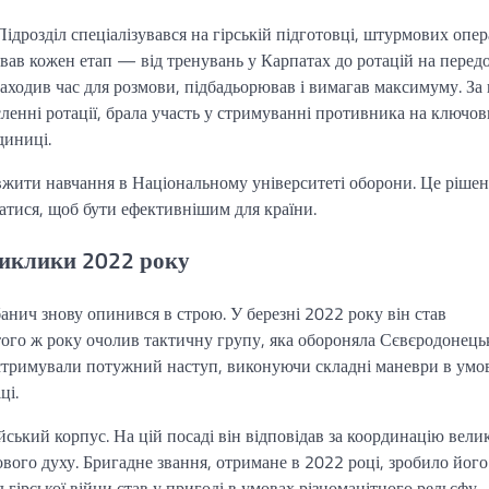
дрозділ спеціалізувався на гірській підготовці, штурмових опер
вав кожен етап — від тренувань у Карпатах до ротацій на передо
аходив час для розмови, підбадьорював і вимагав максимуму. За 
ленні ротації, брала участь у стримуванні противника на ключо
диниці.
жити навчання в Національному університеті оборони. Це ріше
атися, щоб бути ефективнішим для країни.
виклики 2022 року
нич знову опинився в строю. У березні 2022 року він став
ого ж року очолив тактичну групу, яка обороняла Сєвєродонецьк
 стримували потужний наступ, виконуючи складні маневри в умо
ці.
ький корпус. На цій посаді він відповідав за координацію вели
ового духу. Бригадне звання, отримане в 2022 році, зробило його
гірської війни став у пригоді в умовах різноманітного рельєфу