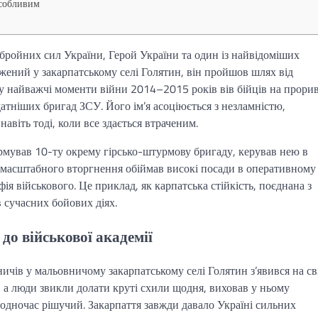
особливим
ройних сил України, Герой України та один із найвідоміших
жений у закарпатському селі Голятин, він пройшов шлях від
 у найважчі моменти війни 2014–2015 років вів бійців на прорив
атніших бригад ЗСУ. Його ім’я асоціюється з незламністю,
авіть тоді, коли все здається втраченим.
рмував 10-ту окрему гірсько-штурмову бригаду, керував нею в
омасштабного вторгнення обіймав високі посади в оперативному
ія військового. Це приклад, як карпатська стійкість, поєднана з
 сучасних бойових діях.
 до військової академії
ичів у мальовничому закарпатському селі Голятин з’явився на св
, а люди звикли долати круті схили щодня, виховав у ньому
одночас рішучий. Закарпаття завжди давало Україні сильних