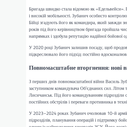
Бригада швидко стала відомою як «Едельвейси». Пі
і високій мобільності. Зубанич особисто контролю
Бійці згадують його як командира, який завжди зн
років під його керівництвом бригада пройшла чис
напрямках і здобула репутацію надійної бойової о
У 2020 році Зубанич залишив посаду, щоб продов
підкреслювало його підхід: постійно вдосконалюв
Повномасштабне вторгнення: нові 
З перших днів повномасштабної війни Василь Зуба
заступником командувача Об’єднаних сил. Літом т
Лисичанськ. Під його командуванням підрозділи
постійних обстрілів і переваги противника в техні
У 2023–2024 роках Зубанич очолював 10-й армійс
підрозділів, планування операцій і підтримку бой
одним із наймолодших генералів ЗСУ. Його досвід 