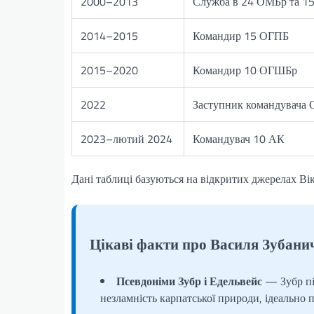
2000–2013
Служба в 24 ОМБр та 1
2014–2015
Командир 15 ОГПБ
2015–2020
Командир 10 ОГШБр
2022
Заступник командувача
2023–лютий 2024
Командувач 10 АК
Дані таблиці базуються на відкритих джерелах Вік
Цікаві факти про Василя Зубани
Псевдоніми Зубр і Едельвейс
— Зубр під
незламність карпатської природи, ідеально п