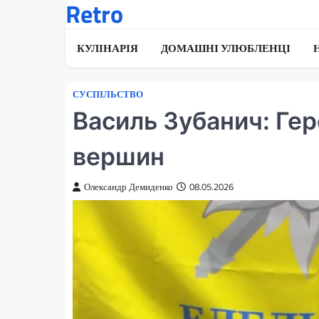
Retro
Перейти
до
вмісту
КУЛІНАРІЯ
ДОМАШНІ УЛЮБЛЕНЦІ
СУСПІЛЬСТВО
Василь Зубанич: Гер
вершин
Олександр Демиденко
08.05.2026