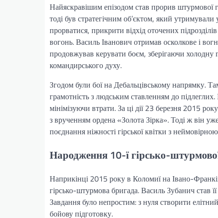
Найяскравішим епізодом став прорив штурмової г
тоді був стратегічним об’єктом, який утримували 
прорватися, прикрити відхід оточених підрозділі
вогонь. Василь Іванович отримав осколкове і вогне
продовжував керувати боєм, зберігаючи холодну 
командирського духу.
Згодом були бої на Дебальцівському напрямку. Т
грамотність з людським ставленням до підлеглих. 
мінімізуючи втрати. За ці дії 23 березня 2015 р
з врученням ордена «Золота Зірка». Тоді ж він у
поєднання ніжності гірської квітки з неймовірно
Народження 10-ї гірсько-штурмово
Наприкінці 2015 року в Коломиї на Івано-Франк
гірсько-штурмова бригада. Василь Зубанич став ї
Завдання було непростим: з нуля створити елітний
бойову підготовку.