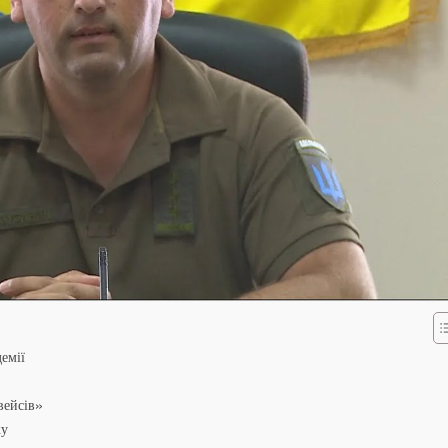
демії
вейсів»
ку