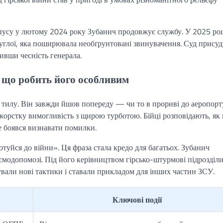
рпусу у лютому 2024 року Зубанич продовжує службу. У 2025 роц
зуглої, яка поширювала необґрунтовані звинувачення. Суд прису
ивши чесність генерала.
 що робить його особливим
 тилу. Він завжди йшов попереду — чи то в прориві до аеропорт
 жорстку вимогливість з щирою турботою. Бійці розповідають, як 
е боявся визнавати помилки.
туйся до війни». Ця фраза стала кредо для багатьох. Зубанич
аємодопомозі. Під його керівництвом гірсько-штурмові підрозділи
али нові тактики і ставали прикладом для інших частин ЗСУ.
Ключові події