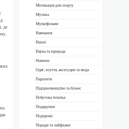
Мотивація для спорту
і
Музика
ід
Мультфільми
, де
Навчання
ону.
Напої
Наука та природа
Новини
яких
Одяг, взуття, аксесуари та мода
Паразити
Підприємництво та бізнес
Побутова техніка
Подарунки
 на
щав
Подорожі
Поради та лайфхаки