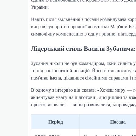
України.
Навіть після звільнення з посади командувача ко
виграв суд проти народної депутатки Мар’яни Бе
символічну компенсацію в одну гривню, підтверд
Лідерський стиль Василя Зубанича:
Зубанич ніколи не був командиром, який сидить у
то під час інспекцій позицій. Його стиль поєднує
пам’ятав імена, цікавився сімейними справами і н
В одному з інтерв’ю він сказав: «Хочеш миру — го
акцентував увагу на підготовці, дисципліні та вз
просто воювали — вони розвивалися, запроваджув
Період
Посада