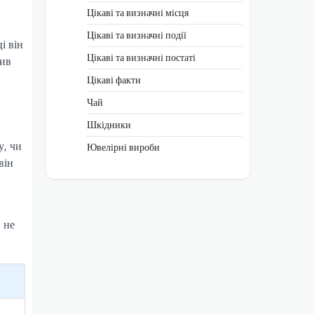
Цікаві та визначні місця
Цікаві та визначні події
і він
Цікаві та визначні постаті
див
Цікаві факти
Чай
Шкідники
у, чи
Ювелірні вироби
він
 не