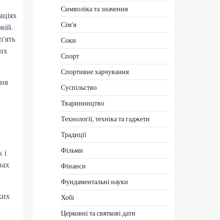
Символіка та значення
аціях
Сім’я
вій.
п’ять
Соки
вих
Спорт
Спортивне харчування
ння
Суспільство
Тваринництво
Технології, техніка та гаджети
Традиції
Фільми
 і
вах
Фінанси
Фундаментальні науки
ких
Хобі
Церковні та святкові дати