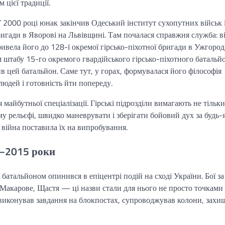
 цієї традиції.
У 2000 році юнак закінчив Одеський інститут сухопутних військ 
ригади в Яворові на Львівщині. Там почалася справжня служба: в
вела його до 128-ї окремої гірсько-піхотної бригади в Ужгороді
 штабу 15-го окремого гвардійського гірсько-піхотного батальй
 цей батальйон. Саме тут, у горах, формувалася його філософія
людей і готовність йти попереду.
айбутньої спеціалізації. Гірські підрозділи вимагають не тільки
ому рельєфі, швидко маневрувати і зберігати бойовий дух за будь-
 війна поставила їх на випробування.
4–2015 роки
 батальйоном опинився в епіцентрі подій на сході України. Бої за
акарове, Щастя — ці назви стали для нього не просто точками
л виконував завдання на блокпостах, супроводжував колони, захи