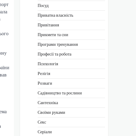
порт
Посуд
мала
Приватна власність
в
Привітання
ього
Прикмети та сни
Програми тренування
чну
Професії та робота
Психологія
раїни
Релігія
авав
Розваги
Садівництво та рослини
Сантехніка
ема
Своїми руками
Секс
а
Серіали