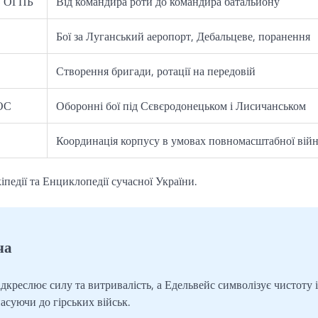
5 ОГПБ
Від командира роти до командира батальйону
Бої за Луганський аеропорт, Дебальцеве, поранення
Створення бригади, ротації на передовій
 ОС
Оборонні бої під Сєвєродонецьком і Лисичанськом
Координація корпусу в умовах повномасштабної вій
іпедії та Енциклопедії сучасної України.
ча
креслює силу та витривалість, а Едельвейс символізує чистоту і
асуючи до гірських військ.