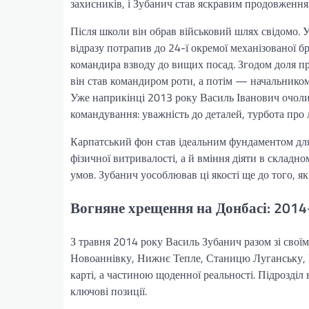
захисників, і Зубанич став яскравим продовженням
Після школи він обрав військовий шлях свідомо. 
відразу потрапив до 24-ї окремої механізованої б
командира взводу до вищих посад. Згодом доля при
він став командиром роти, а потім — начальником
Уже наприкінці 2013 року Василь Іванович очолив
командування: уважність до деталей, турбота про 
Карпатський фон став ідеальним фундаментом для м
фізичної витривалості, а й вміння діяти в складн
умов. Зубанич уособлював ці якості ще до того, як
Вогняне хрещення на Донбасі: 201
З травня 2014 року Василь Зубанич разом зі своїм
Новоаннівку, Нижнє Тепле, Станицю Луганську, М
карті, а частиною щоденної реальності. Підрозді
ключові позиції.