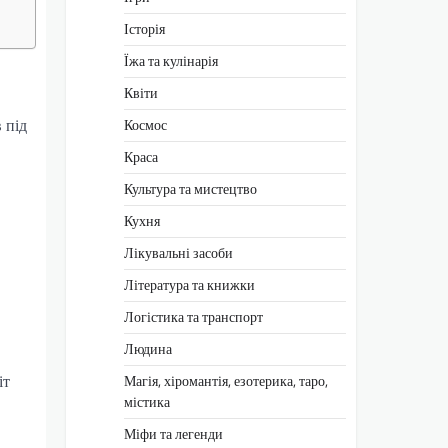
Історія
Їжа та кулінарія
Квіти
 під
Космос
Краса
Культура та мистецтво
Кухня
Лікувальні засоби
Література та книжки
Логістика та транспорт
Людина
іт
Магія, хіромантія, езотерика, таро,
містика
Міфи та легенди