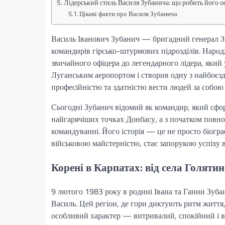
Лідерський стиль Василя Зубанича: що робить його 
Цікаві факти про Василя Зубанича
Василь Іванович Зубанич — бригадний генерал Зб
командирів гірсько-штурмових підрозділів. Народ
звичайного офіцера до легендарного лідера, який
Луганським аеропортом і створив одну з найбоєзд
професійністю та здатністю вести людей за собою н
Сьогодні Зубанич відомий як командир, який сфо
найгарячіших точках Донбасу, а з початком повн
командуванні. Його історія — це не просто біограф
військовою майстерністю, стає запорукою успіху в
Корені в Карпатах: від села Голятин
9 лютого 1983 року в родині Івана та Ганни Зубан
Василь. Цей регіон, де гори диктують ритм життя
особливий характер — витривалий, спокійний і в