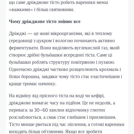
що саме дріжджове тісто робить вареники менш
«важкими» і більш святковими.
Чому дріжджове тісто змінює все
Дріжджі — це живі мікроорганізми, які в теплому
середовищі з цукром і вологою починають активно
ферментувати. Вони виділяють вуглекислий газ, який
створює дрібні бульбашки всередині тіста. Саме ці
бульбашки роблять структуру повітряною і пухкою.
Одночасно дріжджі частково розщеплюють крохмаль і
білки борошна, завдяки чому тісто стає еластичнішим і
краще тримає начинку.
На відміну від прісного тіста на воді чи кефірі,
дріжджове вимагає часу на підйом. Це не недолік, а
перевага: за 30–60 хвилин відпочинку глютен
розслаблюється, а смак стає глибшим і приємнішим.
Тісто менше рветься під час ліплення, а готові вареники
виходять більш об’ємними. Якщо все зробити