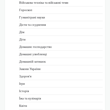
Військова техніка та військові теми
Гороскоп
Гуманітрані науки
Дієти та схуднення
Дім
Діти
Домашнє господарство
Домашні улюбленці
Домашній затишок
Закони України
Здоров'я
Ігри
Історія
Їжа та кулінарія
Квіти