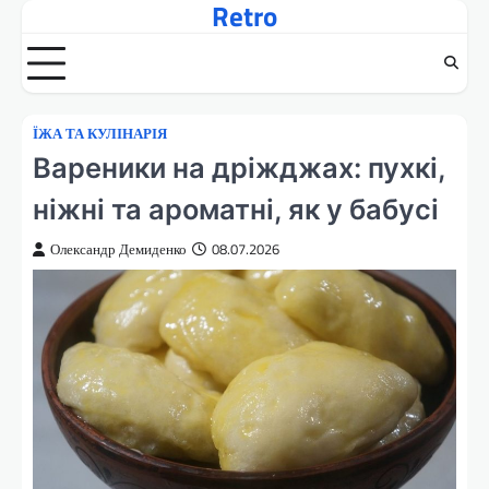
Retro
Перейти
до
вмісту
ЇЖА ТА КУЛІНАРІЯ
Вареники на дріжджах: пухкі,
ніжні та ароматні, як у бабусі
Олександр Демиденко
08.07.2026