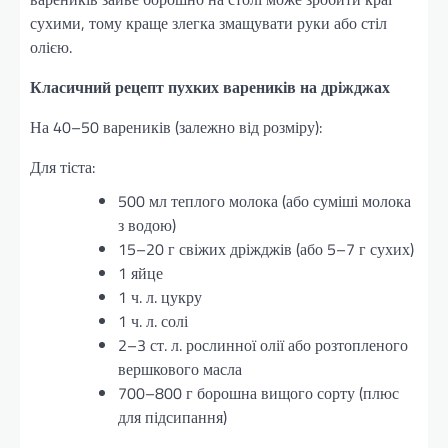
сухими, тому краще злегка змащувати руки або стіл
олією.
Класичний рецепт пухких вареників на дріжджах
На 40–50 вареників (залежно від розміру):
Для тіста:
500 мл теплого молока (або суміші молока
з водою)
15–20 г свіжих дріжджів (або 5–7 г сухих)
1 яйце
1 ч. л. цукру
1 ч. л. солі
2–3 ст. л. рослинної олії або розтопленого
вершкового масла
700–800 г борошна вищого сорту (плюс
для підсипання)