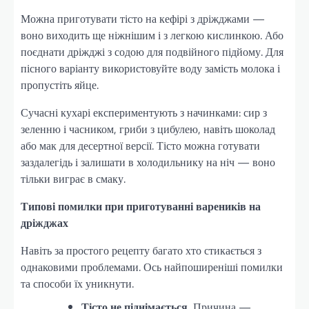
Можна приготувати тісто на кефірі з дріжджами —
воно виходить ще ніжнішим і з легкою кислинкою. Або
поєднати дріжджі з содою для подвійного підйому. Для
пісного варіанту використовуйте воду замість молока і
пропустіть яйце.
Сучасні кухарі експериментують з начинками: сир з
зеленню і часником, гриби з цибулею, навіть шоколад
або мак для десертної версії. Тісто можна готувати
заздалегідь і залишати в холодильнику на ніч — воно
тільки виграє в смаку.
Типові помилки при приготуванні вареників на
дріжджах
Навіть за простого рецепту багато хто стикається з
однаковими проблемами. Ось найпоширеніші помилки
та способи їх уникнути.
Тісто не піднімається.
Причина —