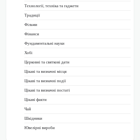
Технології, техніка та гаджети
Традиції
Фільми
Фінанси
Фундаментальні науки
Хобі
Церковні та святкові дати
Цікаві та визначні місця
Цікаві та визначні події
Цікаві та визначні постаті
Цікаві факти
Чай
Шкідники
Ювелірні вироби