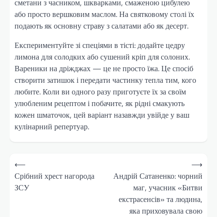
сметани з часником, шкварками, смаженою цибулею
або просто вершковим маслом. На святковому столі їх
подають як основну страву з салатами або як десерт.
Експериментуйте зі спеціями в тісті: додайте цедру
лимона для солодких або сушений кріп для солоних.
Вареники на дріжджах — це не просто їжа. Це спосіб
створити затишок і передати частинку тепла тим, кого
любите. Коли ви одного разу приготуєте їх за своїм
улюбленим рецептом і побачите, як рідні смакують
кожен шматочок, цей варіант назавжди увійде у ваш
кулінарний репертуар.
Навігація
⟵
⟶
записів
Срібний хрест нагорода
Андрій Сатаненко: чорний
ЗСУ
маг, учасник «Битви
екстрасенсів» та людина,
яка приховувала свою