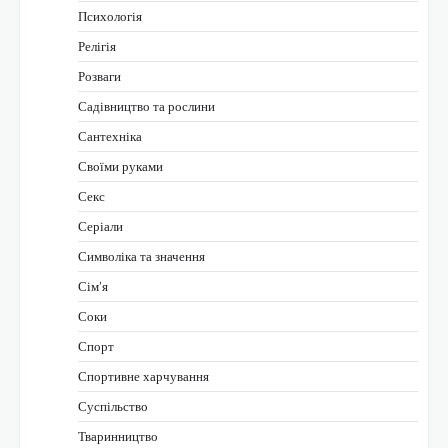
Психологія
Релігія
Розваги
Садівництво та рослини
Сантехніка
Своїми руками
Секс
Серіали
Символіка та значення
Сім’я
Соки
Спорт
Спортивне харчування
Суспільство
Тваринництво