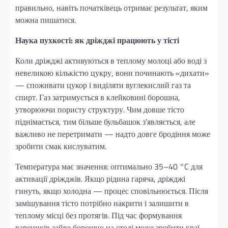
правильно, навіть початківець отримає результат, яким
можна пишатися.
Наука пухкості: як дріжджі працюють у тісті
Коли дріжджі активуються в теплому молоці або воді з
невеликою кількістю цукру, вони починають «дихати»
— споживати цукор і виділяти вуглекислий газ та
спирт. Газ затримується в клейковині борошна,
утворюючи пористу структуру. Чим довше тісто
піднімається, тим більше бульбашок з’являється, але
важливо не перетримати — надто довге бродіння може
зробити смак кислуватим.
Температура має значення: оптимально 35–40 °C для
активації дріжджів. Якщо рідина гаряча, дріжджі
гинуть, якщо холодна — процес сповільнюється. Після
замішування тісто потрібно накрити і залишити в
теплому місці без протягів. Під час формування
вареників зайве борошно на столі може зробити краї