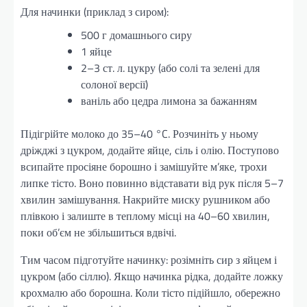
Для начинки (приклад з сиром):
500 г домашнього сиру
1 яйце
2–3 ст. л. цукру (або солі та зелені для
солоної версії)
ваніль або цедра лимона за бажанням
Підігрійте молоко до 35–40 °C. Розчиніть у ньому
дріжджі з цукром, додайте яйце, сіль і олію. Поступово
всипайте просіяне борошно і замішуйте м’яке, трохи
липке тісто. Воно повинно відставати від рук після 5–7
хвилин замішування. Накрийте миску рушником або
плівкою і залиште в теплому місці на 40–60 хвилин,
поки об’єм не збільшиться вдвічі.
Тим часом підготуйте начинку: розімніть сир з яйцем і
цукром (або сіллю). Якщо начинка рідка, додайте ложку
крохмалю або борошна. Коли тісто підійшло, обережно