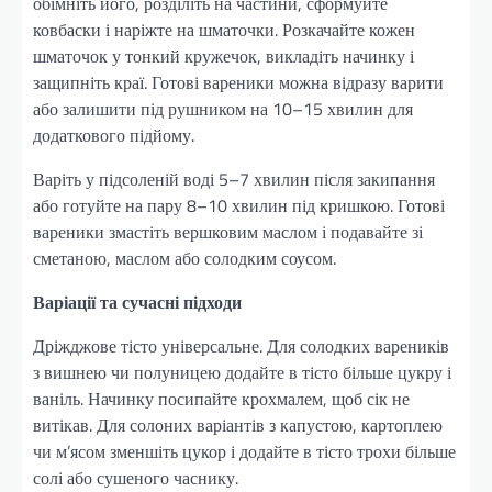
обімніть його, розділіть на частини, сформуйте
ковбаски і наріжте на шматочки. Розкачайте кожен
шматочок у тонкий кружечок, викладіть начинку і
защипніть краї. Готові вареники можна відразу варити
або залишити під рушником на 10–15 хвилин для
додаткового підйому.
Варіть у підсоленій воді 5–7 хвилин після закипання
або готуйте на пару 8–10 хвилин під кришкою. Готові
вареники змастіть вершковим маслом і подавайте зі
сметаною, маслом або солодким соусом.
Варіації та сучасні підходи
Дріжджове тісто універсальне. Для солодких вареників
з вишнею чи полуницею додайте в тісто більше цукру і
ваніль. Начинку посипайте крохмалем, щоб сік не
витікав. Для солоних варіантів з капустою, картоплею
чи м’ясом зменшіть цукор і додайте в тісто трохи більше
солі або сушеного часнику.