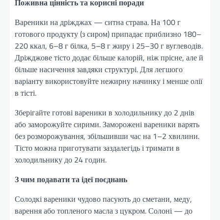
Поживна цінність та корисні поради
Вареники на дріжджах — ситна страва. На 100 г
готового продукту (з сиром) припадає приблизно 180–
220 ккал, 6–8 г білка, 5–8 г жиру і 25–30 г вуглеводів.
Дріжджове тісто додає більше калорій, ніж прісне, але й
більше насичення завдяки структурі. Для легшого
варіанту використовуйте нежирну начинку і менше олії
в тісті.
Зберігайте готові вареники в холодильнику до 2 днів
або заморожуйте сирими. Заморожені вареники варять
без розморожування, збільшивши час на 1–2 хвилини.
Тісто можна приготувати заздалегідь і тримати в
холодильнику до 24 годин.
З чим подавати та ідеї поєднань
Солодкі вареники чудово пасують до сметани, меду,
варення або топленого масла з цукром. Солоні — до