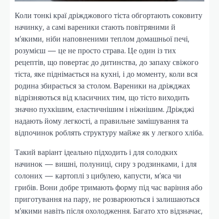
Коли тонкі краї дріжджового тіста обгортають соковиту
начинку, а самі вареники стають повітряними й
м’якими, ніби наповненими теплом домашньої печі,
розумієш — це не просто страва. Це один із тих
рецептів, що повертає до дитинства, до запаху свіжого
тіста, яке піднімається на кухні, і до моменту, коли вся
родина збирається за столом. Вареники на дріжджах
відрізняються від класичних тим, що тісто виходить
значно пухкішим, еластичнішим і ніжнішим. Дріжджі
надають йому легкості, а правильне замішування та
відпочинок роблять структуру майже як у легкого хліба.
Такий варіант ідеально підходить і для солодких
начинок — вишні, полуниці, сиру з родзинками, і для
солоних — картоплі з цибулею, капусти, м’яса чи
грибів. Вони добре тримають форму під час варіння або
приготування на пару, не розварюються і залишаються
м’якими навіть після охолодження. Багато хто відзначає,