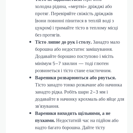
холодна рідина, «мертві» дріжджі або
протяг. Перевіряйте свіжість дріжджів
(вони повинні пінитися в теплій воді з
цукром) і тримайте тісто в теплому місці
без протягів.
Тісто липне до рук і столу.
Занадто мало
борошна або недостатнє замішування.
Додавайте борошно поступово і місіть
мінімум 5–7 хвилин — тоді глютен
розвинеться і тісто стане еластичним.
Вареники розварюються або рвуться.
Тісто занадто тонко розкачане або начинка
занадто рідка. Робіть шари 2–3 мм і
додавайте в начинку крохмаль або яйце для
зв’язування.
Вареники виходять щільними, а не
пухкими.
Недостатній час на підйом або
надто багато борошна. Дайте тісту