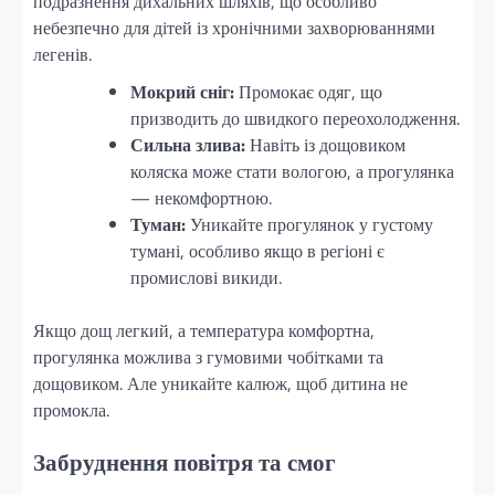
подразнення дихальних шляхів, що особливо
небезпечно для дітей із хронічними захворюваннями
легенів.
Мокрий сніг:
Промокає одяг, що
призводить до швидкого переохолодження.
Сильна злива:
Навіть із дощовиком
коляска може стати вологою, а прогулянка
— некомфортною.
Туман:
Уникайте прогулянок у густому
тумані, особливо якщо в регіоні є
промислові викиди.
Якщо дощ легкий, а температура комфортна,
прогулянка можлива з гумовими чобітками та
дощовиком. Але уникайте калюж, щоб дитина не
промокла.
Забруднення повітря та смог