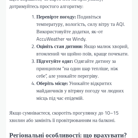
дотримуйтесь простого алгоритму:
Перевірте погоду:
Подивіться
температуру, вологість, силу вітру та AQI.
Використовуйте додатки, як-от
AccuWeather чи Windy.
Оцініть стан дитини:
Якщо малюк хворий,
втомлений чи щойно поїв, краще почекати.
Підготуйте одяг:
Одягайте дитину за
принципом “на один шар тепліше, ніж
себе”, але уникайте перегріву.
Оберіть місце:
Уникайте відкритих
майданчиків у вітряну погоду чи людних
місць під час епідемій.
Якщо сумніваєтеся, скоротіть прогулянку до 10–15
хвилин або замініть її провітрюванням на балконі.
Регіональні особливості: що врахувати?