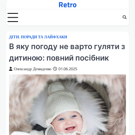
Retro
Перейти
до
вмісту
ДІТИ
,
ПОРАДИ ТА ЛАЙФХАКИ
В яку погоду не варто гуляти з
дитиною: повний посібник
Олександр Демиденко
01.06.2025