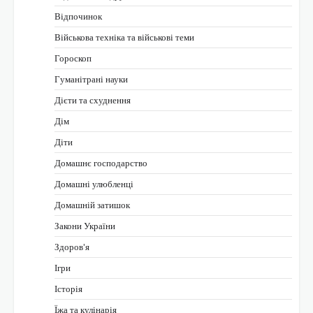
Відпочинок
Військова техніка та військові теми
Гороскоп
Гуманітрані науки
Дієти та схуднення
Дім
Діти
Домашнє господарство
Домашні улюбленці
Домашній затишок
Закони України
Здоров'я
Ігри
Історія
Їжа та кулінарія