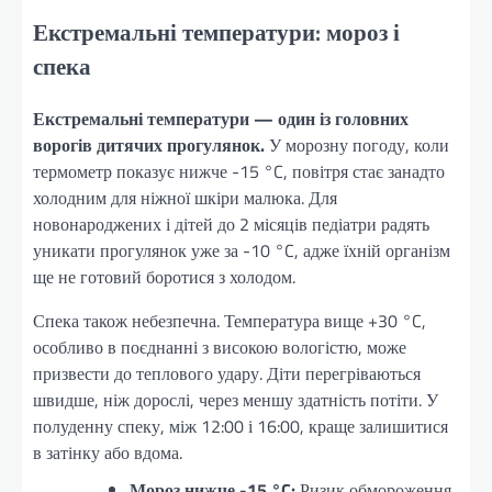
Екстремальні температури: мороз і
спека
Екстремальні температури — один із головних
ворогів дитячих прогулянок.
У морозну погоду, коли
термометр показує нижче -15 °C, повітря стає занадто
холодним для ніжної шкіри малюка. Для
новонароджених і дітей до 2 місяців педіатри радять
уникати прогулянок уже за -10 °C, адже їхній організм
ще не готовий боротися з холодом.
Спека також небезпечна. Температура вище +30 °C,
особливо в поєднанні з високою вологістю, може
призвести до теплового удару. Діти перегріваються
швидше, ніж дорослі, через меншу здатність потіти. У
полуденну спеку, між 12:00 і 16:00, краще залишитися
в затінку або вдома.
Мороз нижче -15 °C:
Ризик обмороження