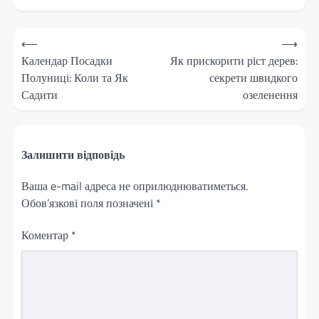
Навігація
⟵
⟶
записів
Календар Посадки
Як прискорити ріст дерев:
Полуниці: Коли та Як
секрети швидкого
Садити
озеленення
Залишити відповідь
Ваша e-mail адреса не оприлюднюватиметься.
Обов’язкові поля позначені
*
Коментар
*