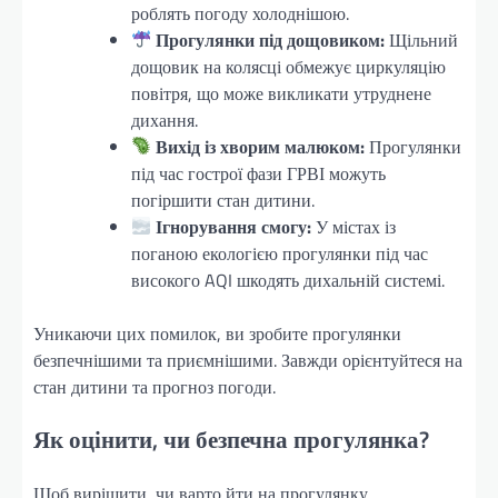
роблять погоду холоднішою.
Прогулянки під дощовиком:
Щільний
дощовик на колясці обмежує циркуляцію
повітря, що може викликати утруднене
дихання.
Вихід із хворим малюком:
Прогулянки
під час гострої фази ГРВІ можуть
погіршити стан дитини.
Ігнорування смогу:
У містах із
поганою екологією прогулянки під час
високого AQI шкодять дихальній системі.
Уникаючи цих помилок, ви зробите прогулянки
безпечнішими та приємнішими. Завжди орієнтуйтеся на
стан дитини та прогноз погоди.
Як оцінити, чи безпечна прогулянка?
Щоб вирішити, чи варто йти на прогулянку,