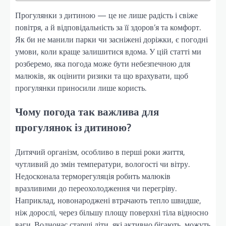
Прогулянки з дитиною — це не лише радість і свіже
повітря, а й відповідальність за її здоров’я та комфорт.
Як би не манили парки чи засніжені доріжки, є погодні
умови, коли краще залишитися вдома. У цій статті ми
розберемо, яка погода може бути небезпечною для
малюків, як оцінити ризики та що врахувати, щоб
прогулянки приносили лише користь.
Чому погода так важлива для
прогулянок із дитиною?
Дитячий організм, особливо в перші роки життя,
чутливий до змін температури, вологості чи вітру.
Недосконала терморегуляція робить малюків
вразливими до переохолодження чи перегріву.
Наприклад, новонароджені втрачають тепло швидше,
ніж дорослі, через більшу площу поверхні тіла відносно
ваги. Водночас старші діти, які активно бігають, можуть