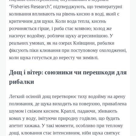
“Fisheries Research”, підтверджують, що температурні
коливання впливають на рівень кисню в воді, який є
критичним для щуки. Коли вода тепла, кисень
розчиняється гірше, і риба стає млявою; холод же
насичує водойму, роблячи щуку агресивнішою. У
реальних умовах, як на озерах Київщини, рибалки
фіксують піки клювання при поступовому охолодженні,
коли щука готується до нересту чи зимівлі.
Дощ і вітер: союзники чи перешкоди для
рибалки
Легкий осінній дощ перетворює тиху водойму на арену
полювання, де щука виходить на поверхню, приваблена
шумом і свіжим киснем. Краплі, падаючи, збивають
комах у воду, імітуючи природну годівлю, що будить
апетит хижака. У такі моменти, особливо при теплому
дощі, клювання стає інтенсивним, ніби щука святкує