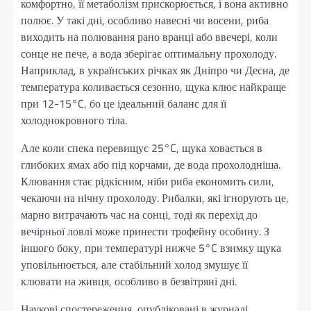
комфортно, її метаболізм прискорюється, і вона активно
полює. У такі дні, особливо навесні чи восени, риба
виходить на полювання рано вранці або ввечері, коли
сонце не пече, а вода зберігає оптимальну прохолоду.
Наприклад, в українських річках як Дніпро чи Десна, де
температура коливається сезонно, щука клює найкраще
при 12-15°C, бо це ідеальний баланс для її
холоднокровного тіла.
Але коли спека перевищує 25°C, щука ховається в
глибоких ямах або під корчами, де вода прохолодніша.
Клювання стає рідкісним, ніби риба економить сили,
чекаючи на нічну прохолоду. Рибалки, які ігнорують це,
марно витрачають час на сонці, тоді як перехід до
вечірньої ловлі може принести трофейну особину. З
іншого боку, при температурі нижче 5°C взимку щука
уповільнюється, але стабільний холод змушує її
клювати на живця, особливо в безвітряні дні.
Наукові спостереження, опубліковані в журналі