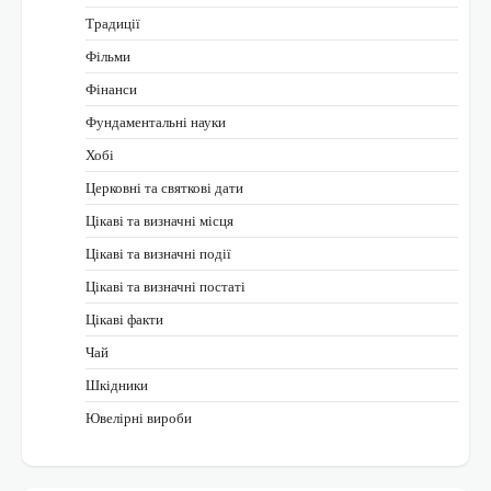
Традиції
Фільми
Фінанси
Фундаментальні науки
Хобі
Церковні та святкові дати
Цікаві та визначні місця
Цікаві та визначні події
Цікаві та визначні постаті
Цікаві факти
Чай
Шкідники
Ювелірні вироби