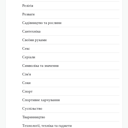
Релігія
Розваги
Садівництво та рослини
Сантехніка
Своїми руками
Секс
Серіали
Символіка та значення
Сім’я
Соки
Спорт
Спортивне харчування
Суспільство
Тваринництво
Технології, техніка та гаджети