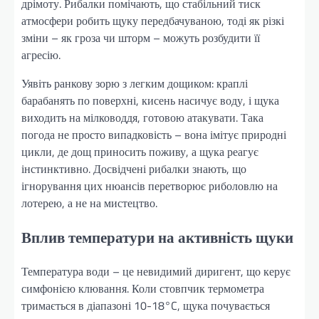
дрімоту. Рибалки помічають, що стабільний тиск
атмосфери робить щуку передбачуваною, тоді як різкі
зміни – як гроза чи шторм – можуть розбудити її
агресію.
Уявіть ранкову зорю з легким дощиком: краплі
барабанять по поверхні, кисень насичує воду, і щука
виходить на мілководдя, готовою атакувати. Така
погода не просто випадковість – вона імітує природні
цикли, де дощ приносить поживу, а щука реагує
інстинктивно. Досвідчені рибалки знають, що
ігнорування цих нюансів перетворює риболовлю на
лотерею, а не на мистецтво.
Вплив температури на активність щуки
Температура води – це невидимий диригент, що керує
симфонією клювання. Коли стовпчик термометра
тримається в діапазоні 10-18°C, щука почувається