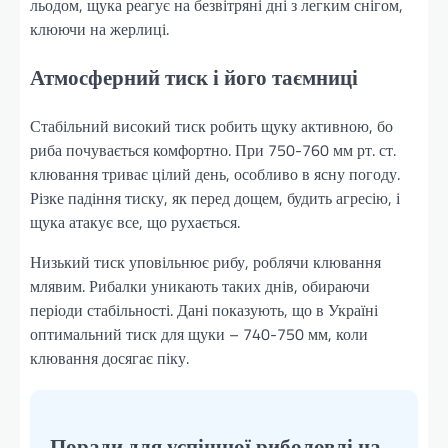
льодом, щука реагує на безвітряні дні з легким снігом,
клюючи на жерлиці.
Атмосферний тиск і його таємниці
Стабільний високий тиск робить щуку активною, бо
риба почувається комфортно. При 750-760 мм рт. ст.
клювання триває цілий день, особливо в ясну погоду.
Різке падіння тиску, як перед дощем, будить агресію, і
щука атакує все, що рухається.
Низький тиск уповільнює рибу, роблячи клювання
млявим. Рибалки уникають таких днів, обираючи
періоди стабільності. Дані показують, що в Україні
оптимальний тиск для щуки – 740-750 мм, коли
клювання досягає піку.
Поради для успішної риболовлі на