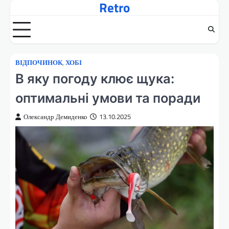
Retro
Перейти
до
вмісту
ВІДПОЧИНОК
,
ХОБІ
В яку погоду клює щука:
оптимальні умови та поради
Олександр Демиденко
13.10.2025