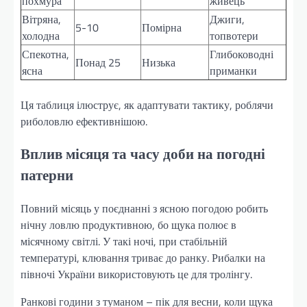
похмура
живець
Вітряна,
Джиги,
5-10
Помірна
холодна
топвотери
Спекотна,
Глибоководні
Понад 25
Низька
ясна
приманки
Ця таблиця ілюструє, як адаптувати тактику, роблячи
риболовлю ефективнішою.
Вплив місяця та часу доби на погодні
патерни
Повний місяць у поєднанні з ясною погодою робить
нічну ловлю продуктивною, бо щука полює в
місячному світлі. У такі ночі, при стабільній
температурі, клювання триває до ранку. Рибалки на
півночі України використовують це для тролінгу.
Ранкові години з туманом – пік для весни, коли щука