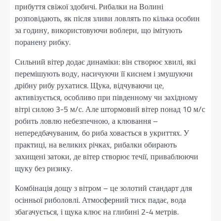
прибуття свіжої здобичі. Рибалки на Волині
розповідають, як після зливи ловлять по кілька особин
за годину, використовуючи воблери, що імітують
поранену рибку.
Сильний вітер додає динаміки: він створює хвилі, які
перемішують воду, насичуючи її киснем і змушуючи
дрібну рибу рухатися. Щука, відчуваючи це,
активізується, особливо при південному чи західному
вітрі силою 3-5 м/с. Але штормовий вітер понад 10 м/с
робить ловлю небезпечною, а клювання –
непередбачуваним, бо риба ховається в укриттях. У
практиці, на великих річках, рибалки обирають
захищені затоки, де вітер створює течії, приваблюючи
щуку без ризику.
Комбінація дощу з вітром – це золотий стандарт для
осінньої риболовлі. Атмосферний тиск падає, вода
збагачується, і щука клює на глибині 2-4 метрів.