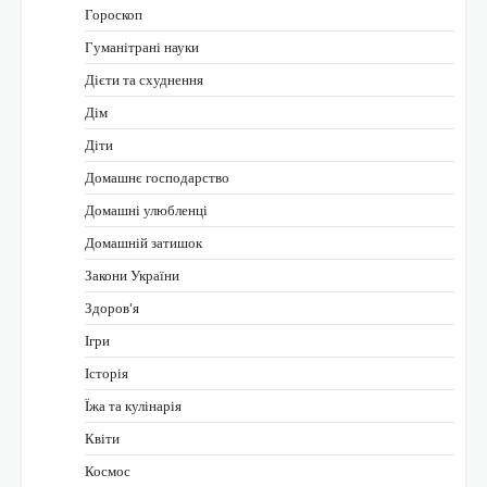
Гороскоп
Гуманітрані науки
Дієти та схуднення
Дім
Діти
Домашнє господарство
Домашні улюбленці
Домашній затишок
Закони України
Здоров'я
Ігри
Історія
Їжа та кулінарія
Квіти
Космос