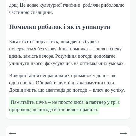
дощ. Це додає культурної глибини, роблячи риболовлю
частиною спадщини.
Помилки рибалок і як їх уникнути
Багато хто ігнорує тиск, виходячи в бурю, і
повертається без улову. Інша помилка – ловля в спеку
вдень, замість вечора. Розуміння погоди допомагає
уникнути цього, фокусуючись на оптимальних умовах.
Використання неправильних приманок у дощ – ще
одна пастка. Обирайте шумні для каламутної води.
Досвід вчить, що адаптація до погоди – ключ до успіху.
Пам’ятайте, щука – не просто риба, а партнер у грі з
природою, де погода встановлює правила.
Навігація
⟵
⟶