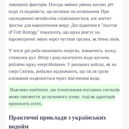
зовнішніх факторів. Погода змінює рівень кисню, pH
води та видимість, що впливає на полювання. При
охолодженні метаболізм сповільнюється, але апетит
зростає для накопичення жиру. Дослідження в “Journal
of Fish Biology” показують, що щука реагує на
барометричні зміни через чутливі органи, як бічна лінія.
У теплі дні риба економить енергію, ховаючись; холод
стимулює рух. Вітер і дощ насичують воду киснем,
роблячи щуку енергійнішою. У реальних кейсах, як на
озері Світязь, рибалки відзначають, що після грози
клювання подвоюється через збагачення води.
Важливо пам’ятати, що ігнорування погодних сигналів
може призвести до нульового улову, тоді як адаптація
приносить успіх.
Практичні приклади з українських
водойм