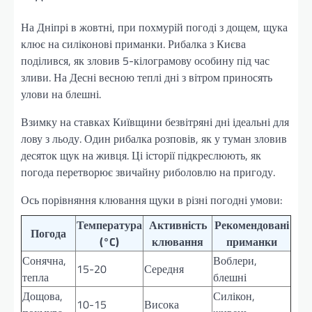
На Дніпрі в жовтні, при похмурій погоді з дощем, щука
клює на силіконові приманки. Рибалка з Києва
поділився, як зловив 5-кілограмову особину під час
зливи. На Десні весною теплі дні з вітром приносять
улови на блешні.
Взимку на ставках Київщини безвітряні дні ідеальні для
лову з льоду. Один рибалка розповів, як у туман зловив
десяток щук на живця. Ці історії підкреслюють, як
погода перетворює звичайну риболовлю на пригоду.
Ось порівняння клювання щуки в різні погодні умови:
Температура
Активність
Рекомендовані
Погода
(°C)
клювання
приманки
Сонячна,
Воблери,
15-20
Середня
тепла
блешні
Дощова,
Силікон,
10-15
Висока