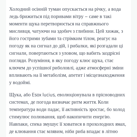
Холодний осінній туман опускається на річку, а вода
ледь брижиться під поривами вітру – саме в такі
моменти щука перетворюється на справжнього
мисливця, чатуючи на здобич з глибини. Цей хижак, з
його гострими зубами та стрімким тілом, реагує на
погоду як на сигнал до дій, і рибалки, які розгадали ці
сигнали, повертаються з уловом, що вабить заздрісні
погляди. Розуміння, в яку погоду клює щука, стає
ключем до успішної риболовлі, адже атмосферні зміни
впливають на її метаболізм, апетит і місцезнаходження
у водоймі.
Щука, або Esox lucius, еволюціонувала в прісноводних
системах, де погода визначає ритм життя. Коли
температура води падає, її активність зростає, бо холод
стимулює полювання, щоб накопичити енергію.
Навпаки, спека змушує її ховатися в прохолодних ямах,
де клювання стає млявим, ніби риба впадає в літню