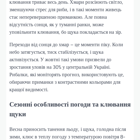
клювання триває весь день. Хмари розсіюють світло,
зменшуючи стрес для риби, і в такі моменти живець
стає неперевершеною приманкою. Але повна
відсутність сонця, як у туманні ранки, може
уповільнити клювання, бо щука покладається на зір.
Переходи від сонця до хмар – це моменти піку. Коли
небо затягується, тиск стабілізується, і щука
активізується. У жовтні такі умови призвели до
зростання уловів на 30% у центральній Україні.
Рибалки, які моніторять прогноз, використовують це,
обираючи приманки з контрастними кольорами для
кращої видимості.
Сезонні особливості погоди та клювання
щуки
Весна приносить танення льоду, і щука, голодна після
зими, клює в теплу погоду з температурою повітря 8-