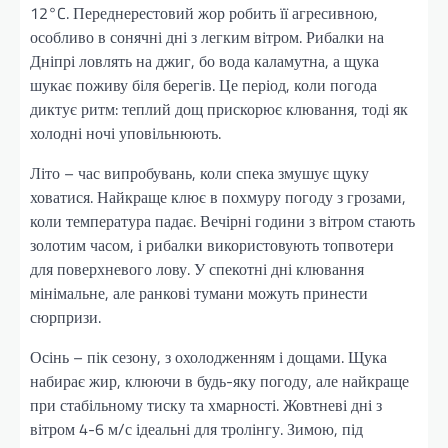
12°C. Переднерестовий жор робить її агресивною,
особливо в сонячні дні з легким вітром. Рибалки на
Дніпрі ловлять на джиг, бо вода каламутна, а щука
шукає поживу біля берегів. Це період, коли погода
диктує ритм: теплий дощ прискорює клювання, тоді як
холодні ночі уповільнюють.
Літо – час випробувань, коли спека змушує щуку
ховатися. Найкраще клює в похмуру погоду з грозами,
коли температура падає. Вечірні години з вітром стають
золотим часом, і рибалки використовують топвотери
для поверхневого лову. У спекотні дні клювання
мінімальне, але ранкові тумани можуть принести
сюрпризи.
Осінь – пік сезону, з охолодженням і дощами. Щука
набирає жир, клюючи в будь-яку погоду, але найкраще
при стабільному тиску та хмарності. Жовтневі дні з
вітром 4-6 м/с ідеальні для тролінгу. Зимою, під