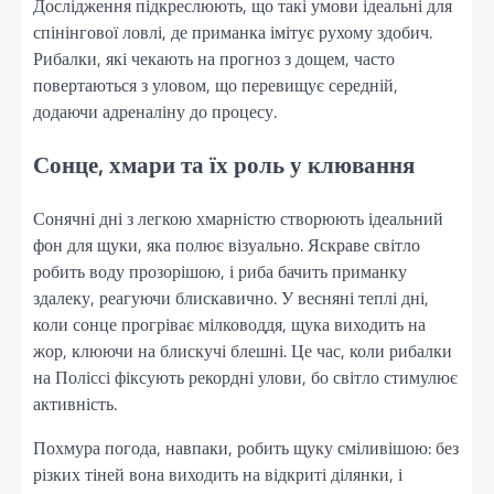
Дослідження підкреслюють, що такі умови ідеальні для
спінінгової ловлі, де приманка імітує рухому здобич.
Рибалки, які чекають на прогноз з дощем, часто
повертаються з уловом, що перевищує середній,
додаючи адреналіну до процесу.
Сонце, хмари та їх роль у клювання
Сонячні дні з легкою хмарністю створюють ідеальний
фон для щуки, яка полює візуально. Яскраве світло
робить воду прозорішою, і риба бачить приманку
здалеку, реагуючи блискавично. У весняні теплі дні,
коли сонце прогріває мілководдя, щука виходить на
жор, клюючи на блискучі блешні. Це час, коли рибалки
на Поліссі фіксують рекордні улови, бо світло стимулює
активність.
Похмура погода, навпаки, робить щуку сміливішою: без
різких тіней вона виходить на відкриті ділянки, і