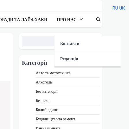
RU
UK
ОРАДИ ТА ЛАЙФХАКИ
ПРО НАС
Пошук
Контакти
Редакція
Категорії
Авто та мототехніка
Алкоголь
Без категорії
Безпека
Бодибілдинг
Будівництво та ремонт
Ванна кімната