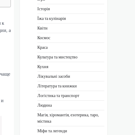
Історія
Їжа та кулінарія
 к
Квіти
ии, а
Космос
Краса
Культура та мистецтво
Кухня
 чаще
Лікувальні засоби
Література та книжки
Логістика та транспорт
 и
Людина
Магія, хіромантія, езотерика, таро,
містика
Міфи та легенди