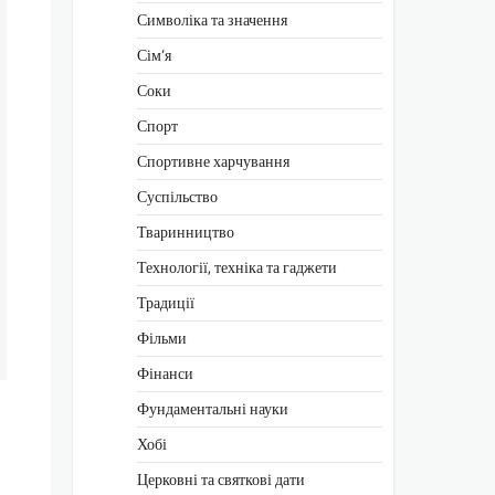
Символіка та значення
Сім’я
Соки
Спорт
Спортивне харчування
Суспільство
Тваринництво
Технології, техніка та гаджети
Традиції
Фільми
Фінанси
Фундаментальні науки
Хобі
Церковні та святкові дати