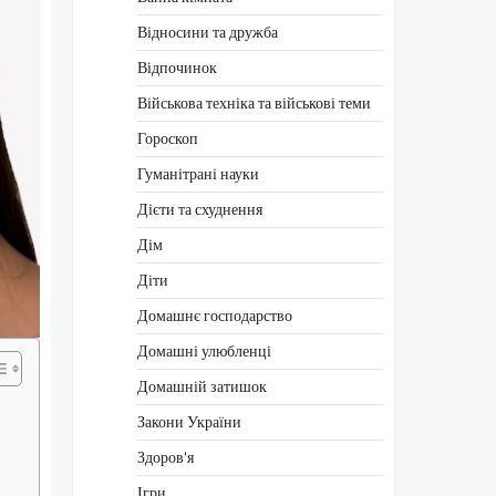
Відносини та дружба
Відпочинок
Військова техніка та військові теми
Гороскоп
Гуманітрані науки
Дієти та схуднення
Дім
Діти
Домашнє господарство
Домашні улюбленці
Домашній затишок
Закони України
Здоров'я
Ігри