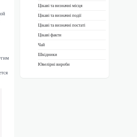
Цікаві та визначні місця
кой
Цікаві та визначні події
и
Цікаві та визначні постаті
Цікаві факти
Чай
Шкідники
угим
Ювелірні вироби
ется