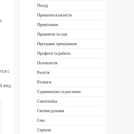
Посуд
Приватна власність
и
Привітання
Прикмети та сни
Програми тренування
Професії та робота
Психологія
тся с
Релігія
Розваги
й вид
Садівництво та рослини
Сантехніка
Своїми руками
Секс
Серіали