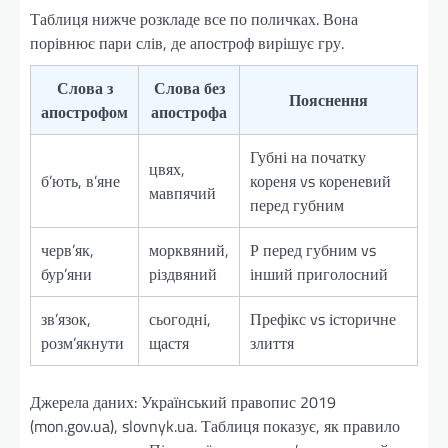
Таблиця нижче розкладе все по поличках. Вона
порівнює пари слів, де апостроф вирішує гру.
Слова з
Слова без
Пояснення
апострофом
апострофа
Губні на початку
цвях,
б’ють, в’яне
кореня vs кореневий
мавпячий
перед губним
черв’як,
морквяний,
Р перед губним vs
бур’яни
різдвяний
інший приголосний
зв’язок,
сьогодні,
Префікс vs історичне
розм’якнути
щастя
злиття
Джерела даних: Український правопис 2019
(mon.gov.ua), slovnyk.ua. Таблиця показує, як правило