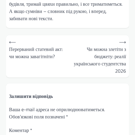
будівля, тримай цвяхи правильно, і все триматиметься.
А якщо сумніви – словник під рукою, і вперед,
забивати нові тексти.
Навігація
⟵
⟶
записів
Перерваний статевий акт:
Чи можна злетіти з
чи можна завагітніти?
бюджету: реалії
українського студентства
2026
Залишити відповідь
Ваша e-mail адреса не оприлюднюватиметься.
Обов’язкові поля позначені
*
Коментар
*