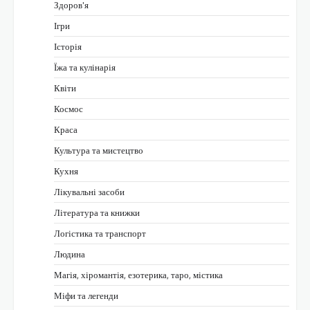
Здоров'я
Ігри
Історія
Їжа та кулінарія
Квіти
Космос
Краса
Культура та мистецтво
Кухня
Лікувальні засоби
Література та книжки
Логістика та транспорт
Людина
Магія, хіромантія, езотерика, таро, містика
Міфи та легенди