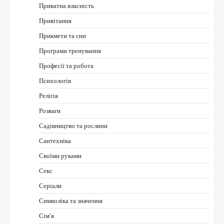
Приватна власність
Привітання
Прикмети та сни
Програми тренування
Професії та робота
Психологія
Релігія
Розваги
Садівництво та рослини
Сантехніка
Своїми руками
Секс
Серіали
Символіка та значення
Сім’я