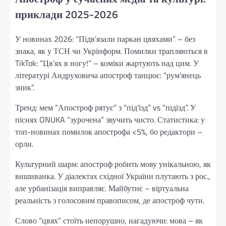
приклади 2025-2026
У новинах 2026: “Підв’язали паркан цвяхами” – без
знака, як у ТСН чи Укрінформ. Помилки трапляються в
TikTok: “Цв’ях в ногу!” – коміки жартують над цим. У
літературі Андруховича апостроф танцює: “рум’янець
зник”.
Тренд: мем “Апостроф рятує” з “під’їзд” vs “підїзд”. У
піснях ONUKA “зурочена” звучить чисто. Статистика: у
топ-новинах помилок апострофа <5%, бо редактори –
орли.
Культурний шарм: апостроф робить мову унікальною, як
вишиванка. У діалектах східної України плутають з рос.,
але урбанізація виправляє. Майбутнє – віртуальна
реальність з голосовим правописом, де апостроф чути.
Слово “цвях” стоїть непорушно, нагадуючи: мова – як