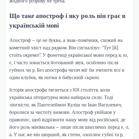
жодного розриву не треба.
Що таке апостроф і яку роль він грає в
українській мові
Апостроф – це не буква, а знак-помічник, схожий на
кометний хвіст над рядком. Він сигналізує: “Тут [й]
стоїть окремо!”. У фонетиці української мови перед я, ю,
є, ї часто ховається йотований звук, особливо після
губних чи р. Без апострофа читач міг би зчепити все в
один клубок, як нитки в бабусиній скрині.
Історія апострофа тягнеться з XIX століття, коли
українська літературна мова набирала сили. Тоді
лінгвісти, як Пантелеймон Куліш чи Іван Вагилевич,
боролися за чистоту вимови. Апостроф увійшов у
правопис, щоб відрізнити нашу мову від російської, де
його роль мінімальна – лише після шиплячих перед е, о,
а. У нас же він ширший, як степи, охоплює губні та р,