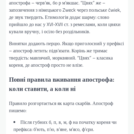
апострофа – черв’як, бо р м’якшає. “Цвях” же –
запозичення з німецького Zweck через польське ćwiek,
де звук твердить. Етимологія додає шарму: слово
прийшло до нас у XVI-XVII ст. з ремеслами, коли цвяхи
кували вручну, і осіло без роздільників.
Винятки додають перцю. Якщо приголосний у префіксі
– апостроф летить: підв’язати. Корінь же тримає
твердість: мавпячий, морквяний. “Цвях” – класика
кореня, де апостроф просто не влізе.
Повні правила вживання апострофа:
коли ставити, а коли ні
Правило розгортається як карта скарбів. Апостроф
пишемо:
Після губних б, п, в, м, ф на початку кореня чи
префікса: б’ють, п’ю, в’яне, м’ясо, ф’єри.