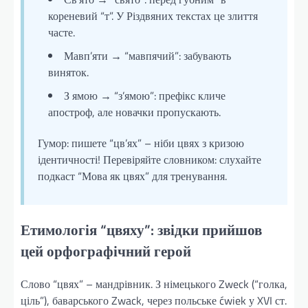
кореневий “т”. У Різдвяних текстах це злиття
часте.
Мавп’яти → “мавпячий”: забувають
виняток.
З ямою → “з’ямою”: префікс кличе
апостроф, але новачки пропускають.
Гумор: пишете “цв’ях” – ніби цвях з кризою
ідентичності! Перевіряйте словником: слухайте
подкаст “Мова як цвях” для тренування.
Етимологія “цвяху”: звідки прийшов
цей орфографічний герой
Слово “цвях” – мандрівник. З німецького Zweck (“голка,
ціль”), баварського Zwack, через польське ćwiek у XVI ст.