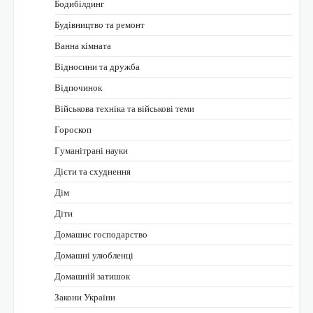
Бодибілдинг
Будівництво та ремонт
Ванна кімната
Відносини та дружба
Відпочинок
Військова техніка та військові теми
Гороскоп
Гуманітрані науки
Дієти та схуднення
Дім
Діти
Домашнє господарство
Домашні улюбленці
Домашній затишок
Закони України