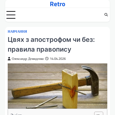
Retro
Перейти
до
вмісту
НАВЧАННЯ
Цвях з апострофом чи без:
правила правопису
Олександр Демиденко
14.04.2026
Зміст