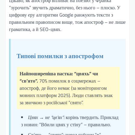
Цікаво, як апостроф впливає на поезію: у Франка
“зурочить” звучить драматично, без нього – плоско. У
цифрову еру алгоритми Google ранжують тексти з
правильним правописом вище, тож апостроф – не лише
граматика, а й SEO-цвях.
Типові помилки з апострофом
Найпоширеніша пастка: “цвяхь” чи
“св’ято”.
70% помилок в соцмережах –
апостроф, де його немає (за моніторингом
мовних платформ 2025). Люди ставлять знак
за звичкою з російської “свято”.
Цвях → не “цв’ях”
: корінь твердить. Приклад
з новин: “Вбили цвях у стіну” – правильно.
Св’ято → “свято”: перед губним “в”