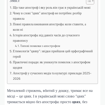
Що таке апостроф і яку роль він грає в українській мові
Чому в слові “цвях” апостроф не потрібен: розбір
правила
Повні правила вживання апострофа: коли ставити, а
коли ні
Історія апострофа: від давніх часів до сучасного
правопису
Типові помилки з апострофом
Етимологія “цвяху”: звідки прийшов цей орфографічний
герой
Практичні поради: як уникнути помилок з апострофом
щодня
Апостроф у сучасних медіа та культурі: приклади 2025-
2026
Металевий стрижень, вбитий у дошку, тримає все на
місці – це цвях. І в українській мові слово “цвях”
тримається міцно без апострофа: просто
цвях
, без