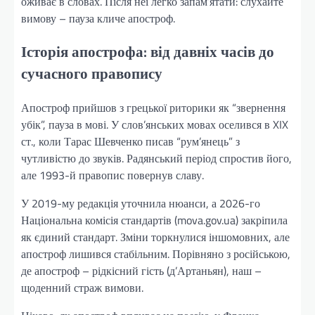
оживає в словах. Після неї легко запам’ятати: слухайте
вимову – пауза кличе апостроф.
Історія апострофа: від давніх часів до
сучасного правопису
Апостроф прийшов з грецької риторики як “звернення
убік”, пауза в мові. У слов’янських мовах оселився в XIX
ст., коли Тарас Шевченко писав “рум’янець” з
чутливістю до звуків. Радянський період спростив його,
але 1993-й правопис повернув славу.
У 2019-му редакція уточнила нюанси, а 2026-го
Національна комісія стандартів (mova.gov.ua) закріпила
як єдиний стандарт. Зміни торкнулися іншомовних, але
апостроф лишився стабільним. Порівняно з російською,
де апостроф – рідкісний гість (д’Артаньян), наш –
щоденний страж вимови.