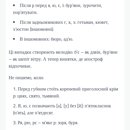
Після р перед я, ю, є, ї: бур’яни, зурочити,
пор’ятувати.
Після задньоязикових г, к, х: гетьман, кювет,
х’юстон (іншомовні).
В іншомовних: бюро, ад’ю.
Ці випадки створюють мелодію: б’є – як дзвін, бур’яни
– як шепіт вітру. А тепер винятки, де апостроф
відпочиває.
Не пишемо, коли:
Перед губним стоїть кореневий приголосний крім
р: цвях, свято, тьмяний.
Я, ю, є позначають [а], [у] без [й]: п’ятикласник
(п’ять), але п’ятдесят.
Ря, рю, рє – м’яке р: зоря, буря.