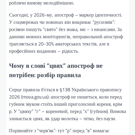
роблячи вимову мелодійнішою.
Сьогодні, у 2026-му, апостроф – маркер ідентичності.
У соцмережах чи новинах він викриває “русизмів”:
росіяни пишуть “свято” без знака, ми – з нюансами. За
даними мовних моніторингів, неправильний апостроф
трапляється в 20-30% аматорських текстів, але в
професійних виданнях – рідкість.
Чому в слові “цвях” апостроф не
потрібен: розбір правила
Серце правила б’ється в §138 Українського правопису
2026 (mova.gov.ua): апостроф не пишеться, коли перед
губним звуком стоїть інший приголосний кореня, крім
р. У “цвяху” “г” – кореневий, перед “х” (губним). Вимова
зливається: цвях, як удар молотка – чітко, без паузи.
Порівняйте з “черв’як”: тут “р” перед “в” вимагає