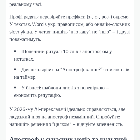
реальному часі.
Профі радять: перевіряйте префікси (з-, с-, роз-) окремо.
У текстах: Word з укр. правописом, або онлайн-словник
slovnyk.ua. У чатах: пишіть “п’ю каву”, не “пью” – і друзі
поважатимуть.
Щоденний ритуал: 10 слів з апострофом у
нотатках.
Для школярів: гра “Апостроф-хапне?”: список слів
на таймер.
У бізнесі: шаблони листів з перевіркою –
економить репутацію.
У 2026-му AI-перекладачі ідеально справляються, але
людський нюх на апостроф незамінний. Спробуйте:
напишіть речення з “цвяхом” – відчуйте впевненість.
Апостроф у сучасних медіа та культурі: