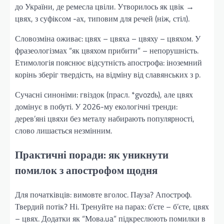
до України, де ремесла цвіли. Утворилось як цвік →
цвях, з суфіксом -ах, типовим для речей (ніж, стіл).
Словозміна оживає: цвях – цвяха – цвяху – цвяхом. У
фразеологізмах “як цвяхом прибити” – непорушність.
Етимологія пояснює відсутність апострофа: іноземний
корінь зберіг твердість, на відміну від славянських з р.
Сучасні синоніми: гвіздок (прасл. *gvozdь), але цвях
домінує в побуті. У 2026-му екологічні тренди:
дерев’яні цвяхи без металу набирають популярності,
слово лишається незмінним.
Практичні поради: як уникнути
помилок з апострофом щодня
Для початківців: вимовте вголос. Пауза? Апостроф.
Твердий потік? Ні. Тренуйте на парах: б’єте – б’єте, цвях
– цвях. Додатки як “Мова.ua” підкреслюють помилки в