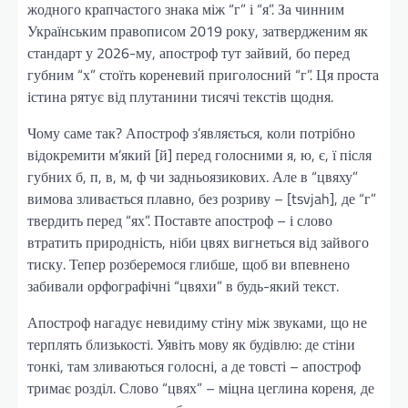
жодного крапчастого знака між “г” і “я”. За чинним
Українським правописом 2019 року, затвердженим як
стандарт у 2026-му, апостроф тут зайвий, бо перед
губним “х” стоїть кореневий приголосний “г”. Ця проста
істина рятує від плутанини тисячі текстів щодня.
Чому саме так? Апостроф з’являється, коли потрібно
відокремити м’який [й] перед голосними я, ю, є, ї після
губних б, п, в, м, ф чи задньоязикових. Але в “цвяху”
вимова зливається плавно, без розриву – [tsvjah], де “г”
твердить перед “ях”. Поставте апостроф – і слово
втратить природність, ніби цвях вигнеться від зайвого
тиску. Тепер розберемося глибше, щоб ви впевнено
забивали орфографічні “цвяхи” в будь-який текст.
Апостроф нагадує невидиму стіну між звуками, що не
терплять близькості. Уявіть мову як будівлю: де стіни
тонкі, там зливаються голосні, а де товсті – апостроф
тримає розділ. Слово “цвях” – міцна цеглина кореня, де