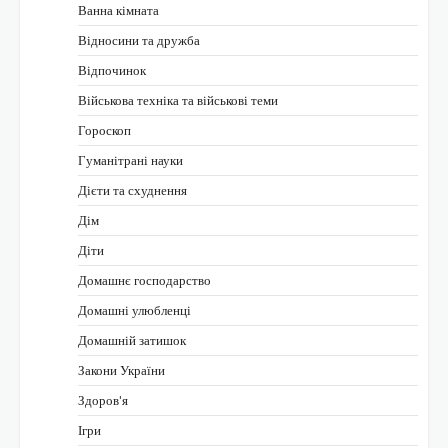
Ванна кімната
Відносини та дружба
Відпочинок
Військова техніка та військові теми
Гороскоп
Гуманітрані науки
Дієти та схуднення
Дім
Діти
Домашнє господарство
Домашні улюбленці
Домашній затишок
Закони України
Здоров'я
Ігри