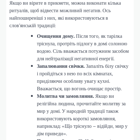
Якщо ви вірите в прикмети, можна виконати кілька
ритуалів, щоб відвести можливий негатив. Ось
найпоширеніші з них, які використовуються в
слов’янській традиції:
Очищення дому.
Після того, як тарілка
тріснула, протріть підлогу в домі солоною
водою. Сіль вважається потужним засобом
для нейтралізації негативної енергії.
Запалювання свічки.
Запаліть білу свічку
і пройдіться з нею по всіх кімнатах,
приділяючи особливу увагу кухні.
Вважається, що вогонь очищає простір.
Молитва чи замовляння.
Якщо ви
релігійна людина, прочитайте молитву за
мир у домі. У народній традиції також
використовують короткі замовляння,
наприклад: «Що тріснуло – відійди, мир у
дім приведи».