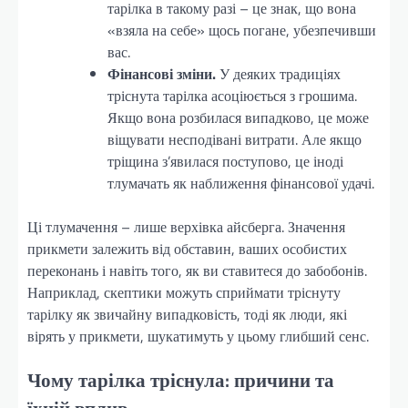
тарілка в такому разі – це знак, що вона
«взяла на себе» щось погане, убезпечивши
вас.
Фінансові зміни.
У деяких традиціях
тріснута тарілка асоціюється з грошима.
Якщо вона розбилася випадково, це може
віщувати несподівані витрати. Але якщо
тріщина з’явилася поступово, це іноді
тлумачать як наближення фінансової удачі.
Ці тлумачення – лише верхівка айсберга. Значення
прикмети залежить від обставин, ваших особистих
переконань і навіть того, як ви ставитеся до забобонів.
Наприклад, скептики можуть сприймати тріснуту
тарілку як звичайну випадковість, тоді як люди, які
вірять у прикмети, шукатимуть у цьому глибший сенс.
Чому тарілка тріснула: причини та
їхній вплив