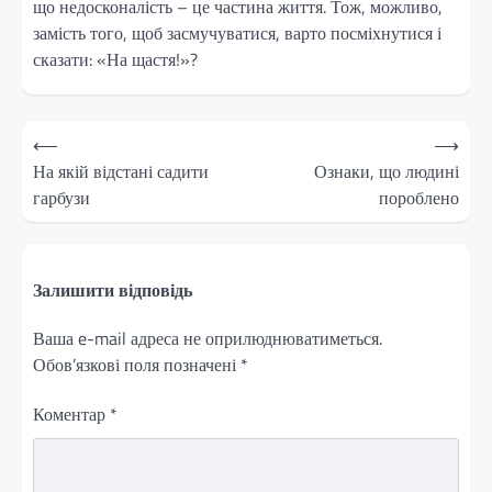
що недосконалість – це частина життя. Тож, можливо,
замість того, щоб засмучуватися, варто посміхнутися і
сказати: «На щастя!»?
Навігація
⟵
⟶
записів
На якій відстані садити
Ознаки, що людині
гарбузи
пороблено
Залишити відповідь
Ваша e-mail адреса не оприлюднюватиметься.
Обов’язкові поля позначені
*
Коментар
*