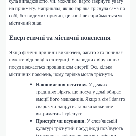
була випадковістю, чи, можливо, варто звернути увагу
на прикмету. Наприклад, якщо тарілка тріснула сама по
собі, без видимих причин, це частіше сприймається як
містичний знак.
Енергетичні та містичні пояснення
Якщо фізичні причини виключені, багато хто починає
шукати відповіді в езотериці. У народних віруваннях
посуд вважається провідником енергії. Ось кілька
містичних пояснень, чому тарілка могла тріснути:
Накопичення негативу.
У деяких
традиціях вірять, що посуд у домі вбирає
емоції його мешканців. Якщо в сім’ї багато
сварок чи напруги, тарілка може «не
витримати» і тріснути.
Пристріт чи псування.
У слов’янській
культурі тріснутий посуд іноді пов’язують
із чужою заздрістю чи злими намірами.