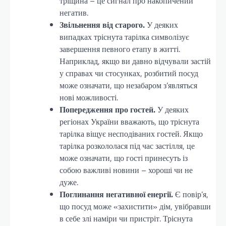
тріщина – це сигнал про накопичений
негатив.
Звільнення від старого.
У деяких
випадках тріснута тарілка символізує
завершення певного етапу в житті.
Наприклад, якщо ви давно відчували застій
у справах чи стосунках, розбитий посуд
може означати, що незабаром з’являться
нові можливості.
Попередження про гостей.
У деяких
регіонах України вважають, що тріснута
тарілка віщує несподіваних гостей. Якщо
тарілка розкололася під час застілля, це
може означати, що гості принесуть із
собою важливі новини – хороші чи не
дуже.
Поглинання негативної енергії.
Є повір’я,
що посуд може «захистити» дім, увібравши
в себе злі наміри чи пристріт. Тріснута