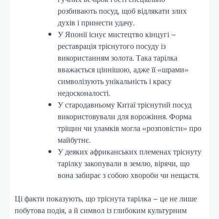
розбивають посуд, щоб відлякати злих
духів і принести удачу.
У Японії існує мистецтво кінцугі –
реставрація тріснутого посуду із
використанням золота. Така тарілка
вважається ціннішою, адже її «шрами»
символізують унікальність і красу
недосконалості.
У стародавньому Китаї тріснутий посуд
використовували для ворожіння. Форма
тріщин чи уламків могла «розповісти» про
майбутнє.
У деяких африканських племенах тріснуту
тарілку закопували в землю, вірячи, що
вона забирає з собою хвороби чи нещастя.
Ці факти показують, що тріснута тарілка – це не лише
побутова подія, а й символ із глибоким культурним