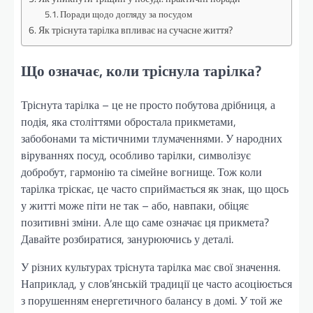
Поради щодо догляду за посудом
Як тріснута тарілка впливає на сучасне життя?
Що означає, коли тріснула тарілка?
Тріснута тарілка – це не просто побутова дрібниця, а
подія, яка століттями обростала прикметами,
забобонами та містичними тлумаченнями. У народних
віруваннях посуд, особливо тарілки, символізує
добробут, гармонію та сімейне вогнище. Тож коли
тарілка тріскає, це часто сприймається як знак, що щось
у житті може піти не так – або, навпаки, обіцяє
позитивні зміни. Але що саме означає ця прикмета?
Давайте розбиратися, занурюючись у деталі.
У різних культурах тріснута тарілка має свої значення.
Наприклад, у слов’янській традиції це часто асоціюється
з порушенням енергетичного балансу в домі. У той же