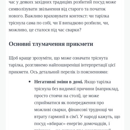
час у деяких західних традиціях розбитий посуд може
символізувати звільнення від старого та початок
нового. Важливо враховувати контекст: чи тарілка
тріснула сама по собі, чи її випадково розбили, чи,
можливо, це сталося під час сварки?
Основні тлумачення прикмети
Щоб краще зрозуміти, що може означати тріснута
тарілка, розглянемо найпоширеніші інтерпретації цієї
прикмети. Ось детальний перелік із поясненнями:
Негативні зміни в домі.
Якщо тарілка
тріснула без видимої причини (наприклад,
просто стоячи на столі), це може
сприйматися як попередження про
можливі сварки, фінансові труднощі чи
втрату гармонії в сім’ї. У народі кажуть, що
посуд «вбирає» енергію домочадців, і