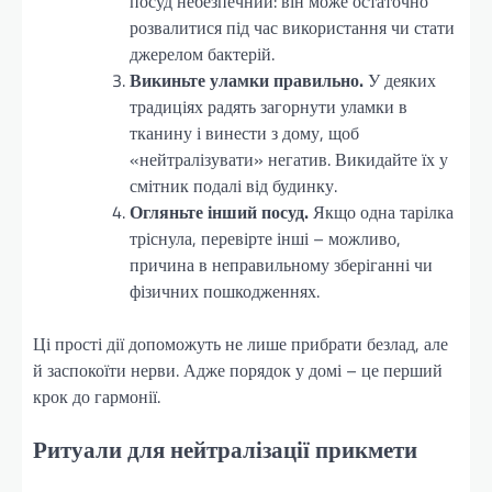
посуд небезпечний: він може остаточно
розвалитися під час використання чи стати
джерелом бактерій.
Викиньте уламки правильно.
У деяких
традиціях радять загорнути уламки в
тканину і винести з дому, щоб
«нейтралізувати» негатив. Викидайте їх у
смітник подалі від будинку.
Огляньте інший посуд.
Якщо одна тарілка
тріснула, перевірте інші – можливо,
причина в неправильному зберіганні чи
фізичних пошкодженнях.
Ці прості дії допоможуть не лише прибрати безлад, але
й заспокоїти нерви. Адже порядок у домі – це перший
крок до гармонії.
Ритуали для нейтралізації прикмети