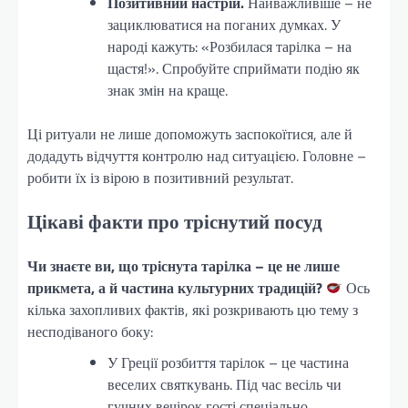
Позитивний настрій.
Найважливіше – не
зациклюватися на поганих думках. У
народі кажуть: «Розбилася тарілка – на
щастя!». Спробуйте сприймати подію як
знак змін на краще.
Ці ритуали не лише допоможуть заспокоїтися, але й
додадуть відчуття контролю над ситуацією. Головне –
робити їх із вірою в позитивний результат.
Цікаві факти про тріснутий посуд
Чи знаєте ви, що тріснута тарілка – це не лише
прикмета, а й частина культурних традицій?
Ось
кілька захопливих фактів, які розкривають цю тему з
несподіваного боку:
У Греції розбиття тарілок – це частина
веселих святкувань. Під час весіль чи
гучних вечірок гості спеціально