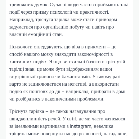
тривожних думок. Сучасні люди часто сприймають такі
події через призму психології чи практичності.
Наприклад, тріснута тарілка може стати приводом
задуматися про організацію побуту чи навіть про
власний емоційний стан.
Психологи стверджують, що віра в прикмети – це
спосіб нашого мозку знаходити закономірності в
хаотичних подіях. Якщо ви схильні бачити в тріснутій
тарілці знак, це може бути відображенням вашої
внутрішньої тривоги чи бажання змін. У такому разі
варто не зациклюватися на негативі, а використати
подію як поштовх до дії – наприклад, прибрати в домі
чи розібратися з накопиченими проблемами.
Тріснута тарілка – це також нагадування про
швидкоплинність речей. У світі, де ми часто женемося
за ідеальними картинками з Instagram, невелика
тріщина може повернути нас до реальності, нагадавши,