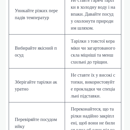
Не ставте гарячі таріл
ки в холодну воду і на
Уникайте різких пере
впаки. Давайте посуд
падів температур
у охолонути природн
им шляхом.
Тарілки з товстої кера
Вибирайте якісний п
міки чи загартованого
осуд
скла міцніші та менш
схильні до тріщин.
Не ставте їх у високі с
Зберігайте тарілки ак
топки, використовуйт
уратно
е прокладки чи спеціа
льні підставки.
Переконайтеся, що та
рілки надійно закріпл
Перевіряйте посудом
ені, щоб вони не били
ийку
ся одна об одну під ча