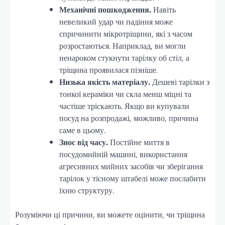
Механічні пошкодження.
Навіть
невеликий удар чи падіння може
спричинити мікротріщини, які з часом
розростаються. Наприклад, ви могли
ненароком стукнути тарілку об стіл, а
тріщина проявилася пізніше.
Низька якість матеріалу.
Дешеві тарілки з
тонкої кераміки чи скла менш міцні та
частіше тріскають. Якщо ви купували
посуд на розпродажі, можливо, причина
саме в цьому.
Знос від часу.
Постійне миття в
посудомийній машині, використання
агресивних мийних засобів чи зберігання
тарілок у тісному штабелі може послабити
їхню структуру.
Розуміючи ці причини, ви можете оцінити, чи тріщина