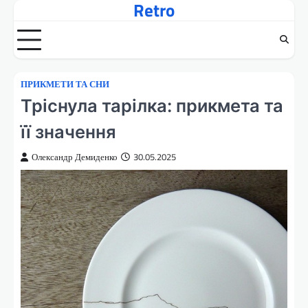
Retro
Перейти
до
вмісту
ПРИКМЕТИ ТА СНИ
Тріснула тарілка: прикмета та
її значення
Олександр Демиденко
30.05.2025