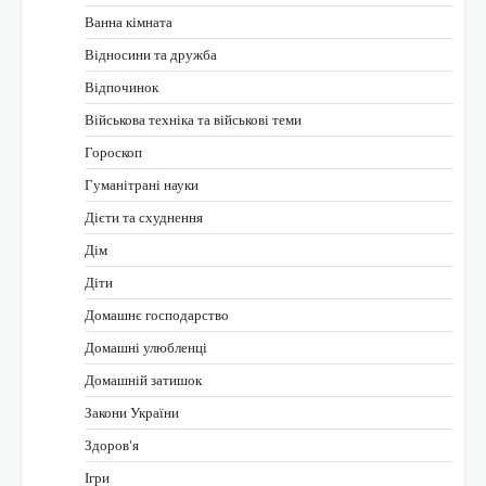
Ванна кімната
Відносини та дружба
Відпочинок
Військова техніка та військові теми
Гороскоп
Гуманітрані науки
Дієти та схуднення
Дім
Діти
Домашнє господарство
Домашні улюбленці
Домашній затишок
Закони України
Здоров'я
Ігри