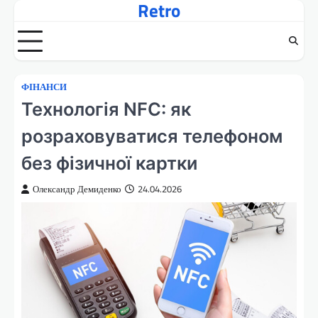
Retro
Перейти
до
вмісту
ФІНАНСИ
Технологія NFC: як
розраховуватися телефоном
без фізичної картки
Олександр Демиденко
24.04.2026