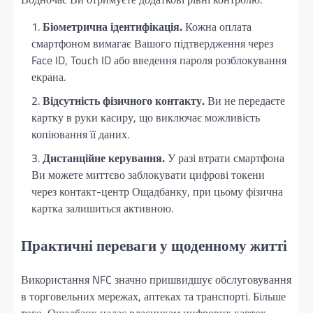
Біометрична ідентифікація.
Кожна оплата
смартфоном вимагає Вашого підтвердження через
Face ID, Touch ID або введення пароля розблокування
екрана.
Відсутність фізичного контакту.
Ви не передаєте
картку в руки касиру, що виключає можливість
копіювання її даних.
Дистанційне керування.
У разі втрати смартфона
Ви можете миттєво заблокувати цифрові токени
через контакт-центр Ощадбанку, при цьому фізична
картка залишиться активною.
Практичні переваги у щоденному житті
Використання NFC значно пришвидшує обслуговування
в торговельних мережах, аптеках та транспорті. Більше
того, Ощадбанк надає власникам цифрових карток