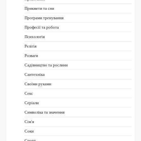
Прикмети та сни
Програми тренування
Професії та робота
Психологія
Релігія
Розваги
Садівництво та рослини
Сантехніка
Своїми руками
Секс
Серіали
Символіка та значення
Сім’я
Соки
Спорт