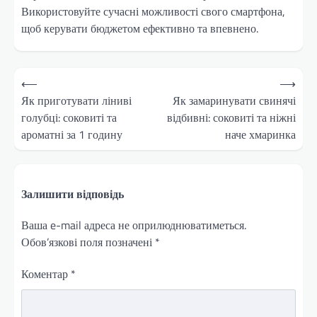
Використовуйте сучасні можливості свого смартфона,
щоб керувати бюджетом ефективно та впевнено.
Навігація
⟵
⟶
записів
Як приготувати ліниві
Як замаринувати свинячі
голубці: соковиті та
відбивні: соковиті та ніжні
ароматні за 1 годину
наче хмаринка
Залишити відповідь
Ваша e-mail адреса не оприлюднюватиметься.
Обов’язкові поля позначені
*
Коментар
*