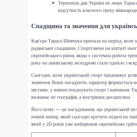
Тернопіль дав Україні не лише Тарас
відсутність власного треку міжнародн
Спадщина та значення для українсь
Кар’єра Тараса Шевчука припала на період, коли 
радянської спадщини. Спортсмени на кшталт нього
європейського рівня, якщо є системна робота тре
року на львівському велодромі стало однією з яск
Сьогодні, коли український спорт продовжує розви
значення. Вони нагадують: характер формується не
містами, у вмінні поєднувати спорт і навчання. 
визначає не географія, а внутрішня дисципліна.
Його шлях — це нагадування, що український вел
новий юніор, який сьогодні крутить педалі на льв
який у 20 років уже виборював європейське срібл