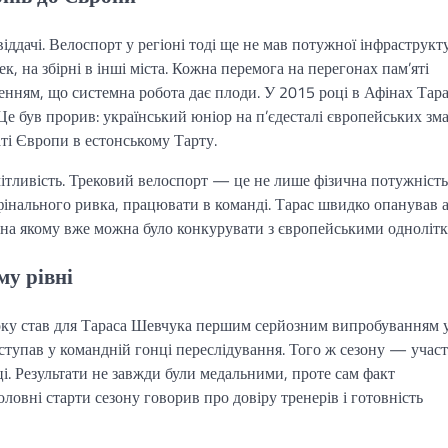
ддачі. Велоспорт у регіоні тоді ще не мав потужної інфраструкт
, на збірні в інші міста. Кожна перемога на перегонах пам’яті
женням, що системна робота дає плоди. У 2015 році в Афінах Тар
е був прорив: український юніор на п’єдесталі європейських зма
ті Європи в естонському Тарту.
кмітливість. Трековий велоспорт — це не лише фізична потужність
фінального ривка, працювати в команді. Тарас швидко опанував а
, на якому вже можна було конкурувати з європейськими однолітк
му рівні
року став для Тараса Шевчука першим серйозним випробуванням 
виступав у командній гонці переслідування. Того ж сезону — участ
і. Результати не завжди були медальними, проте сам факт
ловні старти сезону говорив про довіру тренерів і готовність