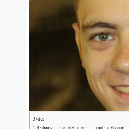
Зміст
Юніорські роки: від місцевих перегонів до Європи