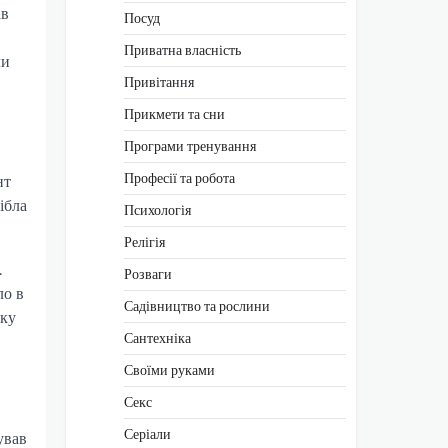
ав
Посуд
Приватна власність
ли
Привітання
Прикмети та сни
Програми тренування
Професії та робота
нт
ібла
Психологія
Релігія
.
Розваги
ло в
Садівництво та рослини
оку
Сантехніка
Своїми руками
Секс
Серіали
ував