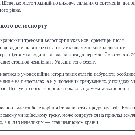
а Шевчука: місто традиційно виховує сильних спортсменів, попр
ого рівня.
кого велоспорту
український трековий велоспорт шукав нові орієнтири після
 доводили: навіть без гігантських бюджетів можна досягати
нера, підтримка родини та власна жага до перемог. Його золото 
равих сторінок чемпіонату України того сезону.
ватися в умовах війни, історії таких атлетів набувають особлив
 лише на п’єдесталах, а й у щоденних тренуваннях, у поїздках м
Тарас Шевчук зі свого Тернополя показав, що межі можливостей
оспорт має глибоке коріння і талановитих продовжувачів. Коже
івському чи київському треку, може озирнутися на приклад земля
о, а в 20 з невеликим — став чемпіоном країни.