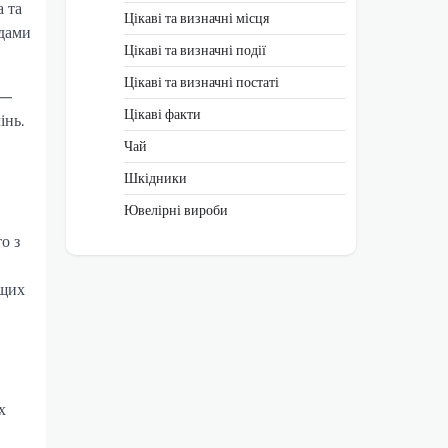
а та
Цікаві та визначні місця
здами
Цікаві та визначні події
Цікаві та визначні постаті
 —
Цікаві факти
інь.
Чай
Шкідники
Ювелірні вироби
о з
ащих
х