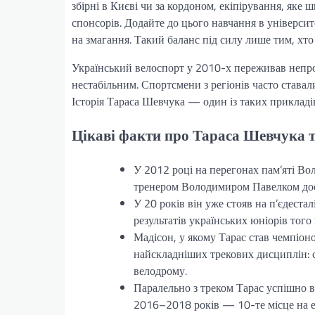
збірні в Києві чи за кордоном, екіпірування, яке
спонсорів. Додайте до цього навчання в університ
на змагання. Такий баланс під силу лише тим, хто
Український велоспорт у 2010-х переживав непр
нестабільним. Спортсмени з регіонів часто става
Історія Тараса Шевчука — один із таких прикладі
Цікаві факти про Тараса Шевчука т
У 2012 році на перегонах пам’яті Во
тренером Володимиром Павелком досі 
У 20 років він уже стояв на п’єдест
результатів українських юніорів того
Мадісон, у якому Тарас став чемпіон
найскладніших трекових дисциплін: 
велодрому.
Паралельно з треком Тарас успішно 
2016–2018 років — 10-те місце на ет