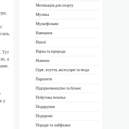
Мотивація для спорту
ури,
Музика
Мультфільми
ас
Навчання
гань.
Напої
Наука та природа
. Тут
зи, а
Новини
ами.
Одяг, взуття, аксесуари та мода
Паразити
Підприємництво та бізнес
у
Побутова техніка
ь у
Подарунки
Подорожі
Поради та лайфхаки