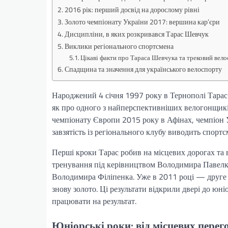
2016 рік: перший досвід на дорослому рівні
Золото чемпіонату України 2017: вершина кар’єри
Дисципліни, в яких розкривався Тарас Шевчук
Виклики регіонального спортсмена
Цікаві факти про Тараса Шевчука та трековий вел
Спадщина та значення для українського велоспорту
Народжений 4 січня 1997 року в Тернополі Тарас 
як про одного з найперспективніших велогонщиків
чемпіонату Європи 2015 року в Афінах, чемпіон У
завзятість із регіонального клубу виводить спортсм
Перші кроки Тарас робив на місцевих дорогах та 
тренування під керівництвом Володимира Павелка
Володимира Філіпенка. Уже в 2011 році — друге
знову золото. Ці результати відкрили двері до юніо
працювати на результат.
Юніорські роки: від місцевих перег