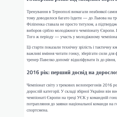
Тренування в Тернополі вимагали неабиякої самові
тому доводилося багато їздити — до Львова на трек
Філіпенка ставала не просто титулом, а підтверд
виборов срібло молодіжного чемпіонату Європи. Ц
Того ж періоду — участь у молодіжному чемпіона
Ці старти показали технічну зрілість і тактичну 
важливі вміння читати гонку, зберігати сили для 
тренер Павелко допоміг відшліфувати їх до рівня
2016 рік: перший досвід на доросло
Чемпіонат світу з трекових велоперегонів 2016 
дорослій категорії. У складі збірної України він 
чемпіонаті Європи на треці УЄК у командній гонц
потрапляння до заявки національної команди на го
спортсмена.