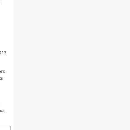
и
2017
ого
іж
н
ка,