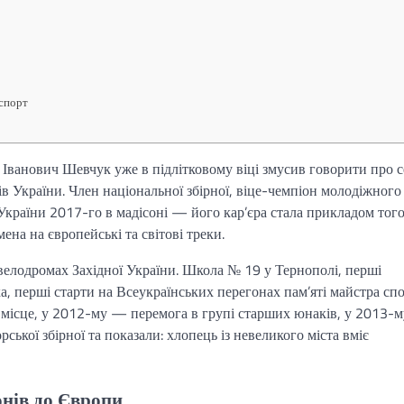
оспорт
Іванович Шевчук уже в підлітковому віці змусив говорити про с
 України. Член національної збірної, віце-чемпіон молодіжного
країни 2017-го в мадісоні — його кар’єра стала прикладом того
ена на європейські та світові треки.
велодромах Західної України. Школа № 19 у Тернополі, перші
, перші старти на Всеукраїнських перегонах пам’яті майстра сп
 місце, у 2012-му — перемога в групі старших юнаків, у 2013-
рської збірної та показали: хлопець із невеликого міста вміє
онів до Європи