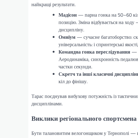
найкращі результати.
Мадісон
— парна гонка на 50–60 кіл
позицію. Зміна відбувається на ходу
дисципліну.
Омніум
— сучасне багатоборство: скр
універсальність: і спринтерські якості
Командна гонка переслідування
— ч
Аеродинаміка, синхронність педалюв
частки секунди.
Скретч та інші класичні дисциплін
кіл до фінішу.
Тарас поєднував вибухову потужність із тактичн
дисциплінами.
Виклики регіонального спортсмена
Бути талановитим велогонщиком у Тернополі — це 