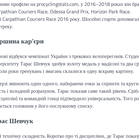
ними профілю на procyclingstats.com, у 2016–2018 роках він бр
athian Couriers Race, Odessa Grand Prix, Horizon Park Race.
і Carpathian Couriers Race 2016 року. Шосейні старти допомага
треку.
ершина кар’єри
ові відбувся чемпіонат України з трекових велоперегонів. Студе
рситету Тарас Шевчук здобув золоту медаль у мадісоні та два ср
оли роки тренувань і змагань склалися в одну яскраву картину.
ерзі змінюють один одного, набираючи очки за спринти та круги
ть і холодний розрахунок. Тарас показав саме такий рівень. Сріб
сциплін) та командній гонці підтвердило універсальність. Того р
ається головним у його послужному списку.
арас Шевчук
технічну складність. Коротко про ті дисципліни, де Тарас показ