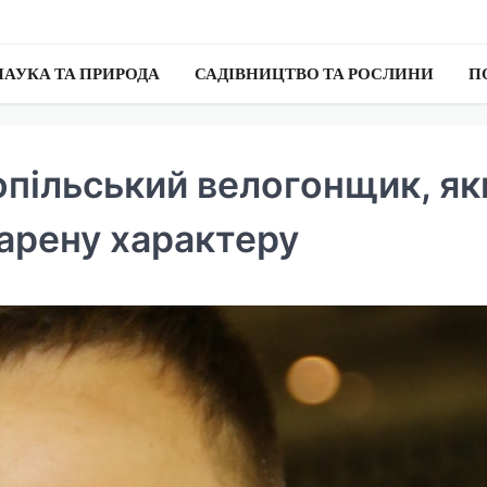
НАУКА ТА ПРИРОДА
САДІВНИЦТВО ТА РОСЛИНИ
П
опільський велогонщик, як
 арену характеру