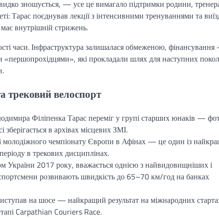
 швидко зношується, — усе це вимагало підтримки родини, тренер
еті: Тарас поєднував лекції з інтенсивними тренуваннями та виї
 має внутрішній стрижень.
ості часи. Інфраструктура залишалася обмеженою, фінансування
ли «першопрохідцями», які прокладали шлях для наступних покол
в.
а трековий велоспорт
лодимира Філіпенка Тарас переміг у групі старших юнаків — фот
зберігається в архівах місцевих ЗМІ.
алі молодіжного чемпіонату Європи в Афінах — це один із найкр
 періоду в трекових дисциплінах.
ом України 2017 року, вважається однією з найвидовищніших і
спортсмени розвивають швидкість до 65–70 км/год на банках
виступав на шосе — найкращий результат на міжнародних старта
апі Carpathian Couriers Race.