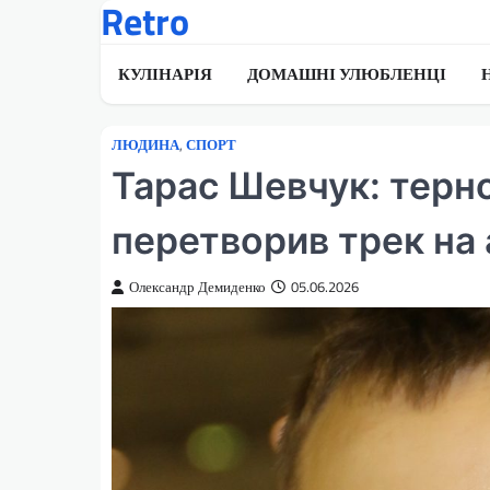
Retro
Перейти
до
вмісту
КУЛІНАРІЯ
ДОМАШНІ УЛЮБЛЕНЦІ
ЛЮДИНА
,
СПОРТ
Тарас Шевчук: терн
перетворив трек на
Олександр Демиденко
05.06.2026