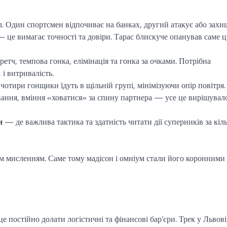
. Один спортсмен відпочиває на банках, другий атакує або захи
 — це вимагає точності та довіри. Тарас блискуче опанував саме 
етч, темпова гонка, елімінація та гонка за очками. Потрібна
, і витривалість.
отири гонщики їдуть в щільній групі, мінімізуючи опір повітря.
ання, вміння «ховатися» за спину партнера — усе це вирішувал
и
— де важлива тактика та здатність читати дії суперників за кіл
им мисленням. Саме тому мадісон і омніум стали його коронними
постійно долати логістичні та фінансові бар’єри. Трек у Львові