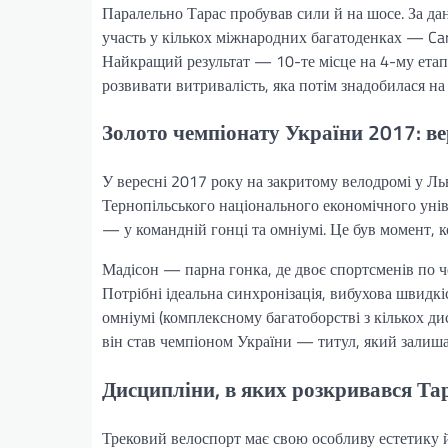
Паралельно Тарас пробував сили й на шосе. За да
участь у кількох міжнародних багатоденках — Carp
Найкращий результат — 10-те місце на 4-му етап
розвивати витривалість, яка потім знадобилася на 
Золото чемпіонату України 2017: в
У вересні 2017 року на закритому велодромі у Льв
Тернопільського національного економічного уніве
— у командній гонці та омніумі. Це був момент, к
Мадісон — парна гонка, де двоє спортсменів по ч
Потрібні ідеальна синхронізація, вибухова швидкіс
омніумі (комплексному багатоборстві з кількох ди
він став чемпіоном України — титул, який залиш
Дисципліни, в яких розкривався Т
Трековий велоспорт має свою особливу естетику й 