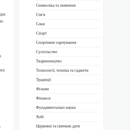
Символіка та значення
щає
Сім’я
цю
Соки
Спорт
Спортивне харчування
Суспільство
о
Тваринництво
ька
Технології, техніка та гаджети
Традиції
Фільми
Фінанси
Фундаментальні науки
Хобі
,
Церковні та святкові дати