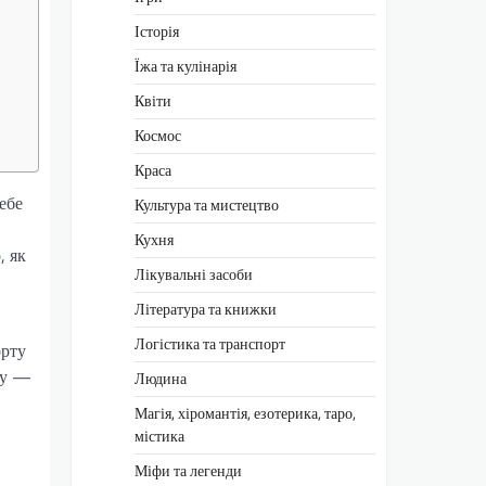
Історія
Їжа та кулінарія
Квіти
Космос
Краса
ебе
Культура та мистецтво
Кухня
, як
Лікувальні засоби
Література та книжки
Логістика та транспорт
орту
му —
Людина
Магія, хіромантія, езотерика, таро,
містика
Міфи та легенди