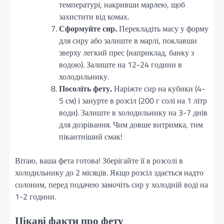
температурі, накривши марлею, щоб
захистити від комах.
Сформуйте сир.
Перекладіть масу у форму
для сиру або залиште в марлі, поклавши
зверху легкий прес (наприклад, банку з
водою). Залиште на 12-24 години в
холодильнику.
Посоліть фету.
Наріжте сир на кубики (4-
5 см) і занурте в розсіл (200 г солі на 1 літр
води). Залиште в холодильнику на 3-7 днів
для дозрівання. Чим довше витримка, тим
пікантніший смак!
Вітаю, ваша фета готова! Зберігайте її в розсолі в
холодильнику до 2 місяців. Якщо розсіл здається надто
солоним, перед подачею замочіть сир у холодній воді на
1-2 години.
Цікаві факти про фету