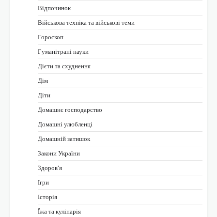
Відпочинок
Військова техніка та військові теми
Гороскоп
Гуманітрані науки
Дієти та схуднення
Дім
Діти
Домашнє господарство
Домашні улюбленці
Домашній затишок
Закони України
Здоров'я
Ігри
Історія
Їжа та кулінарія