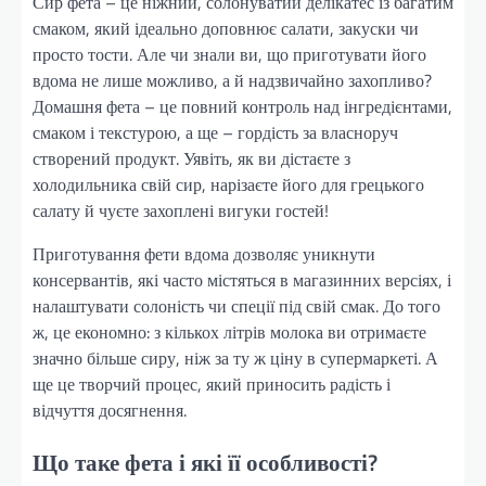
Сир фета – це ніжний, солонуватий делікатес із багатим
смаком, який ідеально доповнює салати, закуски чи
просто тости. Але чи знали ви, що приготувати його
вдома не лише можливо, а й надзвичайно захопливо?
Домашня фета – це повний контроль над інгредієнтами,
смаком і текстурою, а ще – гордість за власноруч
створений продукт. Уявіть, як ви дістаєте з
холодильника свій сир, нарізаєте його для грецького
салату й чуєте захоплені вигуки гостей!
Приготування фети вдома дозволяє уникнути
консервантів, які часто містяться в магазинних версіях, і
налаштувати солоність чи спеції під свій смак. До того
ж, це економно: з кількох літрів молока ви отримаєте
значно більше сиру, ніж за ту ж ціну в супермаркеті. А
ще це творчий процес, який приносить радість і
відчуття досягнення.
Що таке фета і які її особливості?