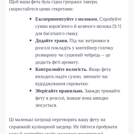
Щоб ваша фета була гідна грецьких таверн,
скористайтеся цими секретами:
Експериментуйте з молоком.
Спробуйте
суміш коров’ячого й козячого молока (3:1)
для багатшого смаку.
Додайте трави.
Під час витримки в
розсолі покладіть у контейнер гілочку
розмарину чи сушений чебрець – це
додасть феті аромату.
Контролюйте вологість.
Якщо фета
виходить надто сухою, зменште час
відціджування сироватки.
Зберігайте правильно.
Завжди тримайте
фету в розсолі, інакше вона швидко
зіпсується.
Ці маленькі хитрощі перетворять вашу фету на
справжній кулінарний шедевр. Не бійтеся пробувати
нове й довіряйте своїм смаковим рецепторам!