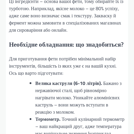
Ці інгредієнти – основа вашої фети, тому обирайте їх із
турботою. Наприклад, якісне молоко – це 80% успіху,
адже саме воно визначає смак і текстуру. Закваску й
фермент можна замовити в спеціалізованих магазинах
для сироваріння або онлайн.
Необхідне обладнання: що знадобиться?
Для приготування фети потрібен мінімальний набір
інструментів, більшість із яких уже є на вашій кухні.
Ось що варто підготувати:
Велика каструля (6-10 літрів).
Бажано з
нержавіючої сталі, щоб рівномірно
нагрівати молоко. Уникайте алюмінієвих
каструль – вони можуть вступати в
реакцію з молоком.
Термометр.
Точний кулінарний термометр
– ваш найкращий друг, адже температура
має вирішальне значення (наприклад,