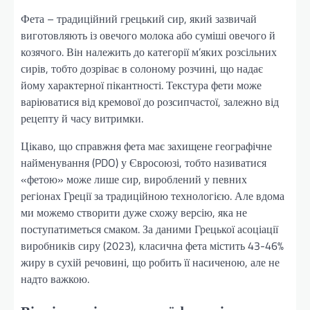
Фета – традиційний грецький сир, який зазвичай
виготовляють із овечого молока або суміші овечого й
козячого. Він належить до категорії м’яких розсільних
сирів, тобто дозріває в солоному розчині, що надає
йому характерної пікантності. Текстура фети може
варіюватися від кремової до розсипчастої, залежно від
рецепту й часу витримки.
Цікаво, що справжня фета має захищене географічне
найменування (PDO) у Євросоюзі, тобто називатися
«фетою» може лише сир, вироблений у певних
регіонах Греції за традиційною технологією. Але вдома
ми можемо створити дуже схожу версію, яка не
поступатиметься смаком. За даними Грецької асоціації
виробників сиру (2023), класична фета містить 43-46%
жиру в сухій речовині, що робить її насиченою, але не
надто важкою.