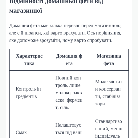
Відмінності домашньої фети від
магазинної
Домашня фета має кілька переваг перед магазинною,
але є й нюанси, які варто врахувати. Ось порівняння,
яке допоможе зрозуміти, чому варто спробувати:
Характерис
Домашня ф
Магазинна
тика
ета
фета
Повний кон
Може містит
троль: лише
Контроль ін
и консерван
молоко, закв
гредієнтів
ти, стабіліза
аска, фермен
тори.
т, сіль.
Стандартизо
Налаштовує
ваний, менш
Смак
ться під ваші
індивідуаль