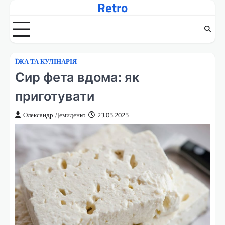
Retro
Перейти
до
вмісту
ЇЖА ТА КУЛІНАРІЯ
Сир фета вдома: як
приготувати
Олександр Демиденко
23.05.2025