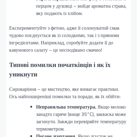
перцем у духовці – вийде ароматна страва,
яку подають із хлібом.
Експериментуйте з фетою, адже її солонуватий смак
чудово поєднується як із солодкими, так і з пряними
інгредієнтами. Наприклад, спробуйте додати її до
кавунового салату – це несподівано смачно!
Типові помилки початківців і як їх
уникнути
Сироваріння – це мистецтво, яке вимагає практики.
Ось найпоширеніші помилки та поради, як їх обійти:
Неправильна температура.
Якщо молоко
занадто гаряче (вище 35°C), закваска може
загинути. Завжди перевіряйте температуру
термометром.
Погане згортання.
Якщо згусток не