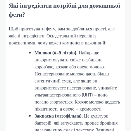
Які інгредієнти потрібні для домашньої
фети?
Щоб приготувати фету, вам знадобляться прості, але
якісні інгредієнти. Ось детальний перелік із
поясненнями, чому кожен компонент важливий:
Молоко (4-8 літрів).
Найкраще
використовувати свіже незбиране
коров’яче, козяче або овече молоко.
Непастеризоване молоко дасть більш
автентичний смак, але якщо ви
використовуєте пастеризоване, уникайте
ультрапастеризованого (UHT) – воно
погано згортається. Козяче молоко додасть
пікантності, а овече – кремовості.
Закваска (мезофільна).
Це культури
бактерій, які запускають процес бродіння,
надаючи сиру смак і текстуру. Зазвичай