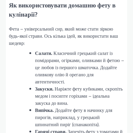
Як використовувати домашню фету в
кулінарії?
Фета – універсальний сир, який може стати зіркою
будь-якої страви. Ось кілька ідей, як використати ваш
шедевр:
Салати.
Класичний грецький салат із
помідорами, огірками, оливками й фетою –
це любов із першого шматочка. Додайте
оливкову олію й орегано для
автентичності.
Закуски.
Наріжте фету кубиками, скропіть
медом і посипте горіхами – ідеальна
закуска до вина.
Випічка.
Додайте фету в начинку для
пирогів, наприклад, у грецький
шпинатний пиріг (спанакопіта).
Гарячі страви.
Запечіть фету з томатами й