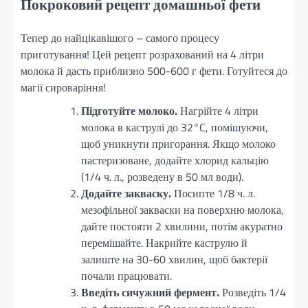
Покроковий рецепт домашньої фети
Тепер до найцікавішого – самого процесу
приготування! Цей рецепт розрахований на 4 літри
молока й дасть приблизно 500-600 г фети. Готуйтеся до
магії сироваріння!
Підготуйте молоко.
Нагрійте 4 літри
молока в каструлі до 32°C, помішуючи,
щоб уникнути пригорання. Якщо молоко
пастеризоване, додайте хлорид кальцію
(1/4 ч. л., розведену в 50 мл води).
Додайте закваску.
Посипте 1/8 ч. л.
мезофільної закваски на поверхню молока,
дайте постояти 2 хвилини, потім акуратно
перемішайте. Накрийте каструлю й
залиште на 30-60 хвилин, щоб бактерії
почали працювати.
Введіть сичужний фермент.
Розведіть 1/4