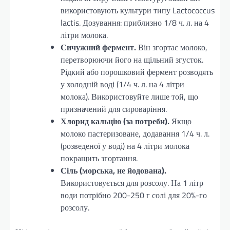
використовують культури типу Lactococcus
lactis. Дозування: приблизно 1/8 ч. л. на 4
літри молока.
Сичужний фермент.
Він згортає молоко,
перетворюючи його на щільний згусток.
Рідкий або порошковий фермент розводять
у холодній воді (1/4 ч. л. на 4 літри
молока). Використовуйте лише той, що
призначений для сироваріння.
Хлорид кальцію (за потреби).
Якщо
молоко пастеризоване, додавання 1/4 ч. л.
(розведеної у воді) на 4 літри молока
покращить згортання.
Сіль (морська, не йодована).
Використовується для розсолу. На 1 літр
води потрібно 200-250 г солі для 20%-го
розсолу.