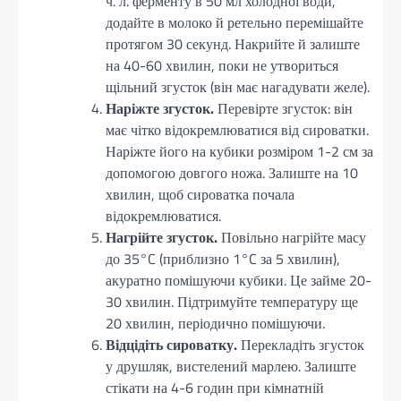
ч. л. ферменту в 50 мл холодної води,
додайте в молоко й ретельно перемішайте
протягом 30 секунд. Накрийте й залиште
на 40-60 хвилин, поки не утвориться
щільний згусток (він має нагадувати желе).
Наріжте згусток.
Перевірте згусток: він
має чітко відокремлюватися від сироватки.
Наріжте його на кубики розміром 1-2 см за
допомогою довгого ножа. Залиште на 10
хвилин, щоб сироватка почала
відокремлюватися.
Нагрійте згусток.
Повільно нагрійте масу
до 35°C (приблизно 1°C за 5 хвилин),
акуратно помішуючи кубики. Це займе 20-
30 хвилин. Підтримуйте температуру ще
20 хвилин, періодично помішуючи.
Відцідіть сироватку.
Перекладіть згусток
у друшляк, вистелений марлею. Залиште
стікати на 4-6 годин при кімнатній