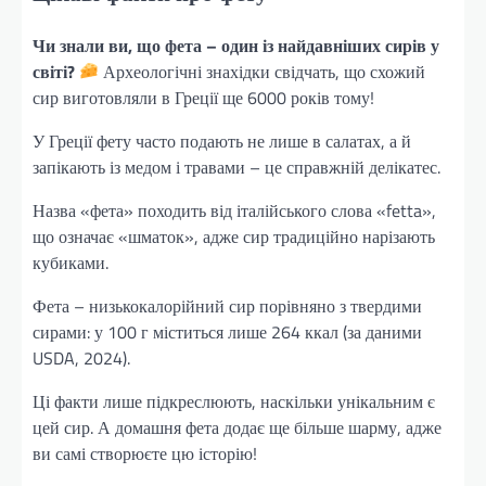
Чи знали ви, що фета – один із найдавніших сирів у
світі?
Археологічні знахідки свідчать, що схожий
сир виготовляли в Греції ще 6000 років тому!
У Греції фету часто подають не лише в салатах, а й
запікають із медом і травами – це справжній делікатес.
Назва «фета» походить від італійського слова «fetta»,
що означає «шматок», адже сир традиційно нарізають
кубиками.
Фета – низькокалорійний сир порівняно з твердими
сирами: у 100 г міститься лише 264 ккал (за даними
USDA, 2024).
Ці факти лише підкреслюють, наскільки унікальним є
цей сир. А домашня фета додає ще більше шарму, адже
ви самі створюєте цю історію!