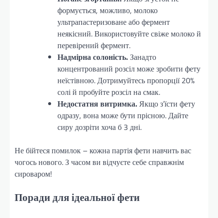
формується, можливо, молоко
ультрапастеризоване або фермент
неякісний. Використовуйте свіже молоко й
перевірений фермент.
Надмірна солоність.
Занадто
концентрований розсіл може зробити фету
неїстівною. Дотримуйтесь пропорції 20%
солі й пробуйте розсіл на смак.
Недостатня витримка.
Якщо з’їсти фету
одразу, вона може бути прісною. Дайте
сиру дозріти хоча б 3 дні.
Не бійтеся помилок – кожна партія фети навчить вас
чогось нового. З часом ви відчуєте себе справжнім
сироваром!
Поради для ідеальної фети