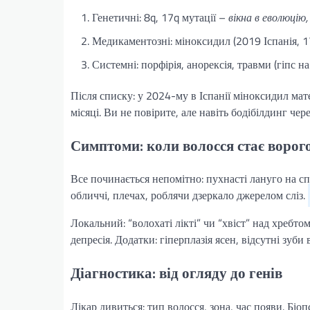
Генетичні: 8q, 17q мутації –
вікна в еволюцію,
Медикаментозні: міноксидил (2019 Іспанія, 17 
Системні: порфірія, анорексія, травми (гіпс на
Після списку: у 2024-му в Іспанії міноксидил ма
місяці. Ви не повірите, але навіть бодібілдинг че
Симптоми: коли волосся стає ворог
Все починається непомітно: пухнасті лануго на сп
обличчі, плечах, роблячи дзеркало джерелом сліз.
Локальний: “волохаті лікті” чи “хвіст” над хребто
депресія. Додатки: гіперплазія ясен, відсутні зуби
Діагностика: від огляду до генів
Лікар дивиться: тип волосся, зона, час появи. Біоп