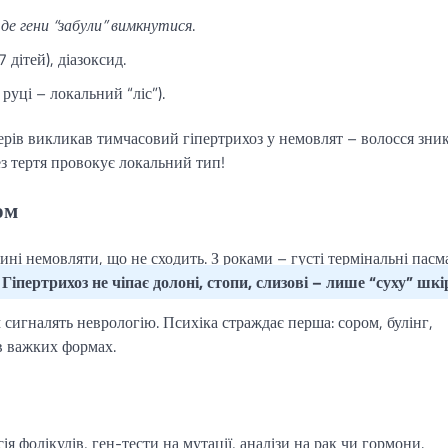
 де гени “забули” вимкнутися
.
дітей), діазоксид.
 руці – локальний “ліс”).
терів викликав тимчасовий гіпертрихоз у немовлят – волосся зник
рез тертя провокує локальний тип!
ом
ині немовляти, що не сходить. З роками – густі термінальні пасм
Гіпертрихоз не чіпає долоні, стопи, слизові – лише “суху” шкі
м сигналять неврологію. Психіка страждає перша: сором, булінг,
 в важких формах.
сія фолікулів, ген-тести на мутації, аналізи на рак чи гормони.