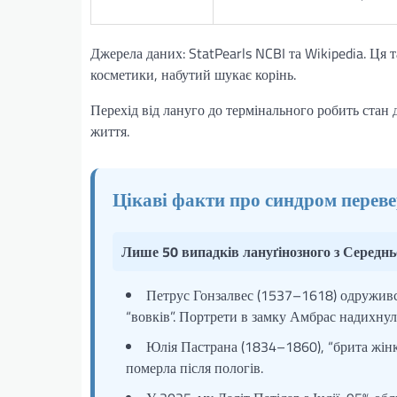
Джерела даних: StatPearls NCBI та Wikipedia. Ця 
косметики, набутий шукає корінь.
Перехід від лануго до термінального робить стан
життя.
Цікаві факти про синдром перев
Лише 50 випадків лануґінозного з Середн
Петрус Гонзалвес (1537–1618) одружився
“вовків”. Портрети в замку Амбрас надихну
Юлія Пастрана (1834–1860), “брита жінка
померла після пологів.