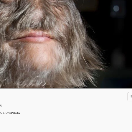
я
по поличках