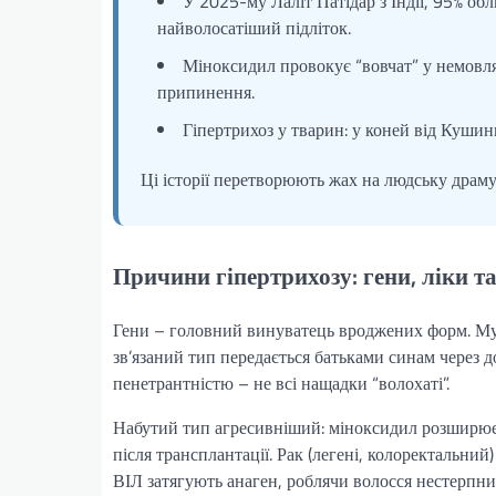
У 2025-му Лаліт Патідар з Індії, 95% об
найволосатіший підліток.
Міноксидил провокує “вовчат” у немовлят
припинення.
Гіпертрихоз у тварин: у коней від Кушин
Ці історії перетворюють жах на людську драму 
Причини гіпертрихозу: гени, ліки т
Гени – головний винуватець вроджених форм. Мут
зв’язаний тип передається батьками синам через 
пенетрантністю – не всі нащадки “волохаті”.
Набутий тип агресивніший: міноксидил розширює 
після трансплантації. Рак (легені, колоректальний
ВІЛ затягують анаген, роблячи волосся нестерпни