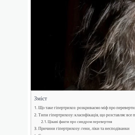
Зміст
Що таке гіпертрихоз: розкриваємо міф про перевертн
Типи гіпертрихозу: класифікація, що розставляє все 
Цікаві факти про синдром перевертня
Причини гіпертрихозу: гени, ліки та несподіванки