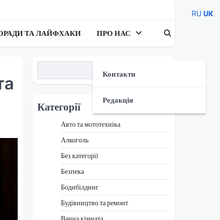
RU
UK
ОРАДИ ТА ЛАЙФХАКИ
ПРО НАС
Пошук
Контакти
та
Редакція
Категорії
Авто та мототехніка
Алкоголь
Без категорії
Безпека
Бодибілдинг
Будівництво та ремонт
Ванна кімната