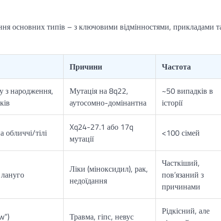
яння основних типів – з ключовими відмінностями, прикладами т
Причини
Частота
у з народження,
Мутація на 8q22,
~50 випадків в
ків
аутосомно-домінантна
історії
Xq24-27.1 або 17q
а обличчі/тілі
<100 сімей
мутації
Часткіший,
Ліки (міноксидил), рак,
о лануго
пов’язаний з
недоїдання
причинами
Рідкісний, але
w”)
Травма, гіпс, невус