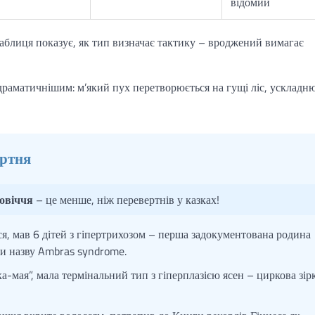
відомий
таблиця показує, як тип визначає тактику – вроджений вимагає
 драматичнішим: м’який пух перетворюється на гущі ліс, усклад
ертня
ьовіччя
– це менше, ніж перевертнів у казках!
, мав 6 дітей з гіпертрихозом – перша задокументована родина
ли назву Ambras syndrome.
-мая”, мала термінальний тип з гіперплазією ясен – циркова зірк