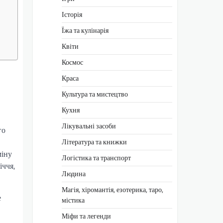
Історія
Їжа та кулінарія
Квіти
Космос
Краса
Культура та мистецтво
Кухня
Лікувальні засоби
го
Література та книжки
міну
Логістика та транспорт
іччя,
Людина
Магія, хіромантія, езотерика, таро,
е
містика
Міфи та легенди