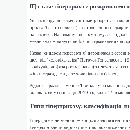
Що таке гіпертрихоз: розкриваємо 
Уявіть шкіру, де кожен сантиметр бореться з волос
просто “багато волосся”, а патологічний надмірний 
навіть вуха. На відміну від гірсутизму, де андрог
механізмах – лануго, вellus чи термінальних вол
Назва “синдром перевертня” народилася з середнь
шоу, від “чоловіка-звіра” Петруса Гонзалвеса в 16
фолікулів, де фаза росту (анаген) затягується, а 
жінки страждають, але чоловіки не в безпеці.
Рідкість вражає – менше 1 випадку на мільйон дл
від ліків, як у спанізації 2019-го, коли 17 немовл
Типи гіпертрихозу: класифікація, щ
Гіпертрихоз не моноліт – він розпадається на тип
Генералізований вкриває все тіло, локалізований –