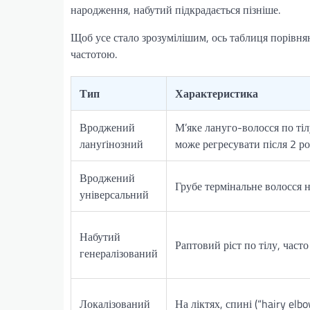
народження, набутий підкрадається пізніше.
Щоб усе стало зрозумілішим, ось таблиця порівн
частотою.
Тип
Характеристика
Вроджений
М’яке лануго-волосся по тіл
лануґінозний
може регресувати після 2 ро
Вроджений
Грубе термінальне волосся н
універсальний
Набутий
Раптовий ріст по тілу, част
генералізований
Локалізований
На ліктях, спині (“hairy elbo