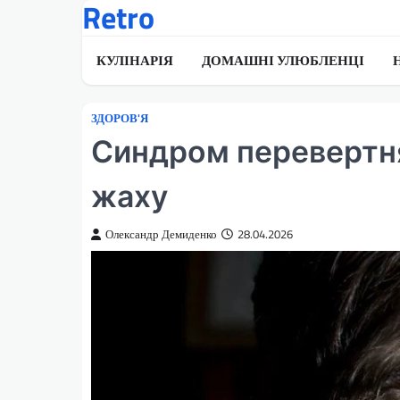
Retro
Перейти
до
вмісту
КУЛІНАРІЯ
ДОМАШНІ УЛЮБЛЕНЦІ
ЗДОРОВ'Я
Синдром перевертня:
жаху
Олександр Демиденко
28.04.2026