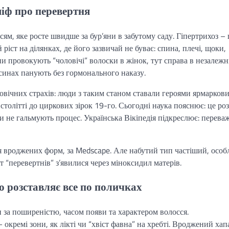
міф про перевертня
сям, яке росте швидше за бур’яни в забутому саду. Гіпертрихоз – 
ріст на ділянках, де його зазвичай не буває: спина, плечі, щоки,
ени провокують “чоловічі” волоски в жінок, тут справа в незалеж
осинах панують без гормонального наказу.
овічних страхів: люди з таким станом ставали героями ярмарков
 столітті до циркових зірок 19-го. Сьогодні наука пояснює: це ро
гени не гальмують процес. Українська Вікіпедія підкреслює: перева
я вроджених форм, за Medscape. Але набутий тип частіший, особ
ят “перевертнів” з’явилися через міноксидил матерів.
о розставляє все по поличках
и за поширеністю, часом появи та характером волосся.
 окремі зони, як лікті чи “хвіст фавна” на хребті. Вроджений хап