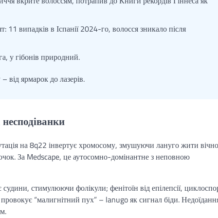
личчя вкрите волоссям, потрапив до Книги рекордів Гіннеса як
: 11 випадків в Іспанії 2024-го, волосся зникало після
га, у гібонів природний.
– від ярмарок до лазерів.
а несподіванки
ація на 8q22 інвертує хромосому, змушуючи лануго жити вічно
дочок. За Medscape, це аутосомно-домінантне з неповною
судини, стимулюючи фолікули; фенітоїн від епілепсії, циклосп
) провокує “малигнітний пух” – lanugo як сигнал біди. Недоїданн
м.