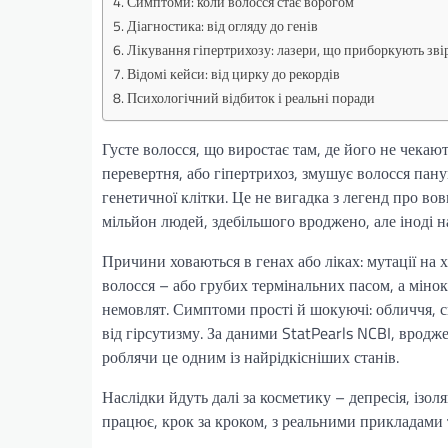
Симптоми: коли волосся стає ворогом
Діагностика: від огляду до генів
Лікування гіпертрихозу: лазери, що приборкують зві
Відомі кейси: від цирку до рекордів
Психологічний відбиток і реальні поради
Густе волосся, що виростає там, де його не чека
перевертня, або гіпертрихоз, змушує волосся пану
генетичної клітки. Це не вигадка з легенд про во
мільйон людей, здебільшого вроджено, але іноді н
Причини ховаються в генах або ліках: мутації на 
волосся – або грубих термінальних пасом, а міно
немовлят. Симптоми прості й шокуючі: обличчя, сп
від гірсутизму. За даними StatPearls NCBI, вродж
роблячи це одним із найрідкісніших станів.
Наслідки йдуть далі за косметику – депресія, ізол
працює, крок за кроком, з реальними прикладами 