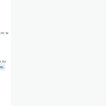
ло за
а на
ру.