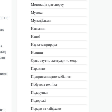
Мотивація для спорту
Музика
це не
Мультфільми
Навчання
них
Напої
Наука та природа
их
злад
Новини
жно
Одяг, взуття, аксесуари та мода
Паразити
ливо
Підприємництво та бізнес
Побутова техніка
Подарунки
Подорожі
Поради та лайфхаки
ає з