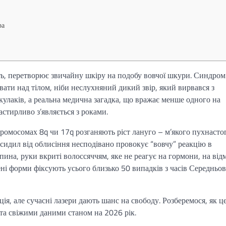
ра
ють, перетворює звичайну шкіру на подобу вовчої шкури. Синдром
вати над тілом, ніби неслухняний дикий звір, який вирвався з
вкулаків, а реальна медична загадка, що вражає менше одного на
астирливо з’являється з роками.
хромосомах 8q чи 17q розганяють ріст лануго – м’якого пухнасто
ксидил від облисіння несподівано провокує “вовчу” реакцію в
ина, руки вкриті волоссяччям, яке не реагує на гормони, на від
ені форми фіксують усього близько 50 випадків з часів Середньов
яція, але сучасні лазери дають шанс на свободу. Розберемося, як ц
та свіжими даними станом на 2026 рік.