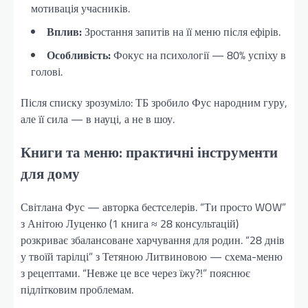
мотивація учасників.
Вплив:
Зростання запитів на її меню після ефірів.
Особливість:
Фокус на психології — 80% успіху в
голові.
Після списку зрозуміло: ТБ зробило Фус народним гуру,
але її сила — в науці, а не в шоу.
Книги та меню: практичні інструменти
для дому
Світлана Фус — авторка бестселерів. “Ти просто WOW”
з Анітою Луценко (1 книга ≈ 28 консультацій)
розкриває збалансоване харчування для родин. “28 днів
у твоїй тарілці” з Тетяною Литвиновою — схема-меню
з рецептами. “Невже це все через їжу?!” пояснює
підлітковим проблемам.