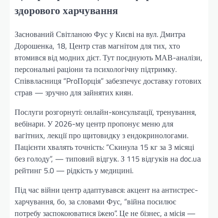
здорового харчування
Заснований Світланою Фус у Києві на вул. Дмитра
Дорошенка, 18, Центр став магнітом для тих, хто
втомився від модних дієт. Тут поєднують МАВ-аналізи,
персональні раціони та психологічну підтримку.
Співвласниця “ProПорція” забезпечує доставку готових
страв — зручно для зайнятих киян.
Послуги розгорнуті: онлайн-консультації, тренування,
вебінари. У 2026-му центр пропонує меню для
вагітних, лекції про щитовидку з ендокринологами.
Пацієнти хвалять точність: “Скинула 15 кг за 3 місяці
без голоду”, — типовий відгук. З 115 відгуків на doc.ua
рейтинг 5.0 — рідкість у медицині.
Під час війни центр адаптувався: акцент на антистрес-
харчування, бо, за словами Фус, “війна посилює
потребу заспокоюватися їжею”. Це не бізнес, а місія —