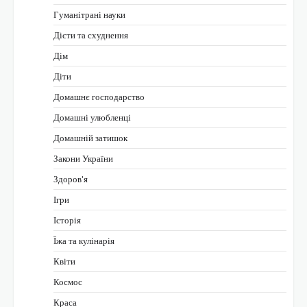
Гуманітрані науки
Дієти та схуднення
Дім
Діти
Домашнє господарство
Домашні улюбленці
Домашній затишок
Закони України
Здоров'я
Ігри
Історія
Їжа та кулінарія
Квіти
Космос
Краса