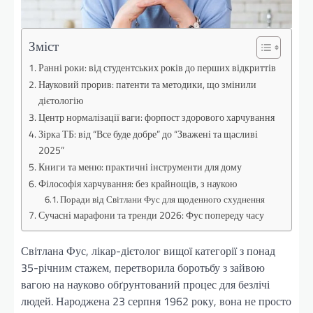
Зміст
Ранні роки: від студентських років до перших відкриттів
Науковий прорив: патенти та методики, що змінили
дієтологію
Центр нормалізації ваги: форпост здорового харчування
Зірка ТБ: від “Все буде добре” до “Зважені та щасливі
2025”
Книги та меню: практичні інструменти для дому
Філософія харчування: без крайнощів, з наукою
Поради від Світлани Фус для щоденного схуднення
Сучасні марафони та тренди 2026: Фус попереду часу
Світлана Фус, лікар-дієтолог вищої категорії з понад
35-річним стажем, перетворила боротьбу з зайвою
вагою на науково обґрунтований процес для безлічі
людей. Народжена 23 серпня 1962 року, вона не просто