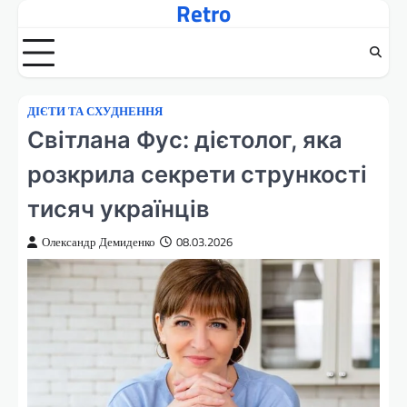
Retro
Перейти
до
вмісту
ДІЄТИ ТА СХУДНЕННЯ
Світлана Фус: дієтолог, яка
розкрила секрети стрункості
тисяч українців
Олександр Демиденко
08.03.2026