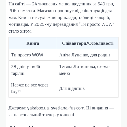
На сайті — 24 тижневих меню, щоденник за 649 грн,
PDF-пам’ятки. Магазин пропонує відеоінструкції для
мам. Книги не сухі: живі приклади, таблиці калорій,
мотивація. У 2025-му перевидання “Ти просто WOW”
стало хітом.
Книга
Співавтори/Особливості
Ти просто WOW
Аніта Луценко, для родин
28 днів у твоїй
Тетяна Литвинова, схема-
тарілці
меню
Невже це все через
Для підлітків
їжу?!
Джерела: yakaboo.ua, svetlana-fus.com. Ці видання —
як персональний тренер у кишені.