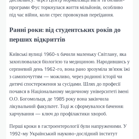
програми Фус торкнулася життя мільйонів, особливо
під час війни, коли стрес провокував переїдання.
Ранні роки: від студентських років до
перших відкриттів
Київські вулиці 1960-х бачили маленьку Світлану, яка
захоплювалася біологією та медициною. Народившись у
серпневий день 1962-го, вона рано зрозуміла зв’язок їжі
з самопочуттям — можливо, через родинні історії чи
дитячі спостереження за сусідами. Шлях до професії
почався в Національному медичному університеті імені
О.О. Богомольця, де 1985 року вона закінчила
лікувальний факультет. Тоді ж сформувалося бачення:
харчування — ключ до профілактики хвороб.
Перші кроки в гастроентерології були напруженими. У
1992-му Український науково-дослідний інститут