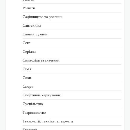
Розваги
Садівництво та рослини
Сантехніка
Своїми руками
Секс
Серіали
Символіка та значення
Сім’я
Соки
Спорт
Спортивне харчування
Суспільство
Тваринництво
Технології, техніка та гаджети
Традиції