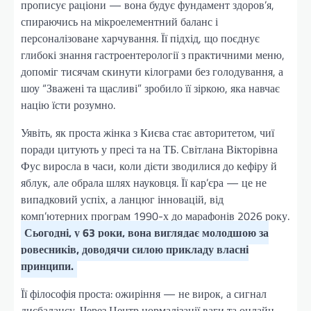
прописує раціони — вона будує фундамент здоров’я,
спираючись на мікроелементний баланс і
персоналізоване харчування. Її підхід, що поєднує
глибокі знання гастроентерології з практичними меню,
допоміг тисячам скинути кілограми без голодування, а
шоу “Зважені та щасливі” зробило її зіркою, яка навчає
націю їсти розумно.
Уявіть, як проста жінка з Києва стає авторитетом, чиї
поради цитують у пресі та на ТБ. Світлана Вікторівна
Фус виросла в часи, коли дієти зводилися до кефіру й
яблук, але обрала шлях науковця. Її кар’єра — це не
випадковий успіх, а ланцюг інновацій, від
комп’ютерних програм 1990-х до марафонів 2026 року.
Сьогодні, у 63 роки, вона виглядає молодшою за
ровесників, доводячи силою прикладу власні
принципи.
Її філософія проста: ожиріння — не вирок, а сигнал
дисбалансу. Через Центр нормалізації ваги та онлайн-