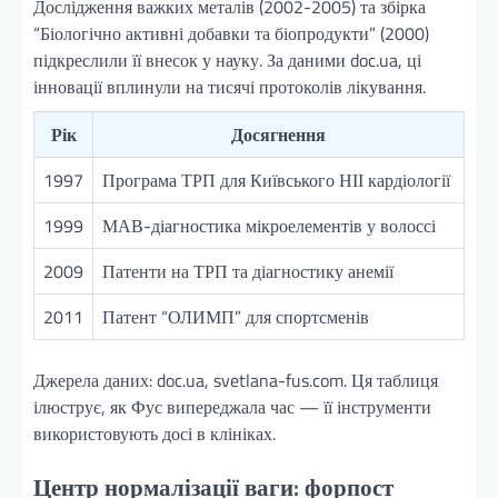
Дослідження важких металів (2002-2005) та збірка
“Біологічно активні добавки та біопродукти” (2000)
підкреслили її внесок у науку. За даними doc.ua, ці
інновації вплинули на тисячі протоколів лікування.
Рік
Досягнення
1997
Програма ТРП для Київського НІІ кардіології
1999
МАВ-діагностика мікроелементів у волоссі
2009
Патенти на ТРП та діагностику анемії
2011
Патент “ОЛИМП” для спортсменів
Джерела даних: doc.ua, svetlana-fus.com. Ця таблиця
ілюструє, як Фус випереджала час — її інструменти
використовують досі в клініках.
Центр нормалізації ваги: форпост