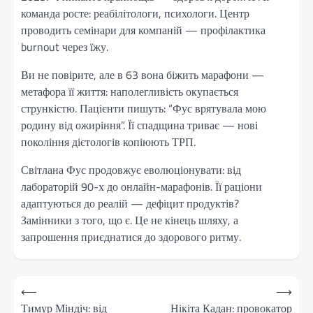
команда росте: реабілітологи, психологи. Центр
проводить семінари для компаній — профілактика
burnout через їжу.
Ви не повірите, але в 63 вона біжить марафони —
метафора її життя: наполегливість окупається
стрункістю. Пацієнти пишуть: “Фус врятувала мою
родину від ожиріння”. Її спадщина триває — нові
покоління дієтологів копіюють ТРП.
Світлана Фус продовжує еволюціонувати: від
лабораторій 90-х до онлайн-марафонів. Її раціони
адаптуються до реалій — дефіцит продуктів?
Замінники з того, що є. Це не кінець шляху, а
запрошення приєднатися до здорового ритму.
Навігація
⟵
⟶
записів
Тимур Міндіч: від
Нікіта Кадан: провокатор