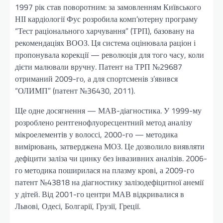
1997 рік став поворотним: за замовленням Київського
НІІ кардіології Фус розробила комп’ютерну програму
“Тест раціонального харчування” (ТРП), базовану на
рекомендаціях ВООЗ. Ця система оцінювала раціон і
пропонувала корекції — революція для того часу, коли
дієти малювали вручну. Патент на ТРП №29687
отриманий 2009-го, а для спортсменів з’явився
“ОЛИМП” (патент №36430, 2011).
Ще одне досягнення — МАВ-діагностика. У 1999-му
розроблено рентгенофлуоресцентний метод аналізу
мікроелементів у волоссі, 2000-го — методика
вимірювань, затверджена МОЗ. Це дозволило виявляти
дефіцити заліза чи цинку без інвазивних аналізів. 2006-
го методика поширилася на плазму крові, а 2009-го
патент №43818 на діагностику залізодефіцитної анемії
у дітей. Від 2001-го центри МАВ відкривалися в
Львові, Одесі, Болгарії, Грузії, Греції.