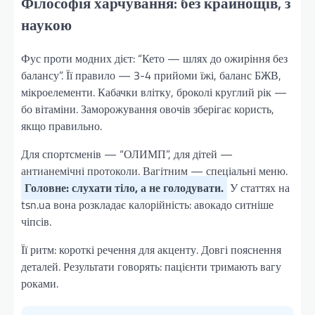
Філософія харчування: без крайнощів, з
наукою
Фус проти модних дієт: “Кето — шлях до ожиріння без
балансу”. Її правило — 3-4 прийоми їжі, баланс БЖВ,
мікроелементи. Кабачки влітку, броколі круглий рік —
бо вітаміни. Заморожування овочів зберігає користь,
якщо правильно.
Для спортсменів — “ОЛИМП”, для дітей —
антианемічні протоколи. Вагітним — спеціальні меню.
Головне: слухати тіло, а не голодувати.
У статтях на
tsn.ua вона розкладає калорійність: авокадо ситніше
чіпсів.
Її ритм: короткі речення для акценту. Довгі пояснення
деталей. Результати говорять: пацієнти тримають вагу
роками.