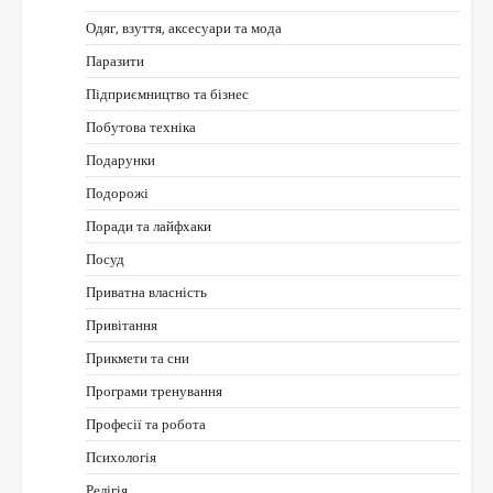
Одяг, взуття, аксесуари та мода
Паразити
Підприємництво та бізнес
Побутова техніка
Подарунки
Подорожі
Поради та лайфхаки
Посуд
Приватна власність
Привітання
Прикмети та сни
Програми тренування
Професії та робота
Психологія
Релігія