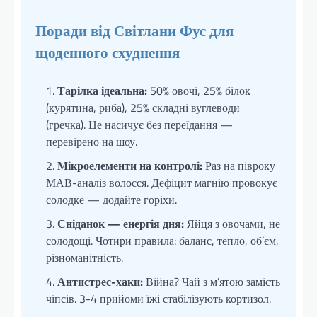
Поради від Світлани Фус для
щоденного схуднення
Тарілка ідеальна:
50% овочі, 25% білок
(курятина, риба), 25% складні вуглеводи
(гречка). Це насичує без переїдання —
перевірено на шоу.
Мікроелементи на контролі:
Раз на півроку
МАВ-аналіз волосся. Дефіцит магнію провокує
солодке — додайте горіхи.
Сніданок — енергія дня:
Яйця з овочами, не
солодощі. Чотири правила: баланс, тепло, об’єм,
різноманітність.
Антистрес-хаки:
Війна? Чай з м’ятою замість
чіпсів. 3-4 прийоми їжі стабілізують кортизол.