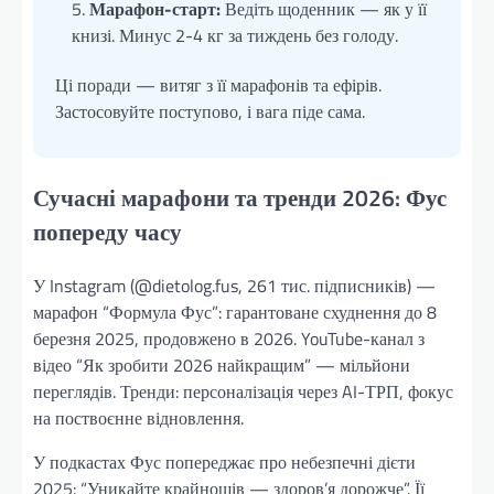
Марафон-старт:
Ведіть щоденник — як у її
книзі. Минус 2-4 кг за тиждень без голоду.
Ці поради — витяг з її марафонів та ефірів.
Застосовуйте поступово, і вага піде сама.
Сучасні марафони та тренди 2026: Фус
попереду часу
У Instagram (@dietolog.fus, 261 тис. підписників) —
марафон “Формула Фус”: гарантоване схуднення до 8
березня 2025, продовжено в 2026. YouTube-канал з
відео “Як зробити 2026 найкращим” — мільйони
переглядів. Тренди: персоналізація через AI-ТРП, фокус
на поствоєнне відновлення.
У подкастах Фус попереджає про небезпечні дієти
2025: “Уникайте крайнощів — здоров’я дорожче”. Її