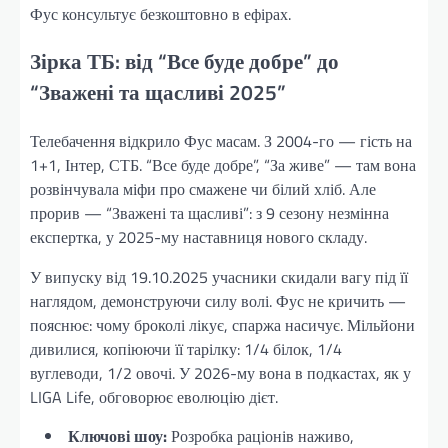
Фус консультує безкоштовно в ефірах.
Зірка ТБ: від “Все буде добре” до
“Зважені та щасливі 2025”
Телебачення відкрило Фус масам. З 2004-го — гість на
1+1, Інтер, СТБ. “Все буде добре”, “За живе” — там вона
розвінчувала міфи про смажене чи білий хліб. Але
прорив — “Зважені та щасливі”: з 9 сезону незмінна
експертка, у 2025-му наставниця нового складу.
У випуску від 19.10.2025 учасники скидали вагу під її
наглядом, демонструючи силу волі. Фус не кричить —
пояснює: чому броколі лікує, спаржа насичує. Мільйони
дивилися, копіюючи її тарілку: 1/4 білок, 1/4
вуглеводи, 1/2 овочі. У 2026-му вона в подкастах, як у
LIGA Life, обговорює еволюцію дієт.
Ключові шоу:
Розробка раціонів наживо,