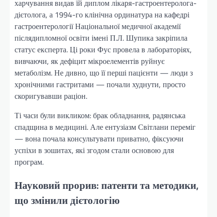
харчування видав їй диплом лікаря-гастроентеролога-
дієтолога, а 1994-го клінічна ординатура на кафедрі
гастроентерології Національної медичної академії
післядипломної освіти імені П.Л. Шупика закріпила
статус експерта. Ці роки Фус провела в лабораторіях,
вивчаючи, як дефіцит мікроелементів руйнує
метаболізм. Не дивно, що її перші пацієнти — люди з
хронічними гастритами — почали худнути, просто
скоригувавши раціон.
Ті часи були викликом: брак обладнання, радянська
спадщина в медицині. Але ентузіазм Світлани переміг
— вона почала консультувати приватно, фіксуючи
успіхи в зошитах, які згодом стали основою для
програм.
Науковий прорив: патенти та методики,
що змінили дієтологію