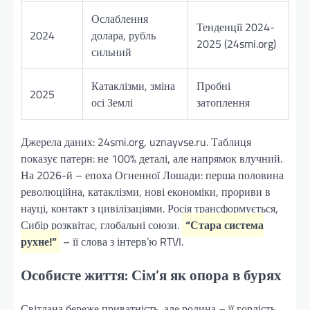
Ослаблення
Тенденції 2024-
2024
долара, рубль
2025 (24smi.org)
сильний
Катаклізми, зміна
Пробні
2025
осі Землі
затоплення
Джерела даних: 24smi.org, uznayvse.ru. Таблиця
показує патерн: не 100% деталі, але напрямок влучний.
На 2026-й – епоха Огненної Лошади: перша половина
революційна, катаклізми, нові економіки, прориви в
науці, контакт з цивілізаціями. Росія трансформується,
Сибір розквітає, глобальні союзи.
“Стара система
рухне!”
– її слова з інтерв’ю RTVI.
Особисте життя: Сім’я як опора в бурях
Світлана береже приватність, але родина – її гордість.