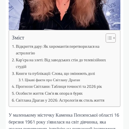
Зміст
Відкриття дару: Як хиромантія перетворилася на
астрологію
Кар’єра на злеті: Від заводських стін до телевізійних
студій
Книги та публікації: Слова, що змінюють долі
Цікаві факти про Світлану Драган
Прогнози Світлани: Таблиця точності та 2026 рік
Особисте життя: Сім’я як опора в бурях
Світлана Драган у 2026: Астрологія як стиль життя
У маленькому містечку Каменка Пензенської області 16
березня 1961 року з’явилася на світ дівчинка, яка
згодом перетворить інтуїцію на потужний інструмент