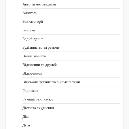
Авто та мототехніка
Алкоголь
Без категорії
Безпека
Бодибілдинг
Будівництво та ремонт
Ванна кімната
Відносини та дружба
Відпочинок
Військова техніка та військові теми
Гороскоп
Гуманітрані науки
Дієти та схуднення
Дім
Діти