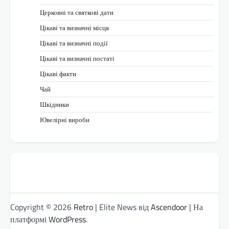
Церковні та святкові дати
Цікаві та визначні місця
Цікаві та визначні події
Цікаві та визначні постаті
Цікаві факти
Чай
Шкідники
Ювелірні вироби
Copyright © 2026
Retro
| Elite News від
Ascendoor
| На
платформі
WordPress
.