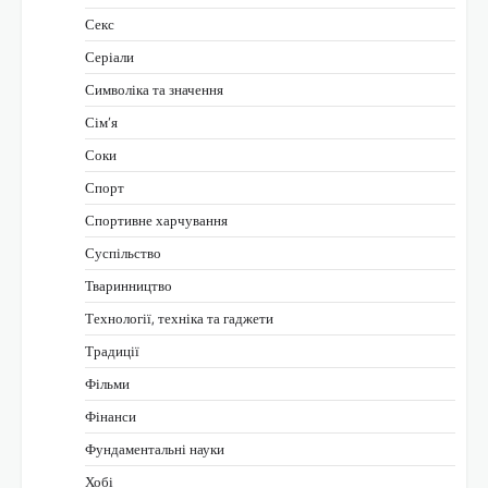
Секс
Серіали
Символіка та значення
Сім’я
Соки
Спорт
Спортивне харчування
Суспільство
Тваринництво
Технології, техніка та гаджети
Традиції
Фільми
Фінанси
Фундаментальні науки
Хобі