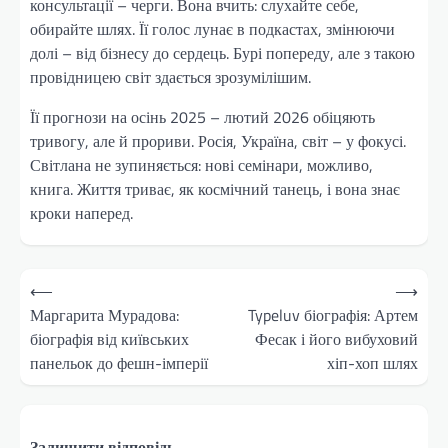
консультації – черги. Вона вчить: слухайте себе,
обирайте шлях. Її голос лунає в подкастах, змінюючи
долі – від бізнесу до сердець. Бурі попереду, але з такою
провідницею світ здається зрозумілішим.
Її прогнози на осінь 2025 – лютий 2026 обіцяють
тривогу, але й прориви. Росія, Україна, світ – у фокусі.
Світлана не зупиняється: нові семінари, можливо,
книга. Життя триває, як космічний танець, і вона знає
кроки наперед.
Навігація
⟵
⟶
записів
Маргарита Мурадова:
Typeluv біографія: Артем
біографія від київських
Фесак і його вибуховий
панельок до фешн-імперії
хіп-хоп шлях
Залишити відповідь