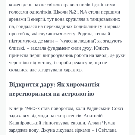
кожен день пахне свіжою травою полів і дзвінкими
голосами однолітків. Школи №2 і №4 стали першими
аренами її енергії: тут вона кружляла в танцювальних
па, гойдалася на перекладинах бодибілдингу й мріяла
про собак, які слухаються жесту. Родина, тепла й
підтримуюча, де мати – “чудесна людина”, як згадують
близькі, – заклала фундамент сили духу. Юність
принесла перші випробування: робота на заводі, де руки
черствіли від металу, і спроби режисури, що не
склалися, але загартували характер.
Відкриття дару: Як хиромантія
перетворилася на астрологію
Кінець 1980-х став поворотом, коли Радянський Союз
задихався від моди на екстрасенсів. Анатолій
Кашпіровський гіпнотизував екрани, Аллан Чумак
заряджав воду, Джуна лікувала зірками – і Світлана