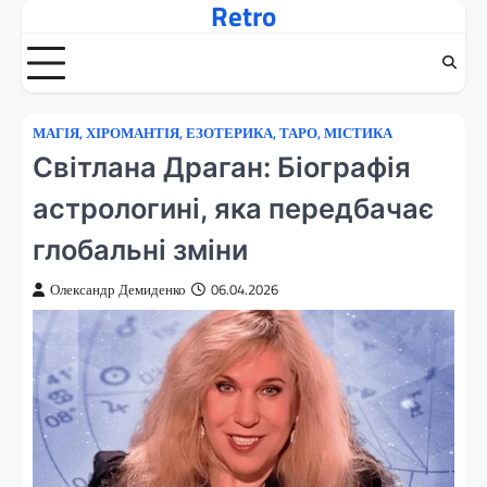
Retro
Перейти
до
вмісту
МАГІЯ, ХІРОМАНТІЯ, ЕЗОТЕРИКА, ТАРО, МІСТИКА
Світлана Драган: Біографія
астрологині, яка передбачає
глобальні зміни
Олександр Демиденко
06.04.2026