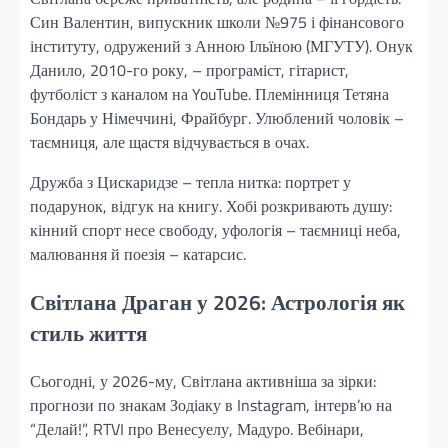
Син Валентин, випускник школи №975 і фінансового
інституту, одружений з Анною Ільїною (МГУТУ). Онук
Данило, 2010-го року, – програміст, гітарист,
футболіст з каналом на YouTube. Племінниця Тетяна
Бондарь у Німеччині, Фрайбург. Улюблений чоловік –
таємниця, але щастя відчувається в очах.
Дружба з Цискаридзе – тепла нитка: портрет у
подарунок, відгук на книгу. Хобі розкривають душу:
кінний спорт несе свободу, уфологія – таємниці неба,
малювання й поезія – катарсис.
Світлана Драган у 2026: Астрологія як
стиль життя
Сьогодні, у 2026-му, Світлана активніша за зірки:
прогнози по знакам Зодіаку в Instagram, інтерв’ю на
“Делай!”, RTVI про Венесуелу, Мадуро. Вебінари,