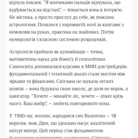
відчула поклик. “Я кончиками пальців відчувала, що
відбувається на відстані”, – зізнається вона в інтерв’ю.
Не містика, а просто прислух до себе, як пояснює
астрологиня. Почалося з хиромантії: ночі за книгами з
немовлям на руках, практика на знайомих. Потім
нумерологія з власною системою розрахунків.
Астрологія прийшла як кульмінація – точна,
математична наука для бізнесу й геополітики.
Самоосвіта доповнилася курсами в МІФІ для трейдерів:
фундаментальний і технічний аналіз стали мостом між
зірками та фінансами. Світлана не шукала легких
шляхів – вона будувала свою школу, де доля не вирок, а
навігатор. “Хочете – минайте ліс, хочете – лізьте крізь
нього. Ваш вибір”, – любить повторювати вона.
У 1990-му, восени, народився син Валентин – 18
вересня, знак Діви, що ідеально пасує аналітичній
натурі матері. Цей період став фундаментом:
балансуючи материнство з навчанням, Світлана