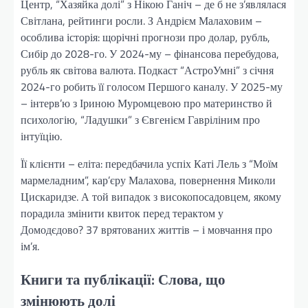
Центр, “Хазяйка долі” з Нікою Ганіч – де б не з’являлася
Світлана, рейтинги росли. З Андрієм Малаховим –
особлива історія: щорічні прогнози про долар, рубль,
Сибір до 2028-го. У 2024-му – фінансова перебудова,
рубль як світова валюта. Подкаст “АстроУмні” з січня
2024-го робить її голосом Першого каналу. У 2025-му
– інтерв’ю з Іриною Муромцевою про материнство й
психологію, “Ладушки” з Євгенієм Гавріліним про
інтуїцію.
Її клієнти – еліта: передбачила успіх Каті Лель з “Моїм
мармеладним”, кар’єру Малахова, повернення Миколи
Цискаридзе. А той випадок з високопосадовцем, якому
порадила змінити квиток перед терактом у
Домодєдово? 37 врятованих життів – і мовчання про
ім’я.
Книги та публікації: Слова, що
змінюють долі