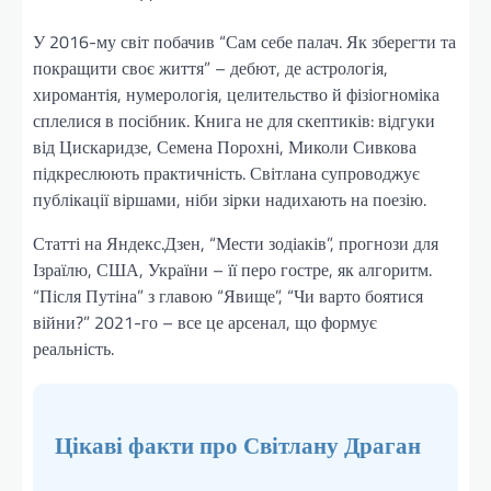
У 2016-му світ побачив “Сам себе палач. Як зберегти та
покращити своє життя” – дебют, де астрологія,
хиромантія, нумерологія, целительство й фізіогноміка
сплелися в посібник. Книга не для скептиків: відгуки
від Цискаридзе, Семена Порохні, Миколи Сивкова
підкреслюють практичність. Світлана супроводжує
публікації віршами, ніби зірки надихають на поезію.
Статті на Яндекс.Дзен, “Мести зодіаків”, прогнози для
Ізраїлю, США, України – її перо гостре, як алгоритм.
“Після Путіна” з главою “Явище”, “Чи варто боятися
війни?” 2021-го – все це арсенал, що формує
реальність.
Цікаві факти про Світлану Драган