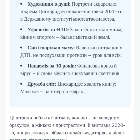
Художниця в душі:
Портрети аквареллю,
зокрема Цискаридзе; онлайн-виставка 2020-го
в Державному інституті мистецтвознавства.
Уфологія та НЛО:
Захоплення позаземним,
кінним спортом – баланс містики й землі.
Син ігнорував маму:
Валентин потрапив у
ДТП, не послухавши прогнози – урок для всіх.
Пандемія за 10 років:
Фінансова криза й
вірус – її слова збулися, шокувавши скептиків.
Дружба еліт:
Цискаридзе хвалить книгу;
Малахов – партнер по ефірах.
Ці штрихи роблять Світлану живою – не холодним
оракулом, а жінкою з пристрастями. Її виставка 2020-
го, попри локдаун, зібрала онлайн-аудиторію, а вірші
додають лірики прогнозам.