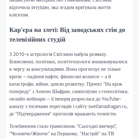
відточила інтуїцію, яка згодом врятувала життя
клієнтам.
Кар’єра на злеті: Від заводських стін до
телевізійних студій
З 2010-х астрологія Світлани набула розмаху.
Бізнесмени, політики, політтехнологи вишиковувалися
в чергу за консультаціями. Вона прогнозує не тільки
кризи – падіння нафти, фінансові колапси – а й
катастрофи, війни, цикли розвитку. Проект “На крок
попереду” з Анною Шафран, симпозіуми з геополітики,
онлайн-вебінари – її імперія розрослася до YouTube-
каналу з тисячами переглядів і сайту svetlanadragan.ru,
де “Підтвердження” прогнозів вражають точністю.
Телебачення стало трампліном. “Сьогодні ввечері”,
“Чоловіче/Жіноче” на Першому, “Настрій” на ТВ