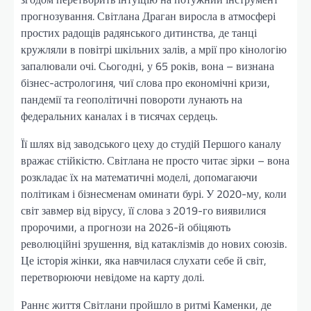
прогнозування. Світлана Драган виросла в атмосфері
простих радощів радянського дитинства, де танці
кружляли в повітрі шкільних залів, а мрії про кінологію
запалювали очі. Сьогодні, у 65 років, вона – визнана
бізнес-астрологиня, чиї слова про економічні кризи,
пандемії та геополітичні повороти лунають на
федеральних каналах і в тисячах сердець.
Її шлях від заводського цеху до студій Першого каналу
вражає стійкістю. Світлана не просто читає зірки – вона
розкладає їх на математичні моделі, допомагаючи
політикам і бізнесменам оминати бурі. У 2020-му, коли
світ завмер від вірусу, її слова з 2019-го виявилися
пророчими, а прогнози на 2026-й обіцяють
революційні зрушення, від катаклізмів до нових союзів.
Це історія жінки, яка навчилася слухати себе й світ,
перетворюючи невідоме на карту долі.
Раннє життя Світлани пройшло в ритмі Каменки, де