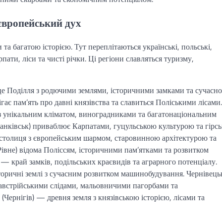
а європейський дух
а багатою історією. Тут переплітаються українські, польські,
пати, ліси та чисті річки. Ці регіони славляться туризму,
це Поділля з родючими землями, історичними замками та сучасн
гає пам’ять про давні князівства та славиться Поліськими лісами.
 з унікальним кліматом, виноградниками та багатонаціональним
ранківськ) приваблює Карпатами, гуцульською культурою та гірс
а столиця з європейським шармом, старовинною архітектурою та
Рівне) відома Поліссям, історичними пам’ятками та розвитком
 — край замків, подільських краєвидів та аграрного потенціалу.
оричні землі з сучасним розвитком машинобудування. Чернівець
 австрійськими слідами, мальовничими пагорбами та
(Чернігів) — древня земля з князівською історією, лісами та