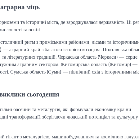
 аграрна міць
ноземи та історичні міста, де зароджувалася державність. Ці ре
исловості та освіті.
є столичний ритм з приміськими районами, лісами та історичним
 — аграрний край з багатою історією козацтва. Полтавська обла
 та літературних традицій. Черкаська область (Черкаси) — серце
потужним аграрним сектором. Житомирська область (Житомир) —
вості. Сумська область (Суми) — північний схід з історичними мі
а виклики сьогодення
ільні басейни та металургія, які формували економіку країни
адні трансформації, зберігаючи людський потенціал та культурну
й гігант з металургією, машинобудуванням та космічною галузз