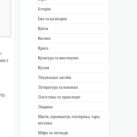
Історія
Їжа та кулінарія
Квіти
Космос
Краса
о
Культура та мистецтво
міст
Кухня
Лікувальні засоби
Література та книжки
тр,
Логістика та транспорт
Людина
Магія, хіромантія, езотерика, таро,
містика
Міфи та легенди