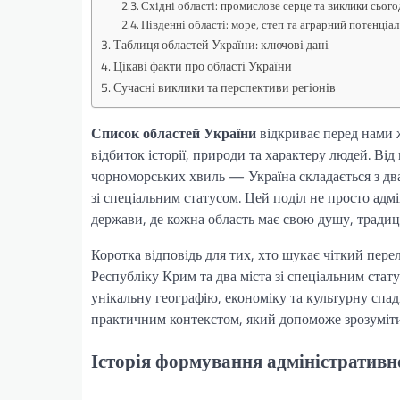
Східні області: промислове серце та виклики сьог
Південні області: море, степ та аграрний потенціал
Таблиця областей України: ключові дані
Цікаві факти про області України
Сучасні виклики та перспективи регіонів
Список областей України
відкриває перед нами ж
відбиток історії, природи та характеру людей. Від
чорноморських хвиль — Україна складається з дв
зі спеціальним статусом. Цей поділ не просто адмі
держави, де кожна область має свою душу, традиці
Коротка відповідь для тих, хто шукає чіткий пере
Республіку Крим та два міста зі спеціальним стат
унікальну географію, економіку та культурну спа
практичним контекстом, який допоможе зрозуміти 
Історія формування адміністративн