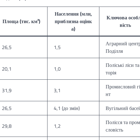
Населення (млн,
Ключова особ
Площа (тис. км²)
приблизна оцінк
вість
а)
Аграрний цент
26,5
1,5
Поділля
Поліські ліси та
20,1
1,0
торія
Промисловий гі
31,9
3,1
нт
26,5
4,1 (до змін)
Вугільний басе
Полісся та про
29,8
1,2
словість