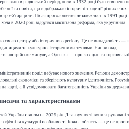
ереважно в радянський період, коли в 1932 році було створено п
губернії та повіти, що відображало історичні традиції різних епо
а Австро-Угорщини. Після проголошення незалежності в 1991 році
 хоча в 2020 році відбулася масштабна реформа, яка укрупнила
ю свого центру або історичного регіону. Це не випадковість — 
и одиницями та культурно-історичними землями. Наприклад,
е та австрійське минуле, а Одеська — про козацькі та торговельн
міністративний поділ набуває нового значення. Регіони демонст
 локальні економіки та зберігають культурну ідентичність. Розумі
на карті, а й усвідомлювати багатогранність України як держави
описами та характеристиками
ей України станом на 2026 рік. Для зручності вони згруповані з
графічні та культурні особливості. Кожна область — це не прост
одними скарбами та економічним потенціалом.