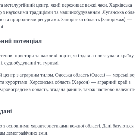
а металургійний центр, який переживає важкі часи. Харківська
тр з науковими традиціями та машинобудуванням. Луганська обла
єю та природними ресурсами. Запорізька область (Запоріжжя) —
і.
арний потенціал
пові простори та важливі порти, які здавна пов’язували країну 
і, суднобудуванні та туризмі.
 центр з аграрним тилом. Одеська область (Одеса) — морські во
та курортами. Херсонська область (Херсон) — аграрний край з
іровоградська область, згадана раніше, також частково належить
дані
 з основними характеристиками кожної області. Дані базуються
ям демографічних змін.