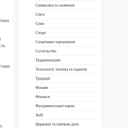
Символіка та значення
Сім’я
гіони
Соки
Спорт
и
Спортивне харчування
сть
Суспільство
Тваринництво
стами
Технології, техніка та гаджети
Традиції
Фільми
Фінанси
Фундаментальні науки
Хобі
Церковні та святкові дати
ю.