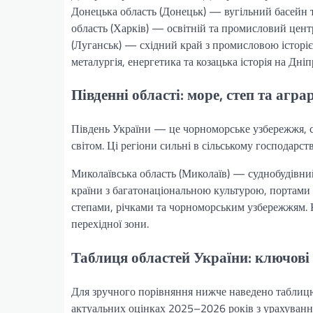
Донецька область (Донецьк) — вугільний басейн т
область (Харків) — освітній та промисловий цен
(Луганськ) — східний край з промисловою історі
металургія, енергетика та козацька історія на Дніпр
Південні області: море, степ та агр
Південь України — це чорноморське узбережжя, сте
світом. Ці регіони сильні в сільському господарств
Миколаївська область (Миколаїв) — суднобудівний
країни з багатонаціональною культурою, портами 
степами, річками та чорноморським узбережжям. К
перехідної зони.
Таблиця областей України: ключові 
Для зручного порівняння нижче наведено таблицю
актуальних оцінках 2025–2026 років з урахуванн