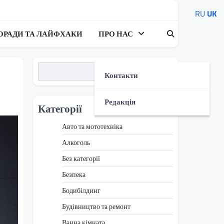
RU
UK
ОРАДИ ТА ЛАЙФХАКИ
ПРО НАС
Пошук
Контакти
Редакція
Категорії
Авто та мототехніка
Алкоголь
Без категорії
Безпека
Бодибілдинг
Будівництво та ремонт
Ванна кімната