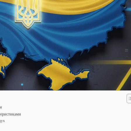
ни
теристиками
 дух