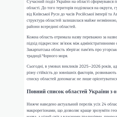
Сучасний поділ України на області сформувався п
області. До того територія поділялася на округи, 
від Київської Руси до часів Російської імперії т
структура областей залишилася майже незмінною,
райони всередині областей.
Кожна область отримала назву переважно за назво
підхід підкреслює зв’язок між адміністративним
Закарпатська область зберігає пам’ять про угорськ
традиції Чорного моря.
Сьогодні, в умовах викликів 2025–2026 років, ад
різну стійкість до зовнішніх факторів, розвивають
списку областей допомагає не лише орієнтуватися 
Повний список областей України з 
Нижче наведено актуальний перелік усіх 24 област
макрорегіонами, що дозволяє краще зрозуміти гео
назва, а цілий світ з власними традиціями, прир