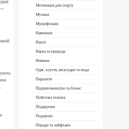
ерші
Мотивація для спорту
х —
Музика
Мультфільми
Навчання
такий
Напої
Наука та природа
і
Новини
Одяг, взуття, аксесуари та мода
рують
Паразити
ння
.
Підприємництво та бізнес
Побутова техніка
Подарунки
а
Подорожі
о
Поради та лайфхаки