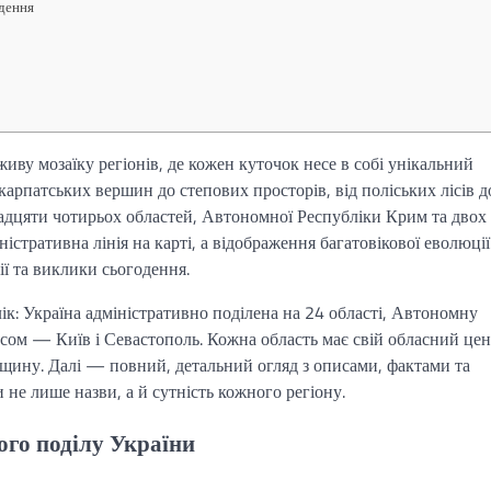
одення
иву мозаїку регіонів, де кожен куточок несе в собі унікальний
 карпатських вершин до степових просторів, від поліських лісів д
адцяти чотирьох областей, Автономної Республіки Крим та двох 
ністративна лінія на карті, а відображення багатовікової еволюції
ї та виклики сьогодення.
лік: Україна адміністративно поділена на 24 області, Автономну
усом — Київ і Севастополь. Кожна область має свій обласний цен
дщину. Далі — повний, детальний огляд з описами, фактами та
не лише назви, а й сутність кожного регіону.
ого поділу України