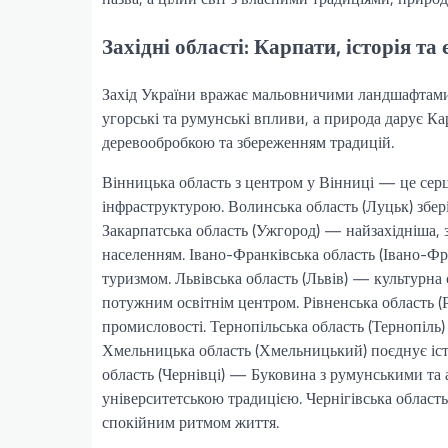
Західні області: Карпати, історія т
Захід України вражає мальовничими ландшафтами т
угорські та румунські впливи, а природа дарує Кар
деревообробкою та збереженням традицій.
Вінницька область з центром у Вінниці — це сер
інфраструктурою. Волинська область (Луцьк) збері
Закарпатська область (Ужгород) — найзахідніша,
населенням. Івано-Франківська область (Івано-Ф
туризмом. Львівська область (Львів) — культурн
потужним освітнім центром. Рівненська область (
промисловості. Тернопільська область (Тернопіль)
Хмельницька область (Хмельницький) поєднує іст
область (Чернівці) — Буковина з румунськими та
університетською традицією. Чернігівська область 
спокійним ритмом життя.