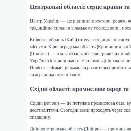
Центральні області: серце країни та
Центр України — це рівнинні простори, родючі чор
традиційно сильні в сільському господарстві, пром
Київська область (Київ) оточує столицю і поєдну
місцями. Кіровоградська область (Кропивницький)
(Полтава) — земля козацької слави, родючих полів
України з історичними пам’ятками, Дніпром та 
Полісся з лісами, річками та розвитком промисло
та аграрним потенціалом.
Східні області: промислове серце т
Східні регіони — це потужна промислова база, вуг
десятиліттями. Сьогодні вони проходять через скл
спадщину.
Дніпропетровська область (Дніпро) — промислови