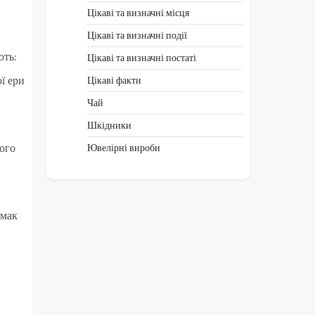
Цікаві та визначні місця
Цікаві та визначні події
ють:
Цікаві та визначні постаті
ої ери
Цікаві факти
Чай
Шкідники
ного
Ювелірні вироби
смак