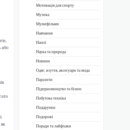
Мотивація для спорту
Музика
Мультфільми
Навчання
оти,
Напої
ь або
Наука та природа
Новини
Одяг, взуття, аксесуари та мода
Паразити
ів
Підприємництво та бізнес
гато
Побутова техніка
Подарунки
й
Подорожі
 як
Поради та лайфхаки