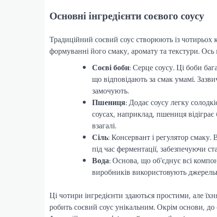
Основні інгредієнти соєвого соусу
Традиційний соєвий соус створюють із чотирьох к
формуванні його смаку, аромату та текстури. Ось 
Соєві боби
: Серце соусу. Ці боби ба
що відповідають за смак умамі. Зазви
замочують.
Пшениця
: Додає соусу легку солодкі
соусах, наприклад, пшениця відіграє 
взагалі.
Сіль
: Консервант і регулятор смаку. 
під час ферментації, забезпечуючи ст
Вода
: Основа, що об’єднує всі компо
виробників використовують джерельн
Ці чотири інгредієнти здаються простими, але їхн
робить соєвий соус унікальним. Окрім основи, до 