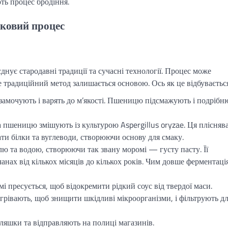
ють процес бродіння.
оковий процес
нує стародавні традиції та сучасні технології. Процес може
е традиційний метод залишається основою. Ось як це відбувається
 замочують і варять до м’якості. Пшеницю підсмажують і подрібн
та пшеницю змішують із культурою Aspergillus oryzae. Ця пліснява
ти білки та вуглеводи, створюючи основу для смаку.
ллю та водою, створюючи так звану моромі — густу пасту. Її
нах від кількох місяців до кількох років. Чим довше ферментація
мі пресується, щоб відокремити рідкий соус від твердої маси.
агрівають, щоб знищити шкідливі мікроорганізми, і фільтрують д
пляшки та відправляють на полиці магазинів.