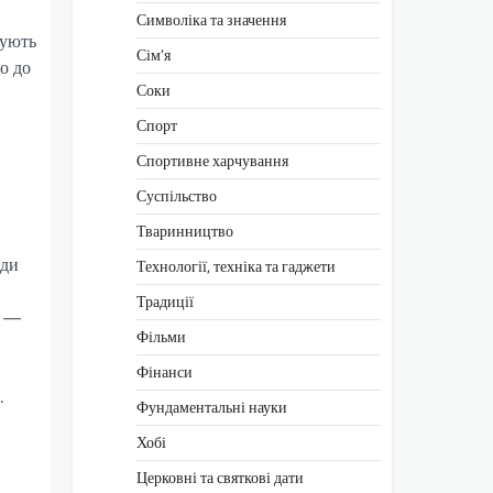
Символіка та значення
вують
Сім’я
о до
Соки
Спорт
Спортивне харчування
Суспільство
Тваринництво
иди
Технології, техніка та гаджети
Традиції
і —
Фільми
Фінанси
.
Фундаментальні науки
Хобі
Церковні та святкові дати