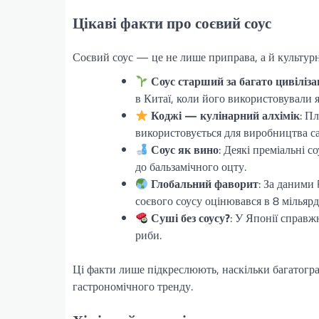
Цікаві факти про соєвий соус
Соєвий соус — це не лише приправа, а й культурни
Соус старший за багато цивіліза
в Китаї, коли його використовували я
Коджі — кулінарний алхімік
: П
використовується для виробництва сак
Соус як вино
: Деякі преміальні 
до бальзамічного оцту.
Глобальний фаворит
: За даними 
соєвого соусу оцінювався в 8 мільярд
Суші без соусу?
: У Японії справж
риби.
Ці факти лише підкреслюють, наскільки багатогра
гастрономічного тренду.