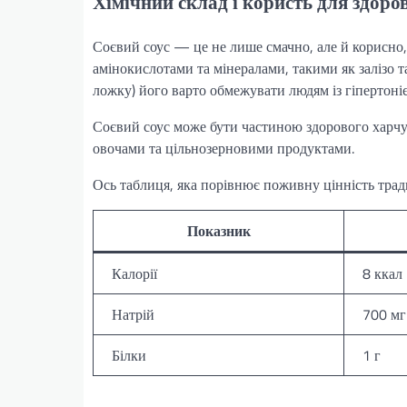
Хімічний склад і користь для здоров
Соєвий соус — це не лише смачно, але й корисно,
амінокислотами та мінералами, такими як залізо т
ложку) його варто обмежувати людям із гіпертоні
Соєвий соус може бути частиною здорового харчув
овочами та цільнозерновими продуктами.
Ось таблиця, яка порівнює поживну цінність тради
Показник
Калорії
8 ккал
Натрій
700 мг
Білки
1 г