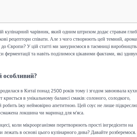
ій кулінарний чарівник, який одним штрихом додає стравам гли
кові рецептори співати. Але з чого створюють цей темний, аром
ї до Європи? У цій статті ми зануриємося в таємниці виробництв
си ферментації та навіть поділимося цікавими фактами, які здиву
ий особливий?
одилася в Китаї понад 2500 років тому і згодом завоювала кухн
ет криється в унікальному балансі смаків: солоного, солодкого,
ий робить їжу неймовірно апетитною. Цей соус не лише підкресл
і, смажена локшина чи маринад для м’яса.
оцесі, коли мікроорганізми перетворюють прості інгредієнти на
и лежать в основі цього кулінарного дива? Давайте розберемося.