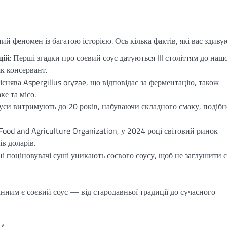
й феномен із багатою історією. Ось кілька фактів, які вас здиву
цій
: Перші згадки про соєвий соус датуються III століттям до наш
к консервант.
ліснява Aspergillus oryzae, що відповідає за ферментацію, також
е та місо.
соуси витримують до 20 років, набуваючи складного смаку, подіб
Food and Agriculture Organization, у 2024 році світовий ринок
ів доларів.
ні поціновувачі суші уникають соєвого соусу, щоб не заглушити 
нним є соєвий соус — від стародавньої традиції до сучасного