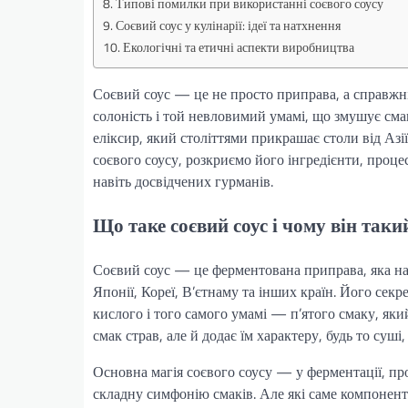
Типові помилки при використанні соєвого соусу
Соєвий соус у кулінарії: ідеї та натхнення
Екологічні та етичні аспекти виробництва
Соєвий соус — це не просто приправа, а справжн
солоність і той невловимий умамі, що змушує сма
еліксир, який століттями прикрашає столи від Азі
соєвого соусу, розкриємо його інгредієнти, проце
навіть досвідчених гурманів.
Що таке соєвий соус і чому він так
Соєвий соус — це ферментована приправа, яка нар
Японії, Кореї, В’єтнаму та інших країн. Його секр
кислого і того самого умамі — п’ятого смаку, як
смак страв, але й додає їм характеру, будь то суш
Основна магія соєвого соусу — у ферментації, пр
складну симфонію смаків. Але які саме компонент