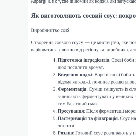
Aspergillus oryzae (відомий як коджі), які запуска
Як виготовляють соєвий соус: покр
Виробництво соವ
Створення соєвого соусу — це мистецтво, яке поєд
варіюватися залежно від регіону та виробника, ал
Підготовка інгредієнтів
: Соєві боби
щоб посилити аромат.
Введення коджі
: Варені соєві боби 
відома як коджі, починає розщеплюва
Ферментація
: Суміш змішують із сі
залишають ферментувати у великих ча
тим багатший смак.
Пресування
: Після ферментації моро
Пастеризація та фільтрація
: Соус н
чистоти.
Розлив
: Готовий соус розливають у 