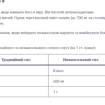
’я
 якщо вживати його в міру. Він багатий антиоксидантами,
а магній. Однак через високий вміст натрію (до 700 мг на столов
єю.
ання, якщо вибирати низькосольові варіанти та комбінувати йог
ційного та низькосольового соєвого соусу (на 1 ст. ложку):
Традиційний соус
Низькосольовий соус
8 ккал
400 мг
1 г