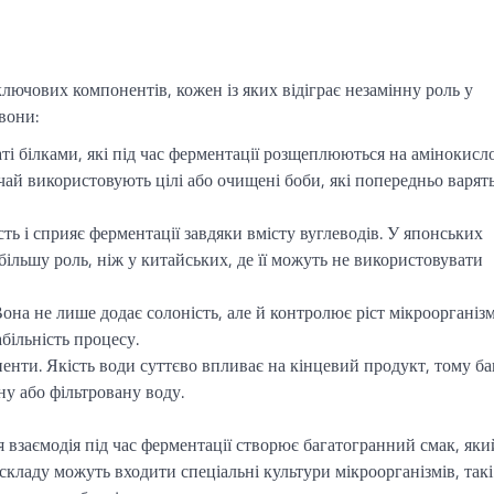
лючових компонентів, кожен із яких відіграє незамінну роль у
вони:
гаті білками, які під час ферментації розщеплюються на амінокисл
чай використовують цілі або очищені боби, які попередньо варят
сть і сприяє ферментації завдяки вмісту вуглеводів. У японських
більшу роль, ніж у китайських, де її можуть не використовувати
Вона не лише додає солоність, але й контролює ріст мікроорганізм
абільність процесу.
ненти. Якість води суттєво впливає на кінцевий продукт, тому ба
у або фільтровану воду.
я взаємодія під час ферментації створює багатогранний смак, яки
складу можуть входити спеціальні культури мікроорганізмів, такі