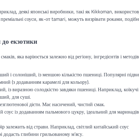
приклад, деякі японські виробники, такі як Kikkoman, використо
 преміальні соуси, як-от tamari, можуть визрівати роками, подібн
и до екзотики
маків, яка варіюється залежно від регіону, інгредієнтів і методів
тіший і солоніший, із меншою кількістю пшениці. Популярні підв
емний (з додаванням карамелі для кольору).
ий, із виразною солодкістю завдяки пшениці. Наприклад, коїкуч
іший, для суші.
безглютенової дієти. Має насичений, чистий смак.
ий соус із додаванням пальмового цукру, ідеальний для маринадів
бір залежить від страви. Наприклад, світлий китайський соус
рі додасть глибини грильованому м’ясу.