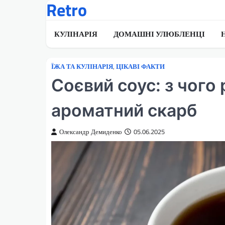
Retro
Перейти
до
вмісту
КУЛІНАРІЯ
ДОМАШНІ УЛЮБЛЕНЦІ
ЇЖА ТА КУЛІНАРІЯ
,
ЦІКАВІ ФАКТИ
Соєвий соус: з чого
ароматний скарб
Олександр Демиденко
05.06.2025