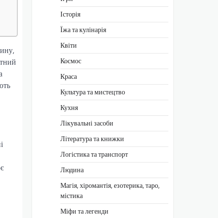
Історія
Їжа та кулінарія
Квіти
бину,
Космос
атний
а
Краса
ють
Культура та мистецтво
Кухня
Лікувальні засоби
Література та книжки
і
Логістика та транспорт
ює
Людина
Магія, хіромантія, езотерика, таро,
містика
Міфи та легенди