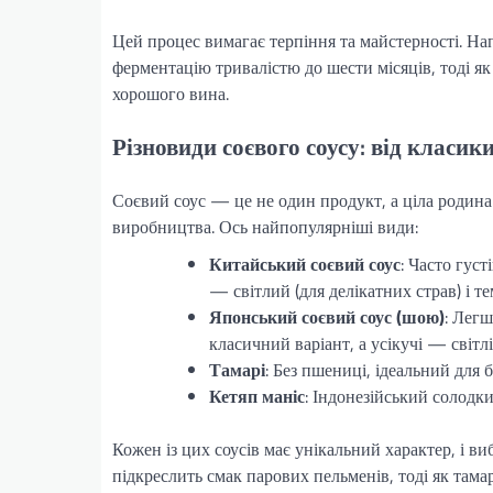
Цей процес вимагає терпіння та майстерності. На
ферментацію тривалістю до шести місяців, тоді як
хорошого вина.
Різновиди соєвого соусу: від класик
Соєвий соус — це не один продукт, а ціла родина с
виробництва. Ось найпопулярніші види:
Китайський соєвий соус
: Часто гус
— світлий (для делікатних страв) і т
Японський соєвий соус (шою)
: Легш
класичний варіант, а усікучі — світл
Тамарі
: Без пшениці, ідеальний для 
Кетяп маніс
: Індонезійський солодк
Кожен із цих соусів має унікальний характер, і ви
підкреслить смак парових пельменів, тоді як тама