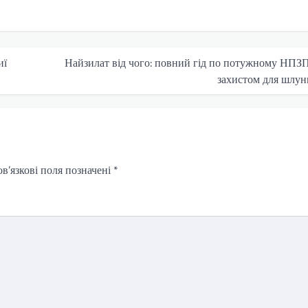
иї
Найзилат від чого: повний гід по потужному НПЗП
захистом для шлун
в’язкові поля позначені
*