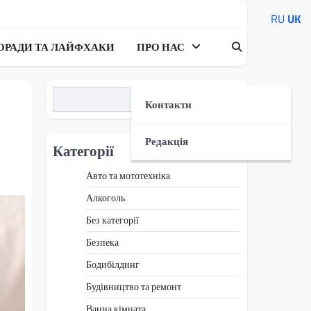
RU
UK
ОРАДИ ТА ЛАЙФХАКИ
ПРО НАС
Пошук
Контакти
Редакція
Категорії
Авто та мототехніка
Алкоголь
Без категорії
Безпека
Бодибілдинг
Будівництво та ремонт
Ванна кімната