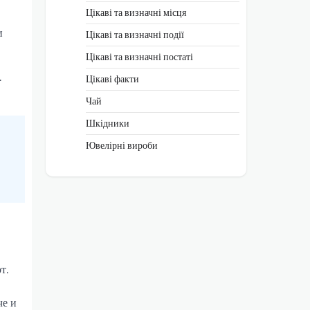
Цікаві та визначні місця
и
Цікаві та визначні події
Цікаві та визначні постаті
.
Цікаві факти
Чай
Шкідники
Ювелірні вироби
т.
че и