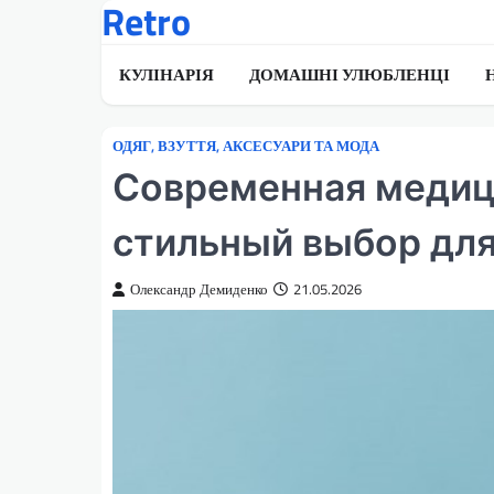
Retro
Перейти
до
вмісту
КУЛІНАРІЯ
ДОМАШНІ УЛЮБЛЕНЦІ
ОДЯГ, ВЗУТТЯ, АКСЕСУАРИ ТА МОДА
Современная медици
стильный выбор для
Олександр Демиденко
21.05.2026