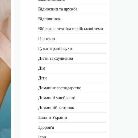
Відносини та дружба
Відпочинок
Військова техніка та військові теми
Гороскоп
Гуманітрані науки
Дієти та схуднення
Дім
Діти
Домашнє господарство
Домашні улюбленці
Домашній затишок
Закони України
Здоров'я
Ігри