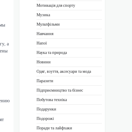
Мотивація для спорту
Музика
Мультфільми
емы
Навчання
Напої
гу, а
мены
Наука та природа
Новини
Одяг, взуття, аксесуари та мода
Паразити
Підприємництво та бізнес
Побутова техніка
жению
Подарунки
Подорожі
ят
Поради та лайфхаки