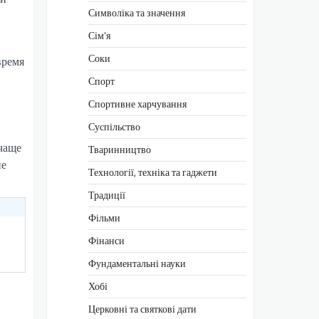
Символіка та значення
Сім’я
Соки
время
Спорт
Спортивне харчування
Суспільство
чаще
Тваринництво
не
Технології, техніка та гаджети
Традиції
Фільми
Фінанси
Фундаментальні науки
Хобі
Церковні та святкові дати