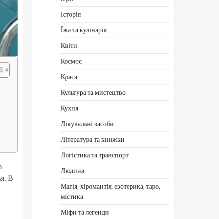
Історія
Їжа та кулінарія
Квіти
Космос
Краса
Культура та мистецтво
Кухня
Лікувальні засоби
Література та книжки
Логістика та транспорт
а
Людина
я. В
Магія, хіромантія, езотерика, таро,
містика
Міфи та легенди