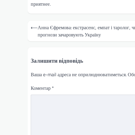
приятнее.
Навігація
⟵
Анна Єфремова: екстрасенс, емпат і таролог, ч
записів
прогнози зачаровують Україну
Залишити відповідь
Ваша e-mail адреса не оприлюднюватиметься.
Обо
Коментар
*