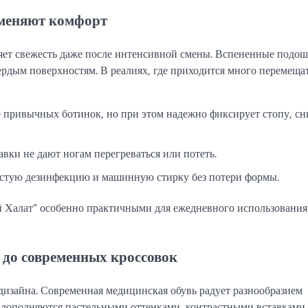
 меняют комфорт
яет свежесть даже после интенсивной смены. Вспененные подош
рдым поверхностям. В реалиях, где приходится много перемеща
 привычных ботинок, но при этом надежно фиксирует стопу, с
ки не дают ногам перегреваться или потеть.
тую дезинфекцию и машинную стирку без потери формы.
й Халат” особенно практичными для ежедневного использования
о до современных кроссовок
дизайна. Современная медицинская обувь радует разнообразием
а дополняются пастельными оттенками, контрастными вставками