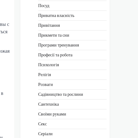
Посуд
Приватна власність
вы с
Привітання
ться
Прикмети та сни
Програми тренування
нижая
Професії та робота
Психологія
Релігія
Розваги
 в
Садівництво та рослини
Сантехніка
Своїми руками
Секс
Серіали
 и