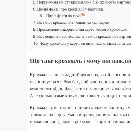
Порівняння вмісту крохмалю в різних сортах картопл
Цікаві факти про крохмаль у картоплі
Цікаві факти по темі:
Як вміст крохмалю впливає на кулінарію
Промислове використання картопляного крохмалю
Як зменшити або збільшити вміст крохмалю в картоп
Чому крохмаль у картоплі викликає стільки запитан
Що таке крохмаль і чому він важли
Крохмаль – це складний вуглевод, який є основни
накопичується в бульбах, роблячи їх поживними т
компонент відповідає за текстуру пюре, хрусткість
Але скільки саме крохмалю ховається в цих неприм
Крохмаль у картоплі становить значну частину сух
залежно від сорту, умов вирощування та навіть сп
промисловості, адже крохмаль із картоплі викори