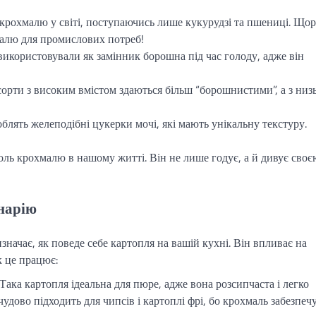
крохмалю у світі, поступаючись лише кукурудзі та пшениці. Щор
алю для промислових потреб!
використовували як замінник борошна під час голоду, адже він
сорти з високим вмістом здаються більш “борошнистими”, а з низ
блять желеподібні цукерки мочі, які мають унікальну текстуру.
оль крохмалю в нашому житті. Він не лише годує, а й дивує своє
нарію
значає, як поведе себе картопля на вашій кухні. Він впливає на
як це працює:
Така картопля ідеальна для пюре, адже вона розсипчаста і легко
удово підходить для чипсів і картоплі фрі, бо крохмаль забезпеч