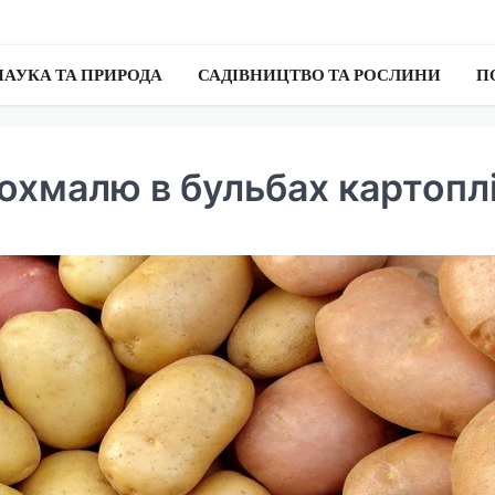
НАУКА ТА ПРИРОДА
САДІВНИЦТВО ТА РОСЛИНИ
П
рохмалю в бульбах картопл