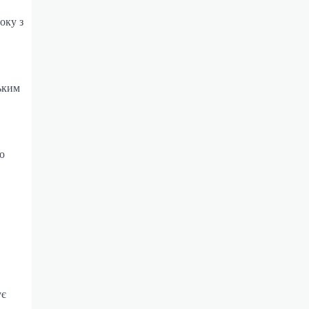
оку з
ьким
ю
ує