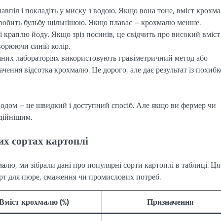
авпіл і покладіть у миску з водою. Якщо вона тоне, вміст крохм
 робить бульбу щільнішою. Якщо плаває – крохмалю менше.
і краплю йоду. Якщо зріз посинів, це свідчить про високий вміст
ворюючи синій колір.
аних лабораторіях використовують гравіметричний метод або
чення відсотка крохмалю. Це дорого, але дає результат із похиб
йодом – це швидкий і доступний спосіб. Але якщо ви фермер чи
дійнішим.
их сортах картоплі
малю, ми зібрали дані про популярні сорти картоплі в таблиці. Ця
рт для пюре, смаження чи промислових потреб.
Вміст крохмалю (%)
Призначення