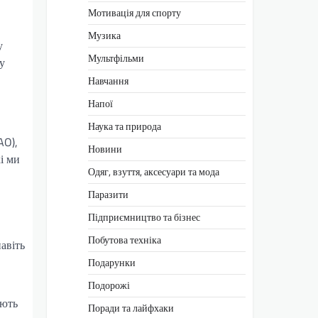
Мотивація для спорту
Музика
у
Мультфільми
у
Навчання
Напої
Наука та природа
AO),
Новини
і ми
Одяг, взуття, аксесуари та мода
Паразити
Підприємництво та бізнес
Побутова техніка
авіть
Подарунки
Подорожі
ають
Поради та лайфхаки