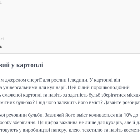
і
лі
ь
вий у картоплі
м джерелом енергії для рослин і людини. У картоплі він
а універсальними для кулінарії. Цей білий порошкоподібний
 смаженої картоплі та навіть за здатність бульб зберігатися місяц
ітних бульбах? І від чого залежить його вміст? Давайте розбира
ої речовини бульби. Зазвичай його вміст коливається від 10% до
особу зберігання. Ця цифра важлива не лише для кухарів, але й д
стовують у виробництві паперу, клею, текстилю та навіть космет