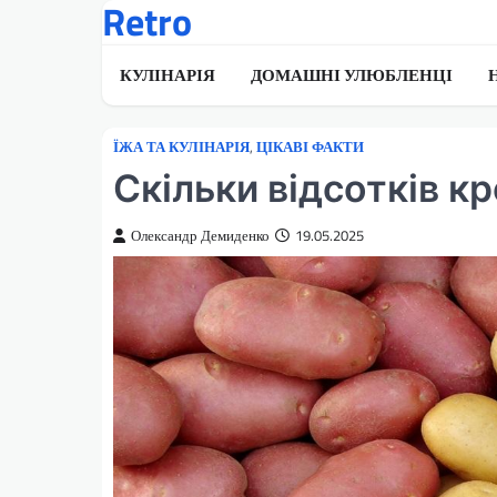
Retro
Перейти
до
вмісту
КУЛІНАРІЯ
ДОМАШНІ УЛЮБЛЕНЦІ
ЇЖА ТА КУЛІНАРІЯ
,
ЦІКАВІ ФАКТИ
Скільки відсотків к
Олександр Демиденко
19.05.2025