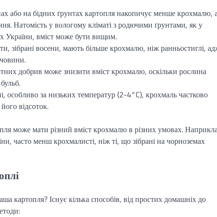
ах або на бідних ґрунтах картопля накопичує менше крохмалю, 
ня. Натомість у вологому кліматі з родючими ґрунтами, як у
ях України, вміст може бути вищим.
ти, зібрані восени, мають більше крохмалю, ніж ранньостиглі, ад
човини.
тних добрив може знизити вміст крохмалю, оскільки рослина
 бульб.
, особливо за низьких температур (2-4°C), крохмаль частково
його відсоток.
пля може мати різний вміст крохмалю в різних умовах. Наприкла
ни, часто менш крохмалисті, ніж ті, що зібрані на чорноземах
оплі
ваша картопля? Існує кілька способів, від простих домашніх до
етоди: