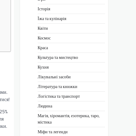
Історія
Їжа та кулінарія
Квіти
Космос
Краса
Культура та мистецтво
Кухня
Лікувальні засоби
Література та книжки
ями.
Логістика та транспорт
тися!
Людина
 25%
Магія, хіромантія, езотерика, таро,
ля
містика
ики.
Міфи та легенди