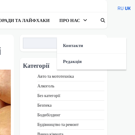
RU
UK
ОРАДИ ТА ЛАЙФХАКИ
ПРО НАС
Пошук
Контакти
і
Редакція
Категорії
Авто та мототехніка
Алкоголь
Без категорії
Безпека
Бодибілдинг
Будівництво та ремонт
Ванна кімната