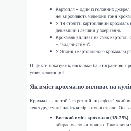
Картопля – один із головних джерел 
неї виробляють мільйони тонн крохм
У 19 столітті картопляний крохмаль 
дешевший і легший у зберіганні.
Крохмаль впливає на смак картоплі: 
– “водянистими”.
У Японії з картопляного крохмалю ро
Ці факти показують, наскільки багатогранною є р
універсальністю!
Як вміст крохмалю впливає на кулі
Крохмаль – це той “секретний інгредієнт”, який ви
текстуру, смак і навіть колір готової страви. Ось 
Високий вміст крохмалю (18-25%).
вбирає масло чи молоко. Також вона ч