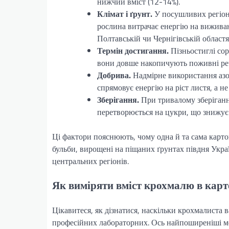
нижчий вміст (12-14%).
Клімат і ґрунт.
У посушливих регіон
рослина витрачає енергію на виживан
Полтавській чи Чернігівській област
Термін достигання.
Пізньостиглі сор
вони довше накопичують поживні ре
Добрива.
Надмірне використання азо
спрямовує енергію на ріст листя, а не
Зберігання.
При тривалому зберіганні
перетворюється на цукри, що знижує 
Ці фактори пояснюють, чому одна й та сама карто
бульби, вирощені на піщаних ґрунтах півдня Украї
центральних регіонів.
Як виміряти вміст крохмалю в карт
Цікавитеся, як дізнатися, наскільки крохмалиста 
професійних лабораторних. Ось найпоширеніші м