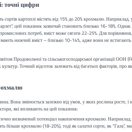
і: точні цифри
ь сортів картоплі містять від 15% до 20% крохмалю. Наприклад, 
карлет”, цей показник зазвичай становить близько 16-18%. Однак 
промислових потреб, вміст може сягати 22-25%. Для порівняння,
і, мають нижчий вміст – близько 10-14%, адже вони не встигають
вітом Продовольчої та сільськогосподарської організації ООН (F
 культур. Точний відсоток залежить від багатьох факторів, про як
крохмалю
ина. Вона змінюється залежно від умов, у яких рослина росте, і н
актори, які впливають на цей показник:
тично визначений потенціал накопичення крохмалю. Наприклад,
тять більше крохмалю (18-20%), тоді як салатні сорти, як “Гала”, м