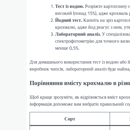
Тест із водою.
Розріжте картоплину н
високий (понад 15%), адже крохмаль
Йодний тест.
Капніть на зріз картопл
крохмалю, адже йод реагує з ним, ут
Лабораторний аналіз.
У спеціалізов
спектрофотометрію для точного визна
менше 0,5%.
Для домашнього використання тест із водою або 
виробник чипсів, лабораторний аналіз буде найна
Порівняння вмісту крохмалю в різн
Щоб краще зрозуміти, як відрізняється вміст крох
інформація допоможе вам вибрати правильний со
Сорт