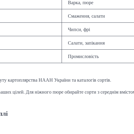
Варка, пюре
Смаження, салати
Чипси, фрі
Салати, запікання
Промисловість
туту картоплярства НААН України та каталогів сортів.
ваших цілей. Для ніжного пюре обирайте сорти з середнім вмісто
плі