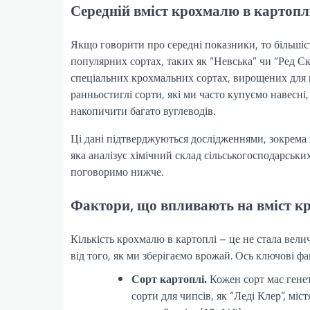
Середній вміст крохмалю в картопл
Якщо говорити про середні показники, то більшіст
популярних сортах, таких як “Невська” чи “Ред С
спеціальних крохмальних сортах, вирощених для 
ранньостиглі сорти, які ми часто купуємо навесн
накопичити багато вуглеводів.
Ці дані підтверджуються дослідженнями, зокрема з
яка аналізує хімічний склад сільськогосподарських
поговоримо нижче.
Фактори, що впливають на вміст 
Кількість крохмалю в картоплі – це не стала велич
від того, як ми зберігаємо врожай. Ось ключові ф
Сорт картоплі.
Кожен сорт має гене
сорти для чипсів, як “Леді Клер”, міс