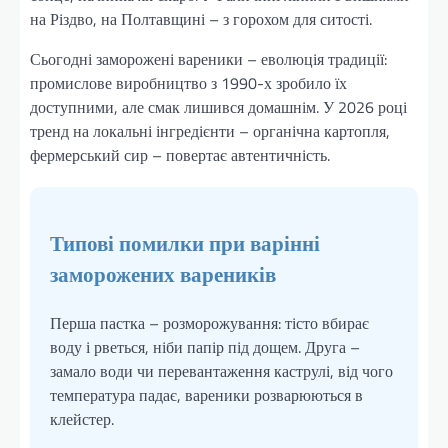
на Різдво, на Полтавщині – з горохом для ситості.
Сьогодні заморожені вареники – еволюція традиції:
промислове виробництво з 1990-х зробило їх
доступними, але смак лишився домашнім. У 2026 році
тренд на локальні інгредієнти – органічна картопля,
фермерський сир – повертає автентичність.
Типові помилки при варінні
заморожених вареників
Перша пастка – розморожування: тісто вбирає
воду і рветься, ніби папір під дощем. Друга –
замало води чи перевантаження каструлі, від чого
температура падає, вареники розварюються в
клейстер.