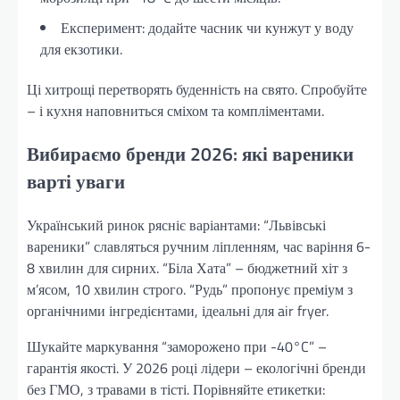
Експеримент: додайте часник чи кунжут у воду
для екзотики.
Ці хитрощі перетворять буденність на свято. Спробуйте
– і кухня наповниться сміхом та компліментами.
Вибираємо бренди 2026: які вареники
варті уваги
Український ринок рясніє варіантами: “Львівські
вареники” славляться ручним ліпленням, час варіння 6-
8 хвилин для сирних. “Біла Хата” – бюджетний хіт з
м’ясом, 10 хвилин строго. “Рудь” пропонує преміум з
органічними інгредієнтами, ідеальні для air fryer.
Шукайте маркування “заморожено при -40°C” –
гарантія якості. У 2026 році лідери – екологічні бренди
без ГМО, з травами в тісті. Порівняйте етикетки: