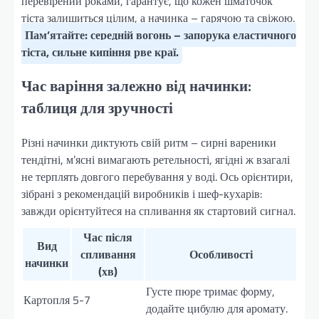
перевірений роками, гарантує, що кожен шматочок
тіста залишиться цілим, а начинка – гарячою та свіжою.
Пам’ятайте: середній вогонь – запорука еластичного
тіста, сильне кипіння рве краї.
Час варіння залежно від начинки:
таблиця для зручності
Різні начинки диктують свій ритм – сирні вареники
тендітні, м’ясні вимагають ретельності, ягідні ж взагалі
не терплять довгого перебування у воді. Ось орієнтири,
зібрані з рекомендацій виробників і шеф-кухарів:
завжди орієнтуйтеся на спливання як стартовий сигнал.
Час після
Вид
спливання
Особливості
начинки
(хв)
Густе пюре тримає форму,
Картопля
5-7
додайте цибулю для аромату.