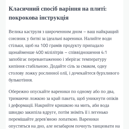
Класичний спосіб варіння на плиті:
покрокова інструкція
Велика каструля з широченним дном – ваш найкращий
союзник у битві за ідеальні вареники. Налийте води
стільки, щоб на 100 грамів продукту припадало
щонайменше 400 мілілітрів – співвідношення 4:1
запобігає перевантаженню і зберігає температуру
кипіння стабільною. Додайте сіль за смаком, одну
столову ложку рослинної олії, і дочекайтеся бурхливого
булькотіння.
Обережно опускайте вареники по одному або по два,
тримаючи ложкою за край пакета, щоб уникнути опіків
і деформації. Накрийте кришкою на мить, аби вода
швидко закипіла вдруге, потім зніміть її і легенько
перемішайте дерев’яною лопаткою. Вареники
опустяться на дно, але незабаром почнуть танцювати на