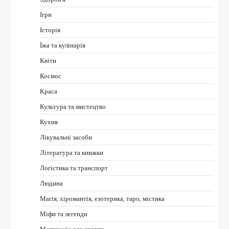
Ігри
Історія
Їжа та кулінарія
Квіти
Космос
Краса
Культура та мистецтво
Кухня
Лікувальні засоби
Література та книжки
Логістика та транспорт
Людина
Магія, хіромантія, езотерика, таро, містика
Міфи та легенди