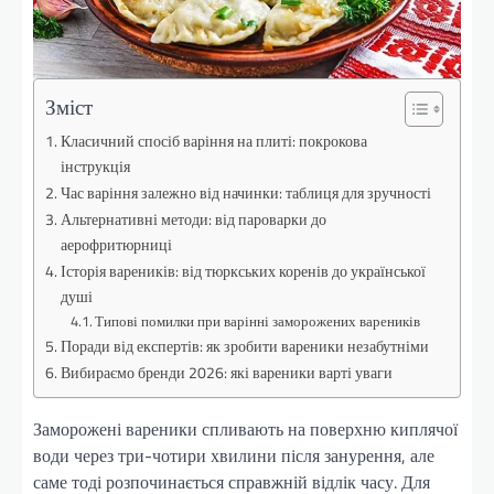
Зміст
Класичний спосіб варіння на плиті: покрокова
інструкція
Час варіння залежно від начинки: таблиця для зручності
Альтернативні методи: від пароварки до
аерофритюрниці
Історія вареників: від тюркських коренів до української
душі
Типові помилки при варінні заморожених вареників
Поради від експертів: як зробити вареники незабутніми
Вибираємо бренди 2026: які вареники варті уваги
Заморожені вареники спливають на поверхню киплячої
води через три-чотири хвилини після занурення, але
саме тоді розпочинається справжній відлік часу. Для