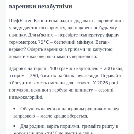
вареники незабутніми
Шеф Євген Клопотенко радить додавати лавровий лист
у воду для тонкого аромату, що підкреслює будь-яку
начинку. Для м’ясних – перевірте температуру фаршу
термометром: 75°C – безпечний мінімум. Веган-
варіант? Оберіть вареники з грибами чи капустою,
додайте кокосову олію замість вершкового.
Здоров’я на тарілці: 100 грамів з картоплею – 200 ккал,
з сиром – 250, багатих на білок і вуглеводи. Подавайте
з йогуртом замість сметани для легкості. У 2026 році
популярні начинки з гарбуза чи шпинату – сезонні,
низькокалорійні.
Обсушіть вареники паперовим рушником перед
заправкою – масло краще вбереться.
Для родини: варіть порціями, тримайте решту в
морозилці при -18°C до шести місяців.