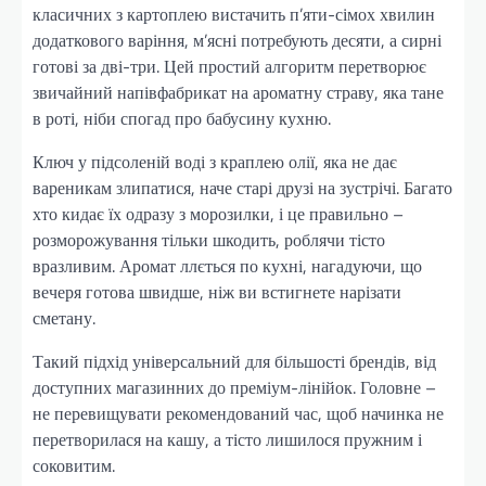
класичних з картоплею вистачить п’яти-сімох хвилин
додаткового варіння, м’ясні потребують десяти, а сирні
готові за дві-три. Цей простий алгоритм перетворює
звичайний напівфабрикат на ароматну страву, яка тане
в роті, ніби спогад про бабусину кухню.
Ключ у підсоленій воді з краплею олії, яка не дає
вареникам злипатися, наче старі друзі на зустрічі. Багато
хто кидає їх одразу з морозилки, і це правильно –
розморожування тільки шкодить, роблячи тісто
вразливим. Аромат ллється по кухні, нагадуючи, що
вечеря готова швидше, ніж ви встигнете нарізати
сметану.
Такий підхід універсальний для більшості брендів, від
доступних магазинних до преміум-лінійок. Головне –
не перевищувати рекомендований час, щоб начинка не
перетворилася на кашу, а тісто лишилося пружним і
соковитим.