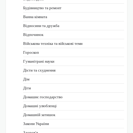
Будівництво та ремонт
Ванна кімната
Відносини та дружба
Відпочинок
Військова техніка та військові теми
Гороскоп
Гуманітрані науки
Дієти та схуднення
Дім
Діти
Домашнє господарство
Домашні улюбленці
Домашній затишок
Закони України
Здоров'я