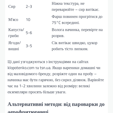
Ніжна текстура, не
Сир
2-3
переварюйте – сир витікає.
Фарш повинен прогрітися до
М’ясо
10
75°C всередині.
Капуста/
Волога начинка, перевірте на
5-6
гриби
розрив.
Ягоди/
Сік витікає швидко, цукор
3-5
вишні
робить тісто липким.
Ці дані узгоджуються з інструкціями на сайтах
klopotenko.com та tsn.ua. Якщо вареники домашні чи
від маловідомого бренду, розріжте один на пробу –
начинка має бути гарячою, без сирих ділянок. Варіюйте
час на 1-2 хвилини залежно від розміру: великі
екземпляри просять більше уваги.
Альтернативні методи: від пароварки до
аерофритюрниці