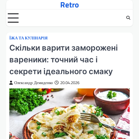
Retro
Перейти
до
вмісту
ЇЖА ТА КУЛІНАРІЯ
Скільки варити заморожені
вареники: точний час і
секрети ідеального смаку
Олександр Демиденко
20.04.2026