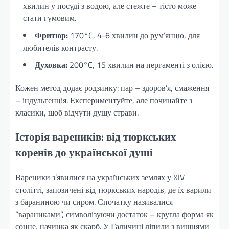
хвилин у посуді з водою, але стежте – тісто може
стати гумовим.
Фритюр:
170°C, 4-6 хвилин до рум’янцю, для
любителів контрасту.
Духовка:
200°C, 15 хвилин на пергаменті з олією.
Кожен метод додає родзинку: пар – здоров’я, смаження
– індульгенція. Експериментуйте, але починайте з
класики, щоб відчути душу страви.
Історія вареників: від тюркських
коренів до української душі
Вареники з’явилися на українських землях у XIV
столітті, запозичені від тюркських народів, де їх варили
з бараниною чи сиром. Спочатку називалися
“вараниками”, символізуючи достаток – кругла форма як
сонце, начинка як скарб. У Галичині ліпили з вишнями