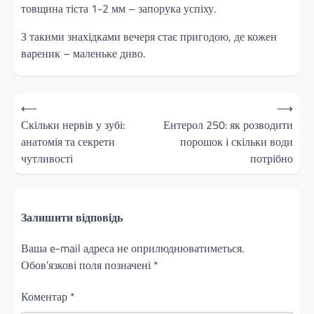
товщина тіста 1-2 мм – запорука успіху.
З такими знахідками вечеря стає пригодою, де кожен
вареник – маленьке диво.
Навігація
⟵
⟶
записів
Скільки нервів у зубі:
Ентерол 250: як розводити
анатомія та секрети
порошок і скільки води
чутливості
потрібно
Залишити відповідь
Ваша e-mail адреса не оприлюднюватиметься.
Обов’язкові поля позначені
*
Коментар
*