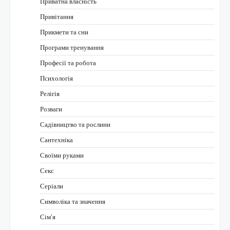
Приватна власність
Привітання
Прикмети та сни
Програми тренування
Професії та робота
Психологія
Релігія
Розваги
Садівництво та рослини
Сантехніка
Своїми руками
Секс
Серіали
Символіка та значення
Сім’я