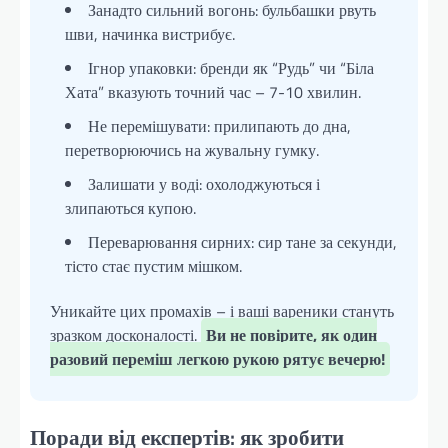
Занадто сильний вогонь: бульбашки рвуть
шви, начинка вистрибує.
Ігнор упаковки: бренди як “Рудь” чи “Біла
Хата” вказують точний час – 7-10 хвилин.
Не перемішувати: прилипають до дна,
перетворюючись на жувальну гумку.
Залишати у воді: охолоджуються і
злипаються купою.
Переварювання сирних: сир тане за секунди,
тісто стає пустим мішком.
Уникайте цих промахів – і ваші вареники стануть
зразком досконалості.
Ви не повірите, як один
разовий переміш легкою рукою рятує вечерю!
Поради від експертів: як зробити