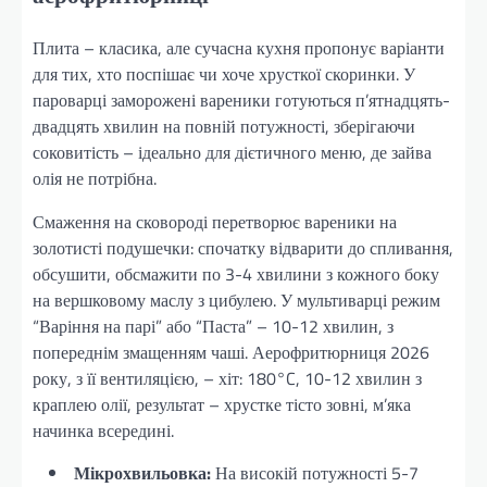
Плита – класика, але сучасна кухня пропонує варіанти
для тих, хто поспішає чи хоче хрусткої скоринки. У
пароварці заморожені вареники готуються п’ятнадцять-
двадцять хвилин на повній потужності, зберігаючи
соковитість – ідеально для дієтичного меню, де зайва
олія не потрібна.
Смаження на сковороді перетворює вареники на
золотисті подушечки: спочатку відварити до спливання,
обсушити, обсмажити по 3-4 хвилини з кожного боку
на вершковому маслу з цибулею. У мультиварці режим
“Варіння на парі” або “Паста” – 10-12 хвилин, з
попереднім змащенням чаші. Аерофритюрниця 2026
року, з її вентиляцією, – хіт: 180°C, 10-12 хвилин з
краплею олії, результат – хрустке тісто зовні, м’яка
начинка всередині.
Мікрохвильовка:
На високій потужності 5-7