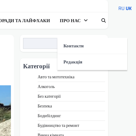
RU
UK
ОРАДИ ТА ЛАЙФХАКИ
ПРО НАС
Пошук
Контакти
Редакція
Категорії
Авто та мототехніка
Алкоголь
Без категорії
Безпека
Бодибілдинг
Будівництво та ремонт
Ванна кімната