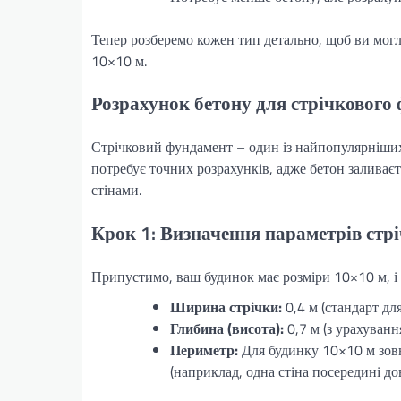
Тепер розберемо кожен тип детально, щоб ви могл
10×10 м.
Розрахунок бетону для стрічкового
Стрічковий фундамент – один із найпопулярніших 
потребує точних розрахунків, адже бетон заливає
стінами.
Крок 1: Визначення параметрів стр
Припустимо, ваш будинок має розміри 10×10 м, і
Ширина стрічки:
0,4 м (стандарт дл
Глибина (висота):
0,7 м (з урахуванн
Периметр:
Для будинку 10×10 м зовні
(наприклад, одна стіна посередині до