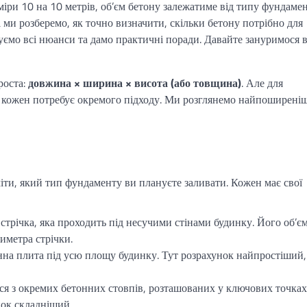
міри 10 на 10 метрів, об’єм бетону залежатиме від типу фундамен
 ми розберемо, як точно визначити, скільки бетону потрібно для
уємо всі нюанси та дамо практичні поради. Давайте зануримося 
роста:
довжина × ширина × висота (або товщина)
. Але для
і кожен потребує окремого підходу. Ми розглянемо найпоширеніш
міти, який тип фундаменту ви плануєте заливати. Кожен має свої
стрічка, яка проходить під несучими стінами будинку. Його об’є
иметра стрічки.
на плита під усю площу будинку. Тут розрахунок найпростіший,
я з окремих бетонних стовпів, розташованих у ключових точках
нок складніший.