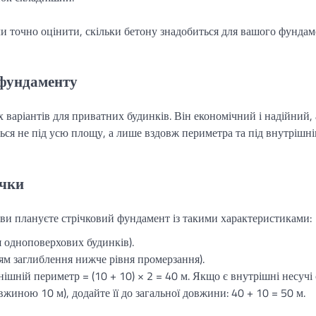
и точно оцінити, скільки бетону знадобиться для вашого фунда
 фундаменту
варіантів для приватних будинків. Він економічний і надійний, 
ться не під усю площу, а лише вздовж периметра та під внутрішн
ічки
 ви плануєте стрічковий фундамент із такими характеристиками:
я одноповерхових будинків).
ям заглиблення нижче рівня промерзання).
шній периметр = (10 + 10) × 2 = 40 м. Якщо є внутрішні несучі 
вжиною 10 м), додайте її до загальної довжини: 40 + 10 = 50 м.