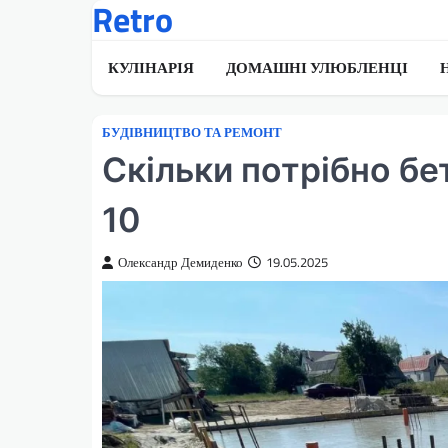
Retro
Перейти
до
вмісту
КУЛІНАРІЯ
ДОМАШНІ УЛЮБЛЕНЦІ
БУДІВНИЦТВО ТА РЕМОНТ
Скільки потрібно бе
10
Олександр Демиденко
19.05.2025