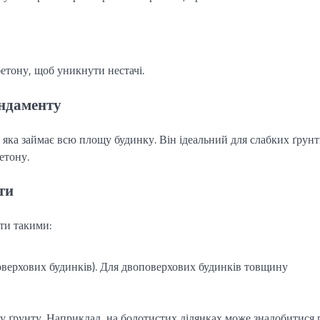
етону, щоб уникнути нестачі.
ундаменту
яка займає всю площу будинку. Він ідеальний для слабких ґрунт
етону.
ти
ти такими:
оверхових будинків). Для двоповерхових будинків товщину
у ґрунту. Наприклад, на болотистих ділянках може знадобитися 