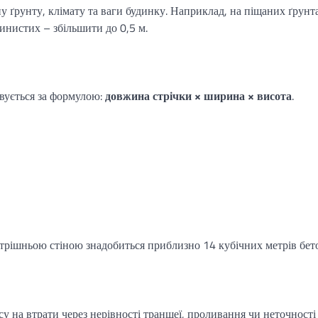
у ґрунту, клімату та ваги будинку. Наприклад, на піщаних ґрунт
инистих – збільшити до 0,5 м.
овується за формулою:
довжина стрічки × ширина × висота
.
утрішньою стіною знадобиться приблизно 14 кубічних метрів бет
 на втрати через нерівності траншеї, проливання чи неточності