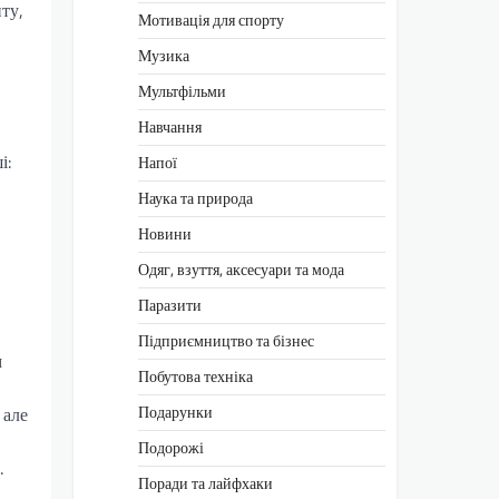
ту,
Мотивація для спорту
Музика
в
Мультфільми
Навчання
і:
Напої
Наука та природа
Новини
Одяг, взуття, аксесуари та мода
Паразити
Підприємництво та бізнес
м
Побутова техніка
Подарунки
 але
Подорожі
.
Поради та лайфхаки