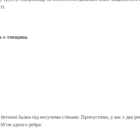
ті.
а × товщина
.
бетонні балки під несучими стінами. Припустимо, у вас є два ре
Об’єм одного ребра: