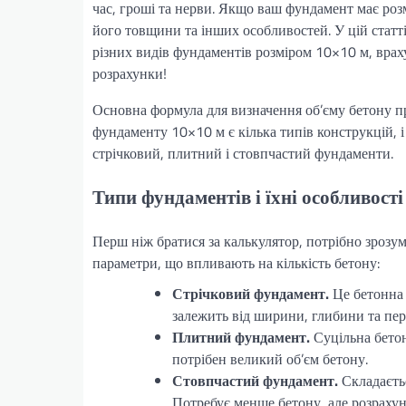
час, гроші та нерви. Якщо ваш фундамент має роз
його товщини та інших особливостей. У цій статті
різних видів фундаментів розміром 10×10 м, врах
розрахунки!
Основна формула для визначення об’єму бетону п
фундаменту 10×10 м є кілька типів конструкцій, 
стрічковий, плитний і стовпчастий фундаменти.
Типи фундаментів і їхні особливості
Перш ніж братися за калькулятор, потрібно зрозу
параметри, що впливають на кількість бетону:
Стрічковий фундамент.
Це бетонна 
залежить від ширини, глибини та пер
Плитний фундамент.
Суцільна бетон
потрібен великий об’єм бетону.
Стовпчастий фундамент.
Складаєтьс
Потребує менше бетону, але розраху