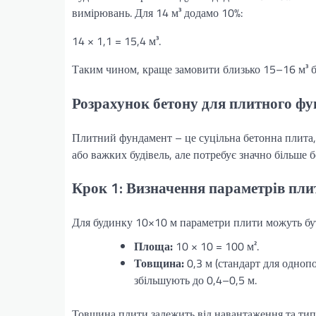
вимірювань. Для 14 м³ додамо 10%:
14 × 1,1 = 15,4 м³.
Таким чином, краще замовити близько 15–16 м³ б
Розрахунок бетону для плитного ф
Плитний фундамент – це суцільна бетонна плита, 
або важких будівель, але потребує значно більше б
Крок 1: Визначення параметрів пли
Для будинку 10×10 м параметри плити можуть бу
Площа:
10 × 10 = 100 м².
Товщина:
0,3 м (стандарт для одноп
збільшують до 0,4–0,5 м.
Товщина плити залежить від навантаження та тип