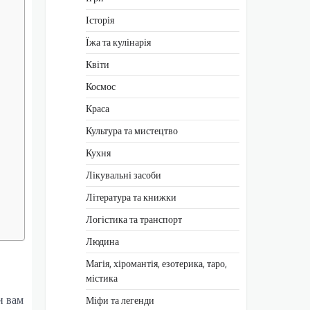
Історія
Їжа та кулінарія
Квіти
Космос
Краса
Культура та мистецтво
Кухня
Лікувальні засоби
Література та книжки
Логістика та транспорт
Людина
Магія, хіромантія, езотерика, таро,
містика
и вам
Міфи та легенди