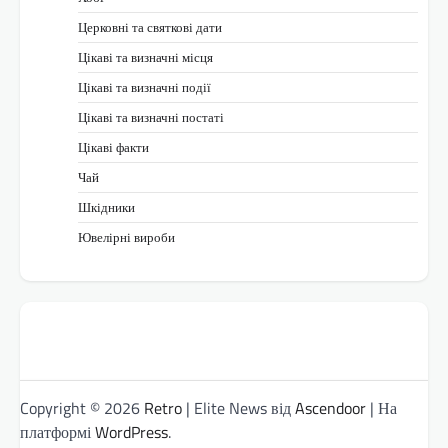
Церковні та святкові дати
Цікаві та визначні місця
Цікаві та визначні події
Цікаві та визначні постаті
Цікаві факти
Чай
Шкідники
Ювелірні вироби
Copyright © 2026
Retro
| Elite News від
Ascendoor
| На
платформі
WordPress
.