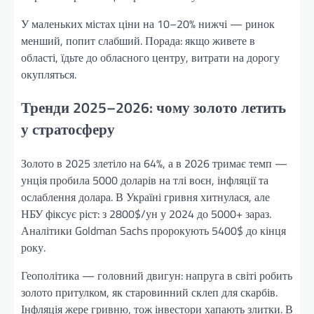
У маленьких містах ціни на 10–20% нижчі — ринок
менший, попит слабший. Порада: якщо живете в
області, їдьте до обласного центру, витрати на дорогу
окупляться.
Тренди 2025–2026: чому золото летить
у стратосферу
Золото в 2025 злетіло на 64%, а в 2026 тримає темп —
унція пробила 5000 доларів на тлі воєн, інфляції та
ослаблення долара. В Україні гривня хитнулася, але
НБУ фіксує ріст: з 2800$/ун у 2024 до 5000+ зараз.
Аналітики Goldman Sachs пророкують 5400$ до кінця
року.
Геополітика — головний двигун: напруга в світі робить
золото притулком, як старовинний склеп для скарбів.
Інфляція жере гривню, тож інвестори хапають злитки. В