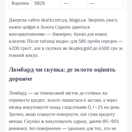
Коронки
5829
—
—
Джерела: сайти skarb.com.ua, blago.ua. Зверніть увагу,
нижні цифри в Золота Скриня здаються
консервативними — ймовірно, базові для нових
клієнтів. Після таблиці видно: для 585 проби середня —
4200 грн/г, але в скупках як skupka.gold до 4500 грн за
повний викуп.
Ломбард чи скупка: де золото оцінять
дорожче
Ломбард — це тимчасовий місток до готівки: ви
отримуєте кредит, золото лишається в заставі, а через
місяць викуповуєте назад з відсотками 0,1–2% на день.
Зручно, якщо плануєте повернути, але сума кредиту
менша. Скупки ж викуповують одразу, даючи 85–95%
ринкової, без повернення — ідеально для тих, хто не