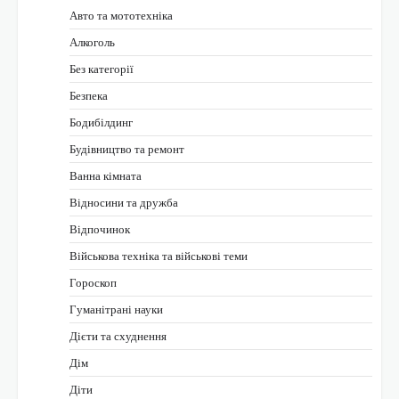
Авто та мототехніка
Алкоголь
Без категорії
Безпека
Бодибілдинг
Будівництво та ремонт
Ванна кімната
Відносини та дружба
Відпочинок
Військова техніка та військові теми
Гороскоп
Гуманітрані науки
Дієти та схуднення
Дім
Діти