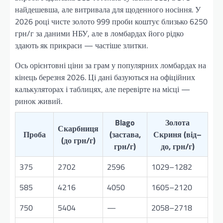
найдешевша, але витривала для щоденного носіння. У
2026 році чисте золото 999 проби коштує близько 6250
грн/г за даними НБУ, але в ломбардах його рідко
здають як прикраси — частіше злитки.
Ось орієнтовні ціни за грам у популярних ломбардах на
кінець березня 2026. Ці дані базуються на офіційних
калькуляторах і таблицях, але перевірте на місці —
ринок живий.
Blago
Золота
Скарбниця
Проба
(застава,
Скриня (від–
(до грн/г)
грн/г)
до, грн/г)
375
2702
2596
1029–1282
585
4216
4050
1605–2120
750
5404
—
2058–2718