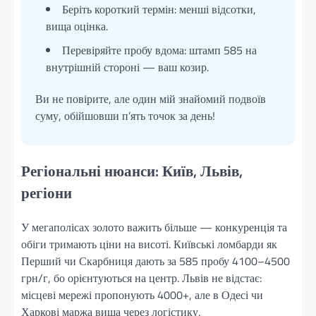
Беріть короткий термін: менші відсотки,
вища оцінка.
Перевіряйте пробу вдома: штамп 585 на
внутрішній стороні — ваш козир.
Ви не повірите, але один мій знайомий подвоїв
суму, обійшовши п’ять точок за день!
Регіональні нюанси: Київ, Львів,
регіони
У мегаполісах золото важить більше — конкуренція та
обіги тримають ціни на висоті. Київські ломбарди як
Перший чи Скарбниця дають за 585 пробу 4100–4500
грн/г, бо орієнтуються на центр. Львів не відстає:
місцеві мережі пропонують 4000+, але в Одесі чи
Харкові маржа вища через логістику.