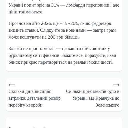
Україні попит зріс на 30% — ломбарди переповнені, але
ціни тримаються.
Прогноз на літо 2026: ще +15–20%, якщо федрезерв
знизить ставки. Слідкуйте за новинами — завтра грам
може коштувати на 200 грн більше.
Золото не просто метал — це ваш тихий союзник у
бурхливому світі фінансів. Зважте все, порахуйте, і хай
блиск прикрас перетвориться на реальні можливості.
Навігація
⟵
⟶
записів
Скільки днів висипає
Скільки президентів було в
вітрянка: детальний розбір
Україні: від Кравчука до
перебігу хвороби
Зеленського