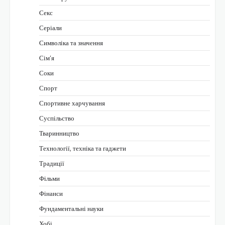
Секс
Серіали
Символіка та значення
Сім’я
Соки
Спорт
Спортивне харчування
Суспільство
Тваринництво
Технології, техніка та гаджети
Традиції
Фільми
Фінанси
Фундаментальні науки
Хобі