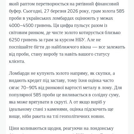
який раптом перетворюється на рятівний фінансовий
буфер. Сьогодні, 27 березня 2026 року, грам золота 585
проби в українських ломбардах оцінюють у межах
4000–4500 гривень. Ця цифра пульсує разом із
світовим ринком, де чисте золото котирується близько
6250 гривень за грам за курсом НБУ. Але не
поспішайте бігти до найближчого вікна — все залежить
від проби, стану виробу та навіть вашого статусу
клієнта.
Ломбарди не купують золото напряму, як скупки, а
видають кредит під заставу, тому їхня оцінка часто
сягає 70–90% від ринкової вартості металу в лому. Для
популярної 585 проби це виливається в солідну суму,
яка може врятувати в скруті. А от якщо виріб у
ідеальному стані з каменями, оцінка підскочить ще
вище, ніби ракета на тлі геополітичних новин.
Ціни коливаються щодня, реагуючи на лондонську