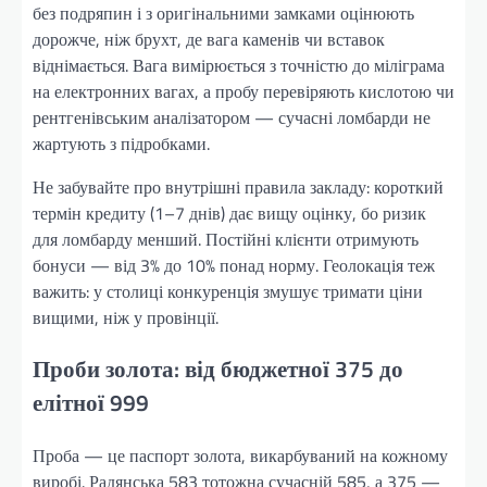
без подряпин і з оригінальними замками оцінюють
дорожче, ніж брухт, де вага каменів чи вставок
віднімається. Вага вимірюється з точністю до міліграма
на електронних вагах, а пробу перевіряють кислотою чи
рентгенівським аналізатором — сучасні ломбарди не
жартують з підробками.
Не забувайте про внутрішні правила закладу: короткий
термін кредиту (1–7 днів) дає вищу оцінку, бо ризик
для ломбарду менший. Постійні клієнти отримують
бонуси — від 3% до 10% понад норму. Геолокація теж
важить: у столиці конкуренція змушує тримати ціни
вищими, ніж у провінції.
Проби золота: від бюджетної 375 до
елітної 999
Проба — це паспорт золота, викарбуваний на кожному
виробі. Радянська 583 тотожна сучасній 585, а 375 —