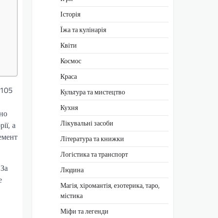
Історія
Їжа та кулінарія
Квіти
Космос
Краса
 105
Культура та мистецтво
Кухня
вно
Лікувальні засоби
ії, а
емент
Література та книжки
Логістика та транспорт
 За
Людина
е
Магія, хіромантія, езотерика, таро,
містика
Міфи та легенди