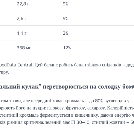
22,8 г
9%
2,6 г
9%
1,1 г
2%
358 мг
12%
odData Central. Цей баланс робить банан зіркою сніданків – дод
укру.
мальний кулак” перетворюється на солодку бом
ом трави, але всередині ховає крохмаль – до 80% вуглеводів у
рюють його на цукри: глюкозу, фруктозу, сахарозу. Калорійність
истентний крохмаль ферментується в кишечнику, даючи енергію ч
ків різниця критична: зелений має ГІ 30-40, стиглий жовтий – 5