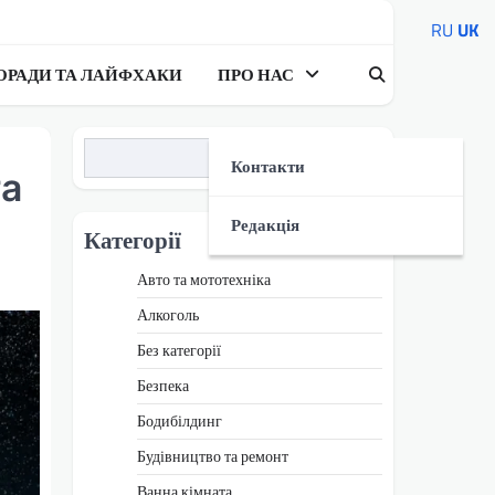
RU
UK
ОРАДИ ТА ЛАЙФХАКИ
ПРО НАС
Пошук
Контакти
та
Редакція
Категорії
Авто та мототехніка
Алкоголь
Без категорії
Безпека
Бодибілдинг
Будівництво та ремонт
Ванна кімната