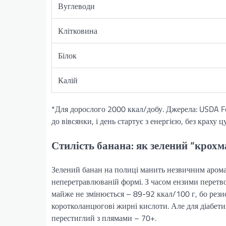
Вуглеводи
Клітковина
Білок
Калій
*Для дорослого 2000 ккал/добу. Джерела: USDA Fo
до вівсянки, і день стартує з енергією, без краху ц
Стилість банана: як зелений “крох
Зелений банан на полиці манить незвичним аромат
неперетравлюваній формі. З часом ензими перетво
майже не змінюється – 89-92 ккал/100 г, бо рез
коротколанцюгові жирні кислоти. Але для діабети
перестиглий з плямами – 70+.