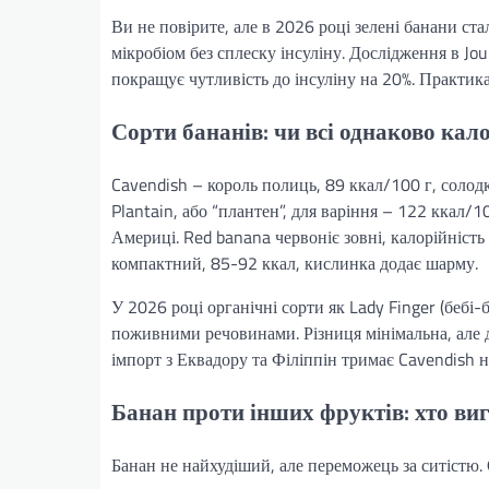
Ви не повірите, але в 2026 році зелені банани ст
мікробіом без сплеску інсуліну. Дослідження в Jo
покращує чутливість до інсуліну на 20%. Практика
Сорти бананів: чи всі однаково кало
Cavendish – король полиць, 89 ккал/100 г, солод
Plantain, або “плантен”, для варіння – 122 ккал/
Америці. Red banana червоніє зовні, калорійніст
компактний, 85-92 ккал, кислинка додає шарму.
У 2026 році органічні сорти як Lady Finger (бебі
поживними речовинами. Різниця мінімальна, але дл
імпорт з Еквадору та Філіппін тримає Cavendish н
Банан проти інших фруктів: хто виг
Банан не найхудіший, але переможець за ситістю. 