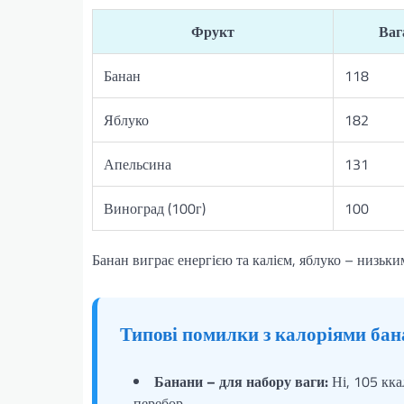
Фрукт
Вага
Банан
118
Яблуко
182
Апельсина
131
Виноград (100г)
100
Банан виграє енергією та калієм, яблуко – низьким
Типові помилки з калоріями бана
Банани – для набору ваги:
Ні, 105 кка
перебор.