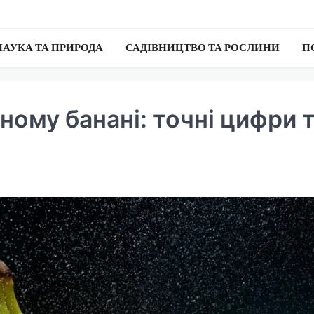
НАУКА ТА ПРИРОДА
САДІВНИЦТВО ТА РОСЛИНИ
П
дному банані: точні цифри 