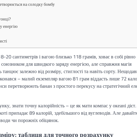
ретворюється на солодку бомбу
гонці?
шу енергію
исті
-20 сантиметрів і вагою близько 118 грамів, ховає в собі рівно
 союзником для швидкого заряду енергією, але справжня магія
ь танцює залежно від розміру, стиглості та навіть сорту. Нещода
конався – малий екземпляр вагою 81 грам віддасть лише 72 калор
анси перетворюють банан з простого перекусу на стратегічний ел
унку, знати точну калорійність – це як мати компас у океані дієт.
оті припадає 89 калорій, здебільшого від вуглеводів. Але давайт
ї води чи порожніх обіцянок.
зміру: таблиця для точного розрахунку