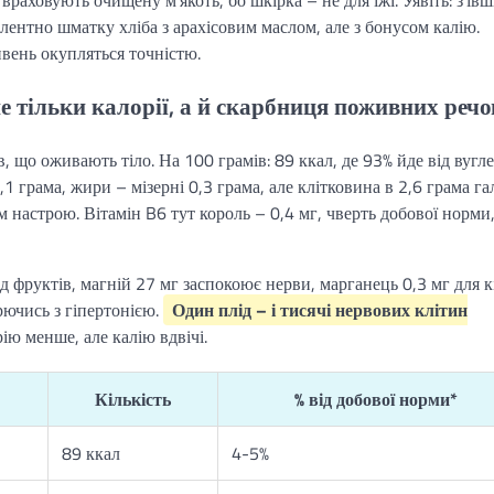
раховують очищену м’якоть, бо шкірка – не для їжі. Уявіть: з’ївш
алентно шматку хліба з арахісовим маслом, але з бонусом калію.
вень окупляться точністю.
е тільки калорії, а й скарбниця поживних реч
в, що оживають тіло. На 100 грамів: 89 ккал, де 93% йде від вугл
1 грама, жири – мізерні 0,3 грама, але клітковина в 2,6 грама г
м настрою. Вітамін B6 тут король – 0,4 мг, чверть добової норми
д фруктів, магній 27 мг заспокоює нерви, марганець 0,3 мг для к
рючись з гіпертонією.
Один плід – і тисячі нервових клітин
ію менше, але калію вдвічі.
Кількість
% від добової норми*
89 ккал
4-5%