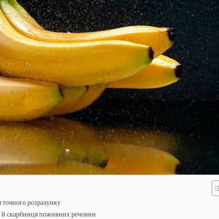
я точного розрахунку
 а й скарбниця поживних речовин