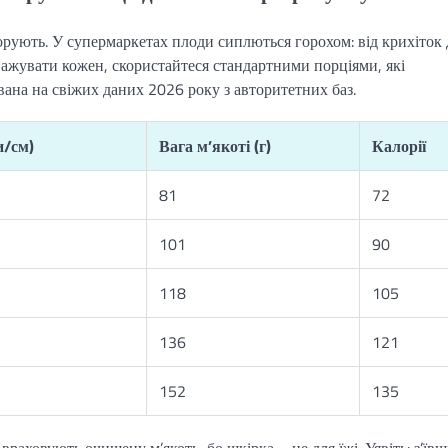
орують. У супермаркетах плоди сиплються горохом: від крихіток 
 зважувати кожен, скористайтеся стандартними порціями, які
ана на свіжих даних 2026 року з авторитетних баз.
/см)
Вага м’якоті (г)
Калорії
81
72
101
90
118
105
136
121
152
135