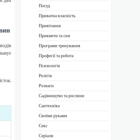
и два
Посуд
Приватна власність
Привітання
овин
Прикмети та сни
еводів
Програми тренування
альмує
Професії та робота
,
Психологія
Релігія
істок.
Розваги
Садівництво та рослини
Сантехніка
Своїми руками
Секс
Серіали