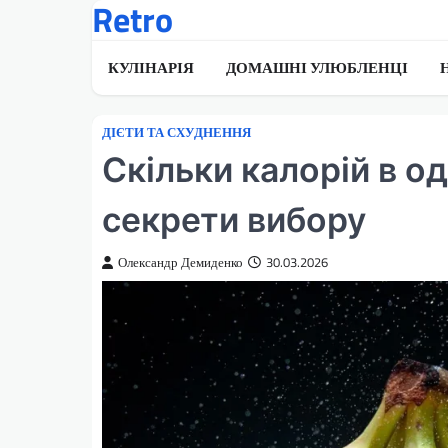
Retro
Перейти
до
вмісту
КУЛІНАРІЯ
ДОМАШНІ УЛЮБЛЕНЦІ
ДІЄТИ ТА СХУДНЕННЯ
Скільки калорій в о
секрети вибору
Олександр Демиденко
30.03.2026