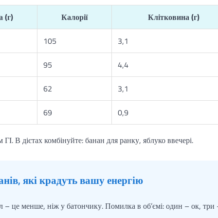
 (г)
Калорії
Клітковина (г)
105
3,1
95
4,4
62
3,1
69
0,9
 ГІ. В дієтах комбінуйте: банан для ранку, яблуко ввечері.
нів, які крадуть вашу енергію
л – це менше, ніж у батончику. Помилка в об’ємі: один – ок, три 