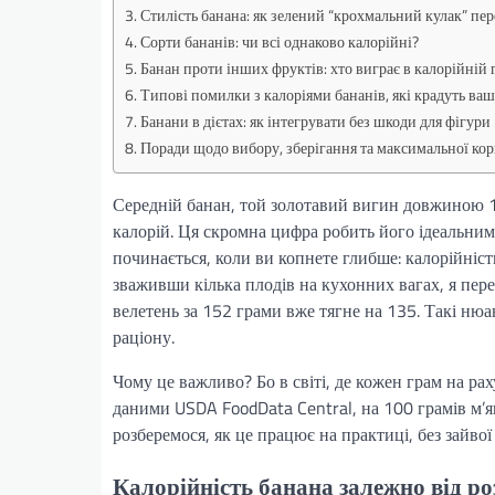
Стилість банана: як зелений “крохмальний кулак” пе
Сорти бананів: чи всі однаково калорійні?
Банан проти інших фруктів: хто виграє в калорійній 
Типові помилки з калоріями бананів, які крадуть ва
Банани в дієтах: як інтегрувати без шкоди для фігури
Поради щодо вибору, зберігання та максимальної кор
Середній банан, той золотавий вигин довжиною 18
калорій. Ця скромна цифра робить його ідеальним
починається, коли ви копнете глибше: калорійніст
зваживши кілька плодів на кухонних вагах, я пере
велетень за 152 грами вже тягне на 135. Такі ню
раціону.
Чому це важливо? Бо в світі, де кожен грам на рах
даними USDA FoodData Central, на 100 грамів м’як
розберемося, як це працює на практиці, без зайво
Калорійність банана залежно від ро