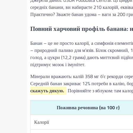
Джерела даних: USDA FoodData Central. Ці цифри в
середніх банани, ви набираєте 210 калорій, еквів
Практично? Зважте банан удома – ваги за 200 гри
Повний харчовий профіль банана: н
Банан – це не просто калорії, а симфонія елементі
– природний паливо для м’язів. Білок скромний, 1,
голод, а цукри (12,2 грама) дають миттєвий підйо
підтримує мозок і імунітет.
Мінерали вражають: калій 358 мг б’є рекорди сере
Середній банан закриває 12% потреби в калію, бо
скажуть дякую.
Порівняйте з яблуком: там калор
Поживна речовина (на 100 г)
Калорії