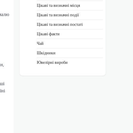
Цікаві та визначні місця
хмалю
Цікаві та визначні події
Цікаві та визначні постаті
Цікаві факти
Чай
Шкідники
Ювелірні вироби
н,
іші
їні