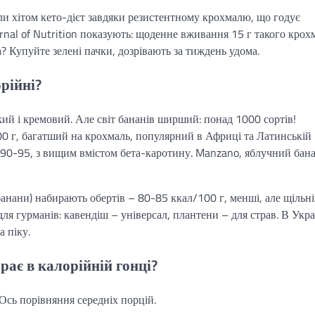
али хітом кето-дієт завдяки резистентному крохмалю, що годує
urnal of Nutrition показують: щоденне вживання 15 г такого кро
? Купуйте зелені пачки, дозрівають за тиждень удома.
рійні?
кий і кремовий. Але світ бананів ширший: понад 1000 сортів!
100 г, багатший на крохмаль, популярний в Африці та Латинській
ь 90-95, з вищим вмістом бета-каротину. Manzano, яблучний бана
-банани) набирають обертів – 80-85 ккал/100 г, менші, але щільн
я гурманів: кавендіш – універсал, плантени – для страв. В Укра
а піку.
рає в калорійній гонці?
Ось порівняння середніх порцій.