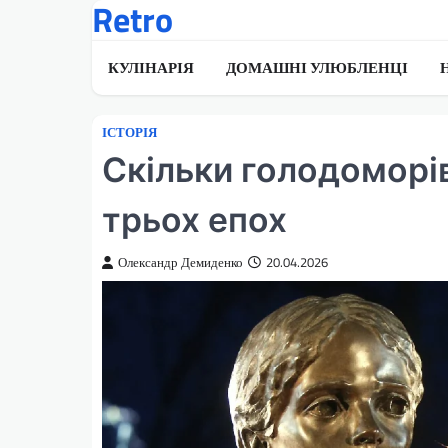
Retro
Перейти
до
вмісту
КУЛІНАРІЯ
ДОМАШНІ УЛЮБЛЕНЦІ
ІСТОРІЯ
Скільки голодоморів 
трьох епох
Олександр Демиденко
20.04.2026