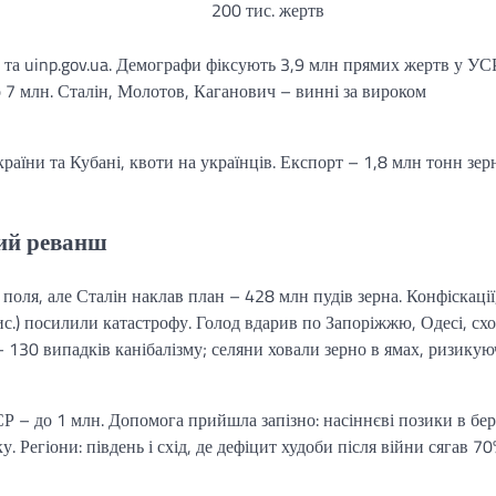
200 тис. жертв
 та uinp.gov.ua. Демографи фіксують 3,9 млн прямих жертв у УС
 7 млн. Сталін, Молотов, Каганович – винні за вироком
аїни та Кубані, квоти на українців. Експорт – 1,8 млн тонн зер
ний реванш
поля, але Сталін наклав план – 428 млн пудів зерна. Конфіскації
тис.) посилили катастрофу. Голод вдарив по Запоріжжю, Одесі, схо
 – 130 випадків канібалізму; селяни ховали зерно в ямах, ризику
Р – до 1 млн. Допомога прийшла запізно: насіннєві позики в бер
 Регіони: південь і схід, де дефіцит худоби після війни сягав 70