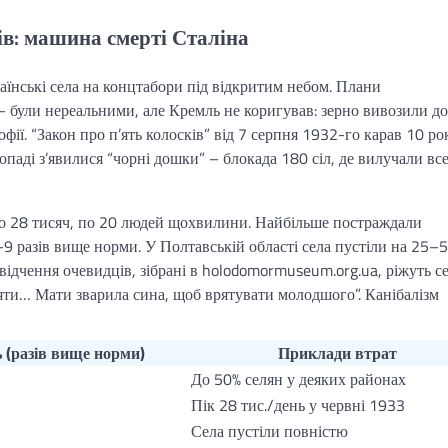
в: машина смерті Сталіна
їнські села на концтабори під відкритим небом. Плани
 – були нереальними, але Кремль не коригував: зерно вивозили до
ії. “Закон про п’ять колосків” від 7 серпня 1932-го карав 10 р
опаді з’явилися “чорні дошки” – блокада 180 сіл, де вилучали вс
ло 28 тисяч, по 20 людей щохвилини. Найбільше постраждали
9 разів вище норми. У Полтавській області села пустіли на 25–5
відчення очевидців, зібрані в holodomormuseum.org.ua, ріжуть се
няти… Мати зварила сина, щоб врятувати молодшого”. Канібалізм
 (разів вище норми)
Приклади втрат
До 50% селян у деяких районах
Пік 28 тис./день у червні 1933
Села пустіли повністю