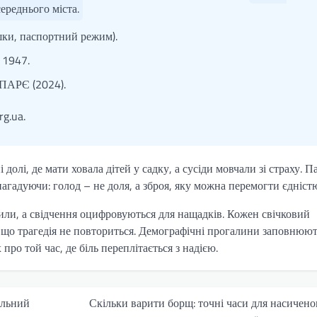
ереднього міста.
шки, паспортний режим).
 1947.
 ПАРЄ (2024).
g.ua.
олі, де мати ховала дітей у садку, а сусіди мовчали зі страху. П
агадуючи: голод – не доля, а зброя, яку можна перемогти єдніст
гили, а свідчення оцифровуються для нащадків. Кожен свічковий
 що трагедія не повториться. Демографічні прогалини заповнюют
 про той час, де біль переплітається з надією.
альний
Скільки варити борщ: точні часи для насичено