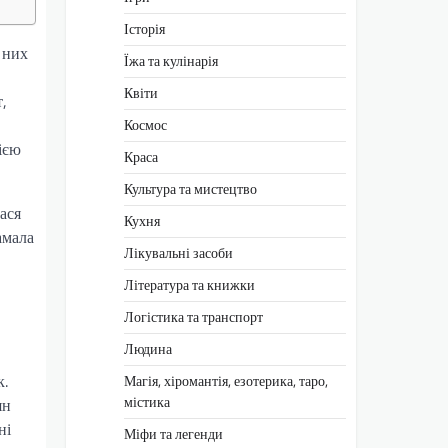
Історія
 них
Їжа та кулінарія
Квіти
,
Космос
ією
Краса
Культура та мистецтво
ася
Кухня
амала
Лікувальні засоби
Література та книжки
Логістика та транспорт
Людина
к.
Магія, хіромантія, езотерика, таро,
містика
ян
ні
Міфи та легенди