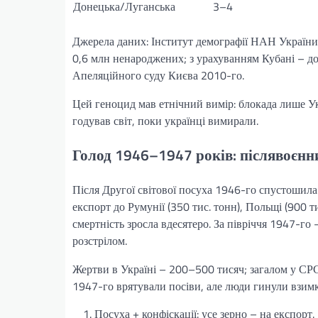
Донецька/Луганська
3–4
Джерела даних: Інститут демографії НАН України
0,6 млн ненароджених; з урахуванням Кубані – до
Апеляційного суду Києва 2010-го.
Цей геноцид мав етнічний вимір: блокада лише Укр
годував світ, поки українці вимирали.
Голод 1946–1947 років: післявоєн
Після Другої світової посуха 1946-го спустошила 
експорт до Румунії (350 тис. тонн), Польщі (900 
смертність зросла вдесятеро. За півріччя 1947-го
розстрілом.
Жертви в Україні – 200–500 тисяч; загалом у СРС
1947-го врятували посіви, але люди гинули взимку.
Посуха + конфіскації: усе зерно – на експорт.