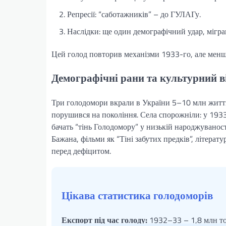
Репресії: “саботажників” – до ГУЛАГу.
Наслідки: ще один демографічний удар, міграц
Цей голод повторив механізми 1933-го, але менш
Демографічні рани та культурний в
Три голодомори вкрали в України 5–10 млн житт
порушився на покоління. Села спорожніли: у 1933
бачать “тінь Голодомору” у низькій народжуванос
Бажана, фільми як “Тіні забутих предків”, літерат
перед дефіцитом.
Цікава статистика голодоморів
Експорт під час голоду:
1932–33 – 1,8 млн то