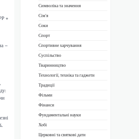
Символіка та значення
Сім’я
РР +
Соки
Спорт
на –
Спортивне харчування
Суспільство
Тваринництво
Технології, техніка та гаджети
,
Традиції
ду:
Фільми
ючи
Фінанси
Фундаментальні науки
езні
%.
Хобі
Церковні та святкові дати