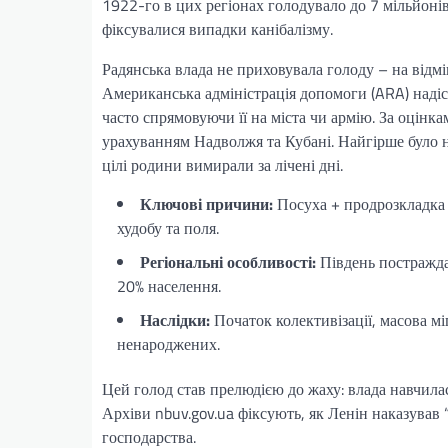
1922-го в цих регіонах голодувало до 7 мільйонів, 
фіксувалися випадки канібалізму.
Радянська влада не приховувала голоду – на відмін
Американська адміністрація допомоги (ARA) надіс
часто спрямовуючи її на міста чи армію. За оцінк
урахуванням Надволжя та Кубані. Найгірше було н
цілі родини вимирали за лічені дні.
Ключові причини:
Посуха + продрозкладка 
худобу та поля.
Регіональні особливості:
Південь постраждав
20% населення.
Наслідки:
Початок колективізації, масова м
ненароджених.
Цей голод став прелюдією до жаху: влада навчила
Архіви nbuv.gov.ua фіксують, як Ленін наказував 
господарства.