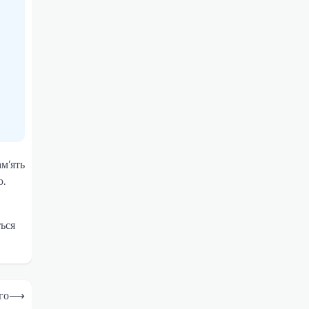
ам’ять
ю.
ься
го
⟶