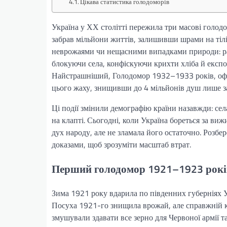
Цікава статистика голодоморів
Україна у ХХ столітті пережила три масові гол
забрав мільйони життів, залишивши шрами на тілі н
неврожаями чи нещасними випадками природи: ра
блокуючи села, конфіскуючи крихти хліба й експо
Найстрашніший, Голодомор 1932–1933 років, офі
цього жаху, знищивши до 4 мільйонів душ лише 
Ці події змінили демографію країни назавжди: сел
на клапті. Сьогодні, коли Україна бореться за ви
дух народу, але не зламала його остаточно. Розб
доказами, щоб зрозуміти масштаб втрат.
Перший голодомор 1921–1923 років:
Зима 1921 року вдарила по південних губерніях У
Посуха 1921-го знищила врожай, але справжній ка
змушували здавати все зерно для Червоної армії т