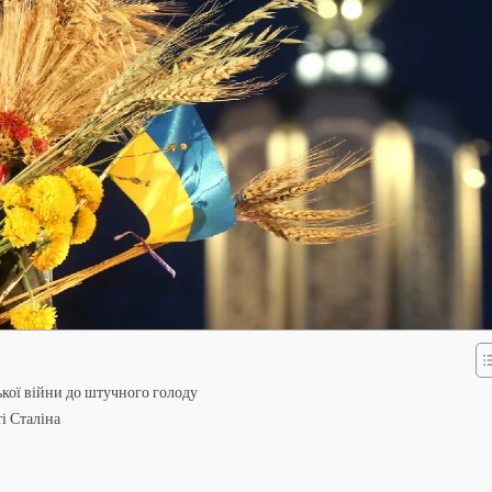
кої війни до штучного голоду
і Сталіна