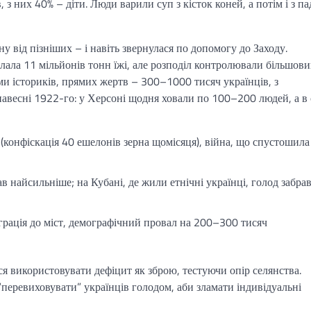
з них 40% – діти. Люди варили суп з кісток коней, а потім і з па
у від пізніших – і навіть звернулася по допомогу до Заходу.
лала 11 мільйонів тонн їжі, але розподіл контролювали більшови
ами істориків, прямих жертв – 300–1000 тисяч українців, з
авесні 1922-го: у Херсоні щодня ховали по 100–200 людей, а в 
(конфіскація 40 ешелонів зерна щомісяця), війна, що спустошила
 найсильніше; на Кубані, де жили етнічні українці, голод забрав
іграція до міст, демографічний провал на 200–300 тисяч
ся використовувати дефіцит як зброю, тестуючи опір селянства.
“перевиховувати” українців голодом, аби зламати індивідуальні