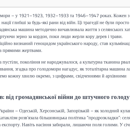
одомори – у 1921–1923, 1932–1933 та 1946–1947 роках. Кожен з
ації глибші за будь-які рани від війн. Ці трагедії не були просто
дянська машина методично вичавлювала життя з селянських хат
ртуючи зерно за кордон, поки люди жерли кору дерев і трави.
ційно визнаний геноцидом українського народу, став кульмінац
за прямими жертвами.
а пустіли, покоління не народжувалося, а культурна тканина рвал
живання, згадка про голодомори нагадує, як тоталітарна машина л
еремо кожну хвилю окремо, з цифрами, свідченнями й архівними
 від громадянської війни до штучного голоду
країни – Одеській, Херсонській, Запорізькій – як холодний кула
таклізм розв’язала більшовицька політика “продрозкладки”: сел
а експорту. Навіть насіння забирали, лишаючи поля голими. У січ