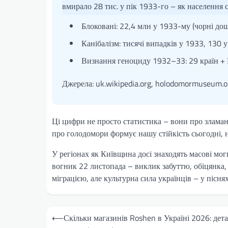
вмирало 28 тис. у пік 1933-го – як населення с
Блоковані: 22,4 млн у 1933-му (чорні до
Канібалізм: тисячі випадків у 1933, 130 у
Визнання геноциду 1932–33: 29 країн +
Джерела: uk.wikipedia.org, holodomormuseum.or
Ці цифри не просто статистика – вони про зламані д
про голодомори формує нашу стійкість сьогодні, н
У регіонах як Київщина досі знаходять масові мо
вогник 22 листопада – виклик забуттю, обіцянка,
міграцією, але культурна сила українців – у піснях
Навігація
⟵
Скільки магазинів Roshen в Україні 2026: дет