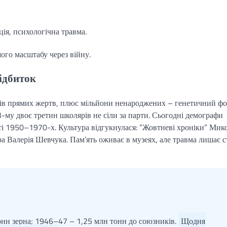
ія, психологічна травма.
ого масштабу через війну.
ідбиток
ів прямих жертв, плюс мільйони ненароджених – генетичний ф
-му двоє третин школярів не сіли за парти. Сьогодні демографи
ті 1950–1970-х. Культура відгукнулася: “Жовтневі хроніки” Мик
ура Валерія Шевчука. Пам’ять оживає в музеях, але травма лишає с
нн зерна; 1946–47 – 1,25 млн тонн до союзників.
Щодня