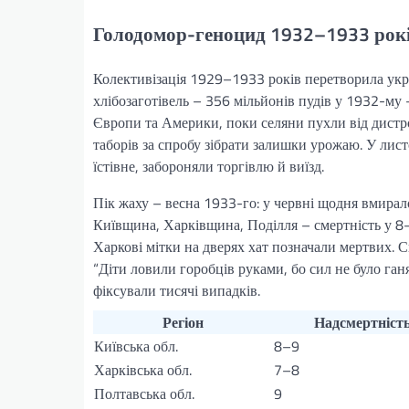
Голодомор-геноцид 1932–1933 рокі
Колективізація 1929–1933 років перетворила укра
хлібозаготівель – 356 мільйонів пудів у 1932-му
Європи та Америки, поки селяни пухли від дистроф
таборів за спробу зібрати залишки урожаю. У лист
їстівне, забороняли торгівлю й виїзд.
Пік жаху – весна 1933-го: у червні щодня вмира
Київщина, Харківщина, Поділля – смертність у 8–
Харкові мітки на дверях хат позначали мертвих. С
“Діти ловили горобців руками, бо сил не було га
фіксували тисячі випадків.
Регіон
Надсмертність
Київська обл.
8–9
Харківська обл.
7–8
Полтавська обл.
9