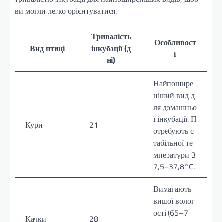
ви могли легко орієнтуватися.
Тривалість
Особливост
Вид птиці
інкубації (д
і
ні)
Найпошире
ніший вид д
ля домашньо
ї інкубації. П
Кури
21
отребують с
табільної те
мператури 3
7,5–37,8°C.
Вимагають
вищої волог
ості (65–7
Качки
28