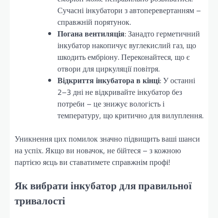
Сучасні інкубатори з автоперевертанням –
справжній порятунок.
Погана вентиляція
: Занадто герметичний
інкубатор накопичує вуглекислий газ, що
шкодить ембріону. Переконайтеся, що є
отвори для циркуляції повітря.
Відкриття інкубатора в кінці
: У останні
2–3 дні не відкривайте інкубатор без
потреби – це знижує вологість і
температуру, що критично для вилуплення.
Уникнення цих помилок значно підвищить ваші шанси
на успіх. Якщо ви новачок, не бійтеся – з кожною
партією яєць ви ставатимете справжнім профі!
Як вибрати інкубатор для правильної
тривалості