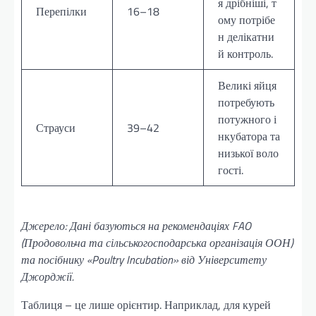
я дрібніші, т
Перепілки
16–18
ому потрібе
н делікатни
й контроль.
Великі яйця
потребують
потужного і
Страуси
39–42
нкубатора та
низької воло
гості.
Джерело: Дані базуються на рекомендаціях FAO
(Продовольча та сільськогосподарська організація ООН)
та посібнику «Poultry Incubation» від Університету
Джорджії.
Таблиця – це лише орієнтир. Наприклад, для курей