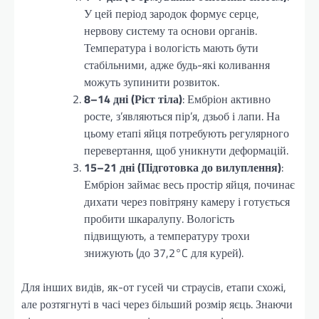
У цей період зародок формує серце,
нервову систему та основи органів.
Температура і вологість мають бути
стабільними, адже будь-які коливання
можуть зупинити розвиток.
8–14 дні (Ріст тіла)
: Ембріон активно
росте, з’являються пір’я, дзьоб і лапи. На
цьому етапі яйця потребують регулярного
перевертання, щоб уникнути деформацій.
15–21 дні (Підготовка до вилуплення)
:
Ембріон займає весь простір яйця, починає
дихати через повітряну камеру і готується
пробити шкаралупу. Вологість
підвищують, а температуру трохи
знижують (до 37,2°C для курей).
Для інших видів, як-от гусей чи страусів, етапи схожі,
але розтягнуті в часі через більший розмір яєць. Знаючи