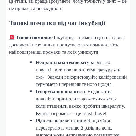
ці етапи, ви краще зрозумієте, чому точність у днях – це
не примха, а необхідність.
Типові помилки під час інкубації
Типові помилки
: Інкубація – це мистецтво, і навіть
досвідчені птахівники припускаються помилок. Ось
найпоширеніші промахи та як їх уникнути.
Неправильна температура
: Багато
новачків встановлюють температуру «на
око». Завжди використовуйте калібрований
термометр і перевіряйте його щодня.
Ігнорування вологості
: Недостатня
вологість призводить до «сухих» яєць,
коли пташеняті важко пробити шкаралупу.
Купіть гігрометр – це must-have!
Рідкісне перевертання
: Якщо яйця
перевертають менше 3 разів на день,
ембріон може неправильно розвиватися.