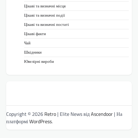
Цікаві та визначні місця
Цікаві та визначні події
Цікаві та визначні постаті
Цікаві факти
Чай
Шкідники
Ювелірні вироби
Copyright © 2026
Retro
| Elite News від
Ascendoor
| На
платформі
WordPress
.