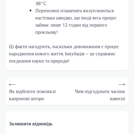
38°C.
Перепелині пташенята вилуплюються
настільки швидко, що іноді весь процес
займає лише 12 годин від першого
прокльову!
Ці факти нагадують, наскільки дивовижним є процес
народження нового життя. Інкубація – це справжнє
поєднання науки та природи!
Навігація
⟵
⟶
записів
Як відбілити пожовклі
Чим підгодувати часник
капронові штори
навесні
Залишити відповідь