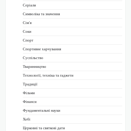
Серіали
Символіка та значення
Сім’я
Соки
Спорт
Спортивне харчування
Суспільство
Тваринництво
Технології, техніка та гаджети
Традиції
Фільми
Фінанси
Фундаментальні науки
Хобі
Церковні та святкові дати