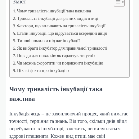
Зміст
Чому тривалість інкубації така важлива
Тривалість інкубації для різних видів птиці
Фактори, що впливають на тривалість інкубації
Етапи інкубації: що відбувається всередині яйця
Типові помилки під час інкубації
Як вибрати інкубатор для правильної тривалості
Поради для новачків: як гарантувати успіх
Чи можна скоротити чи подовжити інкубацію
Цікаві факти про інкубацію
Чому тривалість інкубації така
важлива
Інкубація яєць – це захоплюючий процес, який вимагає
точності, терпіння та знань. Від того, скільки днів яйця
перебувають в інкубаторі, залежить, чи вилупляться
здорові пташенята. Кожен вид птиці має свій