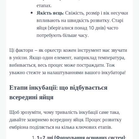
етапах.
Якість яєць
: Свіжість, розмір і вік несучки
впливають на швидкість розвитку. Старі
яйця (зберігалися понад 10 днів) часто
потребують більше часу.
Ці фактори – як оркестр: кожен інструмент має звучати
в унісон. Якщо один елемент, наприклад температура,
вибивається, весь процес може постраждати. Тож
уважно стежте за налаштуваннями вашого інкубатора!
Етапи інкубації: що відбувається
всередині яйця
Щоб зрозуміти, чому тривалість інкубації саме така,
давайте зазирнемо всередину яйця. Процес розвитку
ембріона поділяється на кілька ключових етапів.
1–7 дні (Формування основних систем)
: