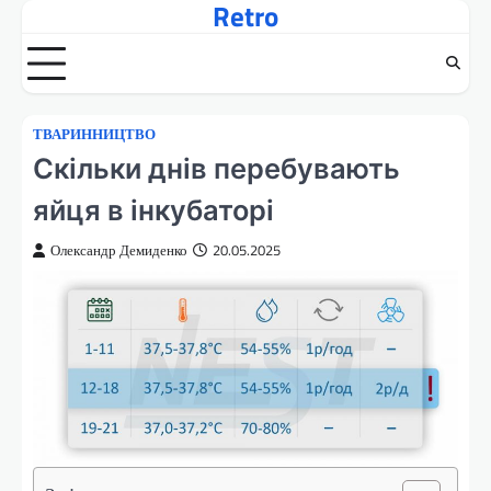
Retro
Перейти
до
вмісту
ТВАРИННИЦТВО
Скільки днів перебувають
яйця в інкубаторі
Олександр Демиденко
20.05.2025