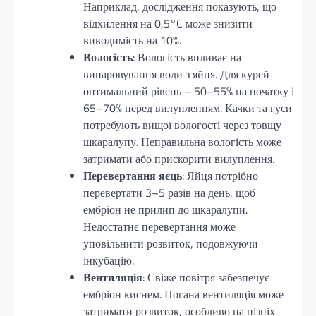
Наприклад, дослідження показують, що
відхилення на 0,5°C може знизити
виводимість на 10%.
Вологість
: Вологість впливає на
випаровування води з яйця. Для курей
оптимальний рівень – 50–55% на початку і
65–70% перед вилупленням. Качки та гуси
потребують вищої вологості через товщу
шкаралупу. Неправильна вологість може
затримати або прискорити вилуплення.
Перевертання яєць
: Яйця потрібно
перевертати 3–5 разів на день, щоб
ембріон не прилип до шкаралупи.
Недостатнє перевертання може
уповільнити розвиток, подовжуючи
інкубацію.
Вентиляція
: Свіже повітря забезпечує
ембріон киснем. Погана вентиляція може
затримати розвиток, особливо на пізніх