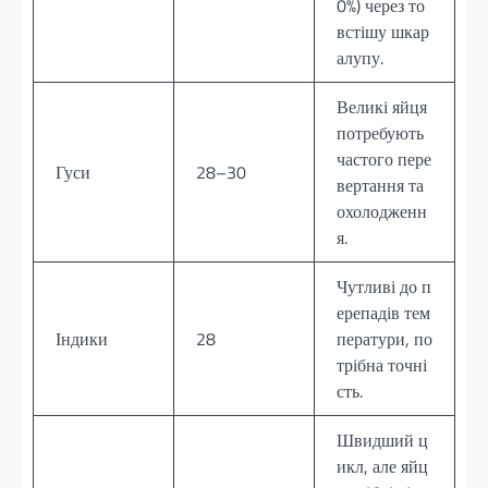
0%) через то
встішу шкар
алупу.
Великі яйця
потребують
частого пере
Гуси
28–30
вертання та
охолодженн
я.
Чутливі до п
ерепадів тем
Індики
28
ператури, по
трібна точні
сть.
Швидший ц
икл, але яйц