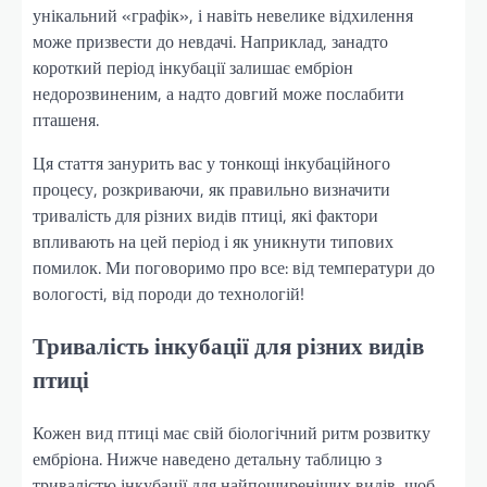
унікальний «графік», і навіть невелике відхилення
може призвести до невдачі. Наприклад, занадто
короткий період інкубації залишає ембріон
недорозвиненим, а надто довгий може послабити
пташеня.
Ця стаття занурить вас у тонкощі інкубаційного
процесу, розкриваючи, як правильно визначити
тривалість для різних видів птиці, які фактори
впливають на цей період і як уникнути типових
помилок. Ми поговоримо про все: від температури до
вологості, від породи до технологій!
Тривалість інкубації для різних видів
птиці
Кожен вид птиці має свій біологічний ритм розвитку
ембріона. Нижче наведено детальну таблицю з
тривалістю інкубації для найпоширеніших видів, щоб