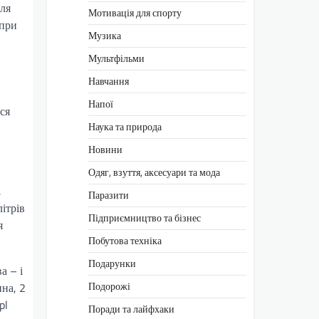
для
Мотивація для спорту
опри
Музика
Мультфільми
Навчання
Напої
ся
Наука та природа
Новини
Одяг, взуття, аксесуари та мода
,
Паразити
літрів
Підприємництво та бізнес
я
Побутова техніка
Подарунки
а – і
Подорожі
ина, 2
pl
Поради та лайфхаки