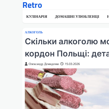
Retro
Перейти
до
вмісту
КУЛІНАРІЯ
ДОМАШНІ УЛЮБЛЕНЦІ
АЛКОГОЛЬ
Скільки алкоголю м
кордон Польщі: дета
Олександр Демиденко
15.03.2026