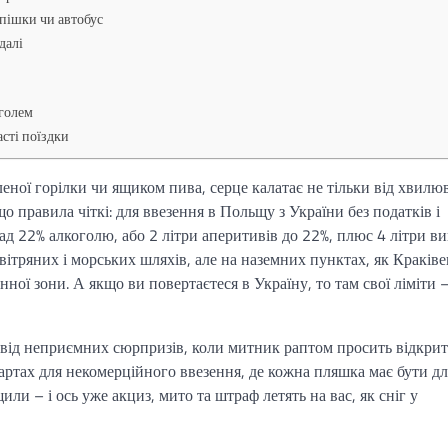
 пішки чи автобус
далі
оголем
асті поїздки
леної горілки чи ящиком пива, серце калатає не тільки від хвилю
о правила чіткі: для ввезення в Польщу з України без податків і
над 22% алкоголю, або 2 літри аперитивів до 22%, плюс 4 літри ви
овітряних і морських шляхів, але на наземних пунктах, як Краківе
ної зони. А якщо ви повертаєтеся в Україну, то там свої ліміти 
ь від неприємних сюрпризів, коли митник раптом просить відкри
ртах для некомерційного ввезення, де кожна пляшка має бути дл
и – і ось уже акциз, мито та штраф летять на вас, як сніг у