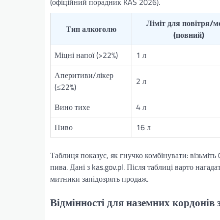
(офіційний порадник KAS 2026).
Ліміт для повітря/м
Тип алкоголю
(повний)
Міцні напої (>22%)
1 л
Аперитиви/лікер
2 л
(≤22%)
Вино тихе
4 л
Пиво
16 л
Таблиця показує, як гнучко комбінувати: візьміть 0
пива. Дані з kas.gov.pl. Після таблиці варто нагада
митники запідозрять продаж.
Відмінності для наземних кордонів 