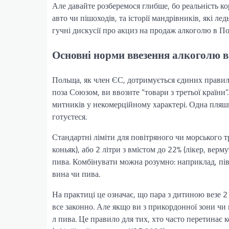
Але давайте розберемося глибше, бо реальність кор
авто чи пішоходів, та історії мандрівників, які 
гучні дискусії про акциз на продаж алкоголю в По
Основні норми ввезення алкоголю в
Польща, як член ЄС, дотримується єдиних правил д
поза Союзом, ви ввозите “товари з третьої країни”
митників у некомерційному характері. Одна пляшка
готуєтеся.
Стандартні ліміти для повітряного чи морського тр
коньяк), або 2 літри з вмістом до 22% (лікер, верм
пива. Комбінувати можна розумно: наприклад, пів
вина чи пива.
На практиці це означає, що пара з дитиною везе 2
все законно. Але якщо ви з прикордонної зони чи п
л пива. Це правило для тих, хто часто перетинає к