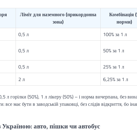
оря
Ліміт для наземного (прикордонна
Комбінація (
зона)
норми)
0,5 л
100% за 1 л
0,5 л
50% за 1 л
0,5 л
25% за 1 л
2 л
6,25% за 1 л
,5 л горілки (50%), 1 л лікеру (50%) – і норма вичерпана, без вин
ти: все має бути в заводській упаковці, без слідів відкриття, бо ін
з Україною: авто, пішки чи автобус