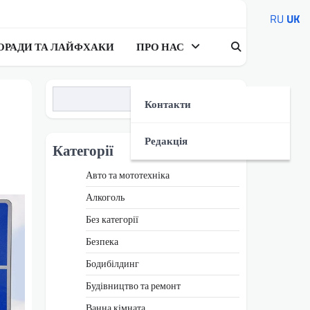
RU
UK
ОРАДИ ТА ЛАЙФХАКИ
ПРО НАС
Пошук
Контакти
Редакція
Категорії
Авто та мототехніка
Алкоголь
Без категорії
Безпека
Бодибілдинг
Будівництво та ремонт
Ванна кімната