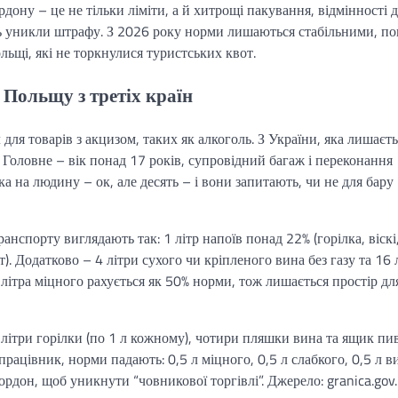
дону – це не тільки ліміти, а й хитрощі пакування, відмінності 
ледь уникли штрафу. З 2026 року норми лишаються стабільними, п
льщі, які не торкнулися туристських квот.
 Польщу з третіх країн
ля товарів з акцизом, таких як алкоголь. З України, яка лишаєть
. Головне – вік понад 17 років, супровідний багаж і переконання
 на людину – ок, але десять – і вони запитають, чи не для бару
анспорту виглядають так: 1 літр напоїв понад 22% (горілка, віскі
ут). Додатково – 4 літри сухого чи кріпленого вина без газу та 16 
літра міцного рахується як 50% норми, тож лишається простір дл
 літри горілки (по 1 л кожному), чотири пляшки вина та ящик пив
рацівник, норми падають: 0,5 л міцного, 0,5 л слабкого, 0,5 л в
ордон, щоб уникнути “човникової торгівлі”. Джерело: granica.gov.