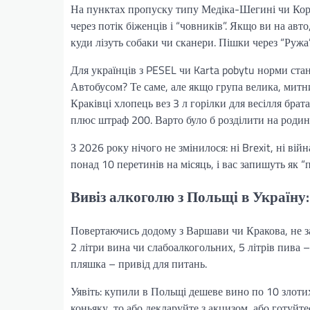
На пунктах пропуску типу Медіка-Шегині чи Корчо
через потік біженців і “човників”. Якщо ви на авт
куди лізуть собаки чи сканери. Пішки через “Руж
Для українців з PESEL чи Karta pobytu норми стан
Автобусом? Те саме, але якщо група велика, митн
Краківці хлопець вез 3 л горілки для весілля бра
плюс штраф 200. Варто було б розділити на родин
З 2026 року нічого не змінилося: ні Brexit, ні вій
понад 10 перетинів на місяць, і вас запишуть як 
Вивіз алкоголю з Польщі в Україну:
Повертаючись додому з Варшави чи Кракова, не заб
2 літри вина чи слабоалкогольних, 5 літрів пива –
пляшка – привід для питань.
Уявіть: купили в Польщі дешеве вино по 10 злотих
коньяку, то або декларуйте з акцизом, або готуйте