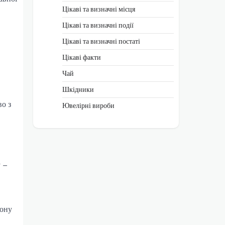
Цікаві та визначні місця
Цікаві та визначні події
Цікаві та визначні постаті
Цікаві факти
Чай
Шкідники
во з
Ювелірні вироби
у –
гону