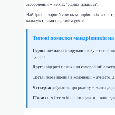
заборонений – ніяких “рідних традицій”.
Найгірше – чорний список мандрівників за повто
калькуляторами на granica.gov.pl.
Типові помилки мандрівників на
Перша помилка:
ігнорування віку – неповнол
суворо.
Друга:
відкриті пляшки чи саморобний алкогол
Третя:
перевищення в комбінації – думаєте, 2 
Четверта:
забування про родину – кожна дорос
П’ята:
duty free чeki не показувати – вони до