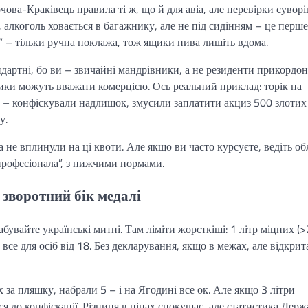
ва-Краківець правила ті ж, що й для авіа, але перевірки суворі
о, алкоголь ховається в багажнику, але не під сидінням – це перше
а” – тільки ручна поклажа, тож ящики пива лишіть вдома.
дартні, бо ви – звичайні мандрівники, а не резиденти прикордон
ики можуть вважати комерцією. Ось реальний приклад: торік на
та – конфіскували надлишок, змусили заплатити акциз 500 злотих
у.
на не вплинули на ці квоти. Але якщо ви часто курсуєте, ведіть об
“професіонала”, з нижчими нормами.
 зворотний бік медалі
увайте українські митні. Там ліміти жорсткіші: 1 літр міцних (>
 все для осіб від 18. Без декларування, якщо в межах, але відкрит
 за пляшку, набрали 5 – і на Ягодині все ок. Але якщо 3 літри
ся до конфіскації. Різниця в цінах спокушає, але статистика Держ