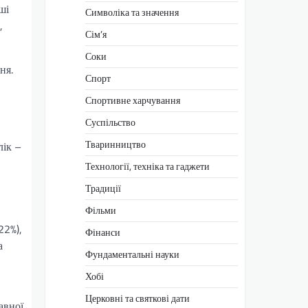
ші
Символіка та значення
,
Сім’я
Соки
ня.
Спорт
Спортивне харчування
Суспільство
Тваринництво
лік –
Технології, техніка та гаджети
Традиції
Фільми
22%),
Фінанси
а
Фундаментальні науки
Хобі
Церковні та святкові дати
авної