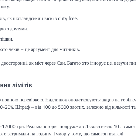
року.
ів, як шотландський віскі з duty free.
рю з друзями.
пішки.
фото чеків – це аргумент для митників.
двосторонні, як міст через Сян. Багато хто ігнорує це, везучи пи
ння лімітів
з повною перевіркою. Надлишок оподатковують: акциз на горілк
10-20%. Штраф – від 100 до 5000 злотих, залежно від кількості та
-17000 грн. Реальна історія: подружжя з Львова везло 10 л само
вто затримали на годину. Гумор у тому, що самогон взагалі