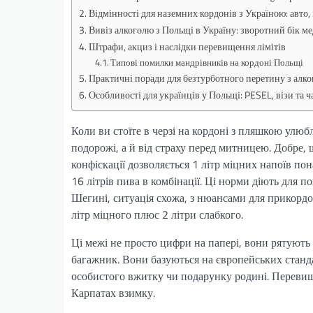
Відмінності для наземних кордонів з Україною: авто,
Вивіз алкоголю з Польщі в Україну: зворотний бік ме
Штрафи, акциз і наслідки перевищення лімітів
Типові помилки мандрівників на кордоні Польщі
Практичні поради для безтурботного перетину з алк
Особливості для українців у Польщі: PESEL, візи та ч
Коли ви стоїте в черзі на кордоні з пляшкою улюб
подорожі, а й від страху перед митницею. Добре, щ
конфіскації дозволяється 1 літр міцних напоїв по
16 літрів пива в комбінації. Ці норми діють для п
Шегині, ситуація схожа, з нюансами для прикордон
літр міцного плюс 2 літри слабкого.
Ці межі не просто цифри на папері, вони рятуют
багажник. Вони базуються на європейських станда
особистого вжитку чи подарунку родині. Перевищил
Карпатах взимку.