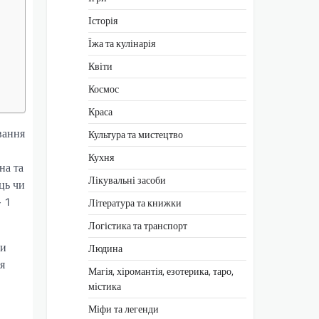
Історія
Їжа та кулінарія
Квіти
Космос
Краса
вання
Культура та мистецтво
Кухня
на та
Лікувальні засоби
ць чи
– 1
Література та книжки
Логістика та транспорт
ти
Людина
я
Магія, хіромантія, езотерика, таро,
містика
Міфи та легенди