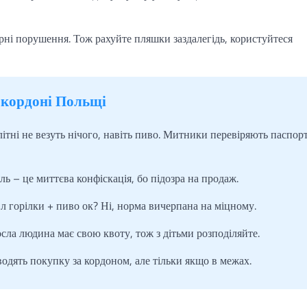
рні порушення. Тож рахуйте пляшки заздалегідь, користуйтеся
 кордоні Польщі
ітні не везуть нічого, навіть пиво. Митники перевіряють паспор
ь – це миттєва конфіскація, бо підозра на продаж.
л горілки + пиво ок? Ні, норма вичерпана на міцному.
ла людина має свою квоту, тож з дітьми розподіляйте.
водять покупку за кордоном, але тільки якщо в межах.