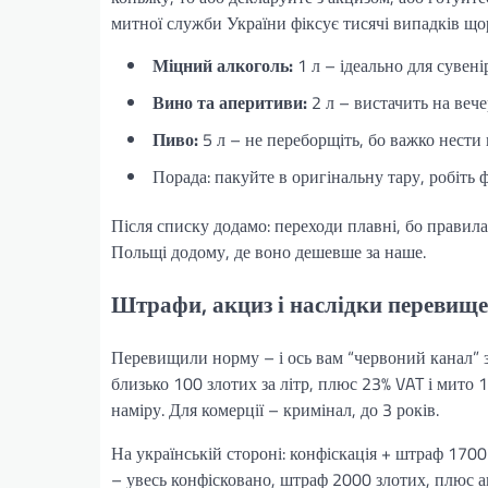
митної служби України фіксує тисячі випадків що
Міцний алкоголь:
1 л – ідеально для сувенір
Вино та аперитиви:
2 л – вистачить на вече
Пиво:
5 л – не переборщіть, бо важко нести 
Порада: пакуйте в оригінальну тару, робіть 
Після списку додамо: переходи плавні, бо правила 
Польщі додому, де воно дешевше за наше.
Штрафи, акциз і наслідки перевище
Перевищили норму – і ось вам “червоний канал” 
близько 100 злотих за літр, плюс 23% VAT і мито 
наміру. Для комерції – кримінал, до 3 років.
На українській стороні: конфіскація + штраф 1700
– увесь конфісковано, штраф 2000 злотих, плюс а