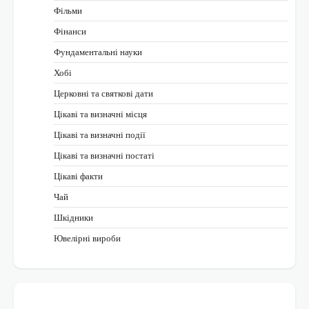
Фільми
Фінанси
Фундаментальні науки
Хобі
Церковні та святкові дати
Цікаві та визначні місця
Цікаві та визначні події
Цікаві та визначні постаті
Цікаві факти
Чай
Шкідники
Ювелірні вироби