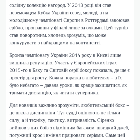
солідну колекцію нагород. У 2013 році він став
переможцем Кубка України серед молоді, а на
молодіжному чемпіонаті Європи в Роттердамі завоював
срібло, програвши у фіналі лише за очками. Цей турнір
став поворотним: хлопець зрозумів, що може
конкурувати з найкращими на континенті.
Бронза чемпіонату України 2014 року в Києві лише
зміцнила репутацію. Участь у Європейських іграх
2015-го в Баку та Світовій серії боксу показала, де ще є
простір для росту. Кожна поразка в любителях – а їх
було небагато – давала уроки: як краще захищатися, як
тримати дистанцію, як читати суперника.
Для новачків важливо зрозуміти: любительський бокс –
це школа дисципліни. Тут судді оцінюють не тільки
силу, а й техніку, тактику, витривалість. Сіренко
вийшов з цих боїв з відмінним багажем: швидкий джеб,
потужний крос і вміння працювати серіями. Саме цей