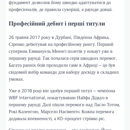
фундамент дозволив йому швидко адаптуватися до
професіоналів, де правила суворіші, а раунди довші.
Професійний дебют і перші титули
26 травня 2017 року в Дурбані, Південна Африка,
Сіренко дебютував на професійному рингу. Перший
суперник Еммануель Мненгі полетів у нокаут уже в
першому раунді. Так почалася серія швидких перемог.
Багато ранніх боїв проходили саме в Африці – це був
свідомий вибір команди для набору досвіду в складних
умовах.
Уже в 2018 році він здобув перший титул – чемпіона
WBF International, нокаутувавши Найфа Дідьуо в
першому раунді. Далі пішли перемоги над Ласло Тотом,
Рокі Каленгою, Марсело Насіменто. Кожна перемога
додавала впевненості, а KO-процент стрімко ріс.