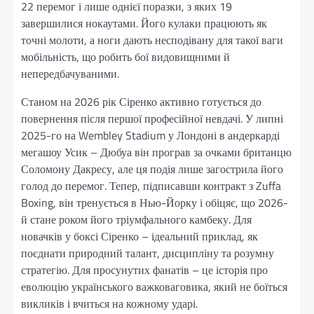
22 перемог і лише однієї поразки, з яких 19
завершилися нокаутами. Його кулаки працюють як
точні молоти, а ноги дають несподівану для такої ваги
мобільність, що робить бої видовищними й
непередбачуваними.
Станом на 2026 рік Сіренко активно готується до
повернення після першої професійної невдачі. У липні
2025-го на Wembley Stadium у Лондоні в андеркарді
мегашоу Усик – Дюбуа він програв за очками британцю
Соломону Дакресу, але ця подія лише загострила його
голод до перемог. Тепер, підписавши контракт з Zuffa
Boxing, він тренується в Нью-Йорку і обіцяє, що 2026-
й стане роком його тріумфального камбеку. Для
новачків у боксі Сіренко – ідеальний приклад, як
поєднати природний талант, дисципліну та розумну
стратегію. Для просунутих фанатів – це історія про
еволюцію українського важковаговика, який не боїться
викликів і вчиться на кожному ударі.