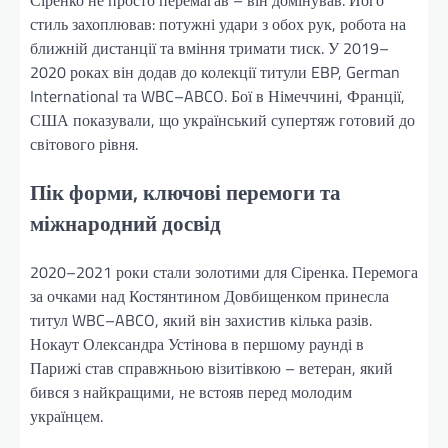
Сіренко не просто перемагав – він домінував. Його
стиль захоплював: потужні удари з обох рук, робота на
ближній дистанції та вміння тримати тиск. У 2019–
2020 роках він додав до колекції титули EBP, German
International та WBC–ABCO. Бої в Німеччині, Франції,
США показували, що український супертяж готовий до
світового рівня.
Пік форми, ключові перемоги та
міжнародний досвід
2020–2021 роки стали золотими для Сіренка. Перемога
за очками над Костянтином Довбищенком принесла
титул WBC–ABCO, який він захистив кілька разів.
Нокаут Олександра Устінова в першому раунді в
Парижі став справжньою візитівкою – ветеран, який
бився з найкращими, не встояв перед молодим
українцем.