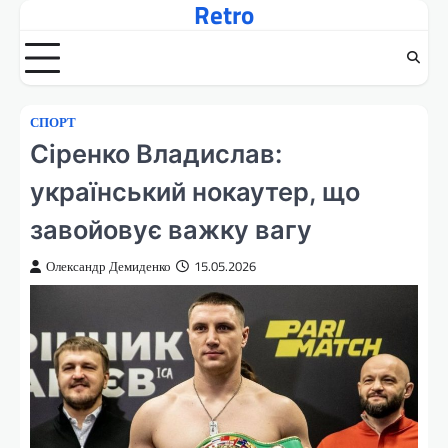
Retro
Перейти
до
вмісту
СПОРТ
Сіренко Владислав:
український нокаутер, що
завойовує важку вагу
Олександр Демиденко
15.05.2026