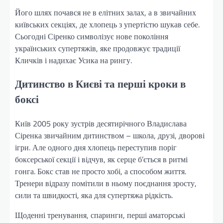
Його шлях почався не в елітних залах, а в звичайних
київських секціях, де хлопець з упертістю шукав себе.
Сьогодні Сіренко символізує нове покоління
українських супертяжів, яке продовжує традиції
Кличків і надихає Усика на рингу.
Дитинство в Києві та перші кроки в
боксі
Київ 2005 року зустрів десятирічного Владислава
Сіренка звичайним дитинством – школа, друзі, дворові
ігри. Але одного дня хлопець переступив поріг
боксерської секції і відчув, як серце б’ється в ритмі
гонга. Бокс став не просто хобі, а способом життя.
Тренери відразу помітили в ньому поєднання зросту,
сили та швидкості, яка для супертяжа рідкість.
Щоденні тренування, спаринги, перші аматорські