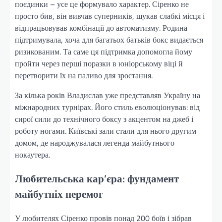
поєдинки – усе це формувало характер. Сіренко не
просто бив, він вивчав суперників, шукав слабкі місця і
відпрацьовував комбінації до автоматизму. Родина
підтримувала, хоча для багатьох батьків бокс видається
ризикованим. Та саме ця підтримка допомогла йому
пройти через перші поразки в юніорському віці й
перетворити їх на паливо для зростання.
За кілька років Владислав уже представляв Україну на
міжнародних турнірах. Його стиль еволюціонував: від
сирої сили до технічного боксу з акцентом на джеб і
роботу ногами. Київські зали стали для нього другим
домом, де народжувалася легенда майбутнього
нокаутера.
Любительська кар’єра: фундамент
майбутніх перемог
У любителях Сіренко провів понад 200 боїв і зібрав