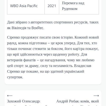
Перемога над
WBO Asia Pacific
2021
Руденком
Дані зібрано з авторитетних спортивних ресурсів, таких
як Вікіпедія та BoxRec.
Сіренко продовжує писати свою історію. Кожний новий
раунд, кожна підготовка – це крок уперед. Для тих, хто
тільки починає стежити за боксом, його кар’єра показує,
що мрії здійснюються через щоденну роботу. Для
ветеранів фанатів – це нагадування, чому ми любимо
цей спорт: за драму, силу та незламність. Владислав
Сіренко ще покаже, на що здатний український
супертяж.
Навігація
⟵
⟶
записів
Захожий Олександр:
Андрій Рибак: комік, який