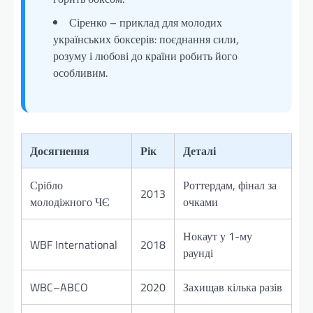
Сіренко – приклад для молодих
українських боксерів: поєднання сили,
розуму і любові до країни робить його
особливим.
Досягнення
Рік
Деталі
Срібло
Роттердам, фінал за
2013
молодіжного ЧЄ
очками
Нокаут у 1-му
WBF International
2018
раунді
WBC–ABCO
2020
Захищав кілька разів