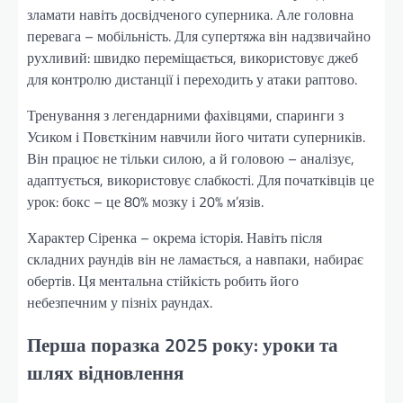
зламати навіть досвідченого суперника. Але головна
перевага – мобільність. Для супертяжа він надзвичайно
рухливий: швидко переміщається, використовує джеб
для контролю дистанції і переходить у атаки раптово.
Тренування з легендарними фахівцями, спаринги з
Усиком і Повєткіним навчили його читати суперників.
Він працює не тільки силою, а й головою – аналізує,
адаптується, використовує слабкості. Для початківців це
урок: бокс – це 80% мозку і 20% м’язів.
Характер Сіренка – окрема історія. Навіть після
складних раундів він не ламається, а навпаки, набирає
обертів. Ця ментальна стійкість робить його
небезпечним у пізніх раундах.
Перша поразка 2025 року: уроки та
шлях відновлення