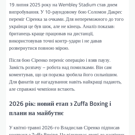
19 липня 2025 року на Wembley Stadium став днем
випробування. У 10-раундовому бою Соломон Дакрес
переміг Сіренка за очками. Для непереможного до того
українця це був шок, але не кінець. Аналіз показав:
британець краще працював на дистанції,
використовував точні контр-удари і не давав
розвернутися повною мірою.
Після бою Сіренко переніс операцію і взяв паузу.
Замість розпачу – робота над помилками. Він сам
коментував, що ця поразка зробила його сильнішим.
Для фанатів це нагадування: навіть найкращі падають,
але справжні чемпіони встають.
2026 рік: новий етап з Zuffa Boxing і
плани на майбутнє
У квітні-травні 2026-го Владислав Сіренко підписав
контракт з Zuffa Boxing. Це відкриває двері до частіших