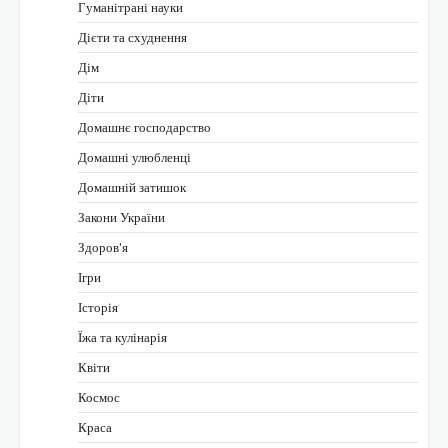
Гуманітрані науки
Дієти та схуднення
Дім
Діти
Домашнє господарство
Домашні улюбленці
Домашній затишок
Закони України
Здоров'я
Ігри
Історія
Їжа та кулінарія
Квіти
Космос
Краса