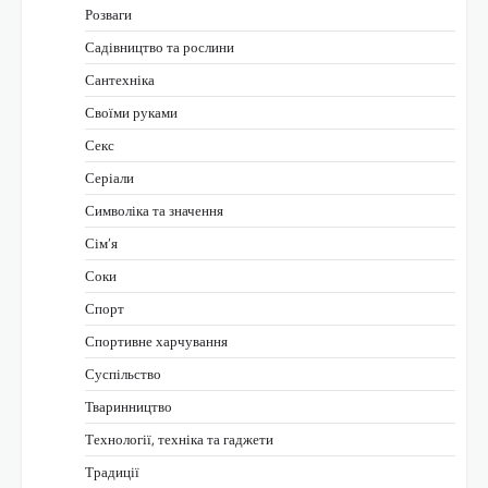
Розваги
Садівництво та рослини
Сантехніка
Своїми руками
Секс
Серіали
Символіка та значення
Сім’я
Соки
Спорт
Спортивне харчування
Суспільство
Тваринництво
Технології, техніка та гаджети
Традиції