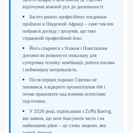
відточував кожний рух до досконалості.
Багато ранніх професійних поєдинків
пройшли в Південній Африці – саме там він
набрався досвіду і зрозумів, що таке
справжній професійний бокс.
Його спаринги з Усиком і Повєткіним
допомогли розвинути унікальну для
супертяжа техніку: комбінації, робота ногами
і неймовірну витривалість.
Після першої поразки Сіренко не
заховався, а відкрито проаналізував бій і
почав працювати над новими аспектами
підготовки.
У 2026 році, підписавши з Zuffa Boxing,
він заявив, що хоче боксувати часто і на
найвищому рівні – це слова людини, яка
горить боксом.