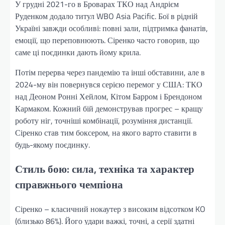
У грудні 2021-го в Броварах ТКО над Андрієм
Руденком додало титул WBO Asia Pacific. Бої в рідній
Україні завжди особливі: повні зали, підтримка фанатів,
емоції, що переповнюють. Сіренко часто говорив, що
саме ці поєдинки дають йому крила.
Потім перерва через пандемію та інші обставини, але в
2024-му він повернувся серією перемог у США: ТКО
над Деоном Ронні Хейлом, Кітом Барром і Брендоном
Кармаком. Кожний бій демонстрував прогрес – кращу
роботу ніг, точніші комбінації, розуміння дистанції.
Сіренко став тим боксером, на якого варто ставити в
будь-якому поєдинку.
Стиль бою: сила, техніка та характер
справжнього чемпіона
Сіренко – класичний нокаутер з високим відсотком KO
(близько 86%). Його удари важкі, точні, а серії здатні