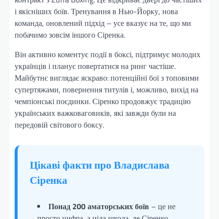
і якісніших боїв. Тренування в Нью-Йорку, нова
команда, оновлений підхід – усе вказує на те, що ми
побачимо зовсім іншого Сіренка.
Він активно коментує події в боксі, підтримує молодих
українців і планує повертатися на ринг частіше.
Майбутнє виглядає яскраво: потенційні бої з топовими
супертяжами, повернення титулів і, можливо, вихід на
чемпіонські поєдинки. Сіренко продовжує традицію
українських важковаговиків, які завжди були на
передовій світового боксу.
Цікаві факти про Владислава
Сіренка
Понад 200 аматорських боїв
– це не
просто цифра, а ціла школа, де Сіренко