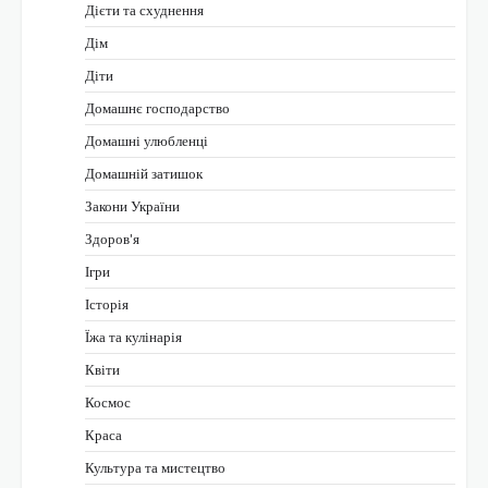
Дієти та схуднення
Дім
Діти
Домашнє господарство
Домашні улюбленці
Домашній затишок
Закони України
Здоров'я
Ігри
Історія
Їжа та кулінарія
Квіти
Космос
Краса
Культура та мистецтво