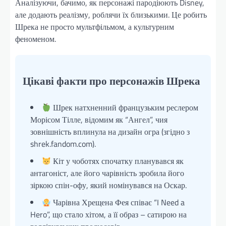
Аналізуючи, бачимо, як персонажі пародіюють Disney,
але додають реалізму, роблячи їх близькими. Це робить
Шрека не просто мультфільмом, а культурним
феноменом.
Цікаві факти про персонажів Шрека
Шрек натхненний французьким реслером
Морісом Тілле, відомим як “Ангел”, чия
зовнішність вплинула на дизайн огра (згідно з
shrek.fandom.com).
Кіт у чоботях спочатку планувався як
антагоніст, але його чарівність зробила його
зіркою спін-офу, який номінувався на Оскар.
Чарівна Хрещена Фея співає “I Need a
Hero”, що стало хітом, а її образ – сатирою на