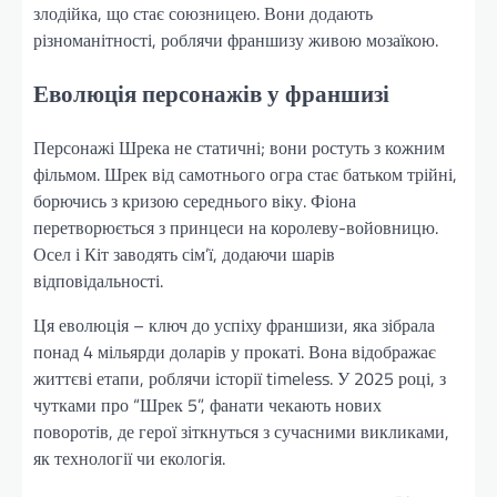
злодійка, що стає союзницею. Вони додають
різноманітності, роблячи франшизу живою мозаїкою.
Еволюція персонажів у франшизі
Персонажі Шрека не статичні; вони ростуть з кожним
фільмом. Шрек від самотнього огра стає батьком трійні,
борючись з кризою середнього віку. Фіона
перетворюється з принцеси на королеву-войовницю.
Осел і Кіт заводять сім’ї, додаючи шарів
відповідальності.
Ця еволюція – ключ до успіху франшизи, яка зібрала
понад 4 мільярди доларів у прокаті. Вона відображає
життєві етапи, роблячи історії timeless. У 2025 році, з
чутками про “Шрек 5”, фанати чекають нових
поворотів, де герої зіткнуться з сучасними викликами,
як технології чи екологія.