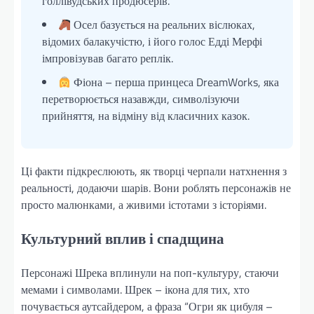
голлівудських продюсерів.
Осел базується на реальних віслюках,
відомих балакучістю, і його голос Едді Мерфі
імпровізував багато реплік.
Фіона – перша принцеса DreamWorks, яка
перетворюється назавжди, символізуючи
прийняття, на відміну від класичних казок.
Ці факти підкреслюють, як творці черпали натхнення з
реальності, додаючи шарів. Вони роблять персонажів не
просто малюнками, а живими істотами з історіями.
Культурний вплив і спадщина
Персонажі Шрека вплинули на поп-культуру, стаючи
мемами і символами. Шрек – ікона для тих, хто
почувається аутсайдером, а фраза “Огри як цибуля –