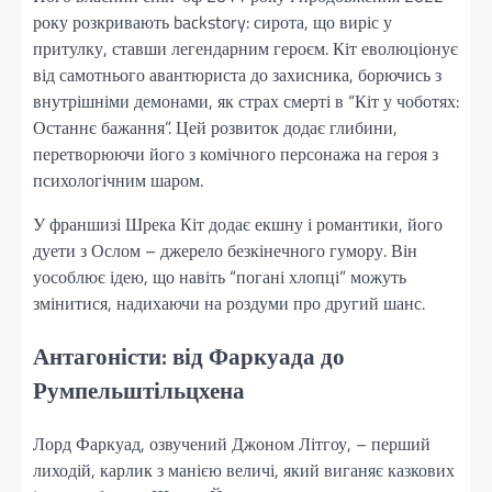
року розкривають backstory: сирота, що виріс у
притулку, ставши легендарним героєм. Кіт еволюціонує
від самотнього авантюриста до захисника, борючись з
внутрішніми демонами, як страх смерті в “Кіт у чоботях:
Останнє бажання”. Цей розвиток додає глибини,
перетворюючи його з комічного персонажа на героя з
психологічним шаром.
У франшизі Шрека Кіт додає екшну і романтики, його
дуети з Ослом – джерело безкінечного гумору. Він
уособлює ідею, що навіть “погані хлопці” можуть
змінитися, надихаючи на роздуми про другий шанс.
Антагоністи: від Фаркуада до
Румпельштільцхена
Лорд Фаркуад, озвучений Джоном Літгоу, – перший
лиходій, карлик з манією величі, який виганяє казкових