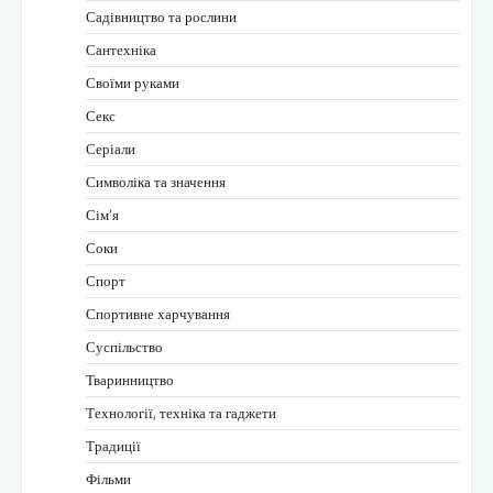
Садівництво та рослини
Сантехніка
Своїми руками
Секс
Серіали
Символіка та значення
Сім’я
Соки
Спорт
Спортивне харчування
Суспільство
Тваринництво
Технології, техніка та гаджети
Традиції
Фільми