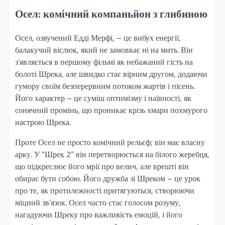
Осел: комічний компаньйон з глибиною
Осел, озвучений Едді Мерфі, – це вибух енергії,
балакучий віслюк, який не замовкає ні на мить. Він
з’являється в першому фільмі як небажаний гість на
болоті Шрека, але швидко стає вірним другом, додаючи
гумору своїм безперервним потоком жартів і пісень.
Його характер – це суміш оптимізму і наївності, як
сонячний промінь, що проникає крізь хмари похмурого
настрою Шрека.
Проте Осел не просто комічний рельєф; він має власну
арку. У “Шрек 2” він перетворюється на білого жеребця,
що підкреслює його мрії про велич, але врешті він
обирає бути собою. Його дружба зі Шреком – це урок
про те, як протилежності притягуються, створюючи
міцний зв’язок. Осел часто стає голосом розуму,
нагадуючи Шреку про важливість емоцій, і його