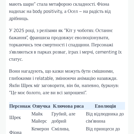
мають шари” стала метафорою складності. Фіона
надихає на body positivity, а Осел – на радість від
дрібниць.
У 2025 році, з релізами як “Кіт у чоботях: Останнє
бажання”, франшиза продовжує еволюціонувати,
торкаючись тем смертності і спадщини. Персонажі
з’являються в парках розваг, іграх і мерчі, cementing їх
статус.
Вони нагадують, що казки можуть бути смішними,
глибокими і relatable, змінюючи анімацію назавжди.
Якби Шрек міг заговорити, він би, напевно, буркнув:
“Це моє болото, але ви всі запрошені”.
Персонаж
Озвучка
Ключова риса
Еволюція
Майк
Грубий, але
Від відлюдника до
Шрек
Майерс
добрий
сім’янина
Кемерон
Смілива,
Від принцеси до
Фіона