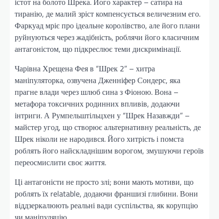
істот на болото Шрека. Його характер – сатира на
тиранію, де малий зріст компенсується величезним его.
Фаркуад мріє про ідеальне королівство, але його плани
руйнуються через жадібність, роблячи його класичним
антагоністом, що підкреслює теми дискримінації.
Чарівна Хрещена Фея в “Шрек 2” – хитра
маніпуляторка, озвучена Дженніфер Сондерс, яка
прагне влади через шлюб сина з Фіоною. Вона –
метафора токсичних родинних впливів, додаючи
інтриги. А Румпельштільцхен у “Шрек Назавжди” –
майстер угод, що створює альтернативну реальність, де
Шрек ніколи не народився. Його хитрість і помста
роблять його найскладнішим ворогом, змушуючи героїв
переосмислити своє життя.
Ці антагоністи не просто злі; вони мають мотиви, що
роблять їх relatable, додаючи франшизі глибини. Вони
віддзеркалюють реальні вади суспільства, як корупцію
чи маніпуляцію.