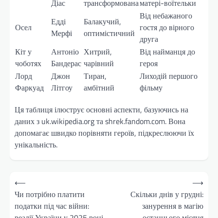
Діас
трансформована
матері-воїтельки
Від небажаного
Едді
Балакучий,
Осел
гостя до вірного
Мерфі
оптимістичний
друга
Кіт у
Антоніо
Хитрий,
Від найманця до
чоботях
Бандерас
чарівний
героя
Лорд
Джон
Тиран,
Лиходій першого
Фаркуад
Літгоу
амбітний
фільму
Ця таблиця ілюструє основні аспекти, базуючись на
даних з uk.wikipedia.org та shrek.fandom.com. Вона
допомагає швидко порівняти героїв, підкреслюючи їх
унікальність.
Навігація
⟵
⟶
записів
Чи потрібно платити
Скільки днів у грудні:
податки під час війни:
занурення в магію
реалії України у 2025 році
останнього місяця