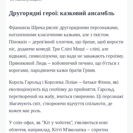
Другорядні герої: казковий ансамбль
Франшиза Шрека рясніє другорядними персонажами,
натхненними класичними казками, але з твістом.
Піноккіо – дерев’яний хлопчик, що бреше, щоб вирости
ніс, додаючи комедії. Три Сліпі Миші – сліпі, але
відважні, символізуючи, що вади не заважають героїзму.
Пряниковий Людь – войовничий печиво, що б’ється з
ворогами, пародіюючи казки братів Грімм.
Король Гарольд і Королева Ліліан – батьки Фіони, які
еволюціонують від снобізму до прийняття. Гарольд,
перетворений на жабу, вчиться смиренню. Ці персонажі
збагачують світ, створюючи відчуття спільноти, де
кожен має роль.
У спін-офах, як “Кіт у чоботях”, з’являються нові
обличчя, наприклад, Кітті М’яколапка – спритна