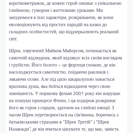
короткометражок, де кожен герой оживає з унікальною
глибиною, гумором і життєвими уроками. Ми
зануримося в їхні характери, розкриваючи, як вони
еволюціонують від простих пародій на казки до
складних особистостей, що віддзеркалюють реальний
світ.
Шрек, озвучений Майком Майерсом, починається як
самотній відлюдник, який відлякує всіх своїм виглядом
і грубістю. Його болото – це фортеця спокою, де він
насолоджується самотністю, поїдаючи равликів і
лякаючи селян. Але під цією шкаралупою ховається
вразлива душа, яка боїться відкидання через свою
зовнішність. У першому фільмі 2001 року він вирушає
на пошуки принцеси Фіони, і ця подорож розкриває
його як героя з серцем, здатним на глибокі емоції. З
часом Шрек перетворюється на сім’янина, борючись з
батьківськими страхами в “Шрек Третій” і “Шрек
Назавжди”, де він вчиться цінувати те, що має, замість