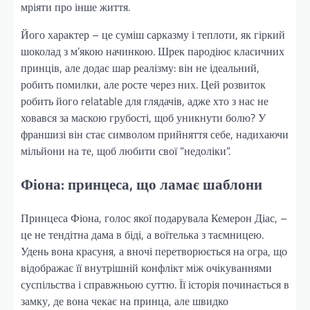
мріяти про інше життя.
Його характер – це суміш сарказму і теплоти, як гіркий
шоколад з м’якою начинкою. Шрек пародіює класичних
принців, але додає шар реалізму: він не ідеальний,
робить помилки, але росте через них. Цей розвиток
робить його relatable для глядачів, адже хто з нас не
ховався за маскою грубості, щоб уникнути болю? У
франшизі він стає символом прийняття себе, надихаючи
мільйони на те, щоб любити свої “недоліки”.
Фіона: принцеса, що ламає шаблони
Принцеса Фіона, голос якої подарувала Кемерон Діас, –
це не тендітна дама в біді, а воїтелька з таємницею.
Удень вона красуня, а вночі перетворюється на огра, що
відображає її внутрішній конфлікт між очікуваннями
суспільства і справжньою суттю. Її історія починається в
замку, де вона чекає на принца, але швидко