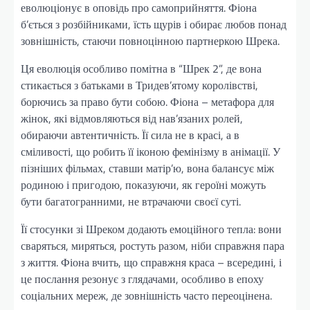
еволюціонує в оповідь про самоприйняття. Фіона
б’ється з розбійниками, їсть щурів і обирає любов понад
зовнішність, стаючи повноцінною партнеркою Шрека.
Ця еволюція особливо помітна в “Шрек 2”, де вона
стикається з батьками в Тридев’ятому королівстві,
борючись за право бути собою. Фіона – метафора для
жінок, які відмовляються від нав’язаних ролей,
обираючи автентичність. Її сила не в красі, а в
сміливості, що робить її іконою фемінізму в анімації. У
пізніших фільмах, ставши матір’ю, вона балансує між
родиною і пригодою, показуючи, як героїні можуть
бути багатогранними, не втрачаючи своєї суті.
Її стосунки зі Шреком додають емоційного тепла: вони
сваряться, миряться, ростуть разом, ніби справжня пара
з життя. Фіона вчить, що справжня краса – всередині, і
це послання резонує з глядачами, особливо в епоху
соціальних мереж, де зовнішність часто переоцінена.