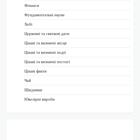
Фінанси
Фундаментальні науки
Хобі
Церковні та святкові дати
Цікаві та визначні місця
Цікаві та визначні події
Цікаві та визначні постаті
Цікаві факти
Чай
Шкідники
Ювелірні вироби