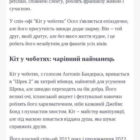
репліки, сповнені сленгу, роблять франшизу живою і
сучасною.
У спін-офі “Кіт у чоботях” Осел з’являється епізодично,
але його присутність завжди додає шарму. Він – той
друг, який дратує, але без якого життя нудне, і це
робить його незабутнім для фанатів усіх віків.
Кіт у чоботях: чарівний найманець
Кіт у чоботях, з голосом Антоніо Бандераса, вривається
в “Шрек 2” як хитрий вбивця, найнятий для усунення
Шрека, але швидко переходить на бік добра. Його
великі очі, іспанський акцент і фехтувальні навички
роблять його харизматичним, ніби казковий Джеймс
Бонд з пухнастим хвостом. Кіт – майстер маніпуляції,
але під маскою ховається віддана душа, яка шукає
справжніх друзів.
Його власний спін-оф 2011 року і продовження 2022