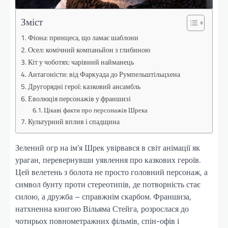
Зміст
Фіона: принцеса, що ламає шаблони
Осел: комічний компаньйон з глибиною
Кіт у чоботях: чарівний найманець
Антагоністи: від Фаркуада до Румпельштільцхена
Другорядні герої: казковий ансамбль
Еволюція персонажів у франшизі
Цікаві факти про персонажів Шрека
Культурний вплив і спадщина
Зелений огр на ім’я Шрек увірвався в світ анімації як
ураган, перевернувши уявлення про казкових героїв.
Цей велетень з болота не просто головний персонаж, а
символ бунту проти стереотипів, де потворність стає
силою, а дружба – справжнім скарбом. Франшиза,
натхненна книгою Вільяма Стейга, розрослася до
чотирьох повнометражних фільмів, спін-офів і