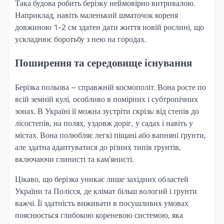
Така будова робить берізку неймовірно витривалою.
Наприклад, навіть маленький шматочок кореня
довжиною 1-2 см здатен дати життя новій рослині, що
ускладнює боротьбу з нею на городах.
Поширення та середовище існування
Берізка польова – справжній космополіт. Вона росте по
всій земній кулі, особливо в помірних і субтропічних
зонах. В Україні її можна зустріти скрізь: від степів до
лісостепів, на полях, уздовж доріг, у садах і навіть у
містах. Вона полюбляє легкі піщані або вапняні ґрунти,
але здатна адаптуватися до різних типів ґрунтів,
включаючи глинисті та кам’янисті.
Цікаво, що берізка уникає лише західних областей
України та Полісся, де клімат більш вологий і ґрунти
важчі. Її здатність виживати в посушливих умовах
пояснюється глибокою кореневою системою, яка