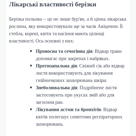
Лікарські властивості берізки
Берізка польова – це не лише бур’ян, а й цінна лікарська
рослина, яку використовували ще за часів Авіценни. Її
стебла, корені, квіти та насіння мають цілющі
властивості. Ось основні з них:
Проносна та сечогінна дія
: Відвар трави
допомагає при закрепах і набряках.
Протизапальна дія
: Свіжий сік або відвар
листя використовують для лікування
гнійничкових захворювань шкіри.
Знеболювальна дія
: Подрібнене листя
застосовують при укусах змій або для
загоєння ран.
Лікування астми та бронхітів
: Відвар
квітів полегшує симптоми респіраторних
захворювань.