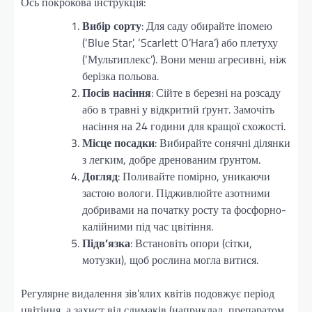
Ось покрокова інструкція:
Вибір сорту
: Для саду обирайте іпомею
(‘Blue Star’, ‘Scarlett O’Hara’) або плетуху
(‘Мультиплекс’). Вони менш агресивні, ніж
берізка польова.
Посів насіння
: Сійте в березні на розсаду
або в травні у відкритий ґрунт. Замочіть
насіння на 24 години для кращої схожості.
Місце посадки
: Вибирайте сонячні ділянки
з легким, добре дренованим ґрунтом.
Догляд
: Поливайте помірно, уникаючи
застою вологи. Підживлюйте азотними
добривами на початку росту та фосфорно-
калійними під час цвітіння.
Підв’язка
: Встановіть опори (сітки,
мотузки), щоб рослина могла витися.
Регулярне видалення зів’ялих квітів подовжує період
цвітіння, а захист від слимаків (наприклад, препаратом