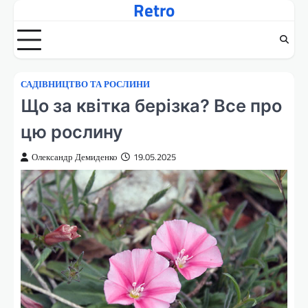
Retro
Перейти
до
вмісту
САДІВНИЦТВО ТА РОСЛИНИ
Що за квітка берізка? Все про
цю рослину
Олександр Демиденко
19.05.2025