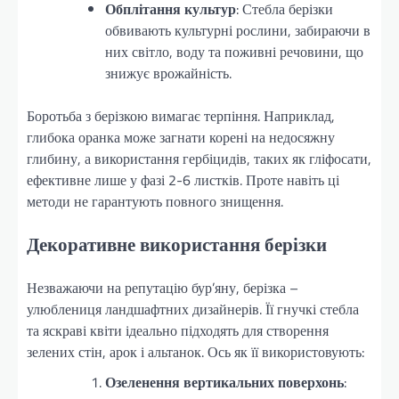
Обплітання культур
: Стебла берізки
обвивають культурні рослини, забираючи в
них світло, воду та поживні речовини, що
знижує врожайність.
Боротьба з берізкою вимагає терпіння. Наприклад,
глибока оранка може загнати корені на недосяжну
глибину, а використання гербіцидів, таких як гліфосати,
ефективне лише у фазі 2-6 листків. Проте навіть ці
методи не гарантують повного знищення.
Декоративне використання берізки
Незважаючи на репутацію бур’яну, берізка –
улюблениця ландшафтних дизайнерів. Її гнучкі стебла
та яскраві квіти ідеально підходять для створення
зелених стін, арок і альтанок. Ось як її використовують:
Озеленення вертикальних поверхонь
: