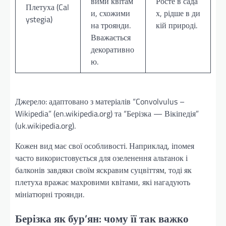
вими квітам
Росте в сада
Плетуха (Cal
и, схожими
х, рідше в ди
ystegia)
на троянди.
кій природі.
Вважається
декоративно
ю.
Джерело: адаптовано з матеріалів “Convolvulus –
Wikipedia” (en.wikipedia.org) та “Берізка — Вікіпедія”
(uk.wikipedia.org).
Кожен вид має свої особливості. Наприклад, іпомея
часто використовується для озеленення альтанок і
балконів завдяки своїм яскравим суцвіттям, тоді як
плетуха вражає махровими квітами, які нагадують
мініатюрні троянди.
Берізка як бур’ян: чому її так важко