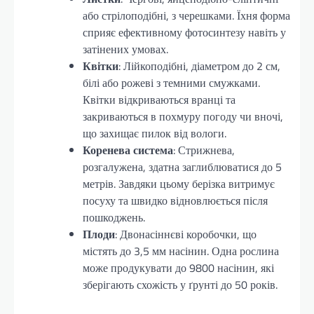
або стрілоподібні, з черешками. Їхня форма
сприяє ефективному фотосинтезу навіть у
затінених умовах.
Квітки
: Лійкоподібні, діаметром до 2 см,
білі або рожеві з темними смужками.
Квітки відкриваються вранці та
закриваються в похмуру погоду чи вночі,
що захищає пилок від вологи.
Коренева система
: Стрижнева,
розгалужена, здатна заглиблюватися до 5
метрів. Завдяки цьому берізка витримує
посуху та швидко відновлюється після
пошкоджень.
Плоди
: Двонасіннєві коробочки, що
містять до 3,5 мм насінин. Одна рослина
може продукувати до 9800 насінин, які
зберігають схожість у ґрунті до 50 років.