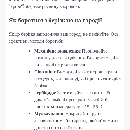
“Гроза”) збереже рослину здоровою.
Як боротися з берізкою на городі?
Якщо берізка заполонила ваш город, не панікуйте! Ось
ефективні методи боротьби:
Механічне видалення
: Прополюйте
рослину до фази цвітіння. Використовуйте
вила, щоб не різати корені.
Сівозміна
: Висаджуйте багаторічні трави
(люцерну, конюшину), які пригнічують ріст
берізки.
Гербіциди
: Застосовуйте гліфосати або
дикамба-вмісні препарати у фазі 2-6
листків за температури +15…25°C.
Мульчування
: Накривайте ґрунт
агроволокном або тирсою, щоб обмежити
доступ світла до бур’яну.