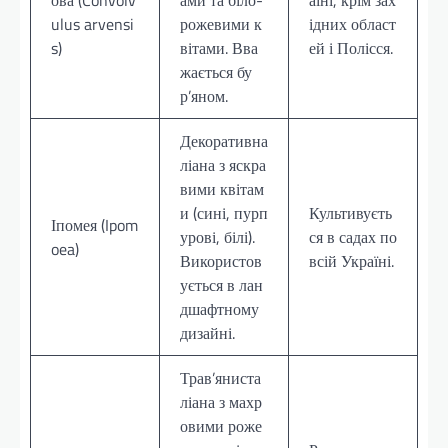
ulus arvensi
рожевими к
ідних област
s)
вітами. Вва
ей і Полісся.
жається бу
р’яном.
Декоративна
ліана з яскра
вими квітам
и (сині, пурп
Культивуєть
Іпомея (Ipom
урові, білі).
ся в садах по
oea)
Використов
всій Україні.
ується в лан
дшафтному
дизайні.
Трав’яниста
ліана з махр
овими роже