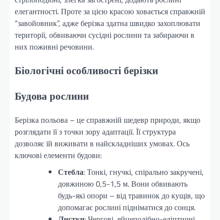
елегантності. Проте за цією красою ховається справжній
“завойовник”, адже берізка здатна швидко захоплювати
території, обвиваючи сусідні рослини та забираючи в
них поживні речовини.
Біологічні особливості берізки
Будова рослини
Берізка польова – це справжній шедевр природи, якщо
розглядати її з точки зору адаптації. Її структура
дозволяє їй виживати в найскладніших умовах. Ось
ключові елементи будови:
Стебла
: Тонкі, гнучкі, спірально закручені,
довжиною 0,5-1,5 м. Вони обвивають
будь-які опори – від травинок до кущів, що
допомагає рослині підніматися до сонця.
Листки
: Чергові, яйцеподібно-еліптичні