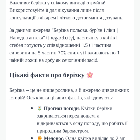
Важливо: берізка у свіжому вигляді отруйна!
Використовуйте її для лікування лише після
консультації з лікарем і чіткого дотримання дозувань.
За даними джерела “Берізка польова: бур’ян і ліки |
Народна аптека” (thegard.city), настоянку з квітів і
стебел готують у співвідношенні 1:5 (1 частина
сировини на 5 частин 70% спирту) і вживають по 1
чайній ложці на добу як сечогінний засіб.
Цікаві факти про берізку
Берізка – це не лише рослина, а й джерело дивовижних
історій! Ось кілька цікавих фактів, які здивують:
Прогноз погоди
: Квітки берізки
закриваються перед дощем, а
відкриваються в ясну погоду, що робить її
природним барометром.
Медонос
: Одна квітка виділяє до 2 мг