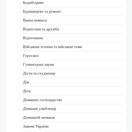
Бодибілдинг
Будівництво та ремонт
Ванна кімната
Відносини та дружба
Відпочинок
Військова техніка та військові теми
Гороскоп
Гуманітрані науки
Дієти та схуднення
Дім
Діти
Домашнє господарство
Домашні улюбленці
Домашній затишок
Закони України