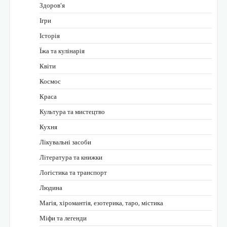
Здоров'я
Ігри
Історія
Їжа та кулінарія
Квіти
Космос
Краса
Культура та мистецтво
Кухня
Лікувальні засоби
Література та книжки
Логістика та транспорт
Людина
Магія, хіромантія, езотерика, таро, містика
Міфи та легенди