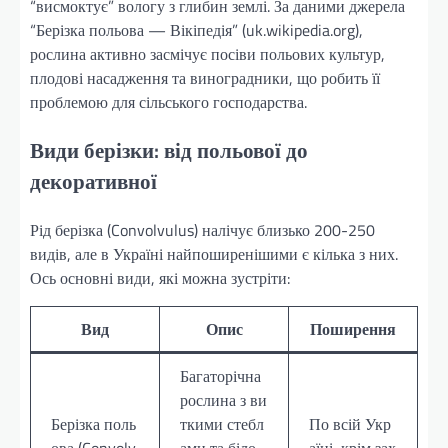
“висмоктує” вологу з глибин землі. За даними джерела
“Берізка польова — Вікіпедія” (uk.wikipedia.org),
рослина активно засмічує посіви польових культур,
плодові насадження та виноградники, що робить її
проблемою для сільського господарства.
Види берізки: від польової до
декоративної
Рід берізка (Convolvulus) налічує близько 200-250
видів, але в Україні найпоширенішими є кілька з них.
Ось основні види, які можна зустріти:
Вид
Опис
Поширення
Багаторічна
рослина з ви
Берізка поль
ткими стебл
По всій Укр
ова (Convolv
ами та біло-
аїні, крім зах