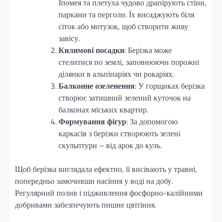
Іпомея та плетуха чудово драпірують стіни,
паркани та перголи. Їх висаджують біля
сіток або мотузок, щоб створити живу
завісу.
Килимові посадки
: Берізка може
стелитися по землі, заповнюючи порожні
ділянки в альпінаріях чи рокаріях.
Балконне озеленення
: У горщиках берізка
створює затишний зелений куточок на
балконах міських квартир.
Формування фігур
: За допомогою
каркасів з берізки створюють зелені
скульптури – від арок до куль.
Щоб берізка виглядала ефектно, її висівають у травні,
попередньо замочивши насіння у воді на добу.
Регулярний полив і підживлення фосфорно-калійними
добривами забезпечують пишне цвітіння.