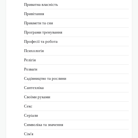
Приватна власність
Привітання
Прикмети та сни
Програми тренування
Професії та робота
Психологія
Релігія
Розваги
Садівництво та рослини
Сантехніка
Своїми руками
Секс
Серіали
Символіка та значення
Сім’я