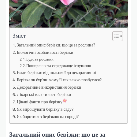
Зміст
Загальний опис берізки: що це за рослина?
Біологічні особливості берізки
Будова рослини
Поширення та середовище існування
Види берізки: від польової до декоративної
Берізка як бур’ян: чому її так важко позбутися?
Декоративне використання берізки
Лікарські властивості берізки
Цікаві факти про берізку
Як вирощувати берізку в саду?
Як боротися з берізкою на городі?
Загальний опис берізки: що це за