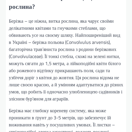
рослина?
Берізка – це ніжна, витка рослина, яка чарує своїми
делікатними квітами та гнучкими стеблами, що
обвивають усе на своєму шляху. Найпоширеніший вид
в Україні – берізка польова (Convolvulus arvensis),
багаторічна трав’яниста рослина з родини берізкових
(Convolvulaceae). Її тонкі стебла, схожі на зелені нитки,
можуть сягати до 1,5 метра, а лійкоподібні квіти білого
або рожевого відтінку прикрашають поля, сади та
узбіччя доріг з квітня до жовтня. Ця рослина відома не
лише своєю красою, а й умінням адаптуватися до різних
умов, що робить її одночасно улюбленицею садівників і
злісним бур’яном для аграріїв.
Берізка має глибоку кореневу систему, яка може
проникати в ґрунт до 3-5 метрів, що забезпечує їй
виживання навіть у посушливих умовах. Її листки –
стрілоподібні, злегка загострені, додають рослині