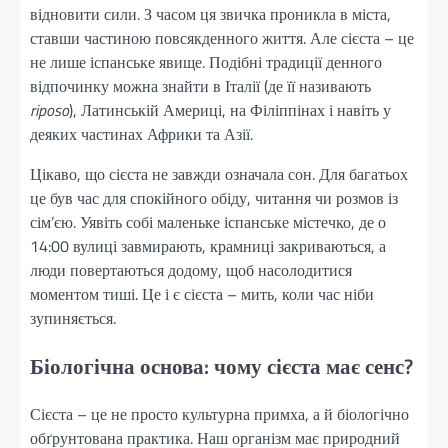
відновити сили. З часом ця звичка проникла в міста,
ставши частиною повсякденного життя. Але сієста – це
не лише іспанське явище. Подібні традиції денного
відпочинку можна знайти в Італії (де її називають
riposo
), Латинській Америці, на Філіппінах і навіть у
деяких частинах Африки та Азії.
Цікаво, що сієста не завжди означала сон. Для багатьох
це був час для спокійного обіду, читання чи розмов із
сім’єю. Уявіть собі маленьке іспанське містечко, де о
14:00 вулиці завмирають, крамниці закриваються, а
люди повертаються додому, щоб насолодитися
моментом тиші. Це і є сієста – мить, коли час ніби
зупиняється.
Біологічна основа: чому сієста має сенс?
Сієста – це не просто культурна примха, а й біологічно
обґрунтована практика. Наш організм має природний