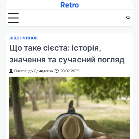
Retro
Перейти
до
вмісту
ВІДПОЧИНОК
Що таке сієста: історія,
значення та сучасний погляд
Олександр Демиденко
20.07.2025