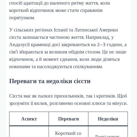
спосіб адаптації до шаленого ритму життя, коли
короткий відпочинок може стати справжнім
порятунком.
У сільських регіонах Іспанії та Латинської Америки
сієста залишається частиною життя. Наприклад, у
Андалусії крамниці досі закриваються на 2–3 години, а
сім’ї збираються за великим обіднім столом. Це не лише
відпочинок, а й момент єднання, коли люди діляться
новинами та насолоджуються спілкуванням.
Переваги та недоліки сієсти
Сієста має як палких прихильників, так і критиків. Щоб
зрозуміти її вплив, розглянемо основні плюси та мінуси.
Аспект
Переваги
Недоліки
Короткий со
Довгі перер