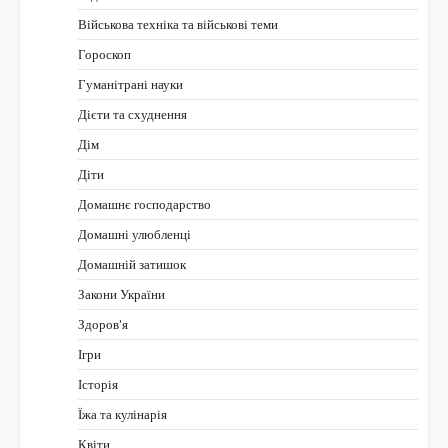
Військова техніка та військові теми
Гороскоп
Гуманітрані науки
Дієти та схуднення
Дім
Діти
Домашнє господарство
Домашні улюбленці
Домашній затишок
Закони України
Здоров'я
Ігри
Історія
Їжа та кулінарія
Квіти