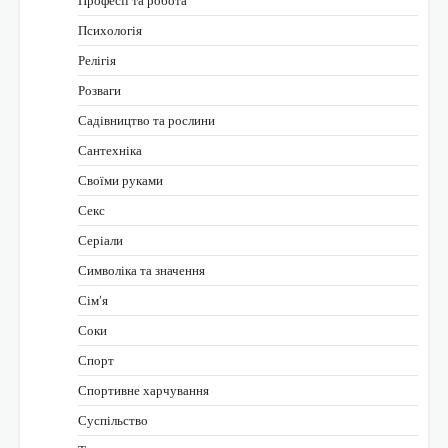
Професії та робота
Психологія
Релігія
Розваги
Садівництво та рослини
Сантехніка
Своїми руками
Секс
Серіали
Символіка та значення
Сім’я
Соки
Спорт
Спортивне харчування
Суспільство