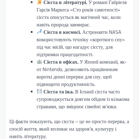
Сієста в літературі.
У романі Габріеля
Гарсія Маркеса «Сто років самотності»
сієста описується як магічний час, коли
навіть природа завмирає.
Сієста в космосі.
Астронавти NASA
використовують техніку «короткого сну»
під час місій, що нагадує сієсту, для
підтримки працездатності.
Сієста в офісах.
У Японії компанії, як-
от Nintendo, дозволяють працівникам
короткі денні перерви для сну, щоб
підвищити продуктивність.
Сієста та їжа.
В Іспанії сієста часто
супроводжується довгим обідом із кількома
стравами, що зміцнює сімейні зв’язки.
Ці факти показують, що сієста – це не просто перерва, а
спосіб життя, який впливає на здоров’я, культуру і
навіть літературу.