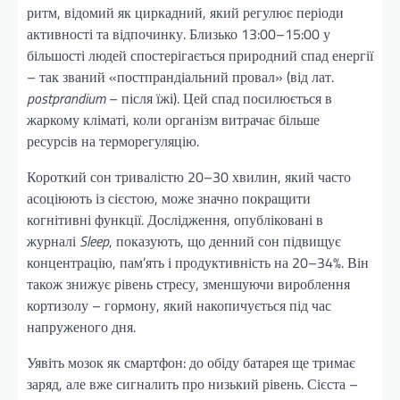
ритм, відомий як циркадний, який регулює періоди
активності та відпочинку. Близько 13:00–15:00 у
більшості людей спостерігається природний спад енергії
– так званий «постпрандіальний провал» (від лат.
postprandium
– після їжі). Цей спад посилюється в
жаркому кліматі, коли організм витрачає більше
ресурсів на терморегуляцію.
Короткий сон тривалістю 20–30 хвилин, який часто
асоціюють із сієстою, може значно покращити
когнітивні функції. Дослідження, опубліковані в
журналі
Sleep
, показують, що денний сон підвищує
концентрацію, пам’ять і продуктивність на 20–34%. Він
також знижує рівень стресу, зменшуючи вироблення
кортизолу – гормону, який накопичується під час
напруженого дня.
Уявіть мозок як смартфон: до обіду батарея ще тримає
заряд, але вже сигналить про низький рівень. Сієста –