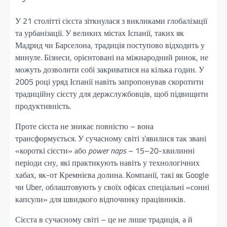
У 21 столітті сієста зіткнулася з викликами глобалізації
та урбанізації. У великих містах Іспанії, таких як
Мадрид чи Барселона, традиція поступово відходить у
минуле. Бізнеси, орієнтовані на міжнародний ринок, не
можуть дозволити собі закриватися на кілька годин. У
2005 році уряд Іспанії навіть запропонував скоротити
традиційну сієсту для держслужбовців, щоб підвищити
продуктивність.
Проте сієста не зникає повністю – вона
трансформується. У сучасному світі з’явилися так звані
«короткі сієсти» або
power naps
– 15–20-хвилинні
періоди сну, які практикують навіть у технологічних
хабах, як-от Кремнієва долина. Компанії, такі як Google
чи Uber, облаштовують у своїх офісах спеціальні «сонні
капсули» для швидкого відпочинку працівників.
Сієста в сучасному світі – це не лише традиція, а й