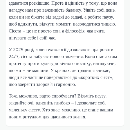
здаватися розкішшю. Проте її цінність у тому, що вона
нагадує нам про важливість балансу. Уявіть собі день,
коли ви не біжите від задачі до задачі, а робите паузу,
щоб вдихнути, відчути момент, насолодитися тишею.
Сієста – це не просто сон, а філософія, яка вчить
цінувати себе і свій час.
У 2025 році, коли технології дозволяють працювати
24/7, сієста набуває нового значення. Вона стає актом
протесту проти культури вічного поспіху, нагадуючи,
що ми – не машини. У країнах, де традиція зникає,
люди все частіше повертаються до «коротких сієст»,
щоб зберегти здоров’я і гармонію.
Тож, можливо, варто спробувати? Візьміть паузу,
закрийте очі, вдихніть глибоко – і дозвольте собі
маленьку сієсту. Хто знає, можливо, це стане вашим
новим ритуалом для щасливого життя.