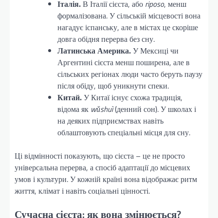
Італія.
В Італії сієста, або
riposo
, менш
формалізована. У сільській місцевості вона
нагадує іспанську, але в містах це скоріше
довга обідня перерва без сну.
Латинська Америка.
У Мексиці чи
Аргентині сієста менш поширена, але в
сільських регіонах люди часто беруть паузу
після обіду, щоб уникнути спеки.
Китай.
У Китаї існує схожа традиція,
відома як
wǔshuì
(денний сон). У школах і
на деяких підприємствах навіть
облаштовують спеціальні місця для сну.
Ці відмінності показують, що сієста – це не просто
універсальна перерва, а спосіб адаптації до місцевих
умов і культури. У кожній країні вона відображає ритм
життя, клімат і навіть соціальні цінності.
Сучасна сієста: як вона змінюється?