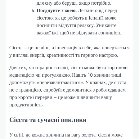
для сну або беруші, якщо потрібно.
Поєднуйте з їжею.
Легкий обід перед
сієстою, як це роблять в Іспанії, може
посилити відчуття релаксу. Уникайте
важкої їжі, щоб не відчувати сонливість.
Сієста – це не лінь, а інвестиція в себе, яка повертається
у вигляді енергії, креативності та гарного настрою.
Для тих, хто працює в офісі, сієста може бути короткою
медитацією чи прогулянкою. Навіть 10 хвилин тиші
допоможуть «перезавантажитися». У країнах, де сієста
не є традицією, спробуйте домовитися з роботодавцем
про короткі перерви – це може підвищити вашу
продуктивність.
Сієста та сучасні виклики
У світі, де кожна хвилина на вагу золота, сієста може