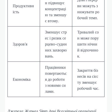
н підвищує
Продуктивн
ви можуть з
концентраці
ість
нижувати ро
ю та зменшу
бочий темп.
є втому.
Зменшує стр
Тривалий со
ес і ризик се
н може пору
Здоров’я
рцево-судин
шити нічни
них захворю
й відпочино
вань.
к.
Працівники
Закриття біз
повертаютьс
несів на сієс
Економіка
я до роботи
ту зменшує
з новими си
робочий час.
лами.
Джерела: Журнал Sleep, дані Всесвітньої організації