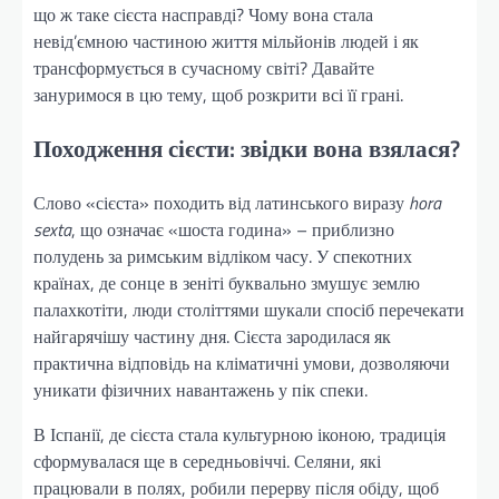
що ж таке сієста насправді? Чому вона стала
невід’ємною частиною життя мільйонів людей і як
трансформується в сучасному світі? Давайте
зануримося в цю тему, щоб розкрити всі її грані.
Походження сієсти: звідки вона взялася?
Слово «сієста» походить від латинського виразу
hora
sexta
, що означає «шоста година» – приблизно
полудень за римським відліком часу. У спекотних
країнах, де сонце в зеніті буквально змушує землю
палахкотіти, люди століттями шукали спосіб перечекати
найгарячішу частину дня. Сієста зародилася як
практична відповідь на кліматичні умови, дозволяючи
уникати фізичних навантажень у пік спеки.
В Іспанії, де сієста стала культурною іконою, традиція
сформувалася ще в середньовіччі. Селяни, які
працювали в полях, робили перерву після обіду, щоб