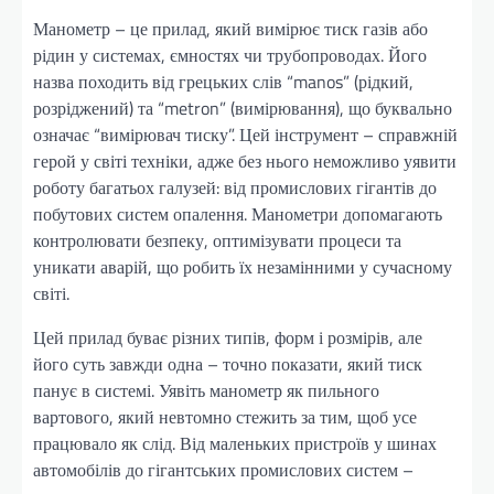
Манометр – це прилад, який вимірює тиск газів або
рідин у системах, ємностях чи трубопроводах. Його
назва походить від грецьких слів “manos” (рідкий,
розріджений) та “metron” (вимірювання), що буквально
означає “вимірювач тиску”. Цей інструмент – справжній
герой у світі техніки, адже без нього неможливо уявити
роботу багатьох галузей: від промислових гігантів до
побутових систем опалення. Манометри допомагають
контролювати безпеку, оптимізувати процеси та
уникати аварій, що робить їх незамінними у сучасному
світі.
Цей прилад буває різних типів, форм і розмірів, але
його суть завжди одна – точно показати, який тиск
панує в системі. Уявіть манометр як пильного
вартового, який невтомно стежить за тим, щоб усе
працювало як слід. Від маленьких пристроїв у шинах
автомобілів до гігантських промислових систем –