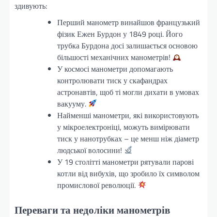
здивують:
Перший манометр винайшов французький
фізик Ежен Бурдон у 1849 році. Його
трубка Бурдона досі залишається основою
більшості механічних манометрів!
У космосі манометри допомагають
контролювати тиск у скафандрах
астронавтів, щоб ті могли дихати в умовах
вакууму.
Найменші манометри, які використовують
у мікроелектроніці, можуть вимірювати
тиск у нанотрубках – це менш ніж діаметр
людської волосини!
У 19 столітті манометри рятували парові
котли від вибухів, що зробило їх символом
промислової революції.
Переваги та недоліки манометрів