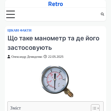
Retro
Перейти
до
вмісту
ЦІКАВІ ФАКТИ
Що таке манометр та де його
застосовують
Олександр Демиденко
22.05.2025
Зміст