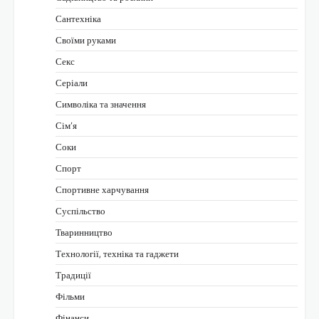
Сантехніка
Своїми руками
Секс
Серіали
Символіка та значення
Сім’я
Соки
Спорт
Спортивне харчування
Суспільство
Тваринництво
Технології, техніка та гаджети
Традиції
Фільми
Фінанси