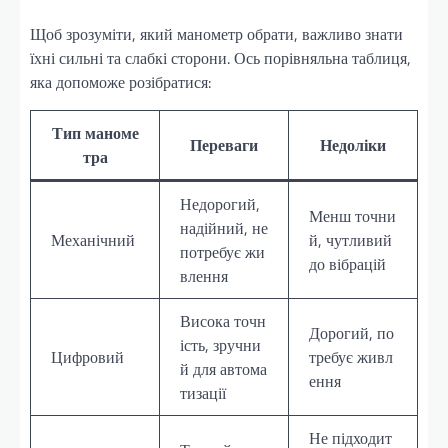
Щоб зрозуміти, який манометр обрати, важливо знати
їхні сильні та слабкі сторони. Ось порівняльна таблиця,
яка допоможе розібратися:
Тип маноме
Переваги
Недоліки
тра
Недорогий,
Менш точни
надійний, не
Механічний
й, чутливий
потребує жи
до вібрацій
влення
Висока точн
Дорогий, по
ість, зручни
Цифровий
требує живл
й для автома
ення
тизації
Не підходит