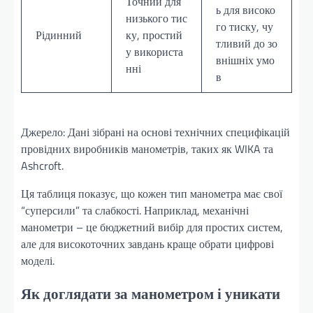
Точний для
ь для високо
низького тис
го тиску, чу
Рідинний
ку, простий
тливий до зо
у використа
внішніх умо
нні
в
Джерело: Дані зібрані на основі технічних специфікацій
провідних виробників манометрів, таких як WIKA та
Ashcroft.
Ця таблиця показує, що кожен тип манометра має свої
“суперсили” та слабкості. Наприклад, механічні
манометри – це бюджетний вибір для простих систем,
але для високоточних завдань краще обрати цифрові
моделі.
Як доглядати за манометром і уникати