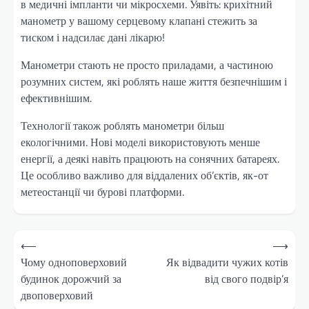
в медичні імпланти чи мікросхеми. Уявіть: крихітний
манометр у вашому серцевому клапані стежить за
тиском і надсилає дані лікарю!
Манометри стають не просто приладами, а частиною
розумних систем, які роблять наше життя безпечнішим і
ефективнішим.
Технології також роблять манометри більш
екологічними. Нові моделі використовують менше
енергії, а деякі навіть працюють на сонячних батареях.
Це особливо важливо для віддалених об’єктів, як-от
метеостанції чи бурові платформи.
Навігація
⟵
⟶
записів
Чому одноповерховий
Як відвадити чужих котів
будинок дорожчий за
від свого подвір’я
двоповерховий