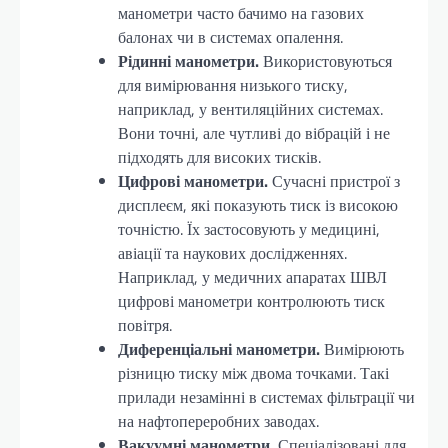
манометри часто бачимо на газових
балонах чи в системах опалення.
Рідинні манометри.
Використовуються
для вимірювання низького тиску,
наприклад, у вентиляційних системах.
Вони точні, але чутливі до вібрацій і не
підходять для високих тисків.
Цифрові манометри.
Сучасні пристрої з
дисплеєм, які показують тиск із високою
точністю. Їх застосовують у медицині,
авіації та наукових дослідженнях.
Наприклад, у медичних апаратах ШВЛ
цифрові манометри контролюють тиск
повітря.
Диференціальні манометри.
Вимірюють
різницю тиску між двома точками. Такі
прилади незамінні в системах фільтрації чи
на нафтопереробних заводах.
Вакуумні манометри.
Спеціалізовані для