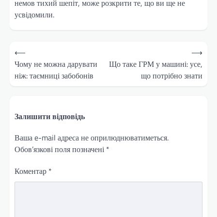
немов тихий шепіт, може розкрити те, що ви ще не
усвідомили.
Навігація
⟵
⟶
записів
Чому не можна дарувати
Що таке ГРМ у машині: усе,
ніж: таємниці забобонів
що потрібно знати
Залишити відповідь
Ваша e-mail адреса не оприлюднюватиметься.
Обов’язкові поля позначені
*
Коментар
*