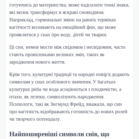
готуючись до материнства, може надсилати тонкі знаки,
які мозок трансформує в яскраві сновидіння.
Наприклад, гормональні зміни на ранніх термінах
вагітності впливають на емоційний фон, що може
проявлятися у снах про воду, дітей чи тварин.
Ці сни, немов мости між свідомим і несвідомим, часто
стають провісниками великих змін, таких як
зародження нового життя.
Крім того, культурні традиції та народні повір’я додають
символам у снах особливого значення. У багатьох
культурах риба чи вода асоціюються з плодючістю, а
птахи, як лелеки, символізують народження.
Психологи, такі як Зигмунд Фрейд, вважали, що сни
про вагітність відображають готовність до нових ролей
чи творчого потенціалу.
Найпоширеніші символи снів, що