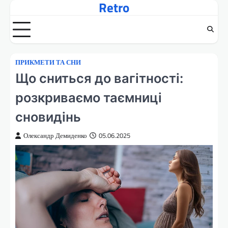
Retro
Перейти
до
вмісту
ПРИКМЕТИ ТА СНИ
Що сниться до вагітності:
розкриваємо таємниці
сновидінь
Олександр Демиденко
05.06.2025