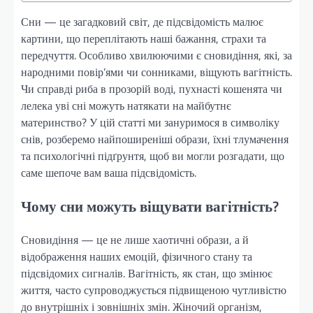
Сни — це загадковий світ, де підсвідомість малює
картини, що переплітають наші бажання, страхи та
передчуття. Особливо хвилюючими є сновидіння, які, за
народними повір’ями чи сонниками, віщують вагітність.
Чи справді риба в прозорій воді, пухнасті кошенята чи
лелека уві сні можуть натякати на майбутнє
материнство? У цій статті ми зануримося в символіку
снів, розберемо найпоширеніші образи, їхні тлумачення
та психологічні підґрунтя, щоб ви могли розгадати, що
саме шепоче вам ваша підсвідомість.
Чому сни можуть віщувати вагітність?
Сновидіння — це не лише хаотичні образи, а й
відображення наших емоцій, фізичного стану та
підсвідомих сигналів. Вагітність, як стан, що змінює
життя, часто супроводжується підвищеною чутливістю
до внутрішніх і зовнішніх змін. Жіночий організм,