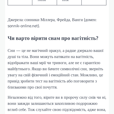
Джерела: сонники Міллера, Фрейда, Ванги (домен:
sonnik-online.net).
Чи варто вірити снам про вагітність?
Сни — це не магічний оракул, а радше дзеркало вашої
душі та тіла. Вони можуть натякати на вагітність,
відображати ваші мрії чи тривоги, але не є гарантією
майбутнього. Якщо ви бачите символічні сни, зверніть
увагу на свій фізичний і емоційний стан. Можливо, це
привід зробити тест на вагітність або поговорити з
близькими про свої почуття.
Незалежно від того, вірите ви в пророчу силу снів чи ні,
вони завжди залишаються захопливою подорожжю
вглиб себе. Тож слухайте свою підсвідомість, адже вона,