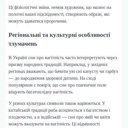
Ці фізіологічні зміни, немов художник, що малює на
полотні вашої підсвідомості, створюють образи, які
можуть здаватися пророчими.
Регіональні та культурні особливості
тлумачень
В Україні сни про вагітність часто інтерпретують через
призму народних традицій. Наприклад, у західних
регіонах вважають, що бачити уві сні капусту чи гарбуз
— до народження здорової дитини. На сході
популярним є повір’я, що сни про пшеничне поле
віщують багатоплідну вагітність.
У різних культурах символи також варіюються. У
китайській традиції риба асоціюється з багатством і
плодючістю, а в індійській — сни про змій чи квіти
можуть вказувати на вагітність. Ці відмінності