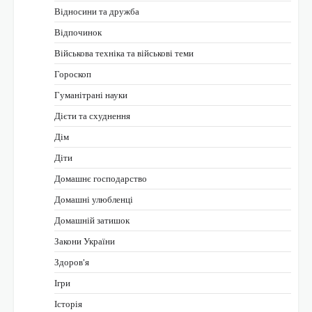
Відносини та дружба
Відпочинок
Військова техніка та військові теми
Гороскоп
Гуманітрані науки
Дієти та схуднення
Дім
Діти
Домашнє господарство
Домашні улюбленці
Домашній затишок
Закони України
Здоров'я
Ігри
Історія