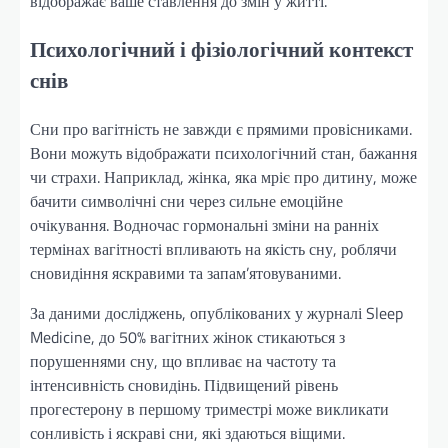
відображає ваше ставлення до змін у житті.
Психологічний і фізіологічний контекст
снів
Сни про вагітність не завжди є прямими провісниками.
Вони можуть відображати психологічний стан, бажання
чи страхи. Наприклад, жінка, яка мріє про дитину, може
бачити символічні сни через сильне емоційне
очікування. Водночас гормональні зміни на ранніх
термінах вагітності впливають на якість сну, роблячи
сновидіння яскравими та запам’ятовуваними.
За даними досліджень, опублікованих у журналі Sleep
Medicine, до 50% вагітних жінок стикаються з
порушеннями сну, що впливає на частоту та
інтенсивність сновидінь. Підвищений рівень
прогестерону в першому триместрі може викликати
сонливість і яскраві сни, які здаються віщими.