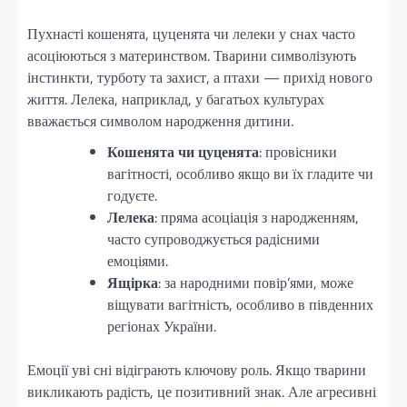
Пухнасті кошенята, цуценята чи лелеки у снах часто
асоціюються з материнством. Тварини символізують
інстинкти, турботу та захист, а птахи — прихід нового
життя. Лелека, наприклад, у багатьох культурах
вважається символом народження дитини.
Кошенята чи цуценята
: провісники
вагітності, особливо якщо ви їх гладите чи
годуєте.
Лелека
: пряма асоціація з народженням,
часто супроводжується радісними
емоціями.
Ящірка
: за народними повір’ями, може
віщувати вагітність, особливо в південних
регіонах України.
Емоції уві сні відіграють ключову роль. Якщо тварини
викликають радість, це позитивний знак. Але агресивні