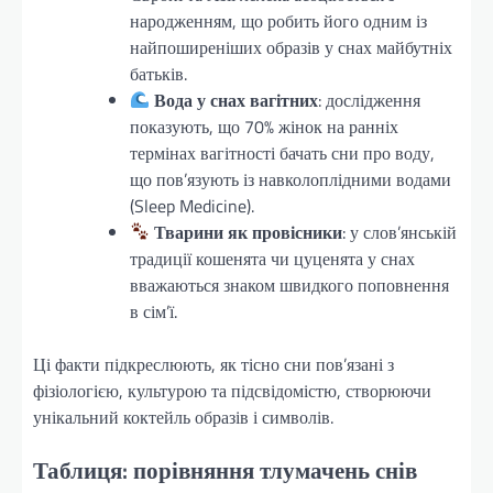
народженням, що робить його одним із
найпоширеніших образів у снах майбутніх
батьків.
Вода у снах вагітних
: дослідження
показують, що 70% жінок на ранніх
термінах вагітності бачать сни про воду,
що пов’язують із навколоплідними водами
(Sleep Medicine).
Тварини як провісники
: у слов’янській
традиції кошенята чи цуценята у снах
вважаються знаком швидкого поповнення
в сім’ї.
Ці факти підкреслюють, як тісно сни пов’язані з
фізіологією, культурою та підсвідомістю, створюючи
унікальний коктейль образів і символів.
Таблиця: порівняння тлумачень снів