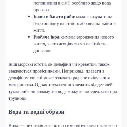
поповнення в сім’ї, особливо якщо вода
прозора.
Бачити багато риби
: може вказувати на
багатоплідну вагітність або великі зміни в
житті.
Риб’яча ікра
: символ зародження нового
життя, часто асоціюється з вагітністю
донькою.
Інші морські істоти, як дельфіни чи креветки, також
вважаються провісниками. Наприклад, плавати з
дельфіном уві сні може означати радісне очікування
материнства. Однак тлумачення залежить від деталей:
тухла риба чи каламутна вода можуть попереджати про
труднощі.
Вода та водні образи
Вода — це стихія життя, що символізує початок усього