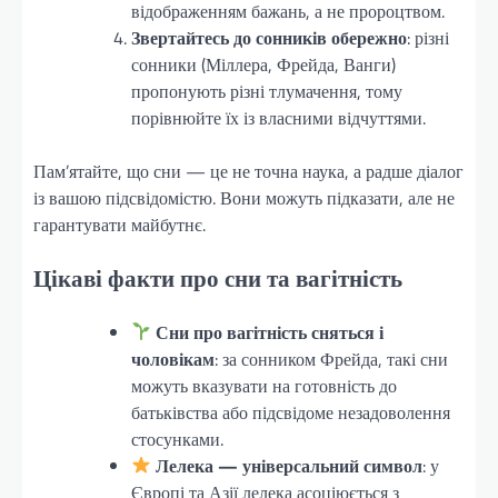
відображенням бажань, а не пророцтвом.
Звертайтесь до сонників обережно
: різні
сонники (Міллера, Фрейда, Ванги)
пропонують різні тлумачення, тому
порівнюйте їх із власними відчуттями.
Пам’ятайте, що сни — це не точна наука, а радше діалог
із вашою підсвідомістю. Вони можуть підказати, але не
гарантувати майбутнє.
Цікаві факти про сни та вагітність
Сни про вагітність сняться і
чоловікам
: за сонником Фрейда, такі сни
можуть вказувати на готовність до
батьківства або підсвідоме незадоволення
стосунками.
Лелека — універсальний символ
: у
Європі та Азії лелека асоціюється з