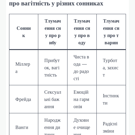
про вагітність у різних сонниках
Тлумач
Тлумач
Тлумач
Сонни
ення сн
ення сн
ення сн
к
у про р
у про в
у про т
ибу
оду
варин
Чиста в
Прибут
Турбот
Міллер
ода —
ок, вагі
а, захис
а
до радо
тність
т
сті
Сексуал
Емоцій
Інстинк
Фрейда
ьні баж
на гарм
ти
ання
онія
Народж
Духовн
Радісні
Ванги
ення ди
е очище
зміни
тини
ння