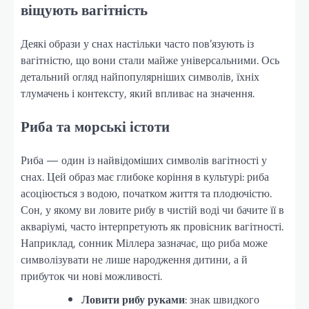
віщують вагітність
Деякі образи у снах настільки часто пов’язують із
вагітністю, що вони стали майже універсальними. Ось
детальний огляд найпопулярніших символів, їхніх
тлумачень і контексту, який впливає на значення.
Риба та морські істоти
Риба — один із найвідоміших символів вагітності у
снах. Цей образ має глибоке коріння в культурі: риба
асоціюється з водою, початком життя та плодючістю.
Сон, у якому ви ловите рибу в чистій воді чи бачите її в
акваріумі, часто інтерпретують як провісник вагітності.
Наприклад, сонник Міллера зазначає, що риба може
символізувати не лише народження дитини, а й
прибуток чи нові можливості.
Ловити рибу руками
: знак швидкого