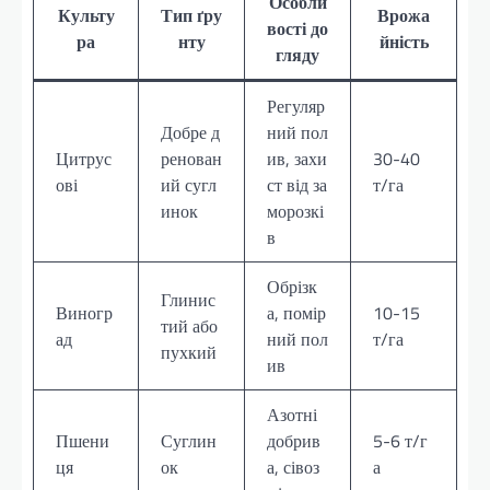
Особли
Культу
Тип ґру
Врожа
вості до
ра
нту
йність
гляду
Регуляр
Добре д
ний пол
Цитрус
ренован
ив, захи
30-40
ові
ий сугл
ст від за
т/га
инок
морозкі
в
Обрізк
Глинис
Виногр
а, помір
10-15
тий або
ад
ний пол
т/га
пухкий
ив
Азотні
Пшени
Суглин
добрив
5-6 т/г
ця
ок
а, сівоз
а