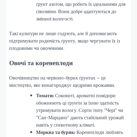
ґрунт азотом, що робить їх ідеальними для
сівозміни. Вони добре адаптуються до
змінної вологості.
Такі культури не лише годують, але й допомагають
підтримувати родючість ґрунту, якщо чергувати їх із
плодовими чи овочевими.
Овочі та коренеплоди
Овочівництво на червоно-бурих ґрунтах – це
мистецтво, яке винагороджує щедрими врожаями.
Томати:
Соковиті, ароматні помідори
обожнюють ці ґрунти за їхню здатність
утримувати вологу. Сорти типу “Чері” чи
“Сан-Марцано” дають стабільний урожай
навіть у спекотному кліматі.
Морква та буряк:
Коренеплоди люблять