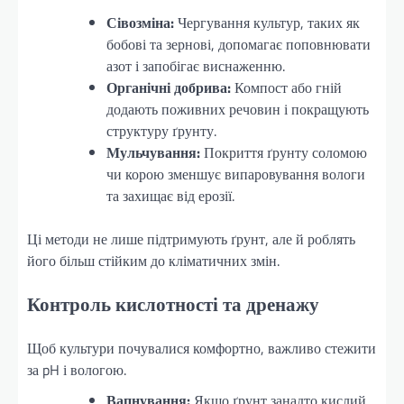
Сівозміна:
Чергування культур, таких як
бобові та зернові, допомагає поповнювати
азот і запобігає виснаженню.
Органічні добрива:
Компост або гній
додають поживних речовин і покращують
структуру ґрунту.
Мульчування:
Покриття ґрунту соломою
чи корою зменшує випаровування вологи
та захищає від ерозії.
Ці методи не лише підтримують ґрунт, але й роблять
його більш стійким до кліматичних змін.
Контроль кислотності та дренажу
Щоб культури почувалися комфортно, важливо стежити
за pH і вологою.
Вапнування:
Якщо ґрунт занадто кислий,