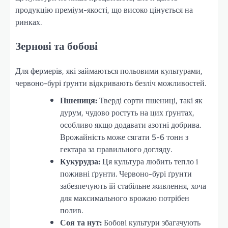
продукцію преміум-якості, що високо цінується на
ринках.
Зернові та бобові
Для фермерів, які займаються польовими культурами,
червоно-бурі ґрунти відкривають безліч можливостей.
Пшениця:
Тверді сорти пшениці, такі як
дурум, чудово ростуть на цих ґрунтах,
особливо якщо додавати азотні добрива.
Врожайність може сягати 5-6 тонн з
гектара за правильного догляду.
Кукурудза:
Ця культура любить тепло і
поживні ґрунти. Червоно-бурі ґрунти
забезпечують їй стабільне живлення, хоча
для максимального врожаю потрібен
полив.
Соя та нут:
Бобові культури збагачують