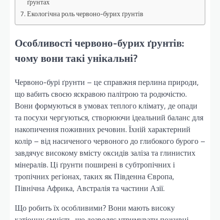
ґрунтах
Екологічна роль червоно-бурих ґрунтів
Особливості червоно-бурих ґрунтів:
чому вони такі унікальні?
Червоно-бурі ґрунти – це справжня перлина природи,
що вабить своєю яскравою палітрою та родючістю.
Вони формуються в умовах теплого клімату, де опади
та посухи чергуються, створюючи ідеальний баланс для
накопичення поживних речовин. Їхній характерний
колір – від насиченого червоного до глибокого бурого –
завдячує високому вмісту оксидів заліза та глинистих
мінералів. Ці ґрунти поширені в субтропічних і
тропічних регіонах, таких як Південна Європа,
Північна Африка, Австралія та частини Азії.
Що робить їх особливими? Вони мають високу
катіонну ємність, що дозволяє утримувати поживні