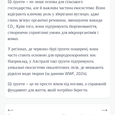
Ці ґрунти – не лише основа для сільського
господарства, але й важлива частина екосистеми. Вони
відіграють ключову роль у зберіганні вуглецю, адже
глина зв’язує органічні речовини, зменшуючи викиди
CO₂. Крім того, вони підтримують біорізноманіття,
створюючи сприятливі умови для мікроорганізмів і
комах.
У регіонах, де червоно-бурі ґрунти поширені, вони
часто стають основою для природоохоронних зон.
Наприклад, у Австралії такі ґрунти підтримують
унікальні екосистеми евкаліптових лісів, де мешкають
рідкісні види тварин (за даними WWF, 2024).
Ці ґрунти – це не просто земля під ногами, а справжній
фундамент для життя, який потрібно берегти.
Навігація
⟵
⟶