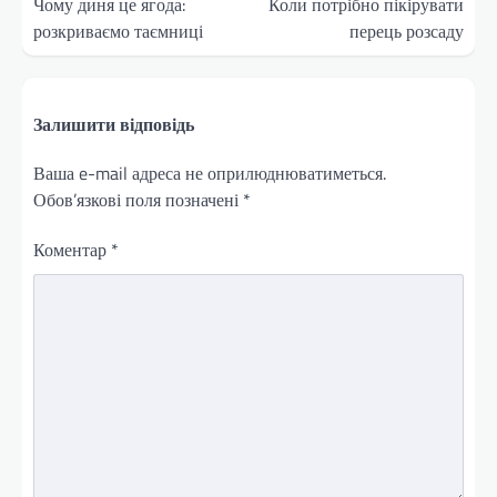
записів
Чому диня це ягода:
Коли потрібно пікірувати
розкриваємо таємниці
перець розсаду
Залишити відповідь
Ваша e-mail адреса не оприлюднюватиметься.
Обов’язкові поля позначені
*
Коментар
*