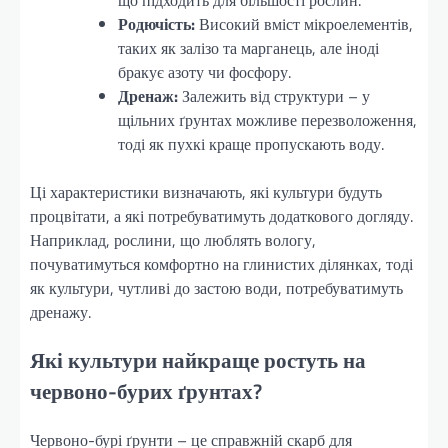
що підходить для більшості рослин.
Родючість:
Високий вміст мікроелементів,
таких як залізо та марганець, але іноді
бракує азоту чи фосфору.
Дренаж:
Залежить від структури – у
щільних ґрунтах можливе перезволоження,
тоді як пухкі краще пропускають воду.
Ці характеристики визначають, які культури будуть
процвітати, а які потребуватимуть додаткового догляду.
Наприклад, рослини, що люблять вологу,
почуватимуться комфортно на глинистих ділянках, тоді
як культури, чутливі до застою води, потребуватимуть
дренажу.
Які культури найкраще ростуть на
червоно-бурих ґрунтах?
Червоно-бурі ґрунти – це справжній скарб для