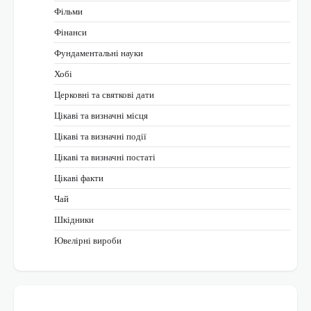
Фільми
Фінанси
Фундаментальні науки
Хобі
Церковні та святкові дати
Цікаві та визначні місця
Цікаві та визначні події
Цікаві та визначні постаті
Цікаві факти
Чай
Шкідники
Ювелірні вироби