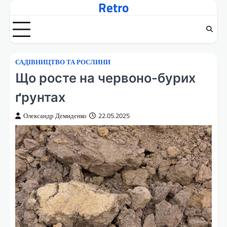
Retro
Перейти
до
вмісту
САДІВНИЦТВО ТА РОСЛИНИ
Що росте на червоно-бурих
ґрунтах
Олександр Демиденко
22.05.2025