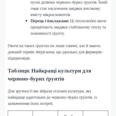
пухкі ділянки червоно-бурих ґрунтів. Їхній
смак стає насиченим завдяки високому
вмісту мікроелементів.
Перець і баклажани:
Ці теплолюбні овочі
процвітають завдяки стабільному теплу та
поживності ґрунту.
Овочі на таких ґрунтах не лише смачні, але й мають
довший термін зберігання, що ідеально для фермерів-
підприємців.
Таблиця: Найкращі культури для
червоно-бурих ґрунтів
Для зручності ми зібрали основні культури, які
найкраще адаптовані до червоно-бурих ґрунтів, із
зазначенням їхніх потреб.