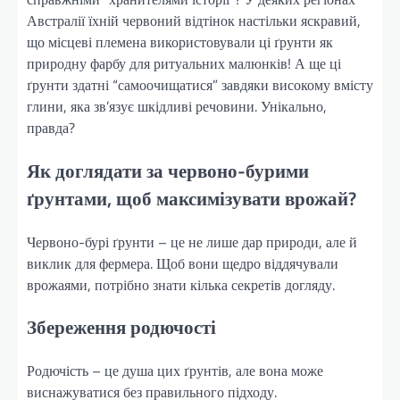
Австралії їхній червоний відтінок настільки яскравий,
що місцеві племена використовували ці ґрунти як
природну фарбу для ритуальних малюнків! А ще ці
ґрунти здатні “самоочищатися” завдяки високому вмісту
глини, яка зв’язує шкідливі речовини. Унікально,
правда?
Як доглядати за червоно-бурими
ґрунтами, щоб максимізувати врожай?
Червоно-бурі ґрунти – це не лише дар природи, але й
виклик для фермера. Щоб вони щедро віддячували
врожаями, потрібно знати кілька секретів догляду.
Збереження родючості
Родючість – це душа цих ґрунтів, але вона може
виснажуватися без правильного підходу.