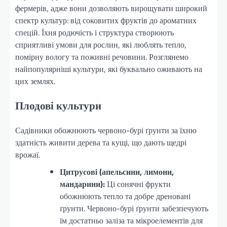
фермерів, адже вони дозволяють вирощувати широкий
спектр культур: від соковитих фруктів до ароматних
спецій. Їхня родючість і структура створюють
сприятливі умови для рослин, які люблять тепло,
помірну вологу та поживні речовини. Розглянемо
найпопулярніші культури, які буквально оживають на
цих землях.
Плодові культури
Садівники обожнюють червоно-бурі ґрунти за їхню
здатність живити дерева та кущі, що дають щедрі
врожаї.
Цитрусові (апельсини, лимони,
мандарини):
Ці сонячні фрукти
обожнюють тепло та добре дреновані
ґрунти. Червоно-бурі ґрунти забезпечують
їм достатньо заліза та мікроелементів для