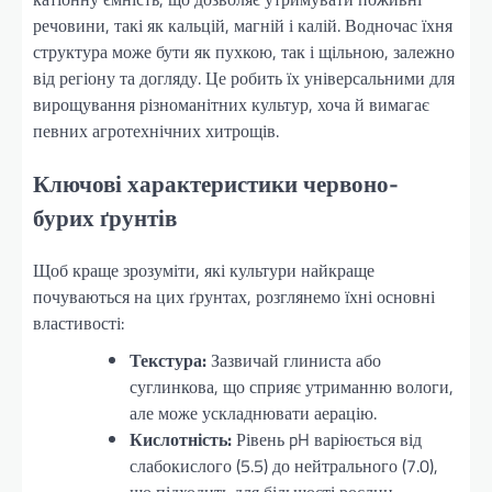
речовини, такі як кальцій, магній і калій. Водночас їхня
структура може бути як пухкою, так і щільною, залежно
від регіону та догляду. Це робить їх універсальними для
вирощування різноманітних культур, хоча й вимагає
певних агротехнічних хитрощів.
Ключові характеристики червоно-
бурих ґрунтів
Щоб краще зрозуміти, які культури найкраще
почуваються на цих ґрунтах, розглянемо їхні основні
властивості:
Текстура:
Зазвичай глиниста або
суглинкова, що сприяє утриманню вологи,
але може ускладнювати аерацію.
Кислотність:
Рівень pH варіюється від
слабокислого (5.5) до нейтрального (7.0),