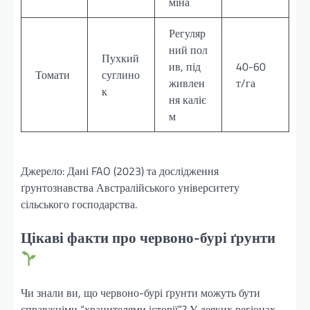
міна
Регуляр
ний пол
Пухкий
ив, під
40-60
Томати
суглино
живлен
т/га
к
ня каліє
м
Джерело: Дані FAO (2023) та дослідження
ґрунтознавства Австралійського університету
сільського господарства.
Цікаві факти про червоно-бурі ґрунти
Чи знали ви, що червоно-бурі ґрунти можуть бути
справжніми “хранителями історії”? У деяких регіонах