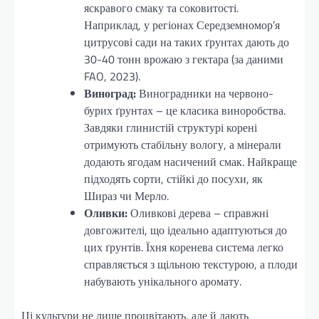
яскравого смаку та соковитості.
Наприклад, у регіонах Середземномор’я
цитрусові сади на таких ґрунтах дають до
30-40 тонн врожаю з гектара (за даними
FAO, 2023).
Виноград:
Виноградники на червоно-
бурих ґрунтах – це класика виноробства.
Завдяки глинистій структурі корені
отримують стабільну вологу, а мінерали
додають ягодам насичений смак. Найкраще
підходять сорти, стійкі до посухи, як
Шираз чи Мерло.
Оливки:
Оливкові дерева – справжні
довгожителі, що ідеально адаптуються до
цих ґрунтів. Їхня коренева система легко
справляється з щільною текстурою, а плоди
набувають унікального аромату.
Ці культури не лише процвітають, але й дають