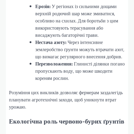
Ерозія:
У регіонах із сильними дощами
верхній родючий шар може змиватися,
особливо на схилах. Для боротьби з цим
використовують терасування або
висаджують багаторічні трави.
Нестача азоту:
Через інтенсивне
землеробство ґрунти можуть втрачати азот,
що вимагає регулярного внесення добрив.
Перезволоження:
Глинисті ділянки погано
пропускають воду, що може шкодити
кореням рослин.
Розуміння цих викликів дозволяє фермерам заздалегідь
планувати агротехнічні заходи, щоб уникнути втрат
урожаю.
Екологічна роль червоно-бурих ґрунтів