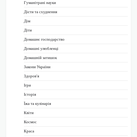
Гуманітрані науки
Дієти та схуднення
Дім
Діти
Домашнє господарство
Домашні улюбленці
Домашній затишок
Закони України
Здоров'я
Ігри
Історія
Їжа та кулінарія
Квіти
Космос
Краса