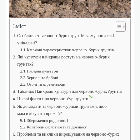
Зміст
Особливості червоно-бурих ґрунтів: чому вони такі
унікальні?
Ключові характеристики червоно-бурих ґрунтів
Які культури найкраще ростуть на червоно-бурих
ґрунтах?
Плодові культури
Зернові та бобові
Овочі та коренеплоди
Таблиця: Найкращі культури для червоно-бурих ґрунтів
Цікаві факти про червоно-бурі ґрунти
Як доглядати за червоно-бурими ґрунтами, щоб
максимізувати врожай?
Збереження родючості
Контроль кислотності та дренажу
Проблеми та виклики вирощування на червоно-бурих