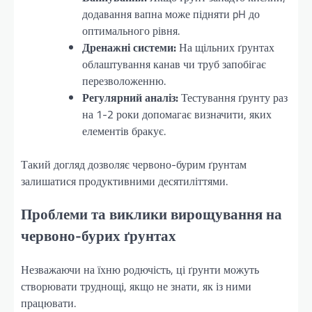
додавання вапна може підняти pH до
оптимального рівня.
Дренажні системи:
На щільних ґрунтах
облаштування канав чи труб запобігає
перезволоженню.
Регулярний аналіз:
Тестування ґрунту раз
на 1-2 роки допомагає визначити, яких
елементів бракує.
Такий догляд дозволяє червоно-бурим ґрунтам
залишатися продуктивними десятиліттями.
Проблеми та виклики вирощування на
червоно-бурих ґрунтах
Незважаючи на їхню родючість, ці ґрунти можуть
створювати труднощі, якщо не знати, як із ними
працювати.