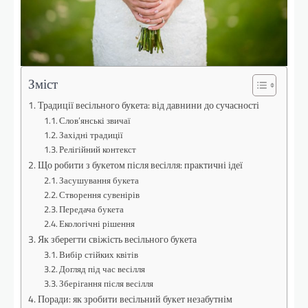
Зміст
Традиції весільного букета: від давнини до сучасності
Слов’янські звичаї
Західні традиції
Релігійний контекст
Що робити з букетом після весілля: практичні ідеї
Засушування букета
Створення сувенірів
Передача букета
Екологічні рішення
Як зберегти свіжість весільного букета
Вибір стійких квітів
Догляд під час весілля
Зберігання після весілля
Поради: як зробити весільний букет незабутнім