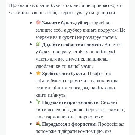
Щоб ваш весільний букет став не лише прикрасою, а й
частиною вашої історії, зверніть увагу на ці поради.
Замовте букет-дублер.
Оригінал
залиште собі, а дублер киньте подругам. Це
збереже ваш букет і не розчарує гостей.
Додайте особистий елемент.
Вплетіть
у букет прикрасу, стрічку чи квіти, які
мають для вас значення, наприклад,
улюблені квіти вашої мами.
Зробіть фото букета.
Професійні
знімки букета окремо чи в ваших руках
стануть цінним спогадом, навіть якщо
квіти зів’януть.
Подумайте про сезонність.
Сезонні
квіти дешевші й довше зберігають свіжість,
а ще гармоніюють із порою року.
Порадьтеся з флористом.
Професіонал
допоможе підібрати композицію, яка