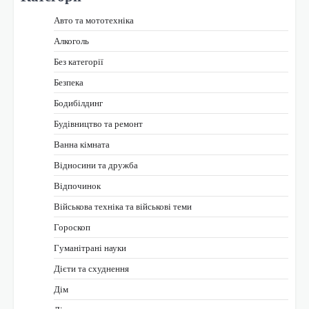
Авто та мототехніка
Алкоголь
Без категорії
Безпека
Бодибілдинг
Будівництво та ремонт
Ванна кімната
Відносини та дружба
Відпочинок
Військова техніка та військові теми
Гороскоп
Гуманітрані науки
Дієти та схуднення
Дім