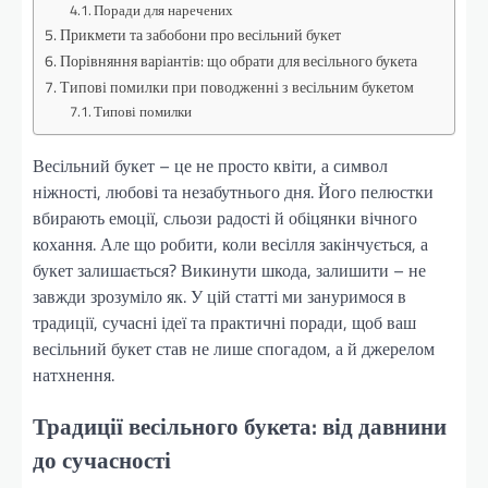
Поради для наречених
Прикмети та забобони про весільний букет
Порівняння варіантів: що обрати для весільного букета
Типові помилки при поводженні з весільним букетом
Типові помилки
Весільний букет – це не просто квіти, а символ
ніжності, любові та незабутнього дня. Його пелюстки
вбирають емоції, сльози радості й обіцянки вічного
кохання. Але що робити, коли весілля закінчується, а
букет залишається? Викинути шкода, залишити – не
завжди зрозуміло як. У цій статті ми зануримося в
традиції, сучасні ідеї та практичні поради, щоб ваш
весільний букет став не лише спогадом, а й джерелом
натхнення.
Традиції весільного букета: від давнини
до сучасності