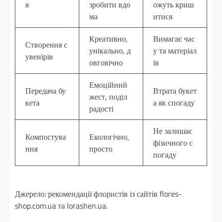
я
зробити вдо
ожуть криш
ма
итися
Креативно,
Вимагає час
Створення с
унікально, д
у та матеріал
увенірів
овговічно
ів
Емоційний
Передача бу
Втрата букет
жест, поділ
кета
а як спогаду
радості
Не залишає
Компостува
Екологічно,
фізичного с
ння
просто
погаду
Джерело: рекомендації флористів із сайтів flores-
shop.com.ua та lorashen.ua.