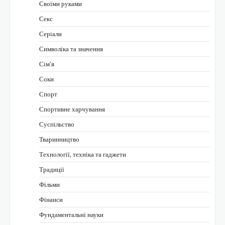
Своїми руками
Секс
Серіали
Символіка та значення
Сім’я
Соки
Спорт
Спортивне харчування
Суспільство
Тваринництво
Технології, техніка та гаджети
Традиції
Фільми
Фінанси
Фундаментальні науки