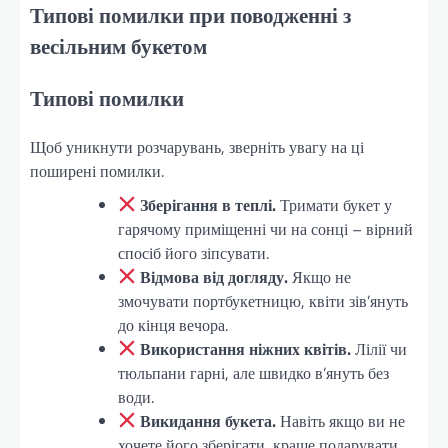
Типові помилки при поводженні з
весільним букетом
Типові помилки
Щоб уникнути розчарувань, зверніть увагу на ці
поширені помилки.
Зберігання в теплі.
Тримати букет у
гарячому приміщенні чи на сонці – вірний
спосіб його зіпсувати.
Відмова від догляду.
Якщо не
змочувати портбукетницю, квіти зів’януть
до кінця вечора.
Використання ніжних квітів.
Лілії чи
тюльпани гарні, але швидко в’януть без
води.
Викидання букета.
Навіть якщо ви не
хочете його зберігати, краще подарувати