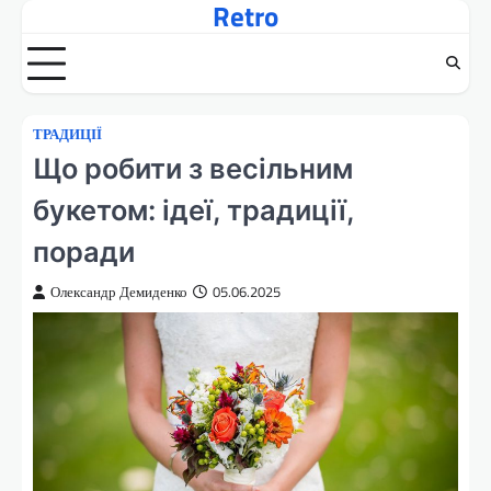
Retro
Перейти
до
вмісту
ТРАДИЦІЇ
Що робити з весільним
букетом: ідеї, традиції,
поради
Олександр Демиденко
05.06.2025