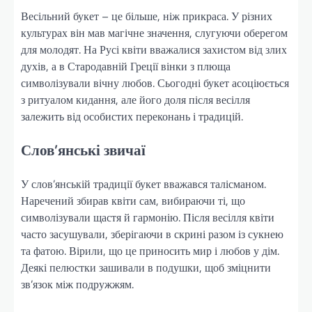
Весільний букет – це більше, ніж прикраса. У різних
культурах він мав магічне значення, слугуючи оберегом
для молодят. На Русі квіти вважалися захистом від злих
духів, а в Стародавній Греції вінки з плюща
символізували вічну любов. Сьогодні букет асоціюється
з ритуалом кидання, але його доля після весілля
залежить від особистих переконань і традицій.
Слов’янські звичаї
У слов’янській традиції букет вважався талісманом.
Наречений збирав квіти сам, вибираючи ті, що
символізували щастя й гармонію. Після весілля квіти
часто засушували, зберігаючи в скрині разом із сукнею
та фатою. Вірили, що це приносить мир і любов у дім.
Деякі пелюстки зашивали в подушки, щоб зміцнити
зв’язок між подружжям.