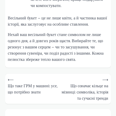
чи компостувати.
Весільний букет – це не лише квіти, а й частинка вашої
історії, яка заслуговує на особливе ставлення.
Нехай ваш весільний букет стане символом не лише
одного дня, а й довгих років щастя. Вибирайте те, що
резонує з вашим серцем – чи то засушування, чи
створення сувеніра, чи поділ радості з іншими. Кожна
пелюстка збереже тепло вашого свята.
Навігація
⟵
⟶
записів
Що таке ГРМ у машині: усе,
Що означає кільце на
що потрібно знати
мізинці: символіка, історія
та сучасні тренди