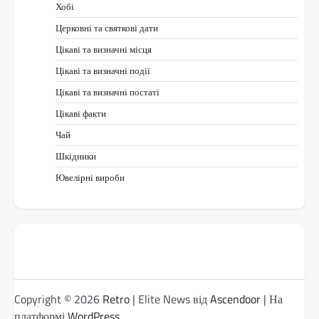
Хобі
Церковні та святкові дати
Цікаві та визначні місця
Цікаві та визначні події
Цікаві та визначні постаті
Цікаві факти
Чай
Шкідники
Ювелірні вироби
Copyright © 2026
Retro
| Elite News від
Ascendoor
| На
платформі
WordPress
.