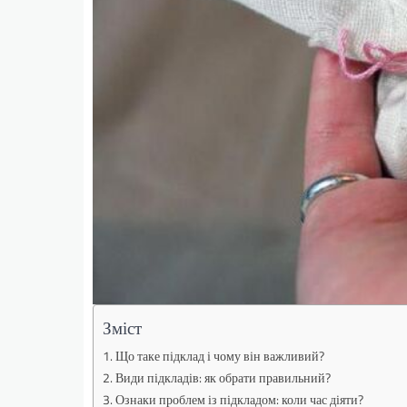
Зміст
Що таке підклад і чому він важливий?
Види підкладів: як обрати правильний?
Ознаки проблем із підкладом: коли час діяти?