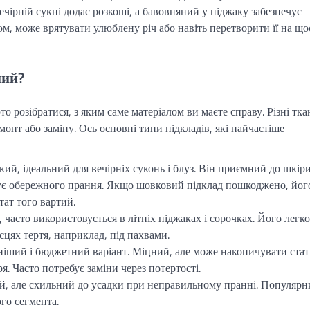
ечірній сукні додає розкоші, а бавовняний у піджаку забезпечує
ом, може врятувати улюблену річ або навіть перетворити її на що
ний?
о розібратися, з яким саме матеріалом ви маєте справу. Різні тк
емонт або заміну. Ось основні типи підкладів, які найчастіше
ий, ідеальний для вечірніх суконь і блуз. Він приємний до шкіри
бує обережного прання. Якщо шовковий підклад пошкоджено, йог
тат того вартий.
 часто використовується в літніх піджаках і сорочках. Його легко
сцях тертя, наприклад, під пахвами.
ший і бюджетний варіант. Міцний, але може накопичувати ста
я. Часто потребує заміни через потертості.
, але схильний до усадки при неправильному пранні. Популярн
го сегмента.