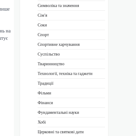
Символіка та значення
 лише
Сім’я
Соки
нь на
Спорт
штує
Спортивне харчування
Суспільство
Тваринництво
Технології, техніка та гаджети
Традиції
Фільми
Фінанси
Фундаментальні науки
Хобі
Церковні та святкові дати