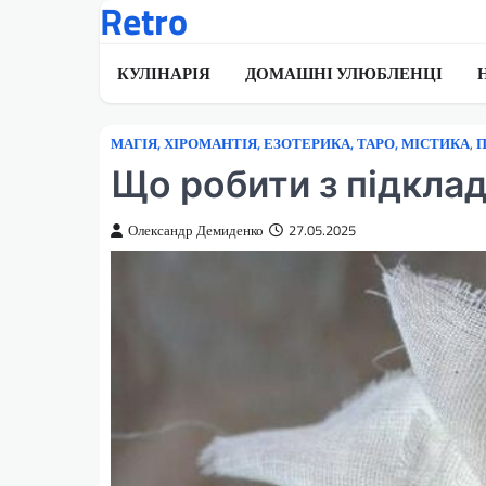
Retro
Перейти
до
вмісту
КУЛІНАРІЯ
ДОМАШНІ УЛЮБЛЕНЦІ
МАГІЯ, ХІРОМАНТІЯ, ЕЗОТЕРИКА, ТАРО, МІСТИКА
,
П
Що робити з підклад
Олександр Демиденко
27.05.2025