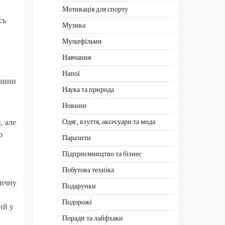
Мотивація для спорту
сь
Музика
Мультфільми
Навчання
Напої
анини
Наука та природа
Новини
, але
Одяг, взуття, аксесуари та мода
о
Паразити
Підприємництво та бізнес
Побутова техніка
тичну
Подарунки
Подорожі
ий у
Поради та лайфхаки