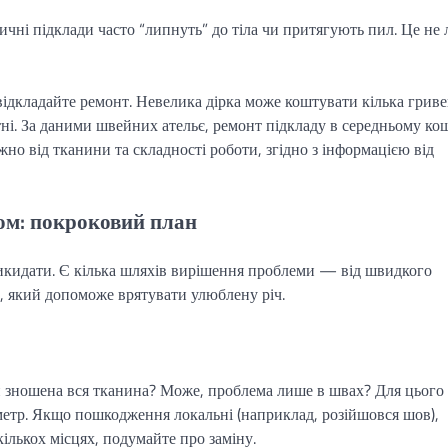
чні підклади часто “липнуть” до тіла чи притягують пил. Це не
відкладайте ремонт. Невелика дірка може коштувати кілька гриве
тні. За даними швейних ательє, ремонт підкладу в середньому ко
жно від тканини та складності роботи, згідно з інформацією від
ом: покроковий план
икидати. Є кілька шляхів вирішення проблеми — від швидкого
й, який допоможе врятувати улюблену річ.
Чи зношена вся тканина? Може, проблема лише в швах? Для цього
иметр. Якщо пошкодження локальні (наприклад, розійшовся шов),
ількох місцях, подумайте про заміну.