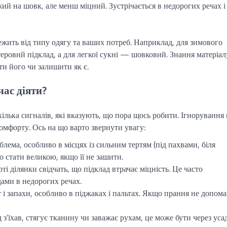
ий на шовк, але менш міцний. Зустрічається в недорогих речах і
ежить від типу одягу та ваших потреб. Наприклад, для зимового
еровий підклад, а для легкої сукні — шовковий. Знання матеріал
и його чи залишити як є.
час діяти?
кілька сигналів, які вказують, що пора щось робити. Ігнорування
омфорту. Ось на що варто звернути увагу:
ема, особливо в місцях із сильним тертям (під пахвами, біля
 стати великою, якщо її не зашити.
ті ділянки свідчать, що підклад втрачає міцність. Це часто
дами в недорогих речах.
 і запахи, особливо в піджаках і пальтах. Якщо прання не допома
з’їхав, стягує тканину чи заважає рухам, це може бути через уса