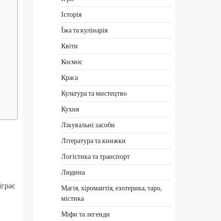
Історія
Їжа та кулінарія
Квіти
Космос
Краса
Культура та мистецтво
Кухня
Лікувальні засоби
Література та книжки
Логістика та транспорт
Людина
іграє
Магія, хіромантія, езотерика, таро,
містика
Міфи та легенди