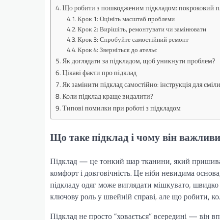
Що робити з пошкодженим підкладом: покроковий п
Крок 1: Оцініть масштаб проблеми
Крок 2: Вирішіть, ремонтувати чи замінювати
Крок 3: Спробуйте самостійний ремонт
Крок 4: Зверніться до ательє
Як доглядати за підкладом, щоб уникнути проблем?
Цікаві факти про підклад
Як замінити підклад самостійно: інструкція для сміл
Коли підклад краще видалити?
Типові помилки при роботі з підкладом
Що таке підклад і чому він важлив
Підклад — це тонкий шар тканини, який пришива
комфорт і довговічність. Це ніби невидима основа
підкладу одяг може виглядати мішкувато, швидко 
ключову роль у швейній справі, але що робити, ко
Підклад не просто “ховається” всередині — він впли