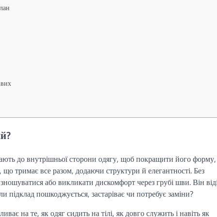
лан
ивих
ий?
ють до внутрішньої сторони одягу, щоб покращити його форму,
, що тримає все разом, додаючи структури й елегантності. Без
зношуватися або викликати дискомфорт через грубі шви. Він від
ли підклад пошкоджується, застаріває чи потребує заміни?
ває на те, як одяг сидить на тілі, як довго служить і навіть як