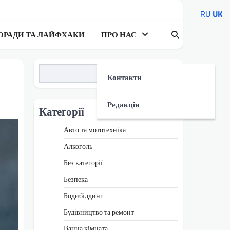
RU
UK
ОРАДИ ТА ЛАЙФХАКИ
ПРО НАС
Пошук
Контакти
Редакція
Категорії
Авто та мототехніка
Алкоголь
Без категорії
Безпека
Бодибілдинг
Будівництво та ремонт
Ванна кімната