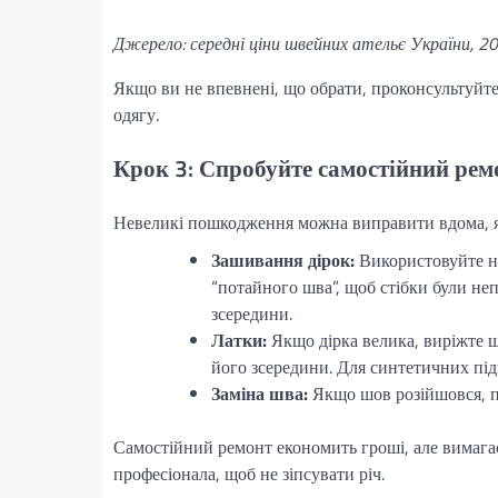
Джерело: середні ціни швейних ательє України, 20
Якщо ви не впевнені, що обрати, проконсультуйте
одягу.
Крок 3: Спробуйте самостійний рем
Невеликі пошкодження можна виправити вдома, якщ
Зашивання дірок:
Використовуйте ни
“потайного шва”, щоб стібки були н
зсередини.
Латки:
Якщо дірка велика, виріжте ш
його зсередини. Для синтетичних під
Заміна шва:
Якщо шов розійшовся, п
Самостійний ремонт економить гроші, але вимагає
професіонала, щоб не зіпсувати річ.