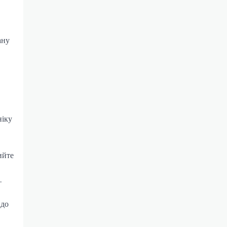
ану
ніку
ийте
.
 до