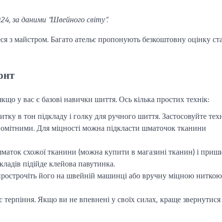
24, за даними “Швейного світу”.
ся з майстром. Багато ательє пропонують безкоштовну оцінку ст
онт
о у вас є базові навички шиття. Ось кілька простих технік:
тку в тон підкладу і голку для ручного шиття. Застосовуйте тех
епомітними. Для міцності можна підкласти шматочок тканини
маток схожої тканини (можна купити в магазині тканин) і приш
кладів підійде клейова павутинка.
рострочіть його на швейній машинці або вручну міцною ниткою
 терпіння. Якщо ви не впевнені у своїх силах, краще звернутися