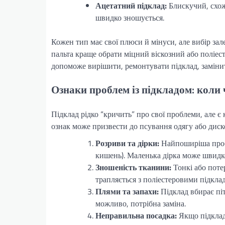
Ацетатний підклад:
Блискучий, схож
швидко зношується.
Кожен тип має свої плюси й мінуси, але вибір зал
пальта краще обрати міцний віскозний або поліест
допоможе вирішити, ремонтувати підклад, замінит
Ознаки проблем із підкладом: коли 
Підклад рідко “кричить” про свої проблеми, але є 
ознак може призвести до псування одягу або диск
Розриви та дірки:
Найпоширіша пробл
кишень). Маленька дірка може швидко
Зношеність тканини:
Тонкі або потер
трапляється з поліестеровими підкла
Плями та запахи:
Підклад вбирає піт
можливо, потрібна заміна.
Неправильна посадка:
Якщо підклад 