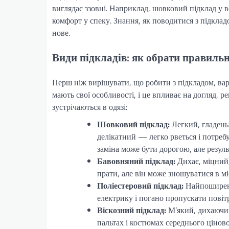
виглядає ззовні. Наприклад, шовковий підклад у в
комфорт у спеку. Знання, як поводитися з підклад
нове.
Види підкладів: як обрати правиль
Перш ніж вирішувати, що робити з підкладом, варт
мають свої особливості, і це впливає на догляд, р
зустрічаються в одязі:
Шовковий підклад:
Легкий, гладеньк
делікатний — легко рветься і потре
заміна може бути дорогою, але резуль
Бавовняний підклад:
Дихає, міцний,
прати, але він може зношуватися в мі
Поліестеровий підклад:
Найпоширені
електрику і погано пропускати повітр
Віскозний підклад:
М’який, дихаючий
пальтах і костюмах середнього ціново