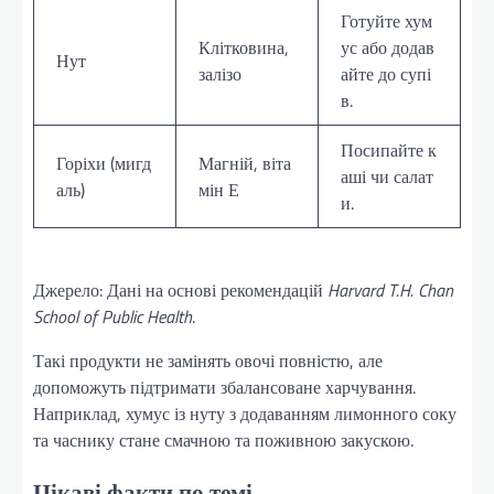
Готуйте хум
Клітковина,
ус або додав
Нут
залізо
айте до супі
в.
Посипайте к
Горіхи (мигд
Магній, віта
аші чи салат
аль)
мін Е
и.
Джерело: Дані на основі рекомендацій
Harvard T.H. Chan
School of Public Health
.
Такі продукти не замінять овочі повністю, але
допоможуть підтримати збалансоване харчування.
Наприклад, хумус із нуту з додаванням лимонного соку
та часнику стане смачною та поживною закускою.
Цікаві факти по темі