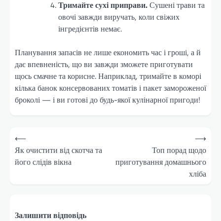
Тримайте сухі приправи.
Сушені трави та
овочі завжди виручать, коли свіжих
інгредієнтів немає.
Планування запасів не лише економить час і гроші, а й
дає впевненість, що ви завжди зможете приготувати
щось смачне та корисне. Наприклад, тримайте в коморі
кілька банок консервованих томатів і пакет замороженої
броколі — і ви готові до будь-якої кулінарної пригоди!
Навігація
⟵
⟶
записів
Як очистити від скотча та
Топ порад щодо
його слідів вікна
приготування домашнього
хліба
Залишити відповідь