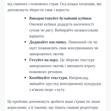
від смачних і поживних страв. Ось кілька хитрощів, які
допоможуть зберегти смак і користь:
Використовуйте бульйонні кубики.
Овочеві кубики додадуть насиченості
супам чи рагу. Вибирайте низькосольові
варіанти.
Додавайте кислинку.
Лимонний сік чи
оцет пожвавлять смак консервованих чи
заморожених овочів.
Готуйте на пару.
Це збереже текстуру
заморожених овочів і зменшить втрату
поживних речовин.
Комбінуйте текстури.
Наприклад,
змішайте хрустку консервовану кукурудзу
з м’яким пюре з нуту.
Ці прийоми допоможуть зробити ваші страви не лише
корисними, а й такими, що тішать смакові рецептори.