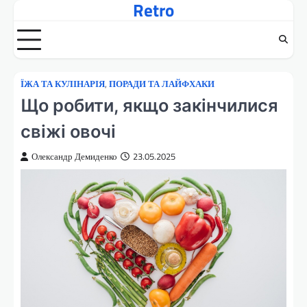
Retro
Перейти
до
вмісту
ЇЖА ТА КУЛІНАРІЯ
,
ПОРАДИ ТА ЛАЙФХАКИ
Що робити, якщо закінчилися
свіжі овочі
Олександр Демиденко
23.05.2025