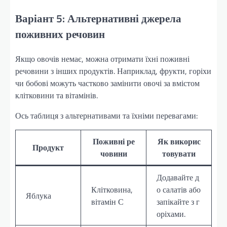
Варіант 5: Альтернативні джерела
поживних речовин
Якщо овочів немає, можна отримати їхні поживні
речовини з інших продуктів. Наприклад, фрукти, горіхи
чи бобові можуть частково замінити овочі за вмістом
клітковини та вітамінів.
Ось таблиця з альтернативами та їхніми перевагами:
Поживні ре
Як викорис
Продукт
човини
товувати
Додавайте д
Клітковина,
о салатів або
Яблука
вітамін С
запікайте з г
оріхами.