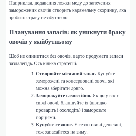
Наприклад, додавання ложки меду до запечених
заморожених овочів створить карамельну скоринку, яка
зробить страву незабутньою.
Планування запасів: як уникнути браку
овочів у майбутньому
Щоб не опинитися без овочів, варто продумати запаси
заздалегідь. Ось кілька стратегій:
Створюйте місячний запас.
Купуйте
заморожені та консервовані овочі, які
можна зберігати довго.
Заморожуйте самостійно.
Якщо у вас є
свіжі овочі, бланшуйте їх (швидко
проваріть і охолодіть) і заморозьте
порціями.
Купуйте сезонне.
У сезон овочі дешевші,
тож запасайтеся на зиму.