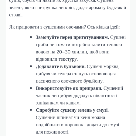
супів, соусів чи навіть як хрустка закуска. Сушена
зелень, як-от петрушка чи кріп, додає аромату будь-якій
страві.
Як працювати з сушеними овочами? Ось кілька ідей:
Замочуйте перед приготуванням.
Сушені
гриби чи томати потрібно залити теплою
водою на 20–30 хвилин, щоб вони
відновили текстуру.
Додавайте в бульйони.
Сушені морква,
цибуля чи селера стануть основою для
насиченого овочевого бульйону.
Використовуйте як приправи.
Сушений
часник чи цибуля додадуть пікантності
запіканкам чи кашам.
Спробуйте сушену зелень у смузі.
Сушений шпинат чи кейл можна
подрібнити в порошок і додати до смузі
для поживності.