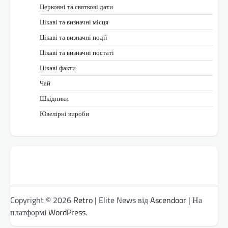
Церковні та святкові дати
Цікаві та визначні місця
Цікаві та визначні події
Цікаві та визначні постаті
Цікаві факти
Чай
Шкідники
Ювелірні вироби
Copyright © 2026
Retro
| Elite News від
Ascendoor
| На
платформі
WordPress
.