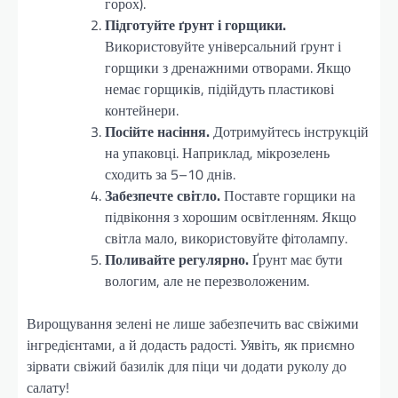
горох).
Підготуйте ґрунт і горщики.
Використовуйте універсальний ґрунт і
горщики з дренажними отворами. Якщо
немає горщиків, підійдуть пластикові
контейнери.
Посійте насіння.
Дотримуйтесь інструкцій
на упаковці. Наприклад, мікрозелень
сходить за 5–10 днів.
Забезпечте світло.
Поставте горщики на
підвіконня з хорошим освітленням. Якщо
світла мало, використовуйте фітолампу.
Поливайте регулярно.
Ґрунт має бути
вологим, але не перезволоженим.
Вирощування зелені не лише забезпечить вас свіжими
інгредієнтами, а й додасть радості. Уявіть, як приємно
зірвати свіжий базилік для піци чи додати руколу до
салату!