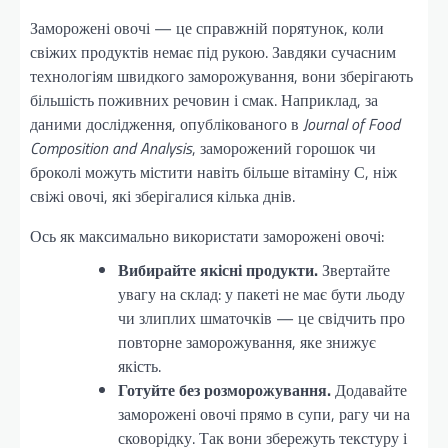
Заморожені овочі — це справжній порятунок, коли
свіжих продуктів немає під рукою. Завдяки сучасним
технологіям швидкого заморожування, вони зберігають
більшість поживних речовин і смак. Наприклад, за
даними дослідження, опублікованого в
Journal of Food
Composition and Analysis
, заморожений горошок чи
броколі можуть містити навіть більше вітаміну С, ніж
свіжі овочі, які зберігалися кілька днів.
Ось як максимально використати заморожені овочі:
Вибирайте якісні продукти.
Звертайте
увагу на склад: у пакеті не має бути льоду
чи злиплих шматочків — це свідчить про
повторне заморожування, яке знижує
якість.
Готуйте без розморожування.
Додавайте
заморожені овочі прямо в супи, рагу чи на
сковорідку. Так вони збережуть текстуру і