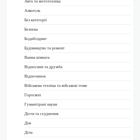
Авто та мототехніка
Алкоголь
Без категорії
Безпека
Бодибілдинг
Будівництво та ремонт
Ванна кімната
Відносини та дружба
Відпочинок
Військова техніка та військові теми
Гороскоп
Гуманітрані науки
Дієти та схуднення
Дім
Діти