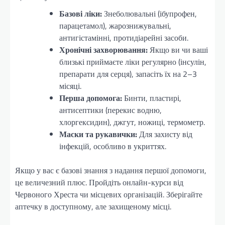
Базові ліки:
Знеболювальні (ібупрофен,
парацетамол), жарознижувальні,
антигістамінні, протидіарейні засоби.
Хронічні захворювання:
Якщо ви чи ваші
близькі приймаєте ліки регулярно (інсулін,
препарати для серця), запасіть їх на 2–3
місяці.
Перша допомога:
Бинти, пластирі,
антисептики (перекис водню,
хлоргексидин), джгут, ножиці, термометр.
Маски та рукавички:
Для захисту від
інфекцій, особливо в укриттях.
Якщо у вас є базові знання з надання першої допомоги,
це величезний плюс. Пройдіть онлайн-курси від
Червоного Хреста чи місцевих організацій. Зберігайте
аптечку в доступному, але захищеному місці.