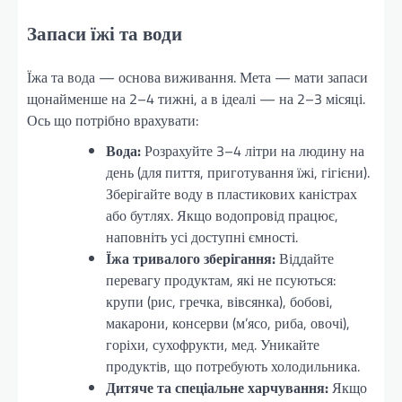
Запаси їжі та води
Їжа та вода — основа виживання. Мета — мати запаси
щонайменше на 2–4 тижні, а в ідеалі — на 2–3 місяці.
Ось що потрібно врахувати:
Вода:
Розрахуйте 3–4 літри на людину на
день (для пиття, приготування їжі, гігієни).
Зберігайте воду в пластикових каністрах
або бутлях. Якщо водопровід працює,
наповніть усі доступні ємності.
Їжа тривалого зберігання:
Віддайте
перевагу продуктам, які не псуються:
крупи (рис, гречка, вівсянка), бобові,
макарони, консерви (м’ясо, риба, овочі),
горіхи, сухофрукти, мед. Уникайте
продуктів, що потребують холодильника.
Дитяче та спеціальне харчування:
Якщо