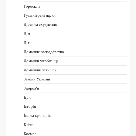
Гороскоп
Гуманітрані науки
Дієти та схуднення
Дім
Діти
Домашнє господарство
Домашні улюбленці
Домашній затишок
Закони України
Здоров'я
Ігри
Історія
Їжа та кулінарія
Квіти
Космос