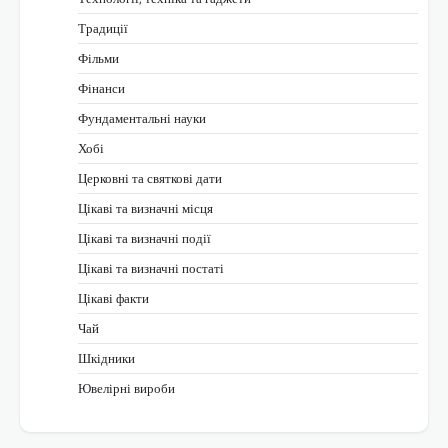
Традиції
Фільми
Фінанси
Фундаментальні науки
Хобі
Церковні та святкові дати
Цікаві та визначні місця
Цікаві та визначні події
Цікаві та визначні постаті
Цікаві факти
Чай
Шкідники
Ювелірні вироби