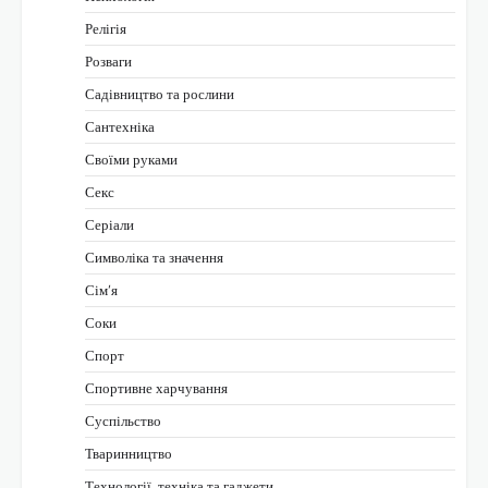
Релігія
Розваги
Садівництво та рослини
Сантехніка
Своїми руками
Секс
Серіали
Символіка та значення
Сім’я
Соки
Спорт
Спортивне харчування
Суспільство
Тваринництво
Технології, техніка та гаджети