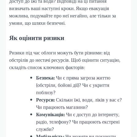
доступ до їжі та води? Відповіді на ці питання
визначать ваші наступні кроки. Якщо евакуація
можлива, подумайте про неї негайно, але тільки за
умови, що шляхи безпечні.
Як оцінити ризики
Ризики під час облоги можуть бути різними: від
обстрілів до нестачі ресурсів. Щоб оцінити ситуацію,
складіть список ключових факторів:
Безпека:
Чи є пряма загроза життю
(обстріли, бойові дії)? Чи є укриття
поблизу?
Ресурси:
Скільки їжі, води, ліків у вас є?
Чи працюють магазини?
Комунікація:
Чи є доступ до інтернету,
радіо, телефону? Чи працюють екстрені
служби?
Мобільність:
Чи можете ви покинути