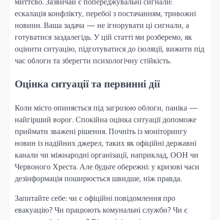
миттєво. Зазвичай є попереджувальні сигнали:
ескалація конфлікту, перебої з постачанням, тривожні
новини. Ваша задача — не ігнорувати ці сигнали, а
готуватися заздалегідь. У цій статті ми розберемо, як
оцінити ситуацію, підготуватися до ізоляції, вижити під
час облоги та зберегти психологічну стійкість.
Оцінка ситуації та первинні дії
Коли місто опиняється під загрозою облоги, паніка —
найгірший ворог. Спокійна оцінка ситуації допоможе
приймати зважені рішення. Почніть із моніторингу
новин із надійних джерел, таких як офіційні державні
канали чи міжнародні організації, наприклад, ООН чи
Червоного Хреста. Але будьте обережні: у кризові часи
дезінформація поширюється швидше, ніж правда.
Запитайте себе: чи є офіційні повідомлення про
евакуацію? Чи працюють комунальні служби? Чи є