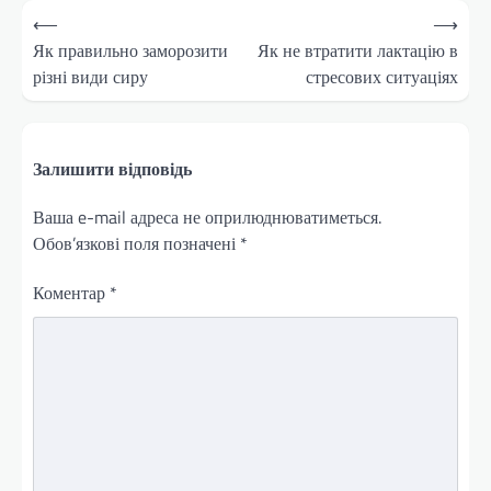
Навігація
⟵
⟶
записів
Як правильно заморозити
Як не втратити лактацію в
різні види сиру
стресових ситуаціях
Залишити відповідь
Ваша e-mail адреса не оприлюднюватиметься.
Обов’язкові поля позначені
*
Коментар
*