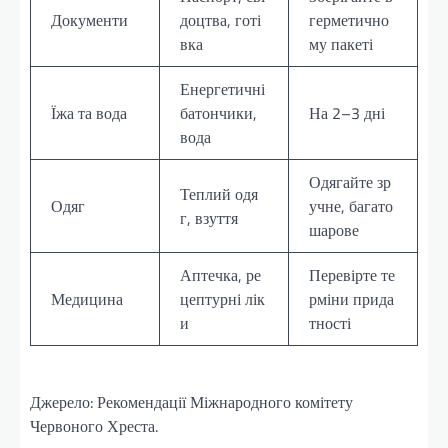
Документи
доцтва, готі
герметично
вка
му пакеті
Енергетичні
Їжа та вода
батончики,
На 2–3 дні
вода
Одягайте зр
Теплий одя
Одяг
учне, багато
г, взуття
шарове
Аптечка, ре
Перевірте те
Медицина
цептурні лік
рміни прида
и
тності
Джерело: Рекомендації Міжнародного комітету
Червоного Хреста.