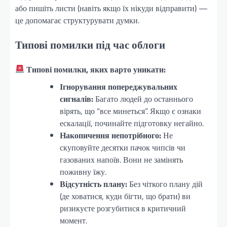
або пишіть листи (навіть якщо їх нікуди відправити) —
це допомагає структурувати думки.
Типові помилки під час облоги
Типові помилки, яких варто уникати:
Ігнорування попереджувальних
сигналів:
Багато людей до останнього
вірять, що “все минеться”. Якщо є ознаки
ескалації, починайте підготовку негайно.
Накопичення непотрібного:
Не
скуповуйте десятки пачок чипсів чи
газованих напоїв. Вони не замінять
поживну їжу.
Відсутність плану:
Без чіткого плану дій
(де ховатися, куди бігти, що брати) ви
ризикуєте розгубитися в критичний
момент.