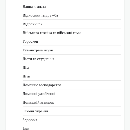
Ванна кімната
Відносини та дружба
Відпочинок
Військова техніка та військові теми
Гороскоп
Гуманітрані науки
Дієти та схуднення
Дім
Діти
Домашнє господарство
Домашні улюбленці
Домашній затишок
Закони України
Здоров'я
Ігри