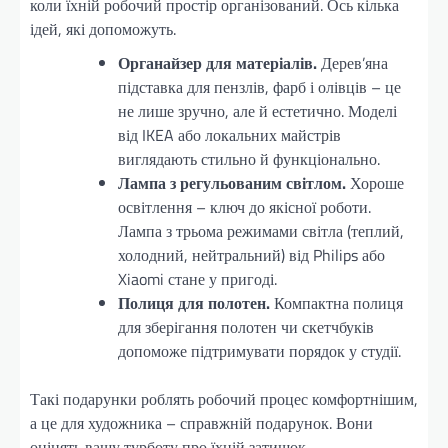
коли їхній робочий простір організований. Ось кілька
ідей, які допоможуть.
Органайзер для матеріалів.
Дерев’яна
підставка для пензлів, фарб і олівців – це
не лише зручно, але й естетично. Моделі
від IKEA або локальних майстрів
виглядають стильно й функціонально.
Лампа з регульованим світлом.
Хороше
освітлення – ключ до якісної роботи.
Лампа з трьома режимами світла (теплий,
холодний, нейтральний) від Philips або
Xiaomi стане у пригоді.
Полиця для полотен.
Компактна полиця
для зберігання полотен чи скетчбуків
допоможе підтримувати порядок у студії.
Такі подарунки роблять робочий процес комфортнішим,
а це для художника – справжній подарунок. Вони
оцінять вашу турботу про їхній затишок.