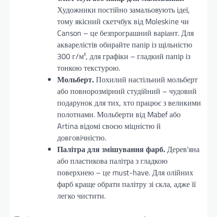
Художники постійно замальовують ідеї,
тому якісний скетчбук від Moleskine чи
Canson – це безпрограшний варіант. Для
акварелістів обирайте папір із щільністю
300 г/м², для графіки – гладкий папір із
тонкою текстурою.
Мольберт.
Похилий настільний мольберт
або повнорозмірний студійний – чудовий
подарунок для тих, хто працює з великими
полотнами. Мольберти від Mabef або
Artina відомі своєю міцністю й
довговічністю.
Палітра для змішування фарб.
Дерев’яна
або пластикова палітра з гладкою
поверхнею – це must-have. Для олійних
фарб краще обрати палітру зі скла, адже її
легко чистити.