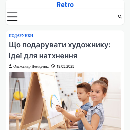
Retro
Перейти
до
вмісту
ПОДАРУНКИ
Що подарувати художнику:
ідеї для натхнення
Олександр Демиденко
19.05.2025