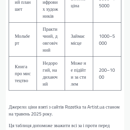
ий план
ифрови
ціна
5000
шет
х худож
ників
Практи
Мольбе
чний, д
Займає
1000–5
рт
овговіч
місце
000
ний
Недоро
Може н
Книга
гий, на
е підійт
200–10
про мис
дихаюч
и за сти
00
тецтво
ий
лем
Джерело: ціни взяті з сайтів Rozetka та Artist.ua станом
на травень 2025 року.
Ця таблиця допоможе зважити всі за і проти перед