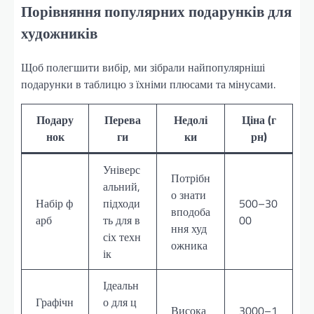
Порівняння популярних подарунків для
художників
Щоб полегшити вибір, ми зібрали найпопулярніші
подарунки в таблицю з їхніми плюсами та мінусами.
Подару
Перева
Недолі
Ціна (г
нок
ги
ки
рн)
Універс
Потрібн
альний,
о знати
Набір ф
підходи
500–30
вподоба
арб
ть для в
00
ння худ
сіх техн
ожника
ік
Ідеальн
Графічн
о для ц
Висока
3000–1