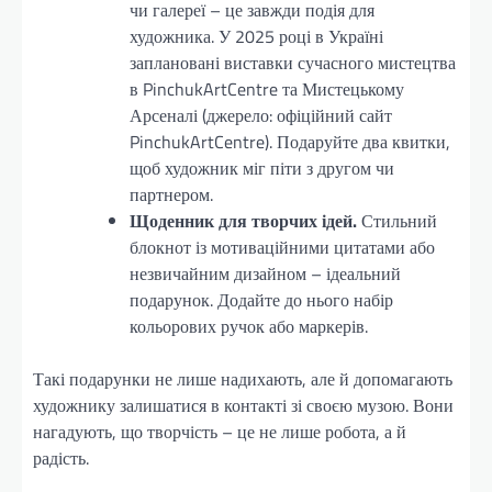
чи галереї – це завжди подія для
художника. У 2025 році в Україні
заплановані виставки сучасного мистецтва
в PinchukArtCentre та Мистецькому
Арсеналі (джерело: офіційний сайт
PinchukArtCentre). Подаруйте два квитки,
щоб художник міг піти з другом чи
партнером.
Щоденник для творчих ідей.
Стильний
блокнот із мотиваційними цитатами або
незвичайним дизайном – ідеальний
подарунок. Додайте до нього набір
кольорових ручок або маркерів.
Такі подарунки не лише надихають, але й допомагають
художнику залишатися в контакті зі своєю музою. Вони
нагадують, що творчість – це не лише робота, а й
радість.