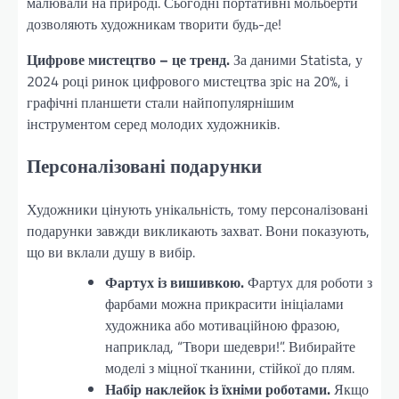
малювали на природі. Сьогодні портативні мольберти
дозволяють художникам творити будь-де!
Цифрове мистецтво – це тренд.
За даними Statista, у
2024 році ринок цифрового мистецтва зріс на 20%, і
графічні планшети стали найпопулярнішим
інструментом серед молодих художників.
Персоналізовані подарунки
Художники цінують унікальність, тому персоналізовані
подарунки завжди викликають захват. Вони показують,
що ви вклали душу в вибір.
Фартух із вишивкою.
Фартух для роботи з
фарбами можна прикрасити ініціалами
художника або мотиваційною фразою,
наприклад, “Твори шедеври!”. Вибирайте
моделі з міцної тканини, стійкої до плям.
Набір наклейок із їхніми роботами.
Якщо