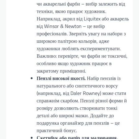
чи акварельні фарби – вибір залежить від
техніки, якою працює художник.
Наприклад, акрил від Liquitex або акварель
від Winsor & Newton – це вибір
професіоналів. Зверніть увагу на набори з
широкою палітрою кольорів, адже
художники люблять експериментувати.
Важливо: перевірте, чи фарби не токсичні,
особливо якщо художник працює в
закритому приміщенні.
Пензлі високої якості.
Набір пензлів із
натурального або синтетичного ворсу
(наприклад, від Daler Rowney) може стати
справжнім скарбом. Пензлі різної форми й
розміру дозволяють створювати тонкі
деталі або широкі мазки. Додайте до
подарунка органайзер для пензлів – це
практичний бонус.
Скетчбук або папір для малювання.