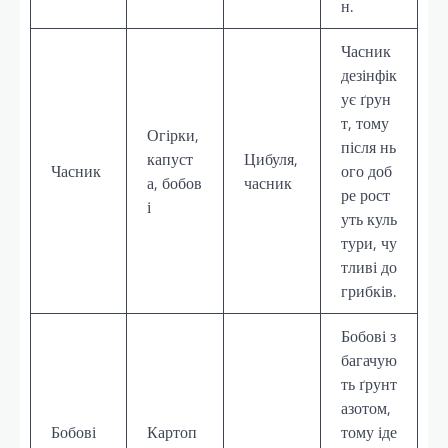
н.
Часник
дезінфік
ує ґрун
т, тому
Огірки,
після нь
капуст
Цибуля,
Часник
ого доб
а, бобов
часник
ре рост
і
уть куль
тури, чу
тливі до
грибків.
Бобові з
багачую
ть ґрунт
азотом,
Бобові
Картоп
тому іде