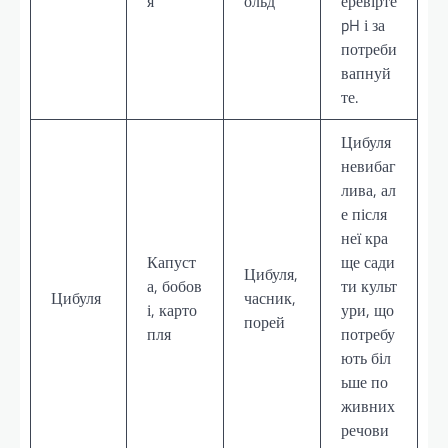
я
ольд
еревірте
pH і за
потреби
вапнуй
те.
Цибуля
невибаг
лива, ал
е після
неї кра
Капуст
ще сади
Цибуля,
а, бобов
ти культ
Цибуля
часник,
і, карто
ури, що
порей
пля
потребу
ють біл
ьше по
живних
речови