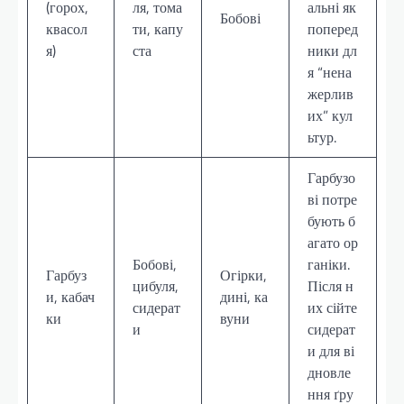
(горох,
ля, тома
альні як
Бобові
квасол
ти, капу
поперед
я)
ста
ники дл
я “нена
жерлив
их” кул
ьтур.
Гарбузо
ві потре
бують б
агато ор
Бобові,
ганіки.
Гарбуз
Огірки,
цибуля,
Після н
и, кабач
дині, ка
сидерат
их сійте
ки
вуни
и
сидерат
и для ві
дновле
ння ґру