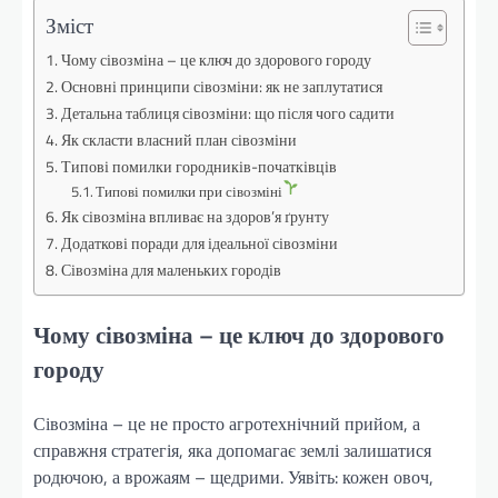
Зміст
Чому сівозміна – це ключ до здорового городу
Основні принципи сівозміни: як не заплутатися
Детальна таблиця сівозміни: що після чого садити
Як скласти власний план сівозміни
Типові помилки городників-початківців
Типові помилки при сівозміні
Як сівозміна впливає на здоров’я ґрунту
Додаткові поради для ідеальної сівозміни
Сівозміна для маленьких городів
Чому сівозміна – це ключ до здорового
городу
Сівозміна – це не просто агротехнічний прийом, а
справжня стратегія, яка допомагає землі залишатися
родючою, а врожаям – щедрими. Уявіть: кожен овоч,