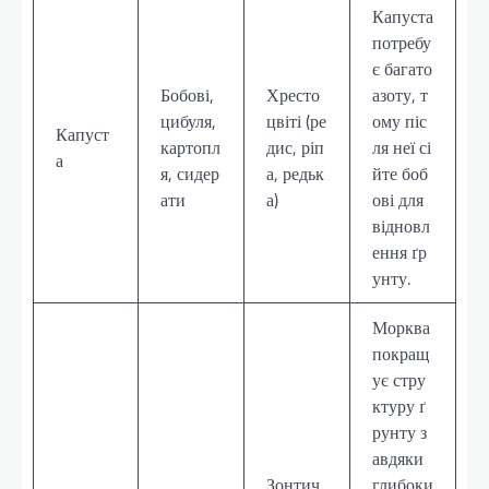
Капуста
потребу
є багато
Бобові,
Хресто
азоту, т
цибуля,
цвіті (ре
ому піс
Капуст
картопл
дис, ріп
ля неї сі
а
я, сидер
а, редьк
йте боб
ати
а)
ові для
відновл
ення ґр
унту.
Морква
покращ
ує стру
ктуру ґ
рунту з
авдяки
Зонтич
глибоки