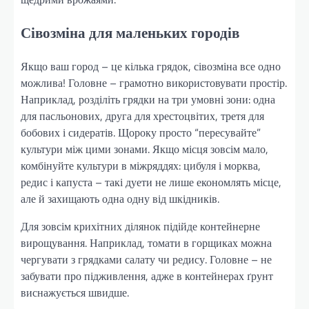
Сівозміна для маленьких городів
Якщо ваш город – це кілька грядок, сівозміна все одно
можлива! Головне – грамотно використовувати простір.
Наприклад, розділіть грядки на три умовні зони: одна
для пасльонових, друга для хрестоцвітих, третя для
бобових і сидератів. Щороку просто “пересувайте”
культури між цими зонами. Якщо місця зовсім мало,
комбінуйте культури в міжряддях: цибуля і морква,
редис і капуста – такі дуети не лише економлять місце,
але й захищають одна одну від шкідників.
Для зовсім крихітних ділянок підійде контейнерне
вирощування. Наприклад, томати в горщиках можна
чергувати з грядками салату чи редису. Головне – не
забувати про підживлення, адже в контейнерах ґрунт
виснажується швидше.