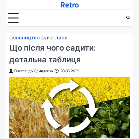
Retro
Перейти
до
вмісту
САДІВНИЦТВО ТА РОСЛИНИ
Що після чого садити:
детальна таблиця
Олександр Демиденко
28.05.2025