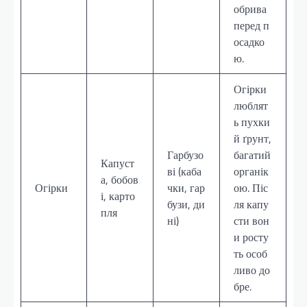
обрива
перед п
осадко
ю.
Огірки
люблят
ь пухки
й ґрунт,
Гарбузо
багатий
Капуст
ві (каба
органік
а, бобов
Огірки
чки, гар
ою. Піс
і, карто
бузи, ди
ля капу
пля
ні)
сти вон
и росту
ть особ
ливо до
бре.