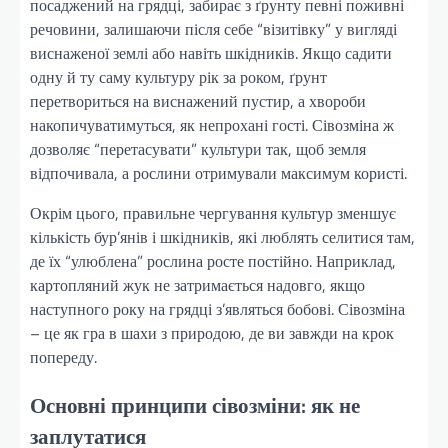
посаджений на грядці, забирає з ґрунту певні поживні
речовини, залишаючи після себе “візитівку” у вигляді
виснаженої землі або навіть шкідників. Якщо садити
одну й ту саму культуру рік за роком, ґрунт
перетвориться на виснажений пустир, а хвороби
накопичуватимуться, як непрохані гості. Сівозміна ж
дозволяє “перетасувати” культури так, щоб земля
відпочивала, а рослини отримували максимум користі.
Окрім цього, правильне чергування культур зменшує
кількість бур’янів і шкідників, які люблять селитися там,
де їх “улюблена” рослина росте постійно. Наприклад,
картопляний жук не затримається надовго, якщо
наступного року на грядці з’являться бобові. Сівозміна
– це як гра в шахи з природою, де ви завжди на крок
попереду.
Основні принципи сівозміни: як не
заплутатися