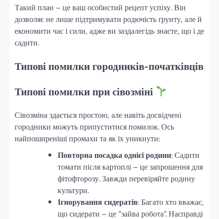
Такий план – це ваш особистий рецепт успіху. Він
дозволяє не лише підтримувати родючість ґрунту, але й
економити час і сили, адже ви заздалегідь знаєте, що і де
садити.
Типові помилки городників-початківців
Типові помилки при сівозміні
Сівозміна здається простою, але навіть досвідчені
городники можуть припуститися помилок. Ось
найпоширеніші промахи та як їх уникнути:
Повторна посадка однієї родини
: Садити
томати після картоплі – це запрошення для
фітофторозу. Завжди перевіряйте родину
культури.
Ігнорування сидератів
: Багато хто вважає,
що сидерати – це “зайва робота”. Насправді