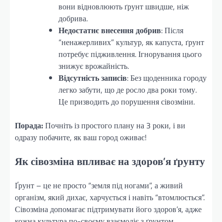
вони відновлюють ґрунт швидше, ніж
добрива.
Недостатнє внесення добрив
: Після
“ненажерливих” культур, як капуста, ґрунт
потребує підживлення. Ігнорування цього
знижує врожайність.
Відсутність записів
: Без щоденника городу
легко забути, що де росло два роки тому.
Це призводить до порушення сівозміни.
Порада:
Почніть із простого плану на 3 роки, і ви
одразу побачите, як ваш город оживає!
Як сівозміна впливає на здоров’я ґрунту
Ґрунт – це не просто “земля під ногами”, а живий
організм, який дихає, харчується і навіть “втомлюється”.
Сівозміна допомагає підтримувати його здоров’я, адже
кожна культура по-своєму взаємодіє з ґрунтом.