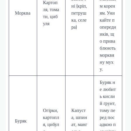
Картоп
ні (кріп,
м корен
ля, тома
Морква
петруш
ям. Уни
ти, циб
ка, селе
кайте п
уля
ра)
опередн
иків, щ
о прива
блюють
морквя
ну мух
у.
Буряк н
е любит
ь кисли
й ґрунт,
Огірки,
Капуст
тому пе
картопл
а, шпин
ред пос
Буряк
я, цибул
ат, манг
адкою п