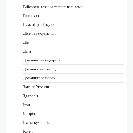
Військова техніка та військові теми
Гороскоп
Гуманітрані науки
Дієти та схуднення
Дім
Діти
Домашнє господарство
Домашні улюбленці
Домашній затишок
Закони України
Здоров'я
Ігри
Історія
Їжа та кулінарія
Квіти