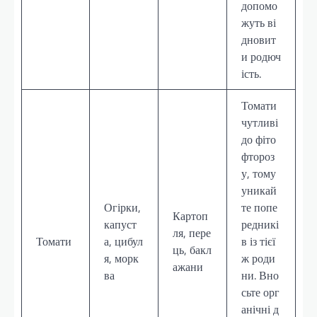
допомо
жуть ві
дновит
и родюч
ість.
Томати
чутливі
до фіто
фтороз
у, тому
уникай
Огірки,
те попе
Картоп
капуст
редникі
ля, пере
Томати
а, цибул
в із тієї
ць, бакл
я, морк
ж роди
ажани
ва
ни. Вно
сьте орг
анічні д