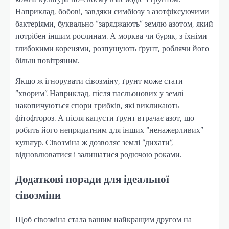
Наприклад, бобові, завдяки симбіозу з азотфіксуючими
бактеріями, буквально “заряджають” землю азотом, який
потрібен іншим рослинам. А морква чи буряк, з їхніми
глибокими коренями, розпушують ґрунт, роблячи його
більш повітряним.
Якщо ж ігнорувати сівозміну, ґрунт може стати
“хворим”. Наприклад, після пасльонових у землі
накопичуються спори грибків, які викликають
фітофтороз. А після капусти ґрунт втрачає азот, що
робить його непридатним для інших “ненажерливих”
культур. Сівозміна ж дозволяє землі “дихати”,
відновлюватися і залишатися родючою роками.
Додаткові поради для ідеальної
сівозміни
Щоб сівозміна стала вашим найкращим другом на