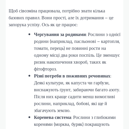
Щоб сівозміна працювала, потрібно знати кілька
базових правил. Вони прості, але їх дотримання – це
запорука успіху. Ось як це працює:
Чергування за родинами
: Рослини з однієї
родини (наприклад, пасльонові – картопля,
томати, перець) не повинні рости на
одному місці два роки поспіль. Це зменшує
ризик накопичення хвороб, таких як
фітофтороз.
Різні потреби в поживних речовинах
:
Деякі культури, як капуста чи гарбузи,
виснажують ґрунт, забираючи багато азоту.
Після них краще садити менш вимогливі
рослини, наприклад, бобові, які ще й
збагачують землю.
Коренева система
: Рослини з глибокими
коренями (морква, буряк) покращують