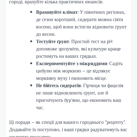
городі, врахуйте кілька практичних нюансів:
Враховуйте клімат
: У північних регіонах,
де сезон коротший, сидерати можна сіяти
восени, щоб вони встигли відновити ґрунт
до весни.
Тестуйте ґрунт
: Простий тест на pH
допоможе зрозуміти, які культури краще
ростимуть на ваших грядках.
Експериментуйте з міжряддями
: Садіть
цибулю між морквою – це відлякує
морквяну муху і економить місце.
Не бійтесь сидератів
: Гірчиця чи фацелія
не лише відновлюють ґрунт, але й
пригнічують бур’яни, що економить ваш
час.
Ці поради – як спеції для вашого городнього “рецепту”.
Додавайте їх поступово, і ваші грядки радуватимуть вас
щедрими врожаями.