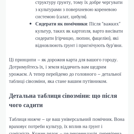
структуру ґрунту, тому їх добре чергувати
з культурами з поверхневою кореневою
системою (салат, цибуля).
Сидерати як помічники
: Після “важких”
культур, таких як картопля, варто висівати
сидерати (гірчицю, люпин, фацелію), які
відновлюють ґрунт і пригнічують бур’яни.
Ці принципи – як дорожня карта для вашого городу.
Дотримуйтесь їх, і земля віддячить вам щедрим
урожаєм. А тепер перейдемо до головного – детальної
таблиці сівозміни, яка стане вашим путівником.
Детальна таблиця сівозміни: що після
чого садити
Таблиця нижче – це ваш універсальний помічник. Вона
враховує потреби культур, їх вплив на ґрунт і
сумісність. Кожен рядок – це рекомендація, перевірена