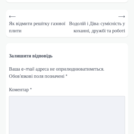
Навігація
⟵
⟶
записів
Як відмити решітку газової
Водолій і Діва: сумісність у
плити
коханні, дружбі та роботі
Залишити відповідь
Ваша e-mail адреса не оприлюднюватиметься.
Обов’язкові поля позначені
*
Коментар
*