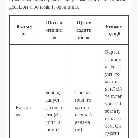
досвідом агрономів і городників.
Що сад
Що не
Культу
Рекоме
ити піс
садити
ра
ндації
ля
після
Картоп
ля висн
ажує ґр
унт, то
му післ
я неї сій
Бобові,
Пасльо
те культ
капуст
нові (то
ури, які
Картоп
а, сидер
мати, п
збагачу
ля
ати (гір
ерець, б
ють азо
чиця, л
аклажа
том. Си
юпин)
ни)
дерати