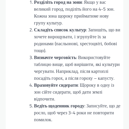
Розділіть город на зони
: Якщо у вас
великий город, поділіть його на 4-5 зон.
Кожна зона щороку прийматиме нову
групу культур.
Складіть список культур
: Запишіть, що ви
хочете вирощувати, і згрупуйте їх за
родинами (пасльонові, хрестоцвіті, бобові
тощо).
Визначте черговість
: Використовуйте
таблицю вище, щоб вирішити, які культури
чергувати. Наприклад, після картоплі
посадіть горох, а після гороху – капусту.
Враховуйте сидерати
: Щороку в одну із
зон сійте сидерати, щоб дати землі
відпочити.
Ведіть щоденник городу
: Записуйте, що де
росло, щоб через 3-4 роки не повторити
помилок.