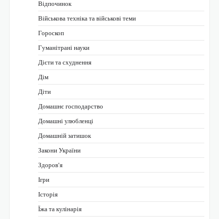
Відпочинок
Військова техніка та військові теми
Гороскоп
Гуманітрані науки
Дієти та схуднення
Дім
Діти
Домашнє господарство
Домашні улюбленці
Домашній затишок
Закони України
Здоров'я
Ігри
Історія
Їжа та кулінарія