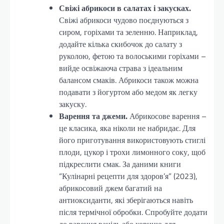
Свіжі абрикоси в салатах і закусках.
Свіжі абрикоси чудово поєднуються з
сиром, горіхами та зеленню. Наприклад,
додайте кілька скибочок до салату з
руколою, фетою та волоськими горіхами –
вийде освіжаюча страва з ідеальним
балансом смаків. Абрикоси також можна
подавати з йогуртом або медом як легку
закуску.
Варення та джеми.
Абрикосове варення –
це класика, яка ніколи не набридає. Для
його приготування використовують стиглі
плоди, цукор і трохи лимонного соку, щоб
підкреслити смак. За даними книги
“Кулінарні рецепти для здоров’я” (2023),
абрикосовий джем багатий на
антиоксиданти, які зберігаються навіть
після термічної обробки. Спробуйте додати
до варення ваніль або корицю для