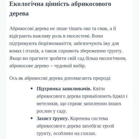
Екологічна цінність абрикосового
дерева
Абрикосові дерева не лише тішать око та смак, а й
відіграють важливу роль в екосистемі. Вони
підтримують біорізноманіття, забезпечують їжу для
комах і птахів, а також сприяють збереженню ґрунту.
Якщо ви прагнете зробити свій сад більш екологічним,
абрикосове дерево – чудовий вибір.
Ось як абрикосові дерева допомагають природі:
Підтримка запилювачів.
Квіти
абрикосового дерева приваблюють бджіл і
метеликів, що сприяє запиленню інших
рослин у саду.
Захист ґрунту.
Коренева система
абрикосового дерева запобігає ерозії
ґрунту, особливо на схилах.