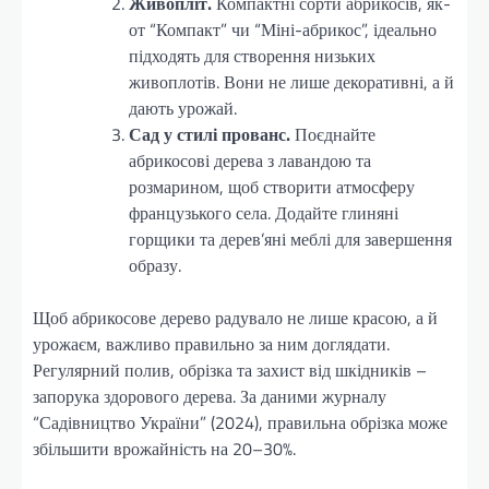
Живопліт.
Компактні сорти абрикосів, як-
от “Компакт” чи “Міні-абрикос”, ідеально
підходять для створення низьких
живоплотів. Вони не лише декоративні, а й
дають урожай.
Сад у стилі прованс.
Поєднайте
абрикосові дерева з лавандою та
розмарином, щоб створити атмосферу
французького села. Додайте глиняні
горщики та дерев’яні меблі для завершення
образу.
Щоб абрикосове дерево радувало не лише красою, а й
урожаєм, важливо правильно за ним доглядати.
Регулярний полив, обрізка та захист від шкідників –
запорука здорового дерева. За даними журналу
“Садівництво України” (2024), правильна обрізка може
збільшити врожайність на 20–30%.