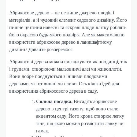
Абрикосове дерево – це не лише джерело плодів і
матеріалів, а й чудовий елемент садового дизайну. Його
пишне цвітіння навесні та яскраві плоди влітку роблять
його окрасою будь-якого подвір’я. Але як максимально
використати абрикосове дерево в ландшафтному
дизайні? Давайте розберемося.
Абрикосові дерева можна висаджувати як поодинці, так
і групами, створюючи мальовничі алеї чи живоплоти.
Вони добре поєднуються з іншими плодовими
деревами, як-от вишні чи сливи. Ось кілька ідей для
використання абрикосового дерева в саду.
Сольна посадка.
Висадіть абрикосове
дерево в центрі газону, щоб воно стало
акцентом саду. Його крона створює легку
тінь, під якою можна розмістити лавку чи
гамак.