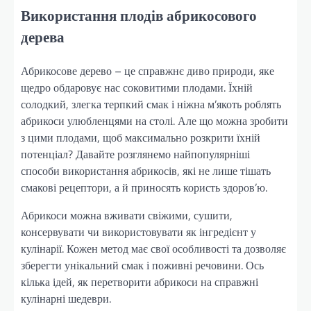
Використання плодів абрикосового
дерева
Абрикосове дерево – це справжнє диво природи, яке
щедро обдаровує нас соковитими плодами. Їхній
солодкий, злегка терпкий смак і ніжна м’якоть роблять
абрикоси улюбленцями на столі. Але що можна зробити
з цими плодами, щоб максимально розкрити їхній
потенціал? Давайте розглянемо найпопулярніші
способи використання абрикосів, які не лише тішать
смакові рецептори, а й приносять користь здоров’ю.
Абрикоси можна вживати свіжими, сушити,
консервувати чи використовувати як інгредієнт у
кулінарії. Кожен метод має свої особливості та дозволяє
зберегти унікальний смак і поживні речовини. Ось
кілька ідей, як перетворити абрикоси на справжні
кулінарні шедеври.