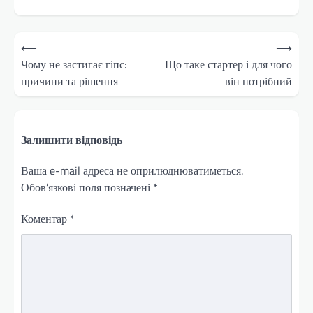
Навігація
⟵
⟶
записів
Чому не застигає гіпс:
Що таке стартер і для чого
причини та рішення
він потрібний
Залишити відповідь
Ваша e-mail адреса не оприлюднюватиметься.
Обов’язкові поля позначені
*
Коментар
*