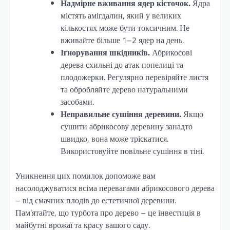
Надмірне вживання ядер кісточок.
Ядра
містять амігдалин, який у великих
кількостях може бути токсичним. Не
вживайте більше 1–2 ядер на день.
Ігнорування шкідників.
Абрикосові
дерева схильні до атак попелиці та
плодожерки. Регулярно перевіряйте листя
та обробляйте дерево натуральними
засобами.
Неправильне сушіння деревини.
Якщо
сушити абрикосову деревину занадто
швидко, вона може тріскатися.
Використовуйте повільне сушіння в тіні.
Уникнення цих помилок допоможе вам
насолоджуватися всіма перевагами абрикосового дерева
– від смачних плодів до естетичної деревини.
Пам’ятайте, що турбота про дерево – це інвестиція в
майбутні врожаї та красу вашого саду.