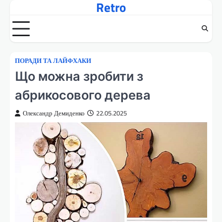
Retro
Перейти
до
вмісту
ПОРАДИ ТА ЛАЙФХАКИ
Що можна зробити з
абрикосового дерева
Олександр Демиденко
22.05.2025