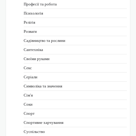
Професії та робота
Психологія
Релігія
Розваги
Садівництво та рослини
Сантехніка
Своїми руками
Секс
Серіали
Символіка та значення
Сім’я
Соки
Спорт
Спортивне харчування
Суспільство