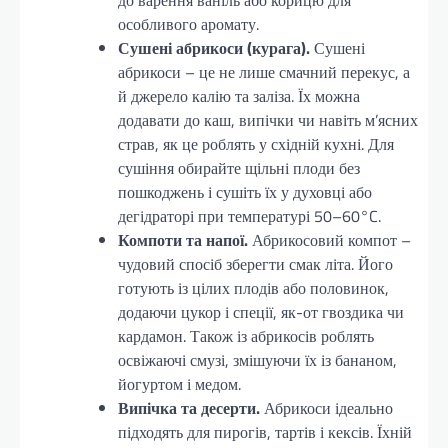
особливого аромату.
Сушені абрикоси (курага).
Сушені
абрикоси – це не лише смачний перекус, а
й джерело калію та заліза. Їх можна
додавати до каш, випічки чи навіть м’ясних
страв, як це роблять у східній кухні. Для
сушіння обирайте щільні плоди без
пошкоджень і сушіть їх у духовці або
дегідраторі при температурі 50–60°C.
Компоти та напої.
Абрикосовий компот –
чудовий спосіб зберегти смак літа. Його
готують із цілих плодів або половинок,
додаючи цукор і спеції, як-от гвоздика чи
кардамон. Також із абрикосів роблять
освіжаючі смузі, змішуючи їх із бананом,
йогуртом і медом.
Випічка та десерти.
Абрикоси ідеально
підходять для пирогів, тартів і кексів. Їхній