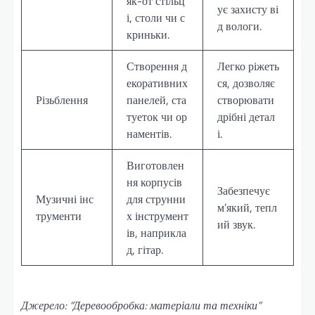
як-от стільц
ує захисту ві
і, столи чи с
д вологи.
криньки.
Створення д
Легко ріжеть
екоративних
ся, дозволяє
Різьблення
панелей, ста
створювати
туеток чи ор
дрібні детал
наментів.
і.
Виготовлен
ня корпусів
Забезпечує
Музичні інс
для струнни
м’який, тепл
трументи
х інструмент
ий звук.
ів, наприкла
д, гітар.
Джерело: “Деревообробка: матеріали та техніки”