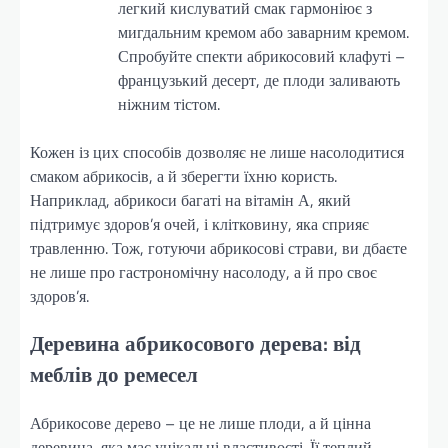
легкий кислуватий смак гармоніює з
мигдальним кремом або заварним кремом.
Спробуйте спекти абрикосовий клафуті –
французький десерт, де плоди заливають
ніжним тістом.
Кожен із цих способів дозволяє не лише насолодитися
смаком абрикосів, а й зберегти їхню користь.
Наприклад, абрикоси багаті на вітамін А, який
підтримує здоров’я очей, і клітковину, яка сприяє
травленню. Тож, готуючи абрикосові страви, ви дбаєте
не лише про гастрономічну насолоду, а й про своє
здоров’я.
Деревина абрикосового дерева: від
меблів до ремесел
Абрикосове дерево – це не лише плоди, а й цінна
деревина, яка має унікальні властивості. Її теплий