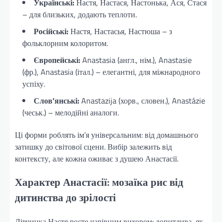
Українські:
Настя, Настася, Настонька, Ася, Стася
– для близьких, додають теплоти.
Російські:
Настя, Настасья, Настюша – з
фольклорним колоритом.
Європейські:
Anastasia (англ., нім.), Anastasie
(фр.), Anastasiа (італ.) – елегантні, для міжнародного
успіху.
Слов’янські:
Anastazija (хорв., словен.), Anastázie
(чеськ.) – мелодійні аналоги.
Ці форми роблять ім’я універсальним: від домашнього
затишку до світової сцени. Вибір залежить від
контексту, але кожна оживає з душею Анастасії.
Характер Анастасії: мозаїка рис від
дитинства до зрілості
Дівчинка Настя росте чарівним вихором: допитлива, як