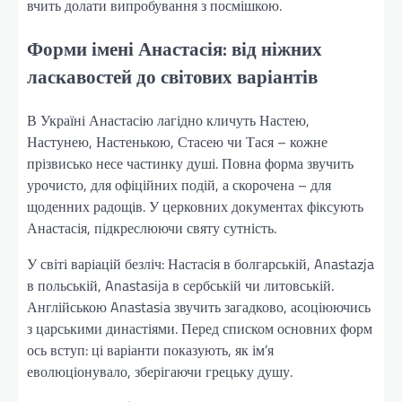
вчить долати випробування з посмішкою.
Форми імені Анастасія: від ніжних
ласкавостей до світових варіантів
В Україні Анастасію лагідно кличуть Настею,
Настунею, Настенькою, Стасею чи Тася – кожне
прізвисько несе частинку душі. Повна форма звучить
урочисто, для офіційних подій, а скорочена – для
щоденних радощів. У церковних документах фіксують
Анастасія, підкреслюючи святу сутність.
У світі варіацій безліч: Настасія в болгарській, Anastazja
в польській, Anastasija в сербській чи литовській.
Англійською Anastasia звучить загадково, асоціюючись
з царськими династіями. Перед списком основних форм
ось вступ: ці варіанти показують, як ім’я
еволюціонувало, зберігаючи грецьку душу.