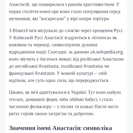
Анастасій, що поширилася з раннім християнством. У
перші століття нової ери воно стало популярним серед
мучеників, які “воскресали” у вірі попри тортури.
З Візантії ім’я мігрувало до слов’ян через хрещення Русі.
У Київській Русі Анастасії згадуються в літописах як
князівни та черниці, символізуючи духовне
відродження нації. Сьогодні, за даними uk.wikipedia.org,
воно звучить у багатьох мовах: від російської Анастасии
до англійської Anastasia, італійської Anastasiа чи
французької Anastasie. У кожній культурі – свій
відтінок, але суть одна: сила, що перероджується.
Цікаво, як ім’я адаптувалося в Україні. Тут воно набуло
теплих, домашніх форм, ніби обійми бабусі, і стало
частиною фольклору – у піснях та казках Настя часто
рятує героїв своєю хитрістю та добротою.
Значення імені Анастасія: символіка