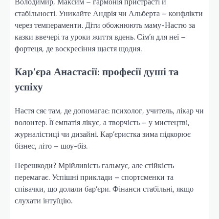
Володимир, Максим – гармонія пристрасті й
стабільності. Уникайте Андрія чи Альберта – конфлікти
через темпераменти. Діти обожнюють маму-Настю за
казки ввечері та уроки життя вдень. Сім’я для неї –
фортеця, де воскресіння щастя щодня.
Кар’єра Анастасії: професії душі та
успіху
Настя сяє там, де допомагає: психолог, учитель, лікар чи
волонтер. Її емпатія лікує, а творчість – у мистецтві,
журналістиці чи дизайні. Кар’єристка зима підкорює
бізнес, літо – шоу-біз.
Перешкоди? Мрійливість гальмує, але стійкість
перемагає. Успішні приклади – спортсменки та
співачки, що долали бар’єри. Фінанси стабільні, якщо
слухати інтуїцію.