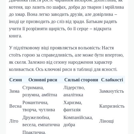
котеня, що лазить по шафах, добра до тварин і мрійлива
до хмар. Вона легко заводить друзів, але довірлива –
іноді це призводить до сліз від зради. Батькам радять
учити її розрізняти щирість, бо її серце – відкрита
книга.
У підлітковому віці проявляється вольовість: Настя
стоїть горою за справедливість, але може бути впертою,
як скеля. Залежно від сезону народження характер
коливається. Ось ключові риси в таблиці для ясності.
Сезон
Основні риси
Сильні сторони
Слабкості
Стримана,
Лідерство,
Зима
Замкнутість
розумна, амбітна
аналітика
Романтична,
Харизма,
Весна
Капризність
творча, чутлива
фантазія
Дружелюбна,
Компанійська,
Літо
Лінощі
весела, емпатична
добра
Практична,