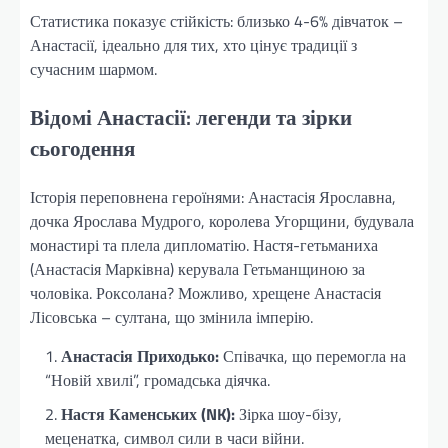
Статистика показує стійкість: близько 4-6% дівчаток –
Анастасії, ідеально для тих, хто цінує традиції з
сучасним шармом.
Відомі Анастасії: легенди та зірки
сьогодення
Історія переповнена героїнями: Анастасія Ярославна,
дочка Ярослава Мудрого, королева Угорщини, будувала
монастирі та плела дипломатію. Настя-гетьманиха
(Анастасія Марківна) керувала Гетьманщиною за
чоловіка. Роксолана? Можливо, хрещене Анастасія
Лісовська – султана, що змінила імперію.
Анастасія Приходько:
Співачка, що перемогла на
“Новій хвилі”, громадська діячка.
Настя Каменських (NK):
Зірка шоу-бізу,
меценатка, символ сили в часи війни.