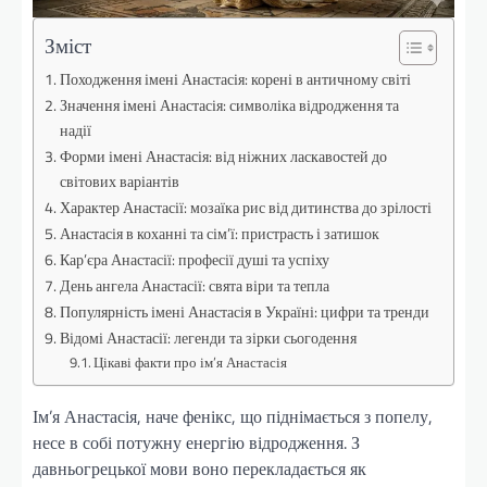
Зміст
Походження імені Анастасія: корені в античному світі
Значення імені Анастасія: символіка відродження та
надії
Форми імені Анастасія: від ніжних ласкавостей до
світових варіантів
Характер Анастасії: мозаїка рис від дитинства до зрілості
Анастасія в коханні та сім’ї: пристрасть і затишок
Кар’єра Анастасії: професії душі та успіху
День ангела Анастасії: свята віри та тепла
Популярність імені Анастасія в Україні: цифри та тренди
Відомі Анастасії: легенди та зірки сьогодення
Цікаві факти про ім’я Анастасія
Ім’я Анастасія, наче фенікс, що піднімається з попелу,
несе в собі потужну енергію відродження. З
давньогрецької мови воно перекладається як