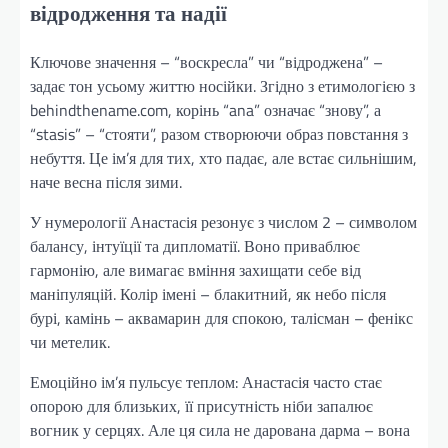
відродження та надії
Ключове значення – “воскресла” чи “відроджена” –
задає тон усьому життю носійки. Згідно з етимологією з
behindthename.com, корінь “ana” означає “знову”, а
“stasis” – “стояти”, разом створюючи образ повстання з
небуття. Це ім’я для тих, хто падає, але встає сильнішим,
наче весна після зими.
У нумерології Анастасія резонує з числом 2 – символом
балансу, інтуїції та дипломатії. Воно приваблює
гармонію, але вимагає вміння захищати себе від
маніпуляцій. Колір імені – блакитний, як небо після
бурі, камінь – аквамарин для спокою, талісман – фенікс
чи метелик.
Емоційно ім’я пульсує теплом: Анастасія часто стає
опорою для близьких, її присутність ніби запалює
вогник у серцях. Але ця сила не дарована дарма – вона