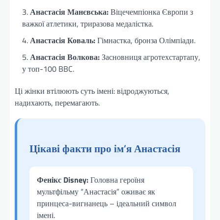
Анастасія Манєвська:
Віцечемпіонка Європи з
важкої атлетики, триразова медалістка.
Анастасія Коваль:
Гімнастка, бронза Олімпіади.
Анастасія Волкова:
Засновниця агротехстартапу,
у топ-100 BBC.
Ці жінки втілюють суть імені: відроджуються,
надихають, перемагають.
Цікаві факти про ім’я Анастасія
Фенікс Disney:
Головна героїня
мультфільму “Анастасія” оживає як
принцеса-вигнанець – ідеальний символ
імені.