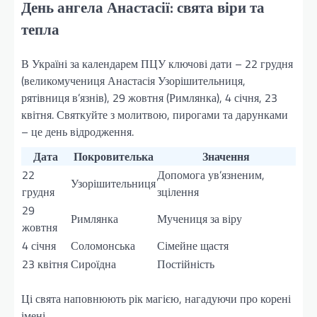
День ангела Анастасії: свята віри та
тепла
В Україні за календарем ПЦУ ключові дати – 22 грудня
(великомучениця Анастасія Узорішительниця,
рятівниця в’язнів), 29 жовтня (Римлянка), 4 січня, 23
квітня. Святкуйте з молитвою, пирогами та дарунками
– це день відродження.
Дата
Покровителька
Значення
22
Допомога ув’язненим,
Узорішительниця
грудня
зцілення
29
Римлянка
Мучениця за віру
жовтня
4 січня
Соломонська
Сімейне щастя
23 квітня
Сироїдна
Постійність
Ці свята наповнюють рік магією, нагадуючи про корені
імені.