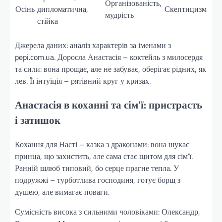
Організованість,
Осінь
дипломатична,
Скептицизм
мудрість
стійка
Джерела даних: аналіз характерів за іменами з
pepi.com.ua. Доросла Анастасія – коктейль з милосердя
та сили: вона прощає, але не забуває, оберігає рідних, як
лев. Її інтуїція – рятівний круг у кризах.
Анастасія в коханні та сім’ї: пристрасть
і затишок
Кохання для Насті – казка з драконами: вона шукає
принца, що захистить, але сама стає щитом для сім’ї.
Ранній шлюб типовий, бо серце прагне тепла. У
подружжі – турботлива господиня, готує борщ з
душею, але вимагає поваги.
Сумісність висока з сильними чоловіками: Олександр,