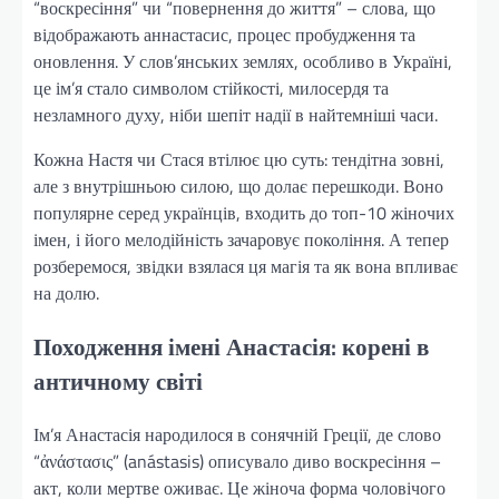
“воскресіння” чи “повернення до життя” – слова, що
відображають аннастасис, процес пробудження та
оновлення. У слов’янських землях, особливо в Україні,
це ім’я стало символом стійкості, милосердя та
незламного духу, ніби шепіт надії в найтемніші часи.
Кожна Настя чи Стася втілює цю суть: тендітна зовні,
але з внутрішньою силою, що долає перешкоди. Воно
популярне серед українців, входить до топ-10 жіночих
імен, і його мелодійність зачаровує покоління. А тепер
розберемося, звідки взялася ця магія та як вона впливає
на долю.
Походження імені Анастасія: корені в
античному світі
Ім’я Анастасія народилося в сонячній Греції, де слово
“ἀνάστασις” (anástasis) описувало диво воскресіння –
акт, коли мертве оживає. Це жіноча форма чоловічого