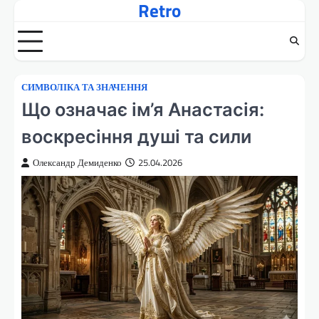
Retro
Перейти
до
вмісту
СИМВОЛІКА ТА ЗНАЧЕННЯ
Що означає ім’я Анастасія:
воскресіння душі та сили
Олександр Демиденко
25.04.2026