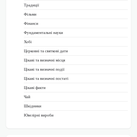
Традиції
Фільми
Фінанси
Фундаментальні науки
Хобі
Церковні та святкові дати
Цікаві та визначні місця
Цікаві та визначні події
Цікаві та визначні постаті
Цікаві факти
Чай
Шкідники
Ювелірні вироби