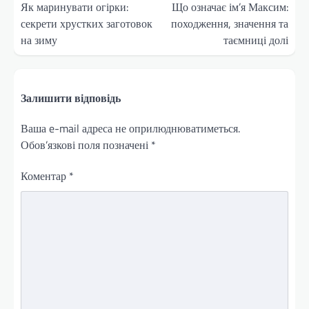
записів
Як маринувати огірки:
Що означає ім’я Максим:
секрети хрустких заготовок
походження, значення та
на зиму
таємниці долі
Залишити відповідь
Ваша e-mail адреса не оприлюднюватиметься.
Обов’язкові поля позначені
*
Коментар
*