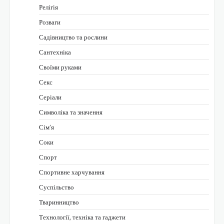
Релігія
Розваги
Садівництво та рослини
Сантехніка
Своїми руками
Секс
Серіали
Символіка та значення
Сім’я
Соки
Спорт
Спортивне харчування
Суспільство
Тваринництво
Технології, техніка та гаджети