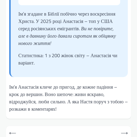
Ім’я згадане в Біблії побічно через воскресіння
Христа. У 2025 році Анастасія – топ у США
серед росіянських емігрантів.
Ви не повірите,
але в давнину його давали сиротам як обіцянку
нового життя!
Статистика: 1 з 200 жінок світу – Анастасія чи
варіант.
Ім’я Анастасія кличе до пригод, де кожне падіння –
крок до вершин. Воно шепоче: живи яскраво,
відроджуйся, люби сильно. А яка Настя поруч з тобою –
розкажи в коментарях!
Навігація
⟵
⟶