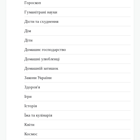
Гороскоп
Гуманітрані науки
Дієти та схуднення
Дім
Діти
Домашнє господарство
Домашні улюбленці
Домашній затишок
Закони України
Здоров'я
Ігри
Історія
Їжа та кулінарія
Квіти
Космос