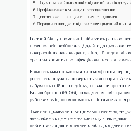
Лікування розійшлися швів: від антибіотиків до суч
Профілактика: як уникнути розходження швів
Довгострокові наслідки та інтимне відновлення
Поради для швидкого відновлення: щоденний план 
Гострий біль у промежині, ніби хтось раптово п
після пологів розійшлися. Додайте до цього жовту
почервоніння навколо рани, а іноді й видимі діроч
організм кричить про інфекцію чи тиск від гематоми
Більшість мам стикаються з дискомфортом перші дн
розтягнута пружина повертається до форми. Але к
набувають гнійного відтінку, це вже не просто не
Великобританії (RCOG), розходження швів трапляє
рубцевих змін, що впливають на інтимне життя р
Тканини промежини, витримавши неймовірне розтя
але слабке місце – це зона контакту з бактеріями. 
щоб ви могли діяти впевнено, ніби досвідчений к