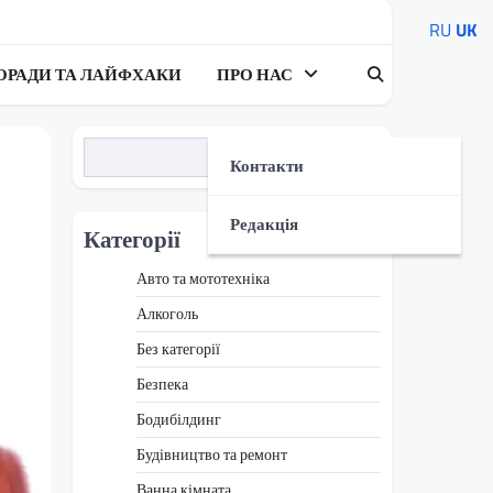
RU
UK
ОРАДИ ТА ЛАЙФХАКИ
ПРО НАС
Пошук
Контакти
Редакція
Категорії
Авто та мототехніка
Алкоголь
Без категорії
Безпека
Бодибілдинг
Будівництво та ремонт
Ванна кімната