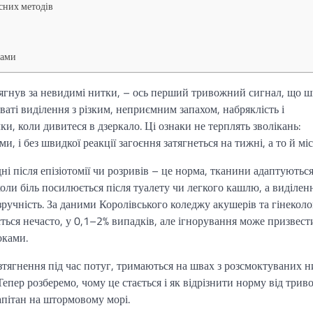
асних методів
мами
отягнув за невидимі нитки, – ось перший тривожний сигнал, що 
ваті виділення з різким, неприємним запахом, набряклість і
ки, коли дивитеся в дзеркало. Ці ознаки не терплять зволікань:
, і без швидкої реакції загоєння затягнеться на тижні, а то й міс
і після епізіотомії чи розривів – це норма, тканини адаптуються
оли біль посилюється після туалету чи легкого кашлю, а виділен
зручність. За даними Королівського коледжу акушерів та гінеколо
ться нечасто, у 0,1–2% випадків, але ігнорування може призвест
оками.
гнення під час потуг, тримаються на швах з розсмоктуваних н
Тепер розберемо, чому це стається і як відрізнити норму від трив
апітан на штормовому морі.