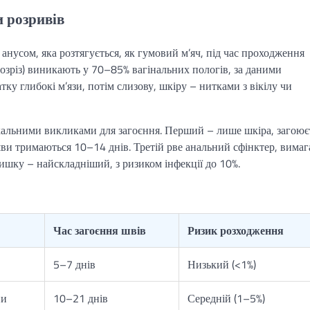
и розривів
анусом, яка розтягується, як гумовий м’яч, під час проходження
розріз) виникають у 70–85% вагінальних пологів, за даними
у глибокі м’язи, потім слизову, шкіру – нитками з вікілу чи
ікальними викликами для загоєння. Перший – лише шкіра, загоює
 шви тримаються 10–14 днів. Третій рве анальний сфінктер, вимаг
ишку – найскладніший, з ризиком інфекції до 10%.
Час загоєння швів
Ризик розходження
5–7 днів
Низький (<1%)
ни
10–21 днів
Середній (1–5%)