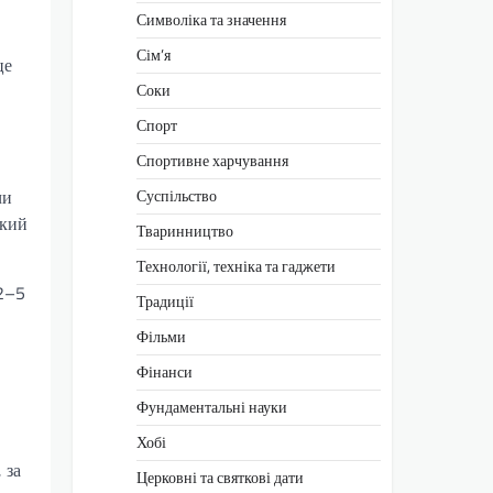
Символіка та значення
Сім’я
це
Соки
Спорт
Спортивне харчування
Суспільство
чи
який
Тваринництво
Технології, техніка та гаджети
 2–5
Традиції
Фільми
Фінанси
Фундаментальні науки
Хобі
 за
Церковні та святкові дати