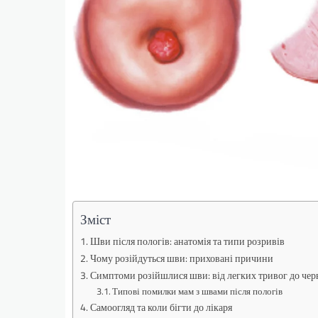
Зміст
Шви після пологів: анатомія та типи розривів
Чому розійдуться шви: приховані причини
Симптоми розійшлися шви: від легких тривог до че
Типові помилки мам з швами після пологів
Самоогляд та коли бігти до лікаря