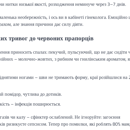
и нитки низької якості, розходження неминуче через 3–7 днів.
аленька необережність, і ось ви в кабінеті гінеколога. Емоційно 
ахом, але знання причини дає силу діяти.
их тривог до червоних прапорців
ження приносить спалах: пекучий, пульсуючий, що не дає сидіти 
 гнійних – молочно-жовтих, з рибним чи гнилінським ароматом, 
з піднятими ногами – шви не тримають форму, краї розійшлися на
ий помідор, чутлива до дотиків.
бкість – інфекція поширюється.
азів чи калу – сфінктер ослаблений. Не ігноруйте: загоєння
ів ризикуєте сепсисом. Тепер про помилки, які роблять 80% мам,