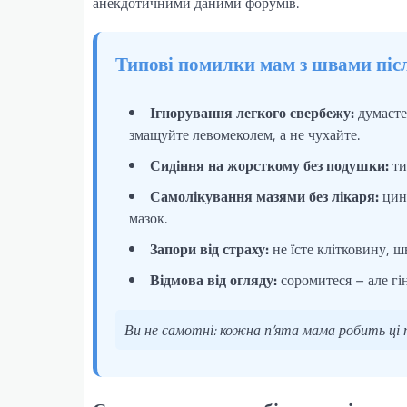
анекдотичними даними форумів.
Типові помилки мам з швами піс
Ігнорування легкого свербежу:
думаєте,
змащуйте левомеколем, а не чухайте.
Сидіння на жорсткому без подушки:
ти
Самолікування мазями без лікаря:
цинк
мазок.
Запори від страху:
не їсте клітковину, ш
Відмова від огляду:
соромитеся – але гін
Ви не самотні: кожна п’ята мама робить ці по