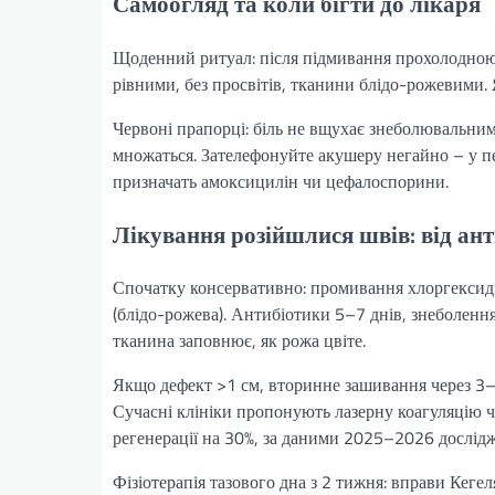
Самоогляд та коли бігти до лікаря
Щоденний ритуал: після підмивання прохолодною 
рівними, без просвітів, тканини блідо-рожевими. 
Червоні прапорці: біль не вщухає знеболювальними
множаться. Зателефонуйте акушеру негайно – у пе
призначать амоксицилін чи цефалоспорини.
Лікування розійшлися швів: від ант
Спочатку консервативно: промивання хлоргексид
(блідо-рожева). Антибіотики 5–7 днів, знеболення
тканина заповнює, як рожа цвіте.
Якщо дефект >1 см, вторинне зашивання через 3–5
Сучасні клініки пропонують лазерну коагуляцію 
регенерації на 30%, за даними 2025–2026 дослідж
Фізіотерапія тазового дна з 2 тижня: вправи Кег