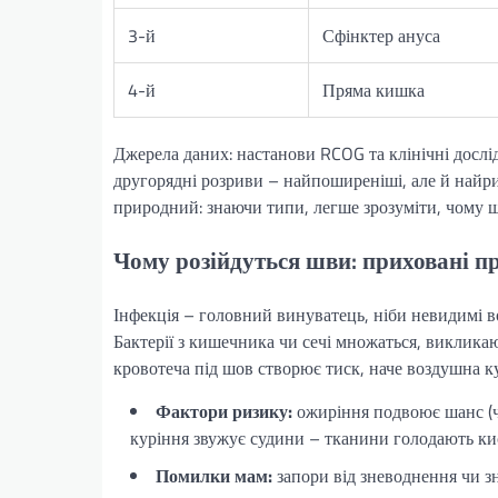
3-й
Сфінктер ануса
4-й
Пряма кишка
Джерела даних: настанови RCOG та клінічні дослі
другорядні розриви – найпоширеніші, але й найри
природний: знаючи типи, легше зрозуміти, чому 
Чому розійдуться шви: приховані 
Інфекція – головний винуватець, ніби невидимі в
Бактерії з кишечника чи сечі множаться, виклика
кровотеча під шов створює тиск, наче воздушна ку
Фактори ризику:
ожиріння подвоює шанс (че
куріння звужує судини – тканини голодають ки
Помилки мам:
запори від зневоднення чи зн