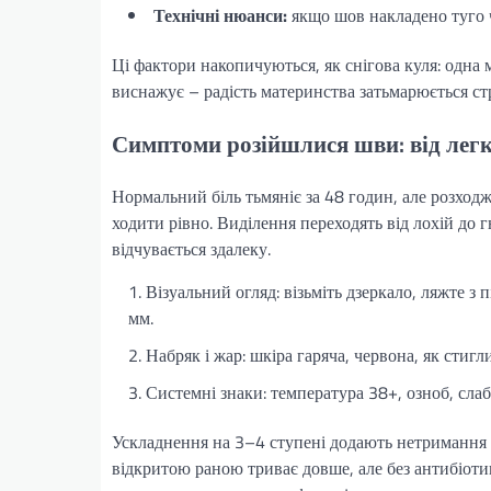
Технічні нюанси:
якщо шов накладено туго ч
Ці фактори накопичуються, як снігова куля: одна м
виснажує – радість материнства затьмарюється стр
Симптоми розійшлися шви: від легк
Нормальний біль тьмяніє за 48 годин, але розход
ходити рівно. Виділення переходять від лохій до
відчувається здалеку.
Візуальний огляд: візьміть дзеркало, ляжте 
мм.
Набряк і жар: шкіра гаряча, червона, як стигл
Системні знаки: температура 38+, озноб, сла
Ускладнення на 3–4 ступені додають нетримання г
відкритою раною триває довше, але без антибіотик