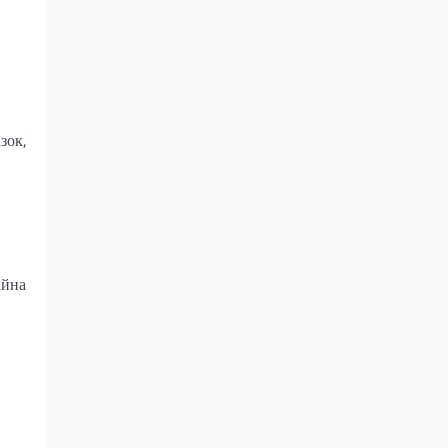
зок,
ійна