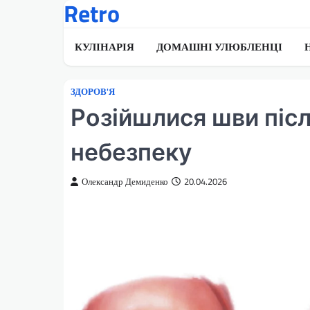
Retro
Перейти
до
вмісту
КУЛІНАРІЯ
ДОМАШНІ УЛЮБЛЕНЦІ
ЗДОРОВ'Я
Розійшлися шви післ
небезпеку
Олександр Демиденко
20.04.2026