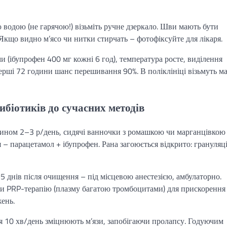
водою (не гарячою!) візьміть ручне дзеркало. Шви мають бути
Якщо видно м’ясо чи нитки стирчать – фотофіксуйте для лікаря.
 (ібупрофен 400 мг кожні 6 год), температура росте, виділення
рші 72 години шанс перешивання 90%. В поліклініці візьмуть ма
ибіотиків до сучасних методів
ином 2–3 р/день, сидячі ванночки з ромашкою чи марганцівкою
 – парацетамол + ібупрофен. Рана загоюється відкрито: грануляц
 днів після очищення – під місцевою анестезією, амбулаторно.
чи PRP-терапію (плазму багатою тромбоцитами) для прискорення
ень.
еля 10 хв/день зміцнюють м’язи, запобігаючи пролапсу. Годуючим