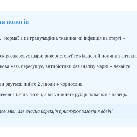
ля пологів
 “норма”, а це грануляційна тканина чи інфекція на старті –
ск розшаровує шари; використовуйте кільцевий пончик з аптеки.
ова мазь пересушує, антибіотики без аналізу марні – чекайте
ви рвуться; пийте 2 л води + чорнослив.
еколог бачив тисячі, а ви уникнете рубця розміром з палець.
милки, але вчасна корекція прискорює загоєння вдвічі.