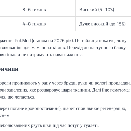
3–6 тижнів
Високий (5–10%)
4–8 тижнів
Дуже високий (до 15%)
дження PubMed (станом на 2026 рік). Ця таблиця показує, чому
зикованіші для мам-початківців. Перехід до наступного блоку
шви інколи не витримують навантаження.
причини
ороги проникають у рану через брудні руки чи вологі прокладки.
ючи запалення, яке розшаровує шари тканини. Далі йде гематома:
ля, що лопається.
рез погане кровопостачання), діабет сповільнює регенерацію,
снем.
еболювальних рвуть шви під час потуг у туалеті.