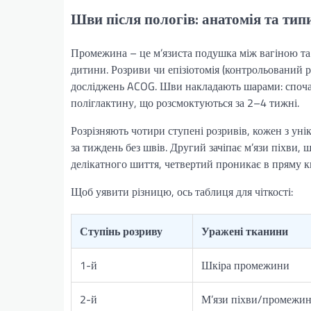
Шви після пологів: анатомія та тип
Промежина – це м’язиста подушка між вагіною та 
дитини. Розриви чи епізіотомія (контрольований 
досліджень ACOG. Шви накладають шарами: спочатк
поліглактину, що розсмоктуються за 2–4 тижні.
Розрізняють чотири ступені розривів, кожен з ун
за тиждень без швів. Другий зачіпає м’язи піхви,
делікатного шиття, четвертий проникає в пряму к
Щоб уявити різницю, ось таблиця для чіткості:
Ступінь розриву
Уражені тканини
1-й
Шкіра промежини
2-й
М’язи піхви/промежи