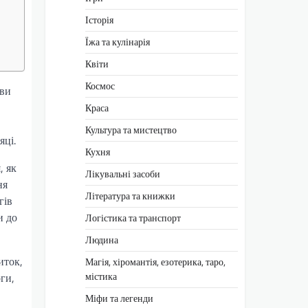
Історія
Їжа та кулінарія
Квіти
Космос
шви
Краса
Культура та мистецтво
яці.
Кухня
, як
Лікувальні засоби
ня
Література та книжки
гів
и до
Логістика та транспорт
Людина
иток,
Магія, хіромантія, езотерика, таро,
містика
оги,
Міфи та легенди