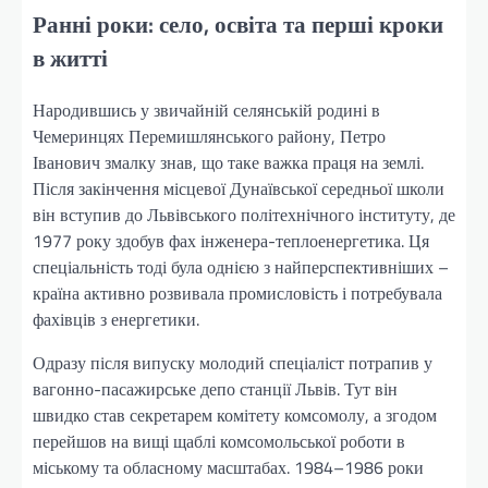
Ранні роки: село, освіта та перші кроки
в житті
Народившись у звичайній селянській родині в
Чемеринцях Перемишлянського району, Петро
Іванович змалку знав, що таке важка праця на землі.
Після закінчення місцевої Дунаївської середньої школи
він вступив до Львівського політехнічного інституту, де
1977 року здобув фах інженера-теплоенергетика. Ця
спеціальність тоді була однією з найперспективніших –
країна активно розвивала промисловість і потребувала
фахівців з енергетики.
Одразу після випуску молодий спеціаліст потрапив у
вагонно-пасажирське депо станції Львів. Тут він
швидко став секретарем комітету комсомолу, а згодом
перейшов на вищі щаблі комсомольської роботи в
міському та обласному масштабах. 1984–1986 роки