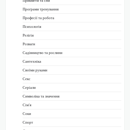
Прикмети та сни
Програми тренування
Професії та робота
Психологія
Релігія
Розваги
Садівництво та рослини
Сантехніка
Своїми руками
Секс
Серіали
Символіка та значення
Сім’я
Соки
Спорт