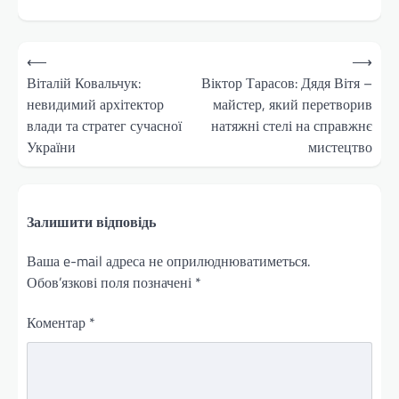
Навігація
⟵
⟶
записів
Віталій Ковальчук:
Віктор Тарасов: Дядя Вітя –
невидимий архітектор
майстер, який перетворив
влади та стратег сучасної
натяжні стелі на справжнє
України
мистецтво
Залишити відповідь
Ваша e-mail адреса не оприлюднюватиметься.
Обов’язкові поля позначені
*
Коментар
*