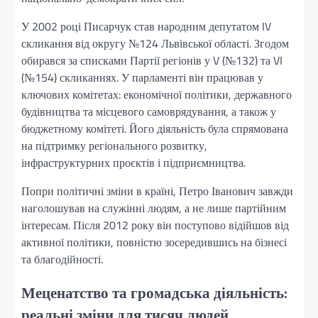
У 2002 році Писарчук став народним депутатом IV
скликання від округу №124 Львівської області. Згодом
обирався за списками Партії регіонів у V (№132) та VI
(№154) скликаннях. У парламенті він працював у
ключових комітетах: економічної політики, державного
будівництва та місцевого самоврядування, а також у
бюджетному комітеті. Його діяльність була спрямована
на підтримку регіонального розвитку,
інфраструктурних проєктів і підприємництва.
Попри політичні зміни в країні, Петро Іванович завжди
наголошував на служінні людям, а не лише партійним
інтересам. Після 2012 року він поступово відійшов від
активної політики, повністю зосередившись на бізнесі
та благодійності.
Меценатство та громадська діяльність:
реальні зміни для тисяч людей