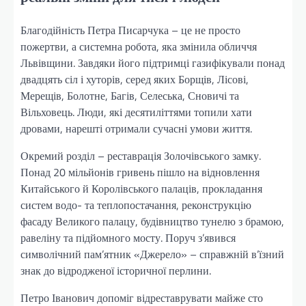
Благодійність Петра Писарчука – це не просто
пожертви, а системна робота, яка змінила обличчя
Львівщини. Завдяки його підтримці газифікували понад
двадцять сіл і хуторів, серед яких Борщів, Лісові,
Мерещів, Болотне, Багів, Селеська, Сновичі та
Вільховець. Люди, які десятиліттями топили хати
дровами, нарешті отримали сучасні умови життя.
Окремий розділ – реставрація Золочівського замку.
Понад 20 мільйонів гривень пішло на відновлення
Китайського й Королівського палаців, прокладання
систем водо- та теплопостачання, реконструкцію
фасаду Великого палацу, будівництво тунелю з брамою,
равеліну та підйомного мосту. Поруч з’явився
символічний пам’ятник «Джерело» – справжній в’їзний
знак до відродженої історичної перлини.
Петро Іванович допоміг відреставрувати майже сто