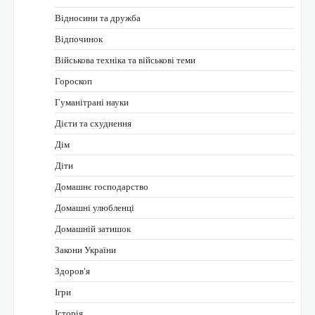
Відносини та дружба
Відпочинок
Військова техніка та військові теми
Гороскоп
Гуманітрані науки
Дієти та схуднення
Дім
Діти
Домашнє господарство
Домашні улюбленці
Домашній затишок
Закони України
Здоров'я
Ігри
Історія