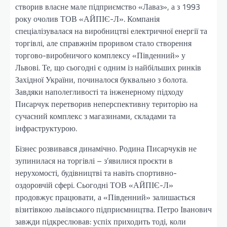
створив власне мале підприємство «Лаваз», а з 1993
року очолив ТОВ «АЙПІЄ-Л». Компанія
спеціалізувалася на виробництві електричної енергії та
торгівлі, але справжнім проривом стало створення
торгово-виробничого комплексу «Південний» у
Львові. Те, що сьогодні є одним із найбільших ринків
Західної України, починалося буквально з болота.
Завдяки наполегливості та інженерному підходу
Писарчук перетворив неперспективну територію на
сучасний комплекс з магазинами, складами та
інфраструктурою.
Бізнес розвивався динамічно. Родина Писарчуків не
зупинилася на торгівлі – з’явилися проєкти в
нерухомості, будівництві та навіть спортивно-
оздоровчій сфері. Сьогодні ТОВ «АЙПІЄ-Л»
продовжує працювати, а «Південний» залишається
візитівкою львівського підприємництва. Петро Іванович
завжди підкреслював: успіх приходить тоді, коли