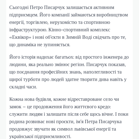
Сьогодні Петро Писарчук залишається активним
підприємцем. Його компанії займаються виробництвом
енергії, торгівлею, нерухомістю та спортивною
інфраструктурою. Кінно-спортивний комплекс
«Еквікор» і нові об’єкти в Зимній Воді свідчать про те,
що динаміка не зупиняється.
Його історія надихає багатьох: від простого інженера до
людини, яка реально змінює регіон. Писарчук показав,
що поєднання професійних знань, наполегливості та
щирої турботи про людей здатне творити дива навіть у
складні часи.
Кожна нова будівля, кожне відреставроване село чи
замок – це продовження його життєвого кредо:
служити людям і залишати після себе щось вічне. І поки
родина розвиває нові проєкти, ім’я Петра Писарчука
продовжує звучати як символ львівської енергії та
української підприємливості.