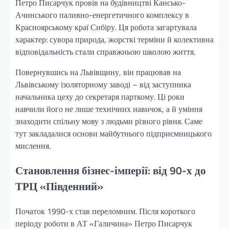
Петро Писарчук провів на будівництві Кансько-
Ачинського паливно-енергетичного комплексу в
Красноярському краї Сибіру. Ця робота загартувала
характер: сувора природа, жорсткі терміни й колективна
відповідальність стали справжньою школою життя.
Повернувшись на Львівщину, він працював на
Львівському ізоляторному заводі – від заступника
начальника цеху до секретаря парткому. Ці роки
навчили його не лише технічних навичок, а й уміння
знаходити спільну мову з людьми різного рівня. Саме
тут закладалися основи майбутнього підприємницького
мислення.
Становлення бізнес-імперії: від 90-х до
ТРЦ «Південний»
Початок 1990-х став переломним. Після короткого
періоду роботи в АТ «Галичина» Петро Писарчук