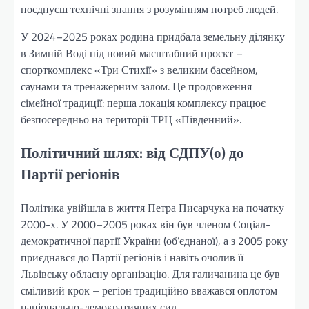
поєднуєш технічні знання з розумінням потреб людей.
У 2024–2025 роках родина придбала земельну ділянку
в Зимній Воді під новий масштабний проєкт –
спорткомплекс «Три Стихії» з великим басейном,
саунами та тренажерним залом. Це продовження
сімейної традиції: перша локація комплексу працює
безпосередньо на території ТРЦ «Південний».
Політичний шлях: від СДПУ(о) до
Партії регіонів
Політика увійшла в життя Петра Писарчука на початку
2000-х. У 2000–2005 роках він був членом Соціал-
демократичної партії України (об’єднаної), а з 2005 року
приєднався до Партії регіонів і навіть очолив її
Львівську обласну організацію. Для галичанина це був
сміливий крок – регіон традиційно вважався оплотом
національно-демократичних сил.