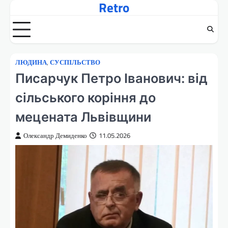
Retro
Перейти
до
вмісту
ЛЮДИНА
,
СУСПІЛЬСТВО
Писарчук Петро Іванович: від
сільського коріння до
мецената Львівщини
Олександр Демиденко
11.05.2026