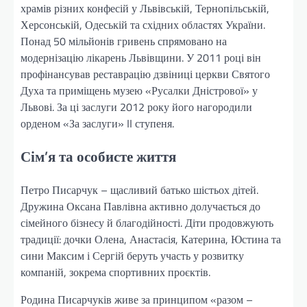
храмів різних конфесій у Львівській, Тернопільській,
Херсонській, Одеській та східних областях України.
Понад 50 мільйонів гривень спрямовано на
модернізацію лікарень Львівщини. У 2011 році він
профінансував реставрацію дзвіниці церкви Святого
Духа та приміщень музею «Русалки Дністрової» у
Львові. За ці заслуги 2012 року його нагородили
орденом «За заслуги» II ступеня.
Сім’я та особисте життя
Петро Писарчук – щасливий батько шістьох дітей.
Дружина Оксана Павлівна активно долучається до
сімейного бізнесу й благодійності. Діти продовжують
традиції: дочки Олена, Анастасія, Катерина, Юстина та
сини Максим і Сергій беруть участь у розвитку
компаній, зокрема спортивних проєктів.
Родина Писарчуків живе за принципом «разом –