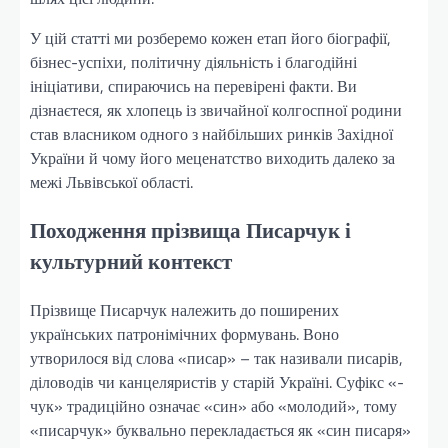
У цій статті ми розберемо кожен етап його біографії,
бізнес-успіхи, політичну діяльність і благодійні
ініціативи, спираючись на перевірені факти. Ви
дізнаєтеся, як хлопець із звичайної колгоспної родини
став власником одного з найбільших ринків Західної
України й чому його меценатство виходить далеко за
межі Львівської області.
Походження прізвища Писарчук і
культурний контекст
Прізвище Писарчук належить до поширених
українських патронімічних формувань. Воно
утворилося від слова «писар» – так називали писарів,
діловодів чи канцеляристів у старій Україні. Суфікс «-
чук» традиційно означає «син» або «молодий», тому
«писарчук» буквально перекладається як «син писаря»