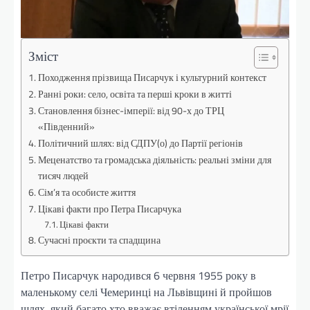
Зміст
Походження прізвища Писарчук і культурний контекст
Ранні роки: село, освіта та перші кроки в житті
Становлення бізнес-імперії: від 90-х до ТРЦ
«Південний»
Політичний шлях: від СДПУ(о) до Партії регіонів
Меценатство та громадська діяльність: реальні зміни для
тисяч людей
Сім’я та особисте життя
Цікаві факти про Петра Писарчука
Цікаві факти
Сучасні проєкти та спадщина
Петро Писарчук народився 6 червня 1955 року в
маленькому селі Чемеринці на Львівщині й пройшов
шлях, який багато хто вважає втіленням української мрії