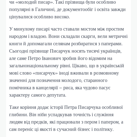
чи «молодий писар». Такі прізвища були особливо
популярні в Галичині, де документообіг і освіта завжди
цінувалися особливо високо.
У минулому писарі часто ставали мостом між простим
народом і владою. Вони складали скарги, вели метричні
книги й допомагали селянам розбиратися з паперами.
Сьогодні прізвище Писарчук носять тисячі українців,
але саме Петро Іванович зробив його відомим на
загальнонаціональному рівні. Цікаво, що в українській
мові слово «писарчук» іноді вживали в розмовному
значенні для позначення молодого, старанного
помічника в канцелярії – риса, яка чудово пасує
характеру самого депутата.
Таке коріння додає історії Петра Писарчука особливої
глибини. Він ніби успадкував точність і служіння
людям від предків, які працювали з пером і папером, а
сам переніс ці якості в сучасний бізнес і політику.