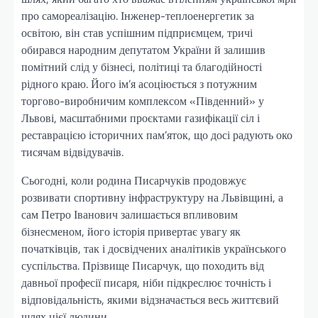
про самореалізацію. Інженер-теплоенергетик за
освітою, він став успішним підприємцем, тричі
обирався народним депутатом України й залишив
помітний слід у бізнесі, політиці та благодійності
рідного краю. Його ім’я асоціюється з потужним
торгово-виробничим комплексом «Південний» у
Львові, масштабними проєктами газифікації сіл і
реставрацією історичних пам’яток, що досі радують око
тисячам відвідувачів.
Сьогодні, коли родина Писарчуків продовжує
розвивати спортивну інфраструктуру на Львівщині, а
сам Петро Іванович залишається впливовим
бізнесменом, його історія привертає увагу як
початківців, так і досвідчених аналітиків українського
суспільства. Прізвище Писарчук, що походить від
давньої професії писаря, ніби підкреслює точність і
відповідальність, якими відзначається весь життєвий
шлях цієї людини.