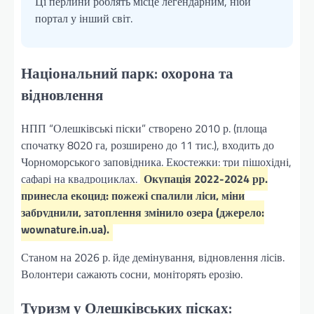
Ці перлини роблять місце легендарним, ніби
портал у інший світ.
Національний парк: охорона та
відновлення
НПП “Олешківські піски” створено 2010 р. (площа
спочатку 8020 га, розширено до 11 тис.), входить до
Чорноморського заповідника. Екостежки: три пішохідні,
сафарі на квадроциклах.
Окупація 2022-2024 рр.
принесла екоцид: пожежі спалили ліси, міни
забруднили, затоплення змінило озера (джерело:
wownature.in.ua).
Станом на 2026 р. йде демінування, відновлення лісів.
Волонтери сажають сосни, моніторять ерозію.
Туризм у Олешківських пісках: