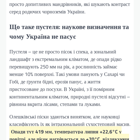
просто допитливих мандрівників, які шукають контраст
серед родючих чорноземів України.
Що таке пустеля: наукове визначення та
чому Україна не пасує
Пустеля – це не просто пісок і спека, а зональний
ландшафт з екстремальним кліматом, де опади рідко
перевищують 250 мм на рік, а рослинність займає
менше 10% поверхні. Такі умови панують у Сахарі чи
Гобі, де ґрунти бідні, ерозія панує, а життя
пристосоване до посухи. В Україні, з її помірним
континентальним кліматом, природні пустелі відсутні –
рівнина вкрита лісами, степами та луками.
Олешківські піски здаються винятком, але науковці
класифікують їх як інтразональний сухостеповий масив.
Опади тут 419 мм, температура липня +22,6°C у
повітрі, але пісок нагрівається до +70°C, відлякуючи