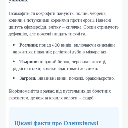
Псамофіти та ксерофіти панують: полин, чебрець,
ковили з потужними коренями проти ерозії. Навесні
цвітуть ефемероїди, влітку – сплячка. Сосни стримують
дефляцію, але пожежі нищать тисячі га.
Рослини:
понад 400 видів, включаючи ендеміки
як житняк піщаний; реліктові дуби в міжаренах.
Тварини:
піщаний бичок, черепахи, лисиці,
рідкісні птахи; комахи адаптовані до спеки.
Загрози:
інвазивні види, пожежі, браконьєрство.
Біорізноманіття вражає: від пустельних до болотних
екосистем, де кожна крапля вологи – скарб.
Цікаві факти про Олешківські