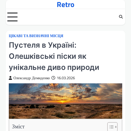
Retro
Перейти
до
вмісту
ЦІКАВІ ТА ВИЗНАЧНІ МІСЦЯ
Пустеля в Україні:
Олешківські піски як
унікальне диво природи
Олександр Демиденко
16.03.2026
Зміст