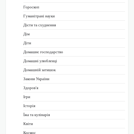
Гороскоп
Гуманітрані науки
Дієти та схуднення
Дім
Діти
Домашнє господарство
Домашні улюбленці
Домашній затишок
Закони України
Здоров'я
Ігри
Історія
Їжа та кулінарія
Квіти
Космос