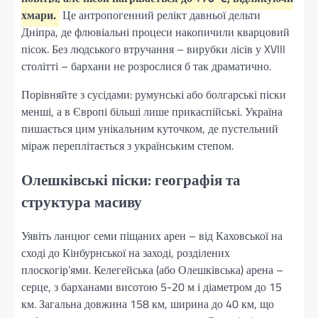
хмари.
Це антропогенний релікт давньої дельти
Дніпра, де флювіальні процеси накопичили кварцовий
пісок. Без людського втручання – вирубки лісів у XVIII
столітті – бархани не розрослися б так драматично.
Порівняйте з сусідами: румунські або болгарські піски
менші, а в Європі більші лише прикаспійські. Україна
пишається цим унікальним куточком, де пустельний
міраж переплітається з українським степом.
Олешківські піски: географія та
структура масиву
Уявіть ланцюг семи піщаних арен – від Каховської на
сході до Кінбурнської на заході, розділених
плоскогір’ями. Келегейська (або Олешківська) арена –
серце, з барханами висотою 5-20 м і діаметром до 15
км. Загальна довжина 158 км, ширина до 40 км, що