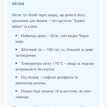
піски
Пісок тут білий через кварц, що робить його
ідеальним для зйомок – тут крутили “Зоряні
війни” та кліпи.
Найвища дюна – 20 м, з неї видно Чорне
море.
Штучний ліс – 100 тис. га, більший за деякі
заповідники.
Температура піску +70°C – вища за людську
витривалість без взуття.
Під піском – скіфські артефакти та
мамонтові рештки.
Піщані бурі сягають 10 м висотою, як міні-
торнадо.