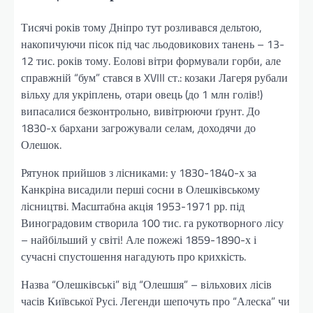
Тисячі років тому Дніпро тут розливався дельтою,
накопичуючи пісок під час льодовикових танень – 13-
12 тис. років тому. Еолові вітри формували горби, але
справжній “бум” стався в XVIII ст.: козаки Лагеря рубали
вільху для укріплень, отари овець (до 1 млн голів!)
випасалися безконтрольно, вивітрюючи ґрунт. До
1830-х бархани загрожували селам, доходячи до
Олешок.
Рятунок прийшов з лісниками: у 1830-1840-х за
Канкріна висадили перші сосни в Олешківському
лісництві. Масштабна акція 1953-1971 рр. під
Виноградовим створила 100 тис. га рукотворного лісу
– найбільший у світі! Але пожежі 1859-1890-х і
сучасні спустошення нагадують про крихкість.
Назва “Олешківські” від “Олешшя” – вільхових лісів
часів Київської Русі. Легенди шепочуть про “Алеска” чи