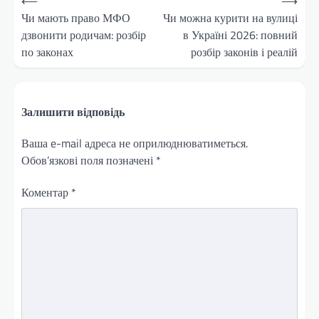
⟵
⟶
записів
Чи мають право МФО
Чи можна курити на вулиці
дзвонити родичам: розбір
в Україні 2026: повний
по законах
розбір законів і реалій
Залишити відповідь
Ваша e-mail адреса не оприлюднюватиметься.
Обов’язкові поля позначені
*
Коментар
*