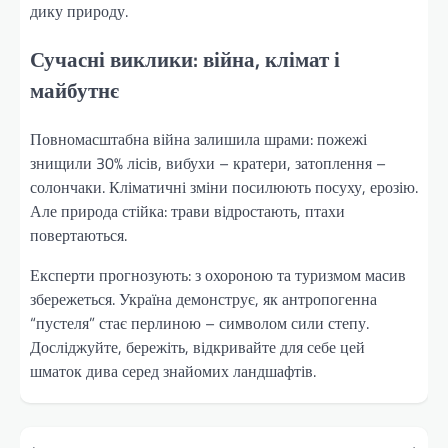
дику природу.
Сучасні виклики: війна, клімат і
майбутнє
Повномасштабна війна залишила шрами: пожежі
знищили 30% лісів, вибухи – кратери, затоплення –
солончаки. Кліматичні зміни посилюють посуху, ерозію.
Але природа стійка: трави відростають, птахи
повертаються.
Експерти прогнозують: з охороною та туризмом масив
збережеться. Україна демонструє, як антропогенна
“пустеля” стає перлиною – символом сили степу.
Досліджуйте, бережіть, відкривайте для себе цей
шматок дива серед знайомих ландшафтів.
Навігація