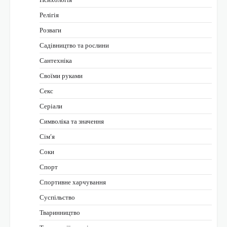
Релігія
Розваги
Садівництво та рослини
Сантехніка
Своїми руками
Секс
Серіали
Символіка та значення
Сім’я
Соки
Спорт
Спортивне харчування
Суспільство
Тваринництво