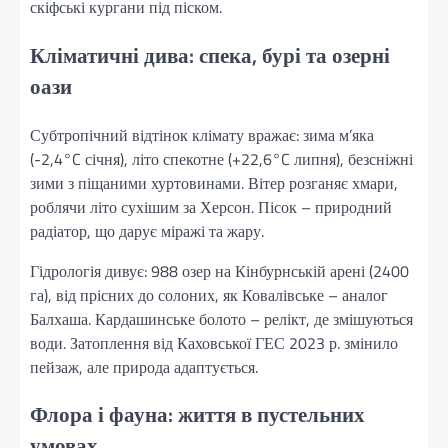
скіфські кургани під піском.
Кліматичні дива: спека, бурі та озерні
оази
Субтропічний відтінок клімату вражає: зима м’яка
(-2,4°C січня), літо спекотне (+22,6°C липня), безсніжні
зими з піщаними хуртовинами. Вітер розганяє хмари,
роблячи літо сухішим за Херсон. Пісок – природний
радіатор, що дарує міражі та жару.
Гідрологія дивує: 988 озер на Кінбурнській арені (2400
га), від прісних до солоних, як Ковалівське – аналог
Балхаша. Кардашинське болото – релікт, де змішуються
води. Затоплення від Каховської ГЕС 2023 р. змінило
пейзаж, але природа адаптується.
Флора і фауна: життя в пустельних
умовах