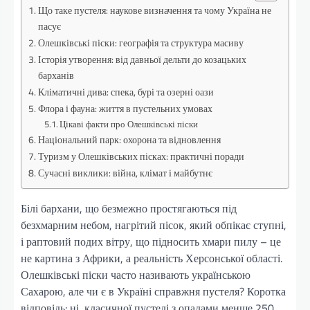
Що таке пустеля: наукове визначення та чому Україна не
пасує
Олешківські піски: географія та структура масиву
Історія утворення: від давньої дельти до козацьких
барханів
Кліматичні дива: спека, бурі та озерні оази
Флора і фауна: життя в пустельних умовах
Цікаві факти про Олешківські піски
Національний парк: охорона та відновлення
Туризм у Олешківських пісках: практичні поради
Сучасні виклики: війна, клімат і майбутнє
Білі бархани, що безмежно простягаються під
безхмарним небом, нагрітий пісок, який обпікає ступні,
і раптовий подих вітру, що підносить хмари пилу – це
не картина з Африки, а реальність Херсонської області.
Олешківські піски часто називають українською
Сахарою, але чи є в Україні справжня пустеля? Коротка
відповідь: ні, класичної пустелі з опадами менше 250