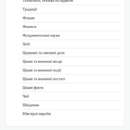
Технології, техніка та гаджети
Традиції
Фільми
Фінанси
Фундаментальні науки
Хобі
Церковні та святкові дати
Цікаві та визначні місця
Цікаві та визначні події
Цікаві та визначні постаті
Цікаві факти
Чай
Шкідники
Ювелірні вироби