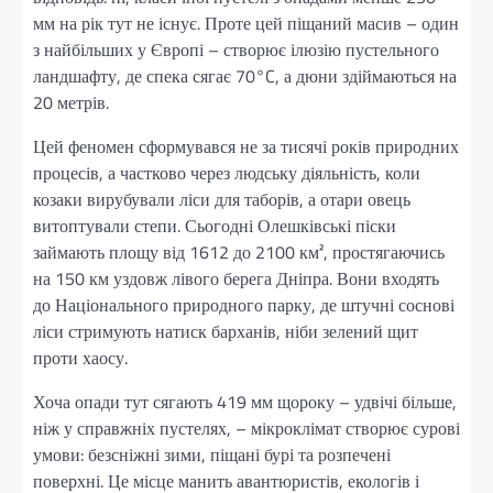
мм на рік тут не існує. Проте цей піщаний масив – один
з найбільших у Європі – створює ілюзію пустельного
ландшафту, де спека сягає 70°C, а дюни здіймаються на
20 метрів.
Цей феномен сформувався не за тисячі років природних
процесів, а частково через людську діяльність, коли
козаки вирубували ліси для таборів, а отари овець
витоптували степи. Сьогодні Олешківські піски
займають площу від 1612 до 2100 км², простягаючись
на 150 км уздовж лівого берега Дніпра. Вони входять
до Національного природного парку, де штучні соснові
ліси стримують натиск барханів, ніби зелений щит
проти хаосу.
Хоча опади тут сягають 419 мм щороку – удвічі більше,
ніж у справжніх пустелях, – мікроклімат створює сурові
умови: безсніжні зими, піщані бурі та розпечені
поверхні. Це місце манить авантюристів, екологів і