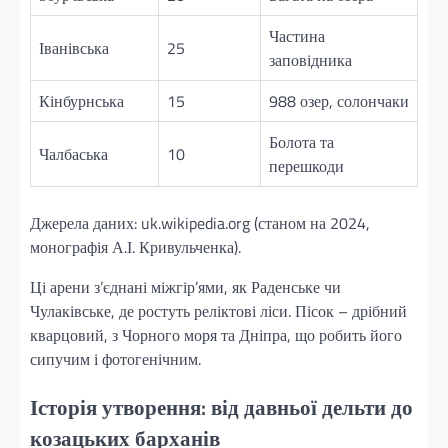
Частина
Іванівська
25
заповідника
Кінбурнська
15
988 озер, солончаки
Болота та
Чалбаська
10
перешкоди
Джерела даних: uk.wikipedia.org (станом на 2024,
монографія А.І. Кривульченка).
Ці арени з’єднані міжгір’ями, як Раденське чи
Чулаківське, де ростуть реліктові ліси. Пісок – дрібний
кварцовий, з Чорного моря та Дніпра, що робить його
сипучим і фотогенічним.
Історія утворення: від давньої дельти до
козацьких барханів